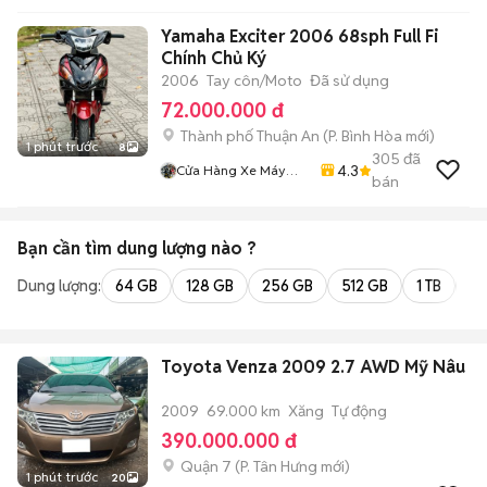
Yamaha Exciter 2006 68sph Full Fi
Chính Chủ Ký
2006
Tay côn/Moto
Đã sử dụng
72.000.000 đ
Thành phố Thuận An
(
P. Bình Hòa
mới)
1 phút trước
8
305
đã
4.3
Cửa Hàng Xe Máy
bán
Kha Hoàng
Bạn cần tìm
dung lượng
nào ?
Dung lượng:
64 GB
128 GB
256 GB
512 GB
1 TB
2 
Toyota Venza 2009 2.7 AWD Mỹ Nâu
2009
69.000 km
Xăng
Tự động
390.000.000 đ
Quận 7
(
P. Tân Hưng
mới)
1 phút trước
20