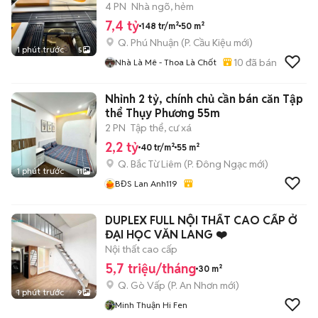
7,4ty
4 PN
Nhà ngõ, hẻm
7,4 tỷ
148 tr/m²
50 m²
Q. Phú Nhuận
(
P. Cầu Kiệu
mới)
1 phút trước
5
10
đã bán
Nhà Là Mê - Thoa Là Chốt
Nhỉnh 2 tỷ, chính chủ cần bán căn Tập
thể Thụy Phương 55m
2 PN
Tập thể, cư xá
2,2 tỷ
40 tr/m²
55 m²
Q. Bắc Từ Liêm
(
P. Đông Ngạc
mới)
1 phút trước
11
BĐS Lan Anh119
DUPLEX FULL NỘI THẤT CAO CẤP Ở
ĐẠI HỌC VĂN LANG ❤️
Nội thất cao cấp
5,7 triệu/tháng
30 m²
Q. Gò Vấp
(
P. An Nhơn
mới)
1 phút trước
9
Minh Thuận Hi Fen