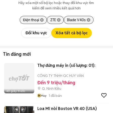
Hãy xóa một số bộ lọc hoặc thay đổi khu vực tìm 
kiếm để xem nhiều kết quả hơn
Điện thoại
ZTE
Blade V40s
Đổi khu vực
Xóa tất cả bộ lọc
Tin đăng mới
Thợ đứng máy in (số lượng: 01):
CÔNG TY TNHH QC HUY VÂN
Đến 9 triệu/tháng
Q. Ninh Kiều
40 giây trước
H
1
đã bán
Huy
Loa Mĩ nòi Boston VR 40 (USA)