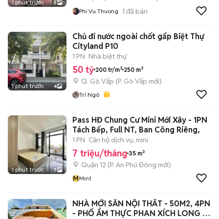
1 phút trước
5
1
đã bán
Phi Vu Thuong
Chủ đi nước ngoài chốt gấp Biệt Thự
Cityland P10
1 PN
Nhà biệt thự
50 tỷ
200 tr/m²
250 m²
Q. Gò Vấp
(
P. Gò Vấp
mới)
1 phút trước
4
Trí Ngô
Pass HĐ Chung Cư Mini Mới Xây - 1PN
Tách Bếp, Full NT, Ban Công Riêng,
1 PN
Căn hộ dịch vụ, mini
7 triệu/tháng
35 m²
Quận 12
(
P. An Phú Đông
mới)
1 phút trước
7
M
Mint
NHÀ MỚI SẴN NỘI THẤT - 50M2, 4PN
- PHỐ ẨM THỰC PHAN XÍCH LONG -