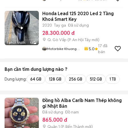
Honda Lead 125 2020 Led 2 Tầng
Khoá Smart Key
2020
Tay ga
Đã sử dụng
28.300.000 đ
Q. Gò Vấp
(
P. An Hội Tây
mới)
1 phút trước
12
17
đã
5.0
IMotorbike Khuong
bán
Phan
Bạn cần tìm
dung lượng
nào ?
Dung lượng:
64 GB
128 GB
256 GB
512 GB
1 TB
2 
Đồng hồ Alba Carib Nam Thép không
gỉ Nhật Bản
Đã sử dụng
Đồ nam
865.000 đ
Quận 1
(
P. Bến Thành
mới)