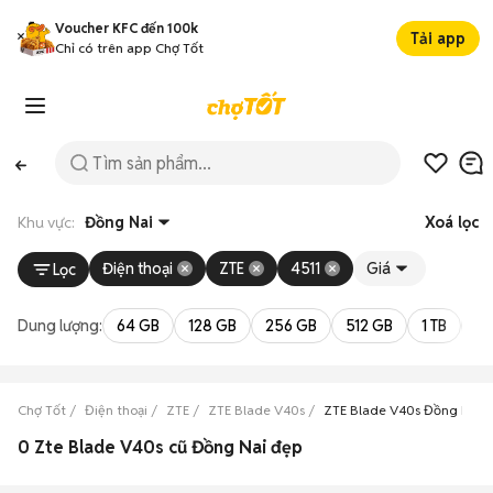
Voucher KFC đến 100k
Tải app
Chỉ có trên app Chợ Tốt
Khu vực:
Đồng Nai
Xoá lọc
Điện thoại
ZTE
4511
Giá
Lọc
Dung lượng:
64 GB
128 GB
256 GB
512 GB
1 TB
2 
Chợ Tốt
Điện thoại
ZTE
ZTE Blade V40s
ZTE Blade V40s Đồng Nai
0 Zte Blade V40s cũ Đồng Nai đẹp