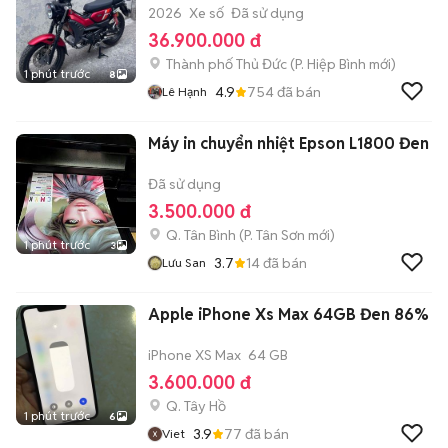
2026
Xe số
Đã sử dụng
36.900.000 đ
Thành phố Thủ Đức
(
P. Hiệp Bình
mới)
1 phút trước
8
4.9
754
đã bán
Lê Hạnh
Máy in chuyển nhiệt Epson L1800 Đen
Đã sử dụng
3.500.000 đ
Q. Tân Bình
(
P. Tân Sơn
mới)
1 phút trước
3
3.7
14
đã bán
Lưu San
Apple iPhone Xs Max 64GB Đen 86%
iPhone XS Max
64 GB
3.600.000 đ
Q. Tây Hồ
1 phút trước
6
3.9
77
đã bán
Viet