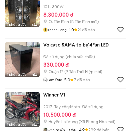
101 - 300W
8.300.000 đ
Q. Tân Bình
(
P. Tân Bình
mới)
1 phút trước
6
t
1.0
21
đã bán
Thanh Long
Vỏ case SAMA to bự 4Fan LED
Đã sử dụng (chưa sửa chữa)
330.000 đ
Quận 12
(
P. Tân Thới Hiệp
mới)
1 phút trước
4
5.0
7
đã bán
Lâm Đức
Winner V1
2017
Tay côn/Moto
Đã sử dụng
10.500.000 đ
Huyện Lai Vung
(
Xã Phong Hòa
mới)
1 phút trước
8
4.9
299
đã bán
CHX NGỌC TOÀN