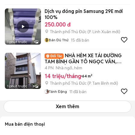
Dịch vụ đóng pin Samsung 29E mới
100%
250.000 đ
Thành phố Thủ Đức
(
P. Linh Xuân
mới)
B
15
đã bán
Bán Đủ Thứ
1 phút trước
1
NHÀ HẺM XE TẢI ĐƯỜNG
TAM BÌNH GẦN TÔ NGỌC VÂN,
1TRỆT 2LẦU+ST 4PN 3WC
4 PN
Nhà ngõ, hẻm
14 triệu/tháng
64 m²
Thành phố Thủ Đức
(
P. Tam Bình
mới)
1 phút trước
9
11
đã bán
Tánh Đặng
Xem thêm
Mua bán điện thoại