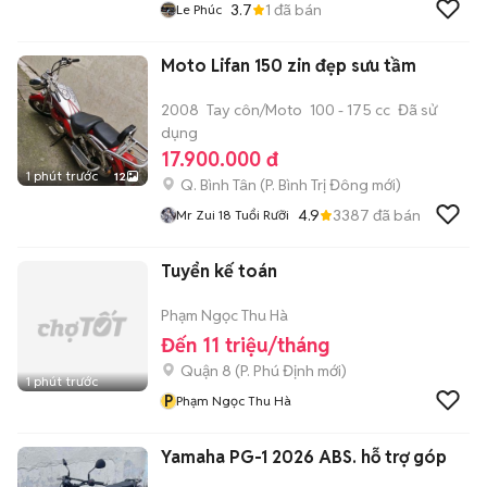
3.7
1
đã bán
Le Phúc
Moto Lifan 150 zin đẹp sưu tầm
2008
Tay côn/Moto
100 - 175 cc
Đã sử
dụng
17.900.000 đ
1 phút trước
12
Q. Bình Tân
(
P. Bình Trị Đông
mới)
4.9
3387
đã bán
Mr Zui 18 Tuổi Rưỡi
Tuyển kế toán
Phạm Ngọc Thu Hà
Đến 11 triệu/tháng
Quận 8
(
P. Phú Định
mới)
1 phút trước
P
Phạm Ngọc Thu Hà
Yamaha PG-1 2026 ABS. hỗ trợ góp