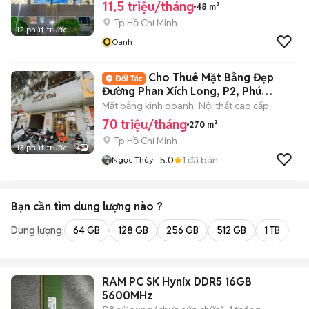
11,5 triệu/tháng
48 m²
Tp Hồ Chí Minh
12 phút trước
O
Oanh
Cho Thuê Mặt Bằng Đẹp
Đường Phan Xích Long, P2, Phú
Nhuận, DT: 6x15m
Mặt bằng kinh doanh
Nội thất cao cấp
70 triệu/tháng
270 m²
Tp Hồ Chí Minh
13 phút trước
4
5.0
1
đã bán
Ngọc Thúy
Bạn cần tìm
dung lượng
nào ?
Dung lượng:
64 GB
128 GB
256 GB
512 GB
1 TB
2 
RAM PC SK Hynix DDR5 16GB
5600MHz