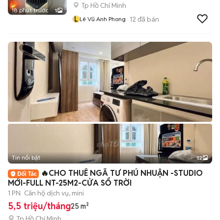
Tp Hồ Chí Minh
18 phút trước
1
L
12
đã bán
Lê Vũ Anh Phong
Tin nổi bật
12
+
2
🔥CHO THUÊ NGÃ TƯ PHÚ NHUẬN -STUDIO
MỚI-FULL NT-25M2-CỬA SỔ TRỜI
1 PN
Căn hộ dịch vụ, mini
5,5 triệu/tháng
25 m²
Tp Hồ Chí Minh