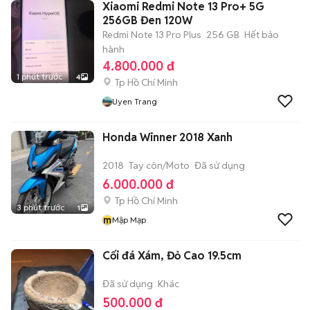
Xiaomi Redmi Note 13 Pro+ 5G
256GB Đen 120W
Redmi Note 13 Pro Plus
256 GB
Hết bảo
hành
4.800.000 đ
1 phút trước
4
Tp Hồ Chí Minh
Uyen Trang
Honda Winner 2018 Xanh
2018
Tay côn/Moto
Đã sử dụng
6.000.000 đ
Tp Hồ Chí Minh
3 phút trước
1
m
Mập Mạp
Cối đá Xám, Đỏ Cao 19.5cm
Đã sử dụng
Khác
500.000 đ