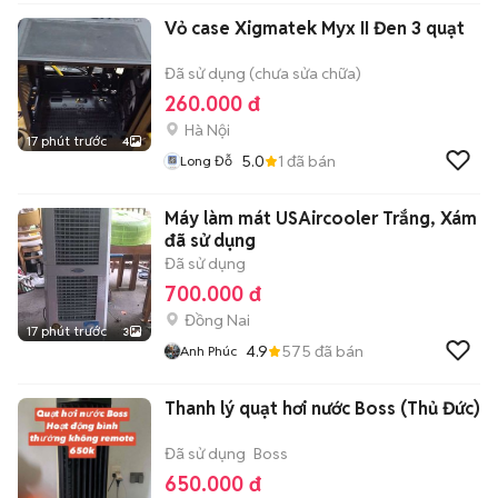
Vỏ case Xigmatek Myx II Đen 3 quạt
Đã sử dụng (chưa sửa chữa)
260.000 đ
Hà Nội
17 phút trước
4
5.0
1
đã bán
Long Đỗ
Máy làm mát USAircooler Trắng, Xám
đã sử dụng
Đã sử dụng
700.000 đ
Đồng Nai
17 phút trước
3
4.9
575
đã bán
Anh Phúc
Thanh lý quạt hơi nước Boss (Thủ Đức)
Đã sử dụng
Boss
650.000 đ