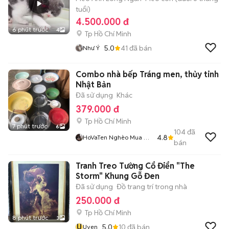
tuổi)
4.500.000 đ
6 phút trước
4
Tp Hồ Chí Minh
5.0
41
đã bán
Như Ý
Combo nhà bếp Tráng men, thủy tinh
Nhật Bản
Đã sử dụng
Khác
379.000 đ
Tp Hồ Chí Minh
7 phút trước
6
104
đã
4.8
HoVaTen Nghèo Mua Gì
bán
Đt XinCamOn
Tranh Treo Tường Cổ Điển "The
Storm" Khung Gỗ Đen
Đã sử dụng
Đồ trang trí trong nhà
250.000 đ
Tp Hồ Chí Minh
8 phút trước
3
U
5.0
10
đã bán
Uyen