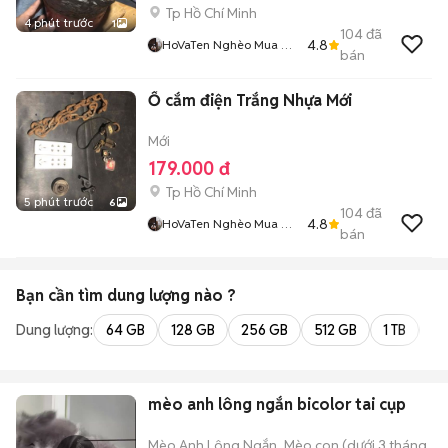
Tp Hồ Chí Minh
4 phút trước
1
104
đã
4.8
HoVaTen Nghèo Mua Gì
bán
Đt XinCamOn
Ổ cắm điện Trắng Nhựa Mới
Mới
179.000 đ
Tp Hồ Chí Minh
5 phút trước
6
104
đã
4.8
HoVaTen Nghèo Mua Gì
bán
Đt XinCamOn
Bạn cần tìm
dung lượng
nào ?
Dung lượng:
64 GB
128 GB
256 GB
512 GB
1 TB
2 
mèo anh lông ngắn bicolor tai cụp
Mèo Anh Lông Ngắn
Mèo con (dưới 3 tháng