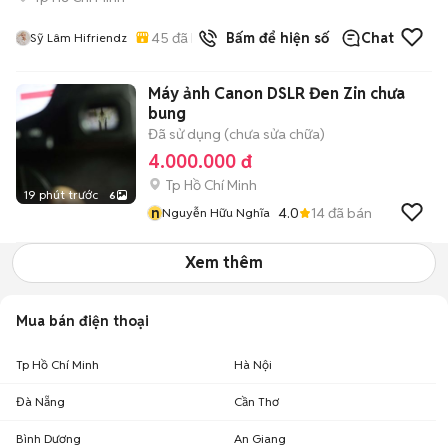
45
đã bán
Bấm để hiện số
Chat
Sỹ Lâm Hifriendz
Máy ảnh Canon DSLR Đen Zin chưa
bung
Đã sử dụng (chưa sửa chữa)
4.000.000 đ
Tp Hồ Chí Minh
19 phút trước
6
n
4.0
14
đã bán
Nguyễn Hữu Nghĩa
Xem thêm
Mua bán điện thoại
Tp Hồ Chí Minh
Hà Nội
Đà Nẵng
Cần Thơ
Bình Dương
An Giang