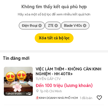
Không tìm thấy kết quả phù hợp
Hãy xóa một số bộ lọc để xem nhiều kết quả hơn
Điện thoại
ZTE
Blade V40s
Xóa tất cả bộ lọc
Tin đăng mới
VIỆC LÀM THÊM - KHÔNG CẦN KINH
NGHIỆM - HH 40TR+
TUYỂN GẤP CTV
Đến 100 triệu (lương khoán)
Tp Hồ Chí Minh
1 phút trước
6
1
đã bán
KINH DOANH NHÀ PHỐ HCM