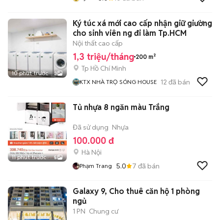
Ký túc xá mới cao cấp nhận giữ giường
cho sinh viên ng đi làm Tp.HCM
Nội thất cao cấp
1,3 triệu/tháng
200 m²
Tp Hồ Chí Minh
10 phút trước
3
12
đã bán
KTX NHÀ TRỌ SÓNG HOUSE
Tủ nhựa 8 ngăn màu Trắng
Đã sử dụng
Nhựa
100.000 đ
Hà Nội
11 phút trước
5
5.0
7
đã bán
Phạm Trang
Galaxy 9, Cho thuê căn hộ 1 phòng
ngủ
1 PN
Chung cư