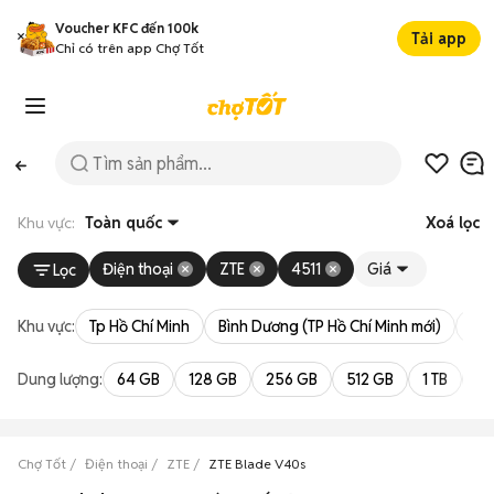
Voucher KFC đến 100k
Tải app
Chỉ có trên app Chợ Tốt
Khu vực:
Toàn quốc
Xoá lọc
Điện thoại
ZTE
4511
Giá
Lọc
Khu vực:
Tp Hồ Chí Minh
Bình Dương (TP Hồ Chí Minh mới)
Bà 
Dung lượng:
64 GB
128 GB
256 GB
512 GB
1 TB
2 
Chợ Tốt
Điện thoại
ZTE
ZTE Blade V40s