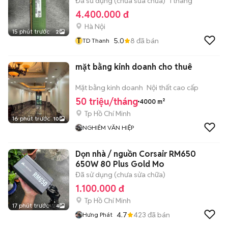
Đã sử dụng (chưa sửa chữa)
1 tháng
4.400.000 đ
Hà Nội
15 phút trước
2
T
5.0
8
đã bán
TD Thanh
mặt bằng kinh doanh cho thuê
Mặt bằng kinh doanh
Nội thất cao cấp
50 triệu/tháng
4000 m²
Tp Hồ Chí Minh
16 phút trước
10
NGHIÊM VĂN HIỆP
Dọn nhà / nguồn Corsair RM650
650W 80 Plus Gold Mo
Đã sử dụng (chưa sửa chữa)
1.100.000 đ
Tp Hồ Chí Minh
17 phút trước
4
4.7
423
đã bán
Hưng Phát