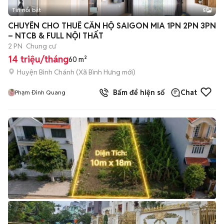
Tin nổi bật
5
CHUYÊN CHO THUÊ CĂN HỘ SAIGON MIA 1PN 2PN 3PN
– NTCB & FULL NỘI THẤT
2 PN
Chung cư
14 triệu/tháng
60 m²
Huyện Bình Chánh
(
Xã Bình Hưng
mới)
Bấm để hiện số
Chat
Phạm Đình Quang