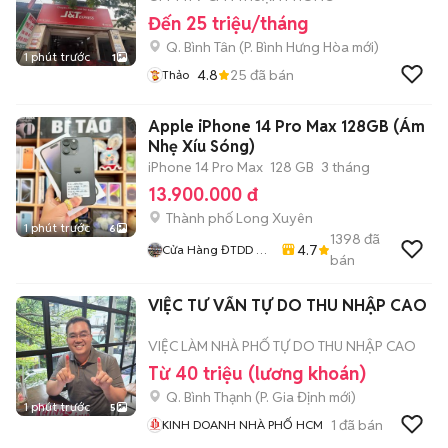
Đến 25 triệu/tháng
Q. Bình Tân
(
P. Bình Hưng Hòa
mới)
1 phút trước
1
4.8
25
đã bán
Thảo
Apple iPhone 14 Pro Max 128GB (Ám
Nhẹ Xíu Sóng)
iPhone 14 Pro Max
128 GB
3 tháng
13.900.000 đ
Thành phố Long Xuyên
1 phút trước
6
1398
đã
4.7
Cửa Hàng ĐTDD Bi
bán
Táo
VIỆC TƯ VẤN TỰ DO THU NHẬP CAO
VIỆC LÀM NHÀ PHỐ TỰ DO THU NHẬP CAO
Từ 40 triệu (lương khoán)
Q. Bình Thạnh
(
P. Gia Định
mới)
1 phút trước
5
1
đã bán
KINH DOANH NHÀ PHỐ HCM