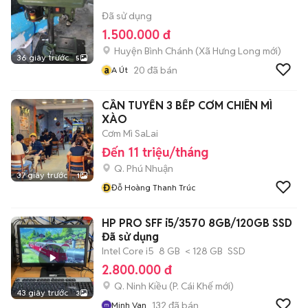
Đã sử dụng
1.500.000 đ
Huyện Bình Chánh
(
Xã Hưng Long
mới)
36 giây trước
5
a
20
đã bán
A Út
CẦN TUYỂN 3 BẾP CƠM CHIÊN MÌ
XÀO
Cơm Mì SaLai
Đến 11 triệu/tháng
Q. Phú Nhuận
37 giây trước
1
Đ
Đỗ Hoàng Thanh Trúc
HP PRO SFF i5/3570 8GB/120GB SSD
Đã sử dụng
Intel Core i5
8 GB
< 128 GB
SSD
2.800.000 đ
Q. Ninh Kiều
(
P. Cái Khế
mới)
43 giây trước
3
132
đã bán
Minh Van