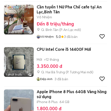
Cần tuyển 1 Nữ Pha Chế cafe tại An
Lạc,Bình Tân
Võ Nhiệm
Đến 8 triệu/tháng
Q. Bình Tân
(
P. An Lạc
mới)
1 phút trước
1
5.0
3
đã bán
Võ Nhiệm
CPU Intel Core i5 14400F Mới
Mới
>12 tháng
3.350.000 đ
Q. Hai Bà Trưng
(
P. Tương Mai
mới)
1 phút trước
1
3
đã bán
Diệp Anh
Apple iPhone 8 Plus 64GB Vàng hồng Đ
sử dụng
iPhone 8 Plus
64 GB
1.800.000 đ