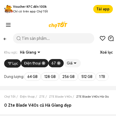
Voucher KFC đến 100k
Tải app
Chỉ có trên app Chợ Tốt
Khu vực:
Hà Giang
Xoá lọc
Điện thoại
67
Giá
Lọc
Dung lượng:
64 GB
128 GB
256 GB
512 GB
1 TB
2 
Chợ Tốt
Điện thoại
ZTE
ZTE Blade V40s
ZTE Blade V40s Hà Giang
0 Zte Blade V40s cũ Hà Giang đẹp