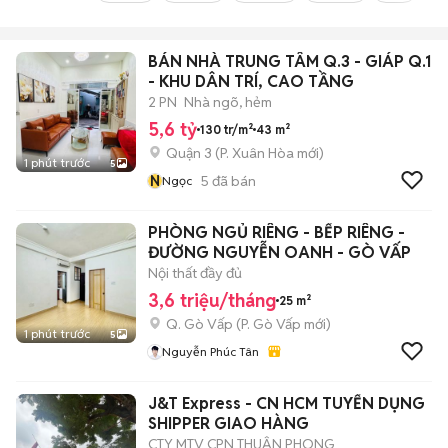
BÁN NHÀ TRUNG TÂM Q.3 - GIÁP Q.1
- KHU DÂN TRÍ, CAO TẦNG
2 PN
Nhà ngõ, hẻm
5,6 tỷ
130 tr/m²
43 m²
Quận 3
(
P. Xuân Hòa
mới)
1 phút trước
5
N
5
đã bán
Ngọc
PHÒNG NGỦ RIÊNG - BẾP RIÊNG -
ĐƯỜNG NGUYỄN OANH - GÒ VẤP
Nội thất đầy đủ
3,6 triệu/tháng
25 m²
Q. Gò Vấp
(
P. Gò Vấp
mới)
1 phút trước
5
Nguyễn Phúc Tân
J&T Express - CN HCM TUYỂN DỤNG
SHIPPER GIAO HÀNG
CTY MTV CPN THUẬN PHONG