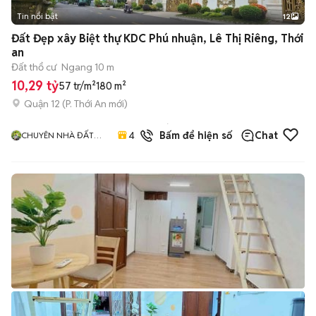
Tin nổi bật
12
+
2
Đất Đẹp xây Biệt thự KDC Phú nhuận, Lê Thị Riêng, Thới
an
Đất thổ cư
Ngang 10 m
10,29 tỷ
57 tr/m²
180 m²
Quận 12
(
P. Thới An
mới)
17
đã
4.9
Bấm để hiện số
Chat
CHUYÊN NHÀ ĐẤT
bán
QUẬN 12