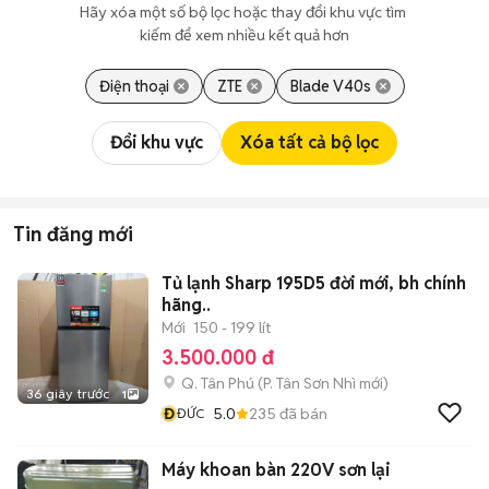
Hãy xóa một số bộ lọc hoặc thay đổi khu vực tìm 
kiếm để xem nhiều kết quả hơn
Điện thoại
ZTE
Blade V40s
Đổi khu vực
Xóa tất cả bộ lọc
Tin đăng mới
Tủ lạnh Sharp 195D5 đời mới, bh chính
hãng..
Mới
150 - 199 lít
3.500.000 đ
Q. Tân Phú
(
P. Tân Sơn Nhì
mới)
36 giây trước
1
Đ
5.0
235
đã bán
ĐỨC
Máy khoan bàn 220V sơn lại