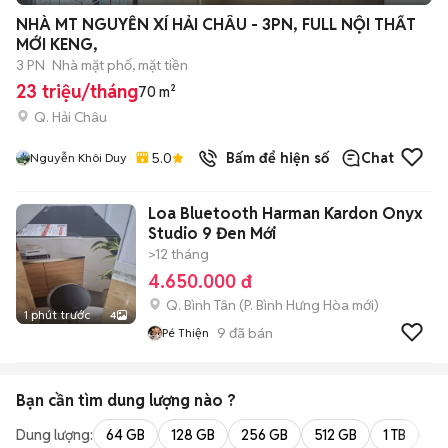
+
2
NHÀ MT NGUYỄN XÍ HẢI CHÂU - 3PN, FULL NỘI THẤT
MỚI KENG,
3 PN
Nhà mặt phố, mặt tiền
23 triệu/tháng
70 m²
Q. Hải Châu
5.0
Bấm để hiện số
Chat
Nguyễn Khôi Duy
Loa Bluetooth Harman Kardon Onyx
Studio 9 Đen Mới
>12 tháng
4.650.000 đ
Q. Bình Tân
(
P. Bình Hưng Hòa
mới)
1 phút trước
4
9
đã bán
Pé Thiện
Bạn cần tìm
dung lượng
nào ?
Dung lượng:
64 GB
128 GB
256 GB
512 GB
1 TB
2 