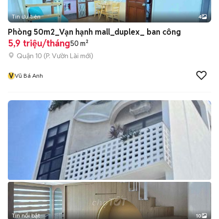
Tin ưu tiên
4
Phòng 50m2_Vạn hạnh mall_duplex_ ban công
5,9 triệu/tháng
50 m²
Quận 10
(
P. Vườn Lài
mới)
V
Vũ Bá Anh
Tin nổi bật
10