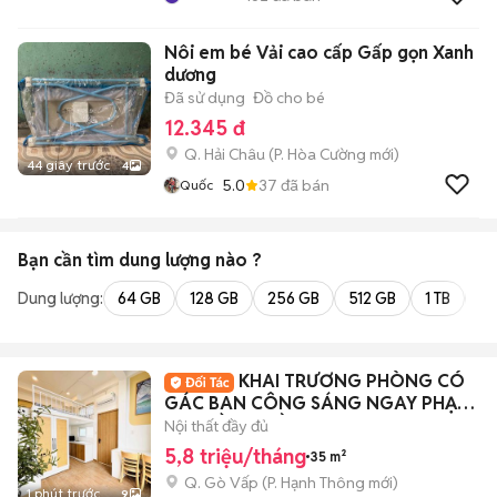
Nôi em bé Vải cao cấp Gấp gọn Xanh
dương
Đã sử dụng
Đồ cho bé
12.345 đ
Q. Hải Châu
(
P. Hòa Cường
mới)
44 giây trước
4
5.0
37
đã bán
Quốc
Bạn cần tìm
dung lượng
nào ?
Dung lượng:
64 GB
128 GB
256 GB
512 GB
1 TB
2 
KHAI TRƯƠNG PHÒNG CÓ
GÁC BAN CÔNG SÁNG NGAY PHẠM
VĂN ĐỒNG GẦN VĂN LANG
Nội thất đầy đủ
5,8 triệu/tháng
35 m²
Q. Gò Vấp
(
P. Hạnh Thông
mới)
1 phút trước
9