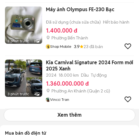
Máy ảnh Olympus FE-230 Bạc
Đã sử dụng (chưa sửa chữa)
Hết bảo hành
1.400.000 đ
Phường Bến Thành
3 phút trước
2
s
3.9
23
đã bán
Shop Mobile
Kia Carnival Signature 2024 Form mới
2025 Xanh
2024
18.000 km
Dầu
Tự động
1.360.000.000 đ
Phường An Khánh (Quận 2 cũ)
3 phút trước
4
Vincci Tran
Xem thêm
Mua bán đồ điện tử