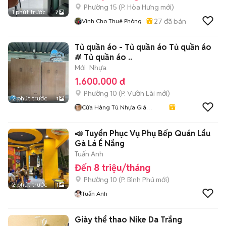
Phường 15
(
P. Hòa Hưng
mới)
1 phút trước
7
27
đã bán
Vinh Cho Thuê Phòng
Tủ quần áo - Tủ quần áo Tủ quần áo
# Tủ quần áo ..
Mới
Nhựa
1.600.000 đ
Phường 10
(
P. Vườn Lài
mới)
2 phút trước
1
Cửa Hàng Tủ Nhựa Giá
Xưởng
📣 Tuyển Phục Vụ Phụ Bếp Quán Lẩu
Gà Lá É Nắng
Tuấn Anh
Đến 8 triệu/tháng
Phường 10
(
P. Bình Phú
mới)
2 phút trước
1
Tuấn Anh
Giày thể thao Nike Da Trắng