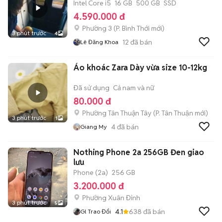
Intel Core i5
16 GB
500 GB
SSD
4.590.000 đ
Phường 3
(
P. Bình Thới
mới)
3 phút trước
4
12
đã bán
Lê Đăng Khoa
Áo khoác Zara Dày vừa size 10-12kg
Đã sử dụng
Cả nam và nữ
80.000 đ
Phường Tân Thuận Tây
(
P. Tân Thuận
mới)
3 phút trước
1
4
đã bán
Giang My
Nothing Phone 2a 256GB Đen giao
lưu
Phone (2a)
256 GB
3.200.000 đ
Phường Xuân Đỉnh
3 phút trước
5
4.1
638
đã bán
Gl Trao Đổi