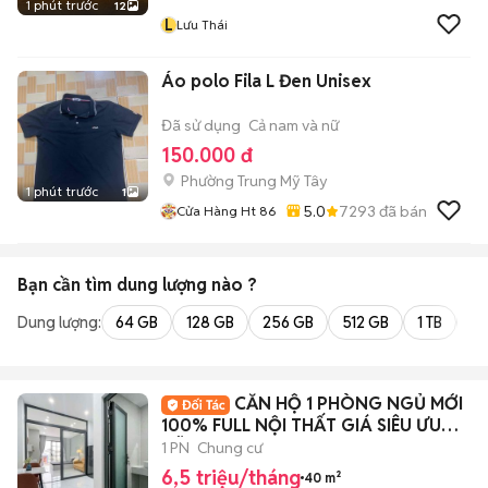
1 phút trước
12
L
Lưu Thái
Áo polo Fila L Đen Unisex
Đã sử dụng
Cả nam và nữ
150.000 đ
Phường Trung Mỹ Tây
1 phút trước
1
5.0
7293
đã bán
Cửa Hàng Ht 86
Bạn cần tìm
dung lượng
nào ?
Dung lượng:
64 GB
128 GB
256 GB
512 GB
1 TB
2 
CĂN HỘ 1 PHÒNG NGỦ MỚI
100% FULL NỘI THẤT GIÁ SIÊU ƯU
ĐÃI
1 PN
Chung cư
6,5 triệu/tháng
40 m²