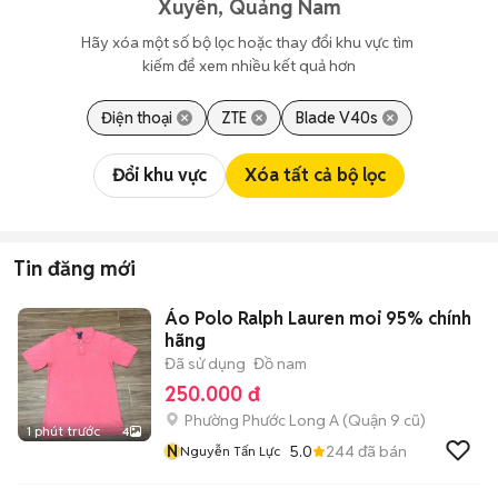
Xuyên, Quảng Nam
Hãy xóa một số bộ lọc hoặc thay đổi khu vực tìm 
kiếm để xem nhiều kết quả hơn
Điện thoại
ZTE
Blade V40s
Đổi khu vực
Xóa tất cả bộ lọc
Tin đăng mới
Áo Polo Ralph Lauren moi 95% chính
hãng
Đã sử dụng
Đồ nam
250.000 đ
Phường Phước Long A (Quận 9 cũ)
1 phút trước
4
N
5.0
244
đã bán
Nguyễn Tấn Lực