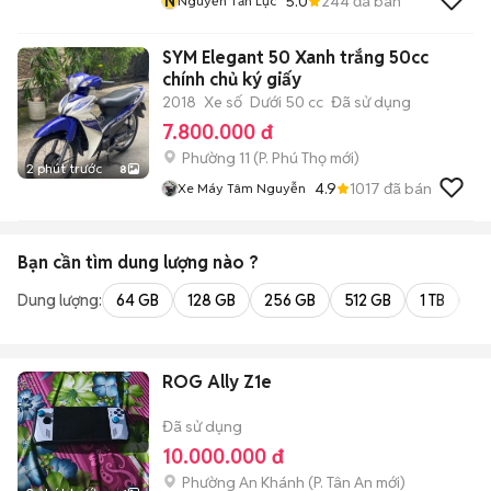
N
5.0
244
đã bán
Nguyễn Tấn Lực
SYM Elegant 50 Xanh trắng 50cc
chính chủ ký giấy
2018
Xe số
Dưới 50 cc
Đã sử dụng
7.800.000 đ
Phường 11
(
P. Phú Thọ
mới)
2 phút trước
8
4.9
1017
đã bán
Xe Máy Tâm Nguyễn
Bạn cần tìm
dung lượng
nào ?
Dung lượng:
64 GB
128 GB
256 GB
512 GB
1 TB
2 
ROG Ally Z1e
Đã sử dụng
10.000.000 đ
Phường An Khánh
(
P. Tân An
mới)