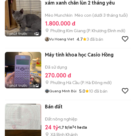
xám xanh chân lùn 2 tháng yêu
Mèo Munchkin
Mèo con (dưới 3 tháng tuổi)
1.800.000 đ
Phường Kim Giang
(
P. Khương Đình
mới)
1 phút trước
1
4.7
3
đã bán
Vu Hoang Viet
Máy tính khoa học Casio Hồng
Đã sử dụng
270.000 đ
Phường Hà Cầu
(
P. Hà Đông
mới)
1 phút trước
2
5.0
10
đã bán
Quang Minh Bùi
Bán đất
Đất nông nghiệp
24 tỷ
1,7 tr/m²
1 hecta
Xã Bình Khánh