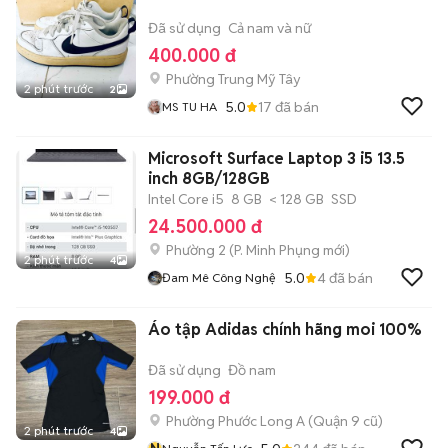
Đã sử dụng
Cả nam và nữ
400.000 đ
Phường Trung Mỹ Tây
2 phút trước
2
5.0
17
đã bán
MS TU HA
Microsoft Surface Laptop 3 i5 13.5
inch 8GB/128GB
Intel Core i5
8 GB
< 128 GB
SSD
24.500.000 đ
Phường 2
(
P. Minh Phụng
mới)
2 phút trước
4
5.0
4
đã bán
Đam Mê Công Nghệ
Áo tập Adidas chính hãng moi 100%
Đã sử dụng
Đồ nam
199.000 đ
Phường Phước Long A (Quận 9 cũ)
2 phút trước
4