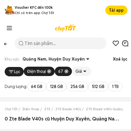
Voucher KFC đến 100k
Tải app
Chỉ có trên app Chợ Tốt
Khu vực:
Quảng Nam, Huyện Duy Xuyên
Xoá lọc
Điện thoại
67
Giá
Lọc
Dung lượng:
64 GB
128 GB
256 GB
512 GB
1 TB
2 
Chợ Tốt
Điện thoại
ZTE
ZTE Blade V40s
ZTE Blade V40s Quảng Na
0 Zte Blade V40s cũ Huyện Duy Xuyên, Quảng Nam đẹp