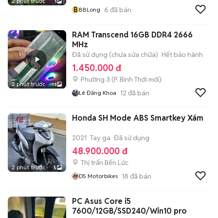
2 phút trước
1
B
6
đã bán
BBLong
RAM Transcend 16GB DDR4 2666
MHz
Đã sử dụng (chưa sửa chữa)
Hết bảo hành
1.450.000 đ
Phường 3
(
P. Bình Thới
mới)
2 phút trước
1
12
đã bán
Lê Đăng Khoa
Honda SH Mode ABS Smartkey Xám
2021
Tay ga
Đã sử dụng
48.900.000 đ
Thị trấn Bến Lức
2 phút trước
5
18
đã bán
D5 Motorbikes
PC Asus Core i5
7600/12GB/SSD240/Win10 pro