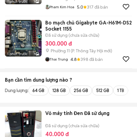
1 phút trước
1
5.0
317
đã bán
Pham Kim Hoa
Bo mạch chủ Gigabyte GA-H61M-DS2
Socket 1155
Đã sử dụng (chưa sửa chữa)
300.000 đ
Phường 11
(
P. Thông Tây Hội
mới)
1 phút trước
1
4.8
398
đã bán
Thai Trung
Bạn cần tìm
dung lượng
nào ?
Dung lượng:
64 GB
128 GB
256 GB
512 GB
1 TB
2 
Vỏ máy tính Đen Đã sử dụng
Đã sử dụng (chưa sửa chữa)
40.000 đ