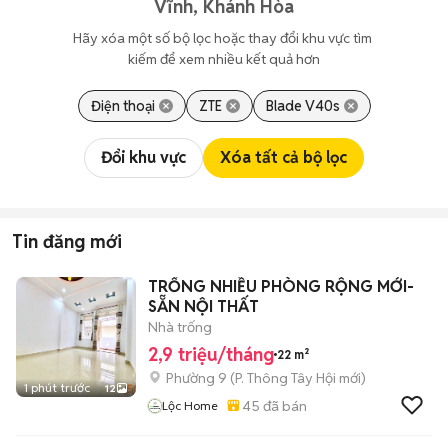
Vĩnh, Khánh Hòa
Hãy xóa một số bộ lọc hoặc thay đổi khu vực tìm 
kiếm để xem nhiều kết quả hơn
Điện thoại
ZTE
Blade V40s
Đổi khu vực
Xóa tất cả bộ lọc
Tin đăng mới
TRỐNG NHIỀU PHÒNG RỘNG MỚI-
SẴN NỘI THẤT
Nhà trống
2,9 triệu/tháng
22 m²
Phường 9
(
P. Thông Tây Hội
mới)
1 phút trước
12
45
đã bán
Lộc Home