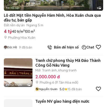
Tin nổi bật
5
Lô đất Mặt tiền Nguyễn Hàm Ninh, Hòa Xuân chưa qua
đầu tư, bán gấp
Đất nền dự án
Ngang 5 m
4 tỷ
40 tr/m²
100 m²
Phường Hòa Xuân
9
đã bán
Bấm để hiện số
Chat
Đức Hồ
Tranh chữ phong thủy Mã Đáo Thành
Công Gỗ Nâu Vàng
Mới
Tranh ảnh, khung tranh
2.000.000 đ
Phường 6
(
P. Tân Hòa
mới)
2 phút trước
1
N
5.0
15
đã bán
Nguyễn Quân
Tuyển NV giao hàng điện nước