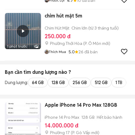
4.7
10
đã bán
Phước Lợi
chim hút mật 5m
Chim Hút Mật
Chim lớn (từ 3 tháng tuổi)
250.000 đ
Phường Thới Hòa
(
P. Ô Môn
mới)
1 phút trước
1
5.0
26
đã bán
Thích Mua
Bạn cần tìm
dung lượng
nào ?
Dung lượng:
64 GB
128 GB
256 GB
512 GB
1 TB
2 
Apple iPhone 14 Pro Max 128GB
iPhone 14 Pro Max
128 GB
Hết bảo hành
14.000.000 đ
Phường 17
(
P. Gò Vấp
mới)