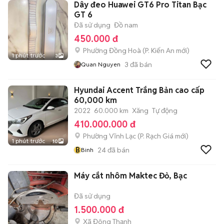
Dây đeo Huawei GT6 Pro Titan Bạc
GT 6
Đã sử dụng
Đồ nam
450.000 đ
Phường Đồng Hoà
(
P. Kiến An
mới)
1 phút trước
3
3
đã bán
Quan Nguyen
Hyundai Accent Trắng Bản cao cấp
60,000 km
2022
60.000 km
Xăng
Tự động
410.000.000 đ
Phường Vĩnh Lạc
(
P. Rạch Giá
mới)
1 phút trước
10
B
24
đã bán
Binh
Máy cắt nhôm Maktec Đỏ, Bạc
Đã sử dụng
1.500.000 đ
Xã Đông Thạnh