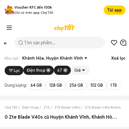
Voucher KFC đến 100k
Tải app
Chỉ có trên app Chợ Tốt
Khu vực:
Khánh Hòa, Huyện Khánh Vĩnh
Xoá lọc
Điện thoại
67
Giá
Lọc
Dung lượng:
64 GB
128 GB
256 GB
512 GB
1 TB
2 
Chợ Tốt
Điện thoại
ZTE
ZTE Blade V40s
ZTE Blade V40s Khánh Hòa
0 Zte Blade V40s cũ Huyện Khánh Vĩnh, Khánh Hòa đẹp