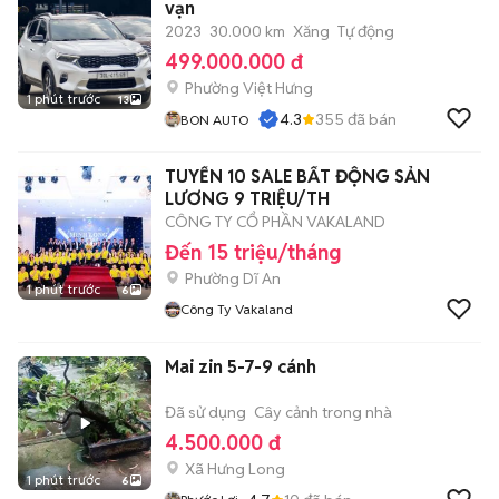
vạn
2023
30.000 km
Xăng
Tự động
499.000.000 đ
Phường Việt Hưng
1 phút trước
13
4.3
355
đã bán
BON AUTO
TUYỂN 10 SALE BẤT ĐỘNG SẢN
LƯƠNG 9 TRIỆU/TH
CÔNG TY CỔ PHẦN VAKALAND
Đến 15 triệu/tháng
Phường Dĩ An
1 phút trước
6
Công Ty Vakaland
Mai zin 5-7-9 cánh
Đã sử dụng
Cây cảnh trong nhà
4.500.000 đ
Xã Hưng Long
1 phút trước
6