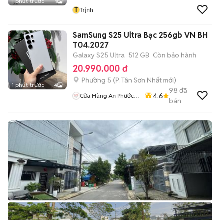
1 phút trước
1
T
Trịnh
SamSung S25 Ultra Bạc 256gb VN BH
T04.2027
Galaxy S25 Ultra
512 GB
Còn bảo hành
20.990.000 đ
Phường 5
(
P. Tân Sơn Nhất
mới)
1 phút trước
4
98
đã
4.6
Cửa Hàng An Phước
bán
Mobile