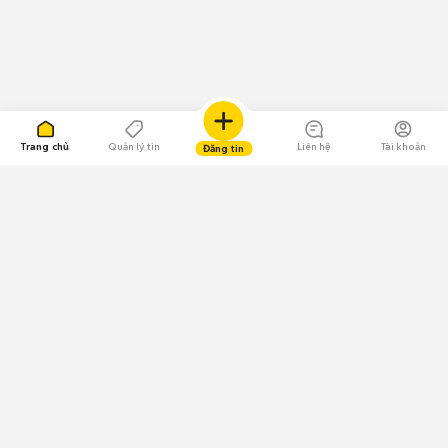
Trang chủ
Quản lý tin
Liên hệ
Tài khoản
Đăng tin
109.000 Bình chọn
Tải ứng dụng Chợ Tốt
Về Chợ Tốt
Quy chế sàn
Chính sách bảo mật
Giải quyết tranh chấp
CÔNG TY TNHH CHỢ TỐT - Người đại diện theo pháp luật: