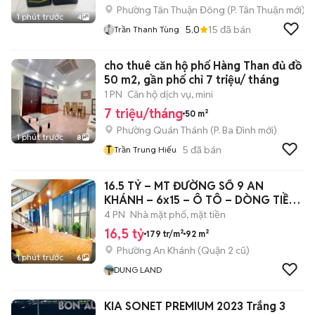
Phường Tân Thuận Đông
(
P. Tân Thuận
mới)
1 phút trước
4
5.0
15
đã bán
Trần Thanh Tùng
cho thuê căn hộ phố Hàng Than đủ đồ
50 m2, gần phố chỉ 7 triệu/ tháng
1 PN
Căn hộ dịch vụ, mini
7 triệu/tháng
50 m²
Phường Quán Thánh
(
P. Ba Đình
mới)
1 phút trước
8
T
5
đã bán
Trần Trung Hiếu
16.5 TỶ – MT ĐƯỜNG SỐ 9 AN
KHÁNH – 6x15 – Ô TÔ – DÒNG TIỀN
15TR
4 PN
Nhà mặt phố, mặt tiền
16,5 tỷ
179 tr/m²
92 m²
Phường An Khánh (Quận 2 cũ)
1 phút trước
6
DUNG LAND
KIA SONET PREMIUM 2023 Trắng 3