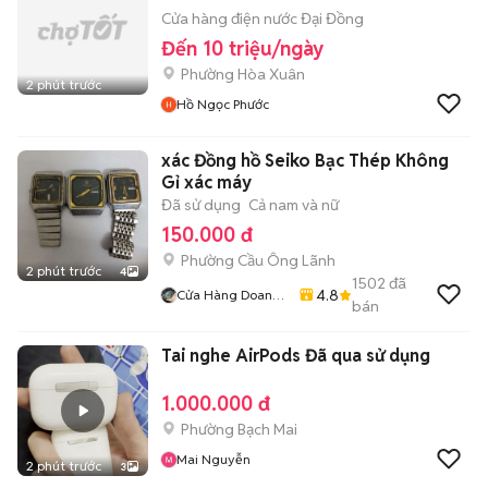
Cửa hàng điện nước Đại Đồng
Đến 10 triệu/ngày
Phường Hòa Xuân
2 phút trước
Hồ Ngọc Phước
xác Đồng hồ Seiko Bạc Thép Không
Gỉ xác máy
Đã sử dụng
Cả nam và nữ
150.000 đ
Phường Cầu Ông Lãnh
2 phút trước
4
1502
đã
4.8
Cửa Hàng Doan
bán
Vu
Tai nghe AirPods Đã qua sử dụng
1.000.000 đ
Phường Bạch Mai
Mai Nguyễn
2 phút trước
3