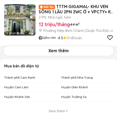
TTTM GIGAMAL- KHU VEN
SÔNG 1 LẦU 2PN 2WC Ở + VPCTY+ KD
ONLINE
2 PN
Nhà ngõ, hẻm
12 triệu/tháng
64 m²
Phường Hiệp Bình Chánh (Quận Thủ Đức cũ)
2 phút trước
6
4.5
13
đã bán
Diễm HM
Xem thêm
Mua bán đồ điện tử
Thành phố Cam Ranh
Thành phố Nha Trang
Huyện Cam Lâm
Huyện Diên Khánh
Huyện Khánh Sơn
Huyện Trường Sa
Xem thêm