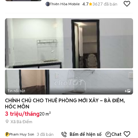
4.7
3627
đã bán
Thiên Hòa Mobile
Tin nổi bật
6
+
2
CHÍNH CHỦ CHO THUÊ PHÒNG MỚI XÂY – BÀ ĐIỂM,
HÓC MÔN
3 triệu/tháng
20 m²
Xã Bà Điểm
P
3
đã bán
Bấm để hiện số
Chat
Pham Huy Son