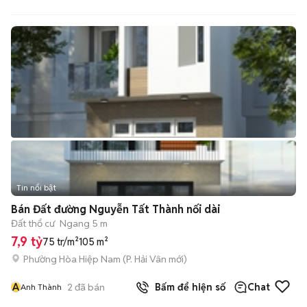
Tin nổi bật
Bán Đất đường Nguyễn Tất Thành nối dài
Đất thổ cư
Ngang 5 m
7,9 tỷ
75 tr/m²
105 m²
Phường Hòa Hiệp Nam
(
P. Hải Vân
mới)
A
2
đã bán
Bấm để hiện số
Chat
Anh Thành