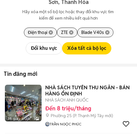
Sơn, Thanh Hóa
Hãy xóa một số bộ lọc hoặc thay đổi khu vực tìm 
kiếm để xem nhiều kết quả hơn
Điện thoại
ZTE
Blade V40s
Đổi khu vực
Xóa tất cả bộ lọc
Tin đăng mới
NHÀ SÁCH TUYỂN THU NGÂN - BÁN
HÀNG ỔN ĐỊNH
NHÀ SÁCH ANH QUỐC
Đến 8 triệu/tháng
Phường 25
(
P. Thạnh Mỹ Tây
mới)
38 giây trước
3
TRẦN NGỌC PHÚC