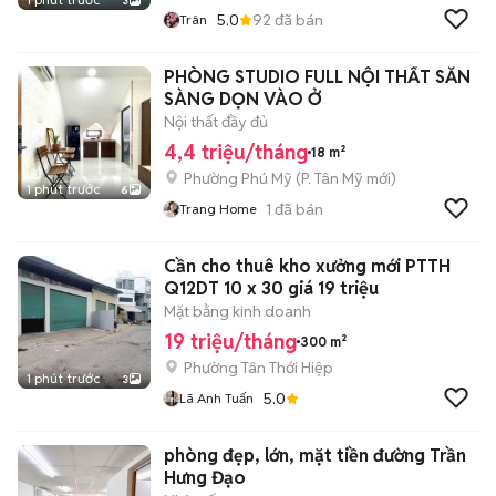
3
5.0
92
đã bán
Trân
PHÒNG STUDIO FULL NỘI THẤT SẴN
SÀNG DỌN VÀO Ở
Nội thất đầy đủ
4,4 triệu/tháng
18 m²
Phường Phú Mỹ
(
P. Tân Mỹ
mới)
1 phút trước
6
1
đã bán
Trang Home
Cần cho thuê kho xưởng mới PTTH
Q12DT 10 x 30 giá 19 triệu
Mặt bằng kinh doanh
19 triệu/tháng
300 m²
Phường Tân Thới Hiệp
1 phút trước
3
5.0
Lã Anh Tuấn
phòng đẹp, lớn, mặt tiền đường Trần
Hưng Đạo