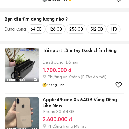
Bạn cần tìm
dung lượng
nào ?
Dung lượng:
64 GB
128 GB
256 GB
512 GB
1 TB
2 
Túi sport cầm tay Dask chính hãng
Đã sử dụng
Đồ nam
1.700.000 đ
Phường An Khánh
(
P. Tân An
mới)
1 phút trước
5
K
Khang Linh
Apple iPhone Xs 64GB Vàng Đồng
Like New
iPhone XS
64 GB
2.600.000 đ
Phường Trung Mỹ Tây
1 phút trước