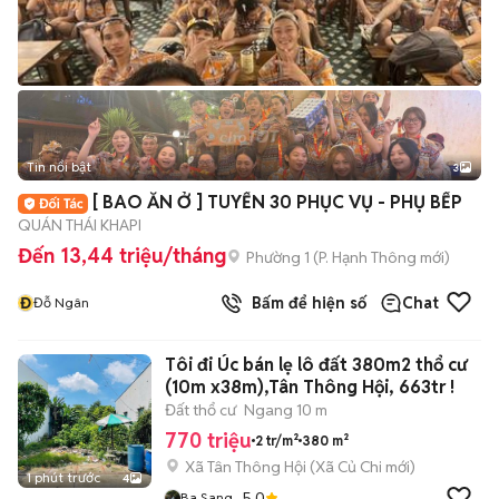
Tin nổi bật
3
[ BAO ĂN Ở ] TUYỂN 30 PHỤC VỤ - PHỤ BẾP
QUÁN THÁI KHAPI
Đến 13,44 triệu/tháng
Phường 1
(
P. Hạnh Thông
mới)
Đ
Bấm để hiện số
Chat
Đỗ Ngân
Tôi đi Úc bán lẹ lô đất 380m2 thổ cư
(10m x38m),Tân Thông Hội, 663tr !
Đất thổ cư
Ngang 10 m
770 triệu
2 tr/m²
380 m²
Xã Tân Thông Hội
(
Xã Củ Chi
mới)
1 phút trước
4
5.0
Ba Sang