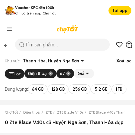
Voucher KFC đến 100k
Tải app
Chỉ có trên app Chợ Tốt
Khu vực:
Thanh Hóa, Huyện Nga Sơn
Xoá lọc
Điện thoại
67
Giá
Lọc
Dung lượng:
64 GB
128 GB
256 GB
512 GB
1 TB
2 
Chợ Tốt
Điện thoại
ZTE
ZTE Blade V40s
ZTE Blade V40s Thanh Hóa
0 Zte Blade V40s cũ Huyện Nga Sơn, Thanh Hóa đẹp