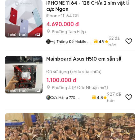
IPHONE 11 64 - 128 CH/a 2 sim vật lí
cực Ngon
iPhone 11
64 GB
4.690.000 đ
Phường Tam Hiệp
1 phút trước
4
52
đã
4.9
Hệ Thống Đế Mobile -
bán
Demobile.vn
Mainboard Asus H510 em sẵn sll
Đã sử dụng (chưa sửa chữa)
1.100.000 đ
Phường 4
(
P. Đức Nhuận
mới)
1 phút trước
4
927
đã
4.8
Cửa Hàng 770
bán
Nguyễn Kiệm F4 Phú
Nhuận