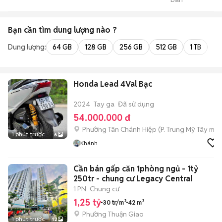
Thanh Bãi Toàn Quốc
Bạn cần tìm
dung lượng
nào ?
Dung lượng:
64 GB
128 GB
256 GB
512 GB
1 TB
2 
Honda Lead 4Val Bạc
2024
Tay ga
Đã sử dụng
54.000.000 đ
Phường Tân Chánh Hiệp
(
P. Trung Mỹ Tây
mới
1 phút trước
6
Khánh
Cần bán gấp căn 1phòng ngủ - 1tỷ
250tr - chung cư Legacy Central
1 PN
Chung cư
1,25 tỷ
30 tr/m²
42 m²
Phường Thuận Giao
1 phút trước
12