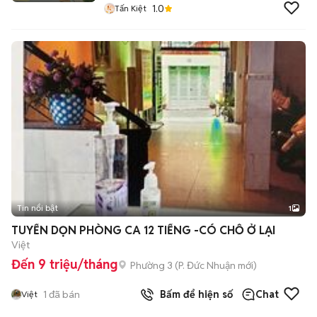
1.0
Tấn Kiệt
Tin nổi bật
1
TUYỂN DỌN PHÒNG CA 12 TIẾNG -CÓ CHỖ Ở LẠI
Việt
Đến 9 triệu/tháng
Phường 3
(
P. Đức Nhuận
mới)
1
đã bán
Bấm để hiện số
Chat
Việt