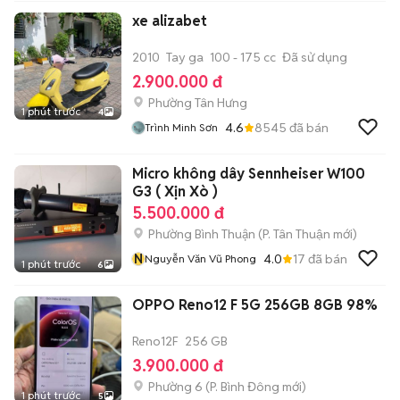
xe alizabet
2010
Tay ga
100 - 175 cc
Đã sử dụng
2.900.000 đ
Phường Tân Hưng
1 phút trước
4
4.6
8545
đã bán
Trình Minh Sơn
Micro không dây Sennheiser W100
G3 ( Xịn Xò )
5.500.000 đ
Phường Bình Thuận
(
P. Tân Thuận
mới)
N
4.0
17
đã bán
Nguyễn Văn Vũ Phong
1 phút trước
6
OPPO Reno12 F 5G 256GB 8GB 98%
Reno12F
256 GB
3.900.000 đ
Phường 6
(
P. Bình Đông
mới)
1 phút trước
5