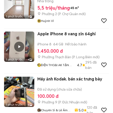
Nhà trống
5,5 triệu/tháng
45 m²
Phường 2
(
P. Chợ Quán
mới)
1 phút trước
3
H
Huỳnh Vĩ
Apple iPhone 8 vang zin 64ghi
iPhone 8
64 GB
Hết bảo hành
1.450.000 đ
Phường Thạch Bàn
(
P. Long Biên
mới)
1 phút trước
4
295
đã
4.7
ĐIỆN THOẠI AK TẬN
bán
TÂM TRÁCH NHIỆM
Máy ảnh Kodak. bán xác trưng bày
Đã sử dụng (chưa sửa chữa)
100.000 đ
Phường 9
(
P. Đức Nhuận
mới)
1 phút trước
5
120
đã
5.0
Chuyên Sỉ & Lẻ Âm
bán