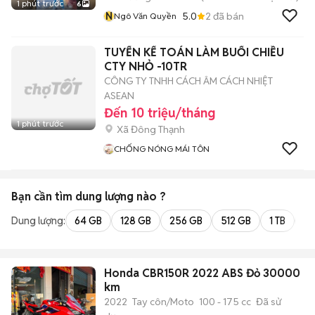
1 phút trước
6
N
5.0
2
đã bán
Ngô Văn Quyền
TUYỂN KẾ TOÁN LÀM BUỔI CHIỀU
CTY NHỎ -10TR
CÔNG TY TNHH CÁCH ÂM CÁCH NHIỆT
ASEAN
Đến 10 triệu/tháng
1 phút trước
Xã Đông Thạnh
CHỐNG NÓNG MÁI TÔN
Bạn cần tìm
dung lượng
nào ?
Dung lượng:
64 GB
128 GB
256 GB
512 GB
1 TB
2 
Honda CBR150R 2022 ABS Đỏ 30000
km
2022
Tay côn/Moto
100 - 175 cc
Đã sử