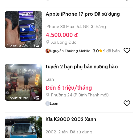
Apple iPhone 17 pro Đã sử dụng
iPhone XS Max
64 GB
3 tháng
4.500.000 đ
Xã Long Đức
1 phút trước
6
3.0
6
đã bán
Nguyễn Thương Mobile
tuyển 2 bạn phụ bán nướng hào
luan
Đến 6 triệu/tháng
Phường 24
(
P. Bình Thạnh
mới)
1 phút trước
2
Luan
Kia K3000 2002 Xanh
2002
2 tấn
Đã sử dụng