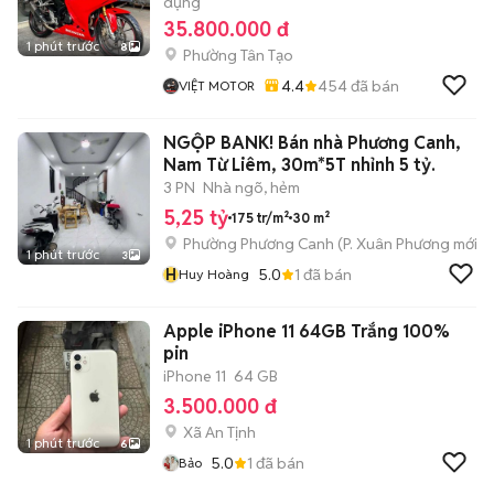
dụng
35.800.000 đ
1 phút trước
8
Phường Tân Tạo
4.4
454
đã bán
VIỆT MOTOR
NGỘP BANK! Bán nhà Phương Canh,
Nam Từ Liêm, 30m*5T nhỉnh 5 tỷ.
3 PN
Nhà ngõ, hẻm
5,25 tỷ
175 tr/m²
30 m²
Phường Phương Canh
(
P. Xuân Phương
mới)
1 phút trước
3
H
5.0
1
đã bán
Huy Hoàng
Apple iPhone 11 64GB Trắng 100%
pin
iPhone 11
64 GB
3.500.000 đ
Xã An Tịnh
1 phút trước
6
5.0
1
đã bán
Bảo