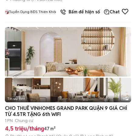
Bấm để hiện số
Chat
Tuyển Dụng BĐS Thiên Khôi
Tin ưu tiên
11
+
2
CHO THUÊ VINHOMES GRAND PARK QUẬN 9 GIÁ CHỈ
TỪ 4.5TR TẶNG 6th WIFI
1 PN
Chung cư
4,5 triệu/tháng
47 m²