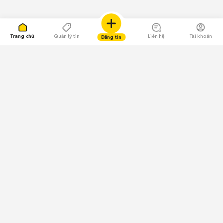
Trang chủ
Quản lý tin
Liên hệ
Tài khoản
Đăng tin
109.000 Bình chọn
Tải ứng dụng Chợ Tốt
Về Chợ Tốt
Quy chế sàn
Chính sách bảo mật
Giải quyết tranh chấp
CÔNG TY TNHH CHỢ TỐT - Người đại diện theo pháp luật:
Nguyễn Trọng Tấn; GPDKKD: 0312120782 do Sở KH & ĐT TP.HCM cấp ngày
11/01/2013;
GPMXH: 185/GP-BTTTT do Bộ Thông tin và Truyền thông
cấp ngày 09/07/2024 - Chịu trách nhiệm