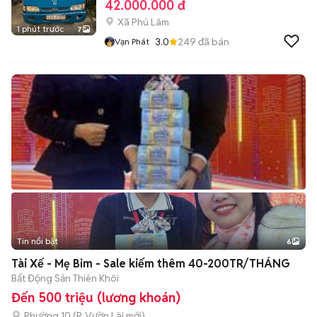
42.000.000 đ
Xã Phú Lâm
1 phút trước
7
3.0
249
đã bán
Vạn Phát
Tin nổi bật
6
+
2
Tài Xế - Mẹ Bỉm - Sale kiếm thêm 40-200TR/THÁNG
Bất Động Sản Thiên Khôi
Đến 500 triệu (lương khoán)
Phường 10
(
P. Vườn Lài
mới)