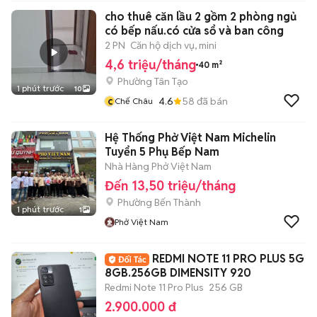
cho thuê căn lầu 2 gồm 2 phòng ngủ
có bếp nấu.có cửa sổ và ban công
2 PN
Căn hộ dịch vụ, mini
4,6 triệu/tháng
40 m²
Phường Tân Tạo
1 phút trước
10
c
4.6
58
đã bán
Chế Châu
Hệ Thống Phở Việt Nam Michelin
Tuyển 5 Phụ Bếp Nam
Nhà Hàng Phở Việt Nam
Đến 13,50 triệu/tháng
Phường Bến Thành
1 phút trước
1
Phở Việt Nam
REDMI NOTE 11 PRO PLUS 5G
8GB.256GB DIMENSITY 920
Redmi Note 11 Pro Plus
256 GB
2.900.000 đ