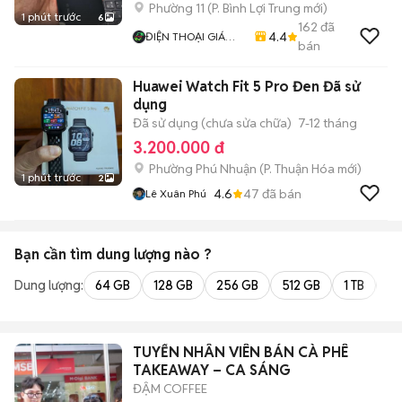
Phường 11
(
P. Bình Lợi Trung
mới)
1 phút trước
6
162
đã
4.4
ĐIỆN THOẠI GIÁ
bán
TỐT
Huawei Watch Fit 5 Pro Đen Đã sử
dụng
Đã sử dụng (chưa sửa chữa)
7-12 tháng
3.200.000 đ
Phường Phú Nhuận
(
P. Thuận Hóa
mới)
1 phút trước
2
4.6
47
đã bán
Lê Xuân Phú
Bạn cần tìm
dung lượng
nào ?
Dung lượng:
64 GB
128 GB
256 GB
512 GB
1 TB
2 
TUYỂN NHÂN VIÊN BÁN CÀ PHÊ
TAKEAWAY – CA SÁNG
ĐẬM COFFEE