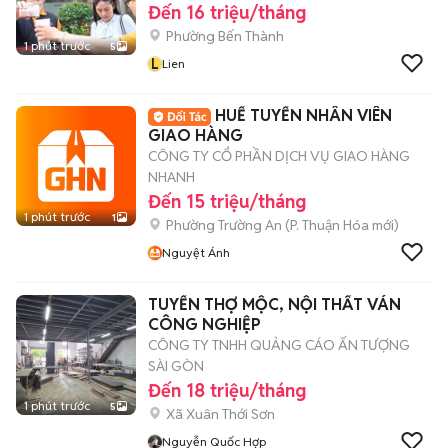
Đến 16 triệu/tháng
Phường Bến Thành
1 phút trước
5
L
Lien
HUẾ TUYỂN NHÂN VIÊN
GIAO HÀNG
CÔNG TY CỔ PHẦN DỊCH VỤ GIAO HÀNG
NHANH
Đến 15 triệu/tháng
1 phút trước
1
Phường Trường An
(
P. Thuận Hóa
mới)
Nguyệt Ánh
TUYỂN THỢ MỘC, NỘI THẤT VÁN
CÔNG NGHIỆP
CÔNG TY TNHH QUẢNG CÁO ẤN TƯỢNG
SÀI GÒN
Đến 18 triệu/tháng
1 phút trước
5
Xã Xuân Thới Sơn
Nguyễn Quốc Hợp