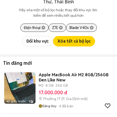
Thư, Thái Bình
Hãy xóa một số bộ lọc hoặc thay đổi khu vực tìm 
kiếm để xem nhiều kết quả hơn
Điện thoại
ZTE
Blade V40s
Đổi khu vực
Xóa tất cả bộ lọc
Tin đăng mới
Apple MacBook Air M2 8GB/256GB
Đen Like New
M2
8 GB
256 GB
17.000.000 đ
Phường 17
(
P. Gia Định
mới)
42 giây trước
5
Đ
4
đã bán
Đặng Duy