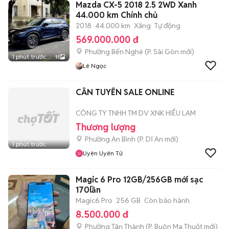
Mazda CX-5 2018 2.5 2WD Xanh
44.000 km Chính chủ
2018
44.000 km
Xăng
Tự động
569.000.000 đ
Phường Bến Nghé
(
P. Sài Gòn
mới)
1 phút trước
11
Lê Ngọc
CẦN TUYỂN SALE ONLINE
CÔNG TY TNHH TM DV XNK HIỂU LAM
Thương lượng
Phường An Bình
(
P. Dĩ An
mới)
1 phút trước
Uyên Uyên Từ
Magic 6 Pro 12GB/256GB mới sạc
170lần
Magic6 Pro
256 GB
Còn bảo hành
8.500.000 đ
Phường Tân Thành
(
P. Buôn Ma Thuột
mới)