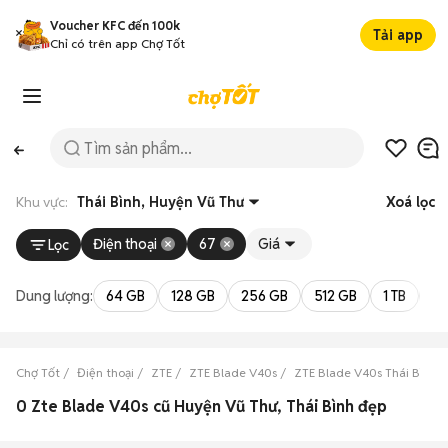
Voucher KFC đến 100k
Tải app
Chỉ có trên app Chợ Tốt
Khu vực:
Thái Bình, Huyện Vũ Thư
Xoá lọc
Điện thoại
67
Giá
Lọc
Dung lượng:
64 GB
128 GB
256 GB
512 GB
1 TB
2 
Chợ Tốt
Điện thoại
ZTE
ZTE Blade V40s
ZTE Blade V40s Thái Bình
0 Zte Blade V40s cũ Huyện Vũ Thư, Thái Bình đẹp