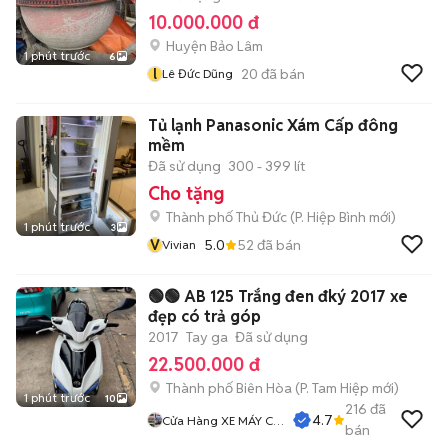
10.000.000 đ
Huyện Bảo Lâm
1 phút trước
6
l
20
đã bán
Lê Đức Dũng
Tủ lạnh Panasonic Xám Cấp đông
mềm
Đã sử dụng
300 - 399 lít
Cho tặng
Thành phố Thủ Đức
(
P. Hiệp Bình
mới)
1 phút trước
3
V
5.0
52
đã bán
Vivian
🟢🟢 AB 125 Trắng đen đký 2017 xe
đẹp có trả góp
2017
Tay ga
Đã sử dụng
22.500.000 đ
Thành phố Biên Hòa
(
P. Tam Hiệp
mới)
1 phút trước
10
216
đã
4.7
Cửa Hàng XE MÁY CŨ
bán
THÀNH MỸ