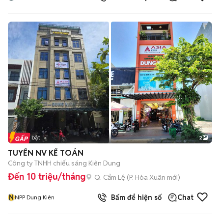
Tin nổi bật
2
TUYỂN NV KẾ TOÁN
Công ty TNHH chiếu sáng Kiên Dung
Đến 10 triệu/tháng
Q. Cẩm Lệ
(
P. Hòa Xuân
mới)
N
Bấm để hiện số
Chat
NPP Dung Kiên