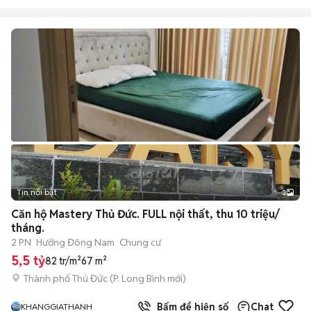
Tin nổi bật
3
Căn hộ Mastery Thủ Đức. FULL nội thất, thu 10 triệu/
tháng.
2 PN
Hướng Đông Nam
Chung cư
5,5 tỷ
82 tr/m²
67 m²
Thành phố Thủ Đức
(
P. Long Bình
mới)
Bấm để hiện số
Chat
KHANGGIATHANH