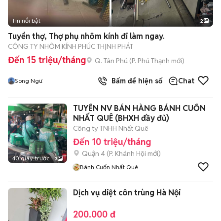
Tin nổi bật
2
Tuyển thợ, Thợ phụ nhôm kính đi làm ngay.
CÔNG TY NHÔM KÍNH PHÚC THỊNH PHÁT
Đến 15 triệu/tháng
Q. Tân Phú
(
P. Phú Thạnh
mới)
Bấm để hiện số
Chat
Song Ngư
TUYỂN NV BÁN HÀNG BÁNH CUỐN
NHẤT QUÊ (BHXH đầy đủ)
Công ty TNHH Nhất Quê
Đến 10 triệu/tháng
Quận 4
(
P. Khánh Hội
mới)
40 giây trước
3
Bánh Cuốn Nhất Quê
Dịch vụ diệt côn trùng Hà Nội
200.000 đ