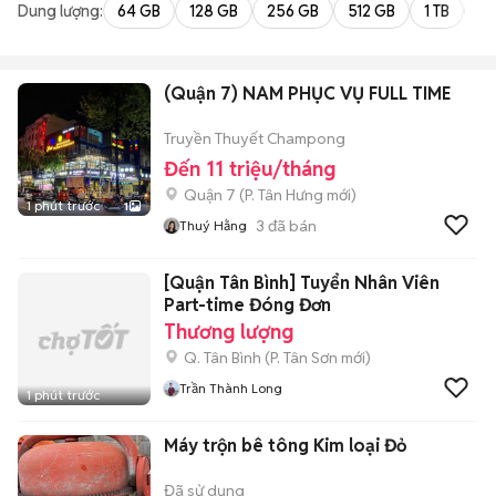
Dung lượng:
64 GB
128 GB
256 GB
512 GB
1 TB
2 
(Quận 7) NAM PHỤC VỤ FULL TIME
Truyền Thuyết Champong
Đến 11 triệu/tháng
Quận 7
(
P. Tân Hưng
mới)
1 phút trước
1
3
đã bán
Thuý Hằng
[Quận Tân Bình] Tuyển Nhân Viên
Part-time Đóng Đơn
Thương lượng
Q. Tân Bình
(
P. Tân Sơn
mới)
Trần Thành Long
1 phút trước
Máy trộn bê tông Kim loại Đỏ
Đã sử dụng