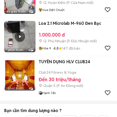
Q. Hoàn Kiếm
(
P. Cửa Nam
mới)
V
Vua Diệt Chuột
43 giây trước
3
Loa 2.1 Microlab M-960 Đen Bạc
1.000.000 đ
Q. Phú Nhuận
(
P. Đức Nhuận
mới)
h
4.8
147
đã bán
Hòa 9
1 phút trước
6
TUYÊN DỤNG HLV CLUB24
Club24 Fitness & Yoga
Đến 30 triệu/tháng
Quận 5
(
P. An Đông
mới)
1 phút trước
4
Hạnh Tấn
Bạn cần tìm
dung lượng
nào ?