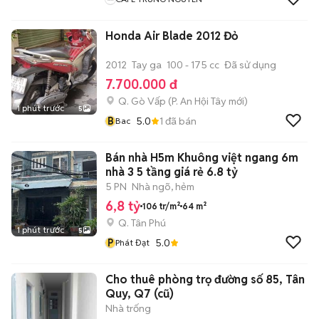
Honda Air Blade 2012 Đỏ
2012
Tay ga
100 - 175 cc
Đã sử dụng
7.700.000 đ
Q. Gò Vấp
(
P. An Hội Tây
mới)
1 phút trước
5
B
5.0
1
đã bán
Bac
Bán nhà H5m Khuông việt ngang 6m
nhà 3 5 tầng giá rẻ 6.8 tỷ
5 PN
Nhà ngõ, hẻm
6,8 tỷ
106 tr/m²
64 m²
Q. Tân Phú
1 phút trước
5
P
5.0
Phát Đạt
Cho thuê phòng trọ đường số 85, Tân
Quy, Q7 (cũ)
Nhà trống