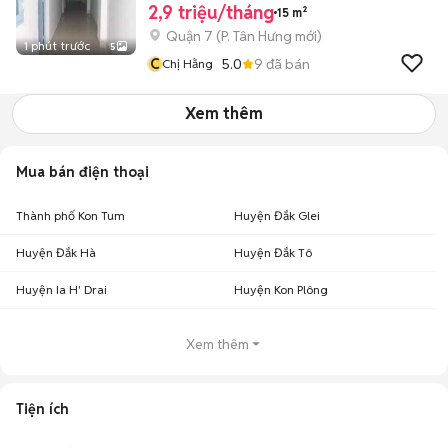
2,9 triệu/tháng
15 m²
Quận 7
(
P. Tân Hưng
mới)
1 phút trước
5
C
5.0
9
đã bán
Chị Hằng
Xem thêm
Mua bán điện thoại
Thành phố Kon Tum
Huyện Đắk Glei
Huyện Đắk Hà
Huyện Đắk Tô
Huyện Ia H' Drai
Huyện Kon Plông
Xem thêm
Tiện ích