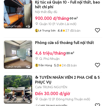
Ký túc xá Quận 10 - Full nội thất, bao
hết chi phí
Nội thất đầy đủ
900.000 đ/tháng
30 m²
Quận 10
(
P. Vườn Lài
mới)
1 phút trước
6
L
4.4
27
đã bán
Lê Trung Sơn
Phòng cửa sổ thoáng full nội thất
4,6 triệu/tháng
20 m²
Q. Phú Nhuận
t
5.0
24
đã bán
Trần Hùng
1 phút trước
4
☕ TUYỂN NHÂN VIÊN 2 PHA CHẾ & 5
PHỤC VỤ
Cafe TRUNG NGUYÊN
Đến 30.000 đ/giờ
Quận 12
(
P. Đông Hưng Thuận
mới)
1 phút trước
1
CAFE TRUNG NGUYÊN