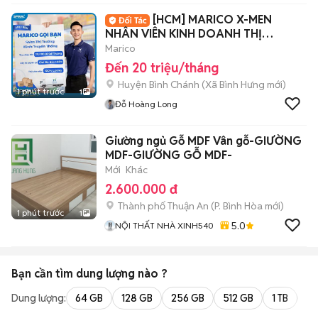
[HCM] MARICO X-MEN
NHÂN VIÊN KINH DOANH THỊ
TRƯỜNG
Marico
Đến 20 triệu/tháng
Huyện Bình Chánh
(
Xã Bình Hưng
mới)
1 phút trước
1
Đỗ Hoàng Long
Giường ngủ Gỗ MDF Vân gỗ-GIƯỜNG
MDF-GIƯỜNG GỖ MDF-
Mới
Khác
2.600.000 đ
Thành phố Thuận An
(
P. Bình Hòa
mới)
1 phút trước
1
5.0
NỘI THẤT NHÀ XINH540
Bạn cần tìm
dung lượng
nào ?
Dung lượng:
64 GB
128 GB
256 GB
512 GB
1 TB
2 