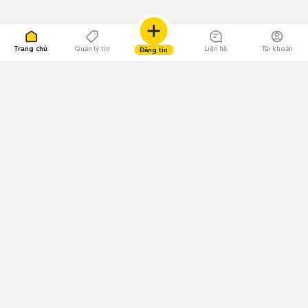
Trang chủ
Quản lý tin
Liên hệ
Tài khoản
Đăng tin
109.000 Bình chọn
Tải ứng dụng Chợ Tốt
Về Chợ Tốt
Quy chế sàn
Chính sách bảo mật
Giải quyết tranh chấp
CÔNG TY TNHH CHỢ TỐT - Người đại diện theo pháp luật:
Nguyễn Trọng Tấn; GPDKKD: 0312120782 do Sở KH & ĐT TP.HCM cấp ngày
11/01/2013;
GPMXH: 185/GP-BTTTT do Bộ Thông tin và Truyền thông
cấp ngày 09/07/2024 - Chịu trách nhiệm