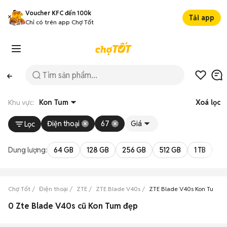
Voucher KFC đến 100k
Tải app
Chỉ có trên app Chợ Tốt
Khu vực:
Kon Tum
Xoá lọc
Điện thoại
67
Giá
Lọc
Dung lượng:
64 GB
128 GB
256 GB
512 GB
1 TB
2 
Chợ Tốt
Điện thoại
ZTE
ZTE Blade V40s
ZTE Blade V40s Kon Tum
0 Zte Blade V40s cũ Kon Tum đẹp