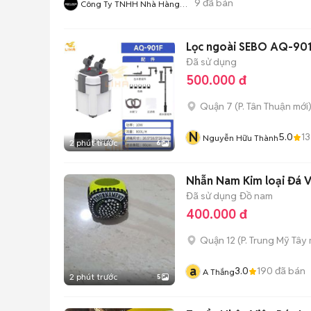
9
đã bán
Công Ty TNHH Nhà Hàng
Hàn Quốc Meat And Meet
Lọc ngoài SEBO AQ-901
Đã sử dụng
500.000 đ
Quận 7
(
P. Tân Thuận
mới
N
5.0
13
Nguyễn Hữu Thành
2 phút trước
6
Nhẫn Nam Kim loại Đá 
Đã sử dụng
Đồ nam
400.000 đ
Quận 12
(
P. Trung Mỹ Tây
a
3.0
190
đã bán
A Thắng
2 phút trước
5