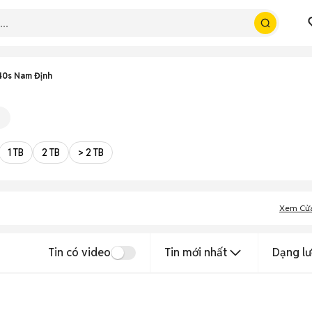
40s Nam Định
1 TB
2 TB
> 2 TB
Xem Cử
Tin có video
Tin mới nhất
Dạng lư