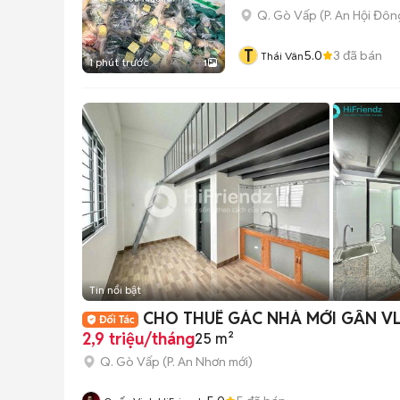
Q. Gò Vấp
(
P. An Hội Đôn
T
5.0
3
đã bán
Thái Vân
1 phút trước
1
Tin nổi bật
CHO THUÊ GÁC NHÀ MỚI GẦN VL
2,9 triệu/tháng
25 m²
Q. Gò Vấp
(
P. An Nhơn
mới)