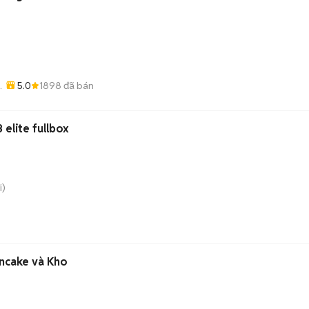
5.0
1898
đã bán
 elite fullbox
i)
ancake và Kho