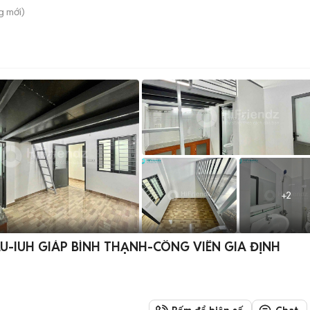
g
mới)
+
2
U-IUH GIÁP BÌNH THẠNH-CÔNG VIÊN GIA ĐỊNH