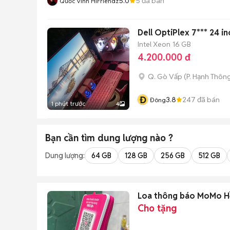
5.0
5
đã bán
Quốc Vinh HiFriendz
Dell OptiPlex 7*** 24 i
Intel Xeon
16 GB
4.200.000 đ
Q. Gò Vấp
(
P. Hạnh Thôn
Đ
3.8
247
đã bán
Đông
1 phút trước
4
Bạn cần tìm
dung lượng
nào ?
Dung lượng:
64 GB
128 GB
256 GB
512 GB
Loa thông báo MoMo H
Cho tặng