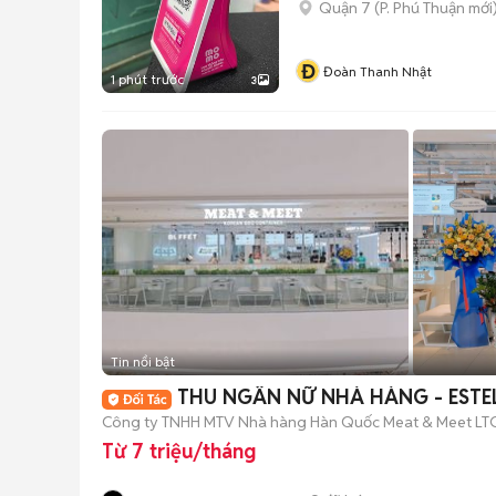
Quận 7
(
P. Phú Thuận
mới
Đ
Đoàn Thanh Nhật
1 phút trước
3
Tin nổi bật
THU NGÂN NỮ NHÀ HÀNG - ESTE
Công ty TNHH MTV Nhà hàng Hàn Quốc Meat & Meet LT
Từ 7 triệu/tháng