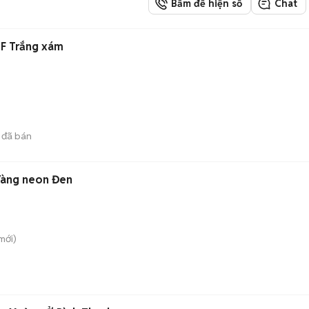
Bấm để hiện số
Chat
F Trắng xám
)
đã bán
Vàng neon Đen
mới)