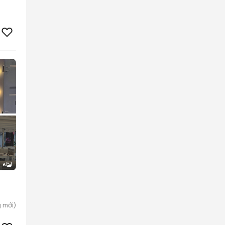
6
g
mới)