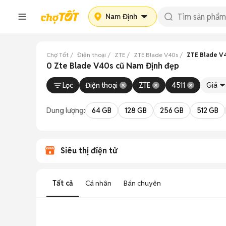
Nam Định
Chợ Tốt
Điện thoại
ZTE
ZTE Blade V40s
ZTE Blade V
0 Zte Blade V40s cũ Nam Định đẹp
Lọc
Điện thoại
ZTE
4511
Giá
Dung lượng:
64 GB
128 GB
256 GB
512 GB
Siêu thị điện tử
Tất cả
Cá nhân
Bán chuyên