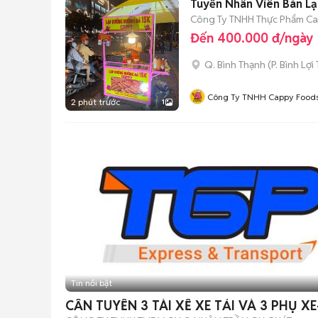
Tuyển Nhân Viên Bán L
Công Ty TNHH Thực Phẩm C
Đến 400.000 đ/ngày
Q. Bình Thạnh
(
P. Bình Lợi
Công Ty TNHH Cappy Food
2 phút trước
1
Tin nổi bật
CẦN TUYỂN 3 TÀI XẾ XE TẢI VÀ 3 PHỤ X