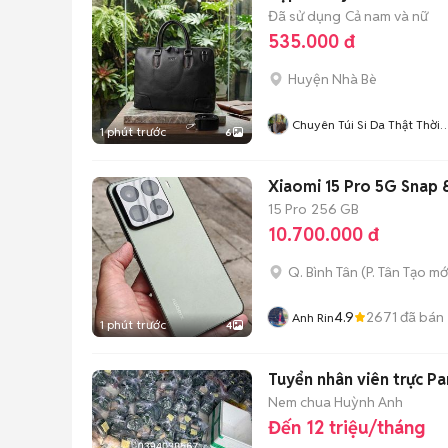
Đã sử dụng
Cả nam và nữ
535.000 đ
Huyện Nhà Bè
Chuyên Túi Si Da Thật Thời
1 phút trước
6
Trang Nam Nữ
Xiaomi 15 Pro 5G Snap 8
15 Pro
256 GB
10.700.000 đ
Q. Bình Tân
(
P. Tân Tạo
mớ
4.9
2671
đã bán
Anh Rin
1 phút trước
4
Tuyển nhân viên trực P
Nem chua Huỳnh Anh
Đến 12 triệu/tháng