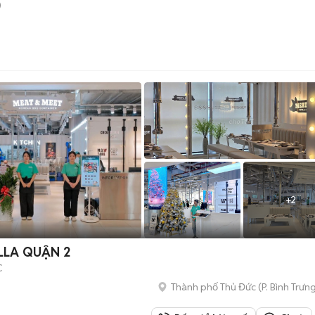
)
+
2
LLA QUẬN 2
C
Thành phố Thủ Đức
(
P. Bình Trưn