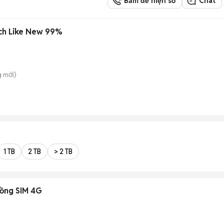
Bấm để hiện số
Chat
nch Like New 99%
g
mới)
1 TB
2 TB
> 2 TB
ồng SIM 4G