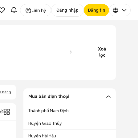
Đăng nhập
Đăng tin
Liên hệ
Xoá
lọc
a hàng
Mua bán điện thoại
Thành phố Nam Định
ới
Huyện Giao Thủy
Huyện Hải Hậu