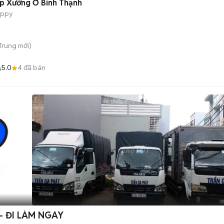
ạp Xưởng Ở Bình Thạnh
appy
 Trung
mới)
5.0
4
đã bán
s
E- ĐI LÀM NGAY