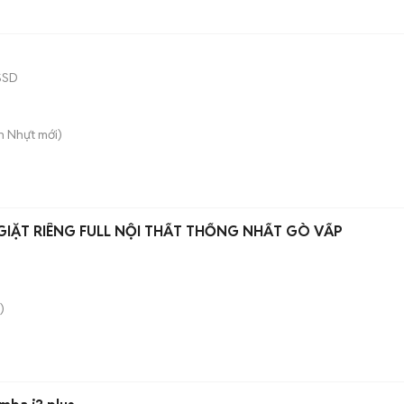
SSD
n Nhựt
mới)
IẶT RIÊNG FULL NỘI THẤT THỐNG NHẤT GÒ VẤP
)