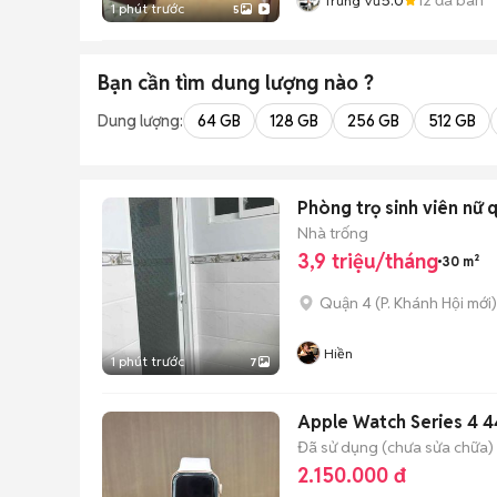
Trung Vũ
1 phút trước
5
Bạn cần tìm
dung lượng
nào ?
Dung lượng:
64 GB
128 GB
256 GB
512 GB
Phòng trọ sinh viên nữ 
Nhà trống
3,9 triệu/tháng
30 m²
Quận 4
(
P. Khánh Hội
mới)
Hiền
1 phút trước
7
Apple Watch Series 4
Đã sử dụng (chưa sửa chữa)
2.150.000 đ