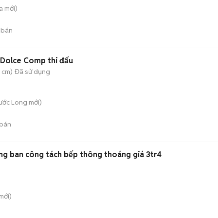
a
mới)
 bán
 Dolce Comp thi đấu
 cm)
Đã sử dụng
hước Long
mới)
bán
ng ban công tách bếp thông thoáng giá 3tr4
mới)