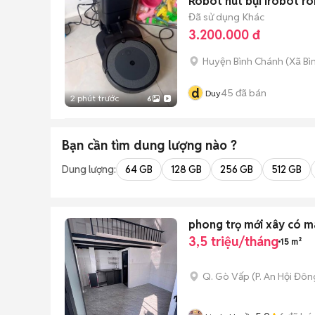
Robot hút bụi Irobot ro
Đã sử dụng
Khác
3.200.000 đ
Huyện Bình Chánh
(
Xã Bì
d
45
đã bán
Duy
2 phút trước
6
Bạn cần tìm
dung lượng
nào ?
Dung lượng:
64 GB
128 GB
256 GB
512 GB
phong trọ mới xây có m
3,5 triệu/tháng
15 m²
Q. Gò Vấp
(
P. An Hội Đôn