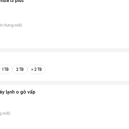
mba i3 plus
nh Hưng
mới)
1 TB
2 TB
> 2 TB
áy lạnh o gò vấp
g
mới)