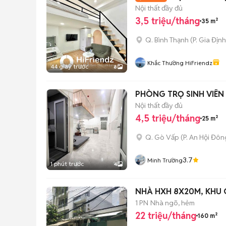
Nội thất đầy đủ
3,5 triệu/tháng
35 m²
Q. Bình Thạnh
(
P. Gia Định
Khắc Thường HiFriendz
44 giây trước
8
PHÒNG TRỌ SINH VIÊN
Nội thất đầy đủ
4,5 triệu/tháng
25 m²
Q. Gò Vấp
(
P. An Hội Đôn
3.7
Minh Trường
1 phút trước
4
NHÀ HXH 8X20M, KHU 
1 PN
Nhà ngõ, hẻm
22 triệu/tháng
160 m²