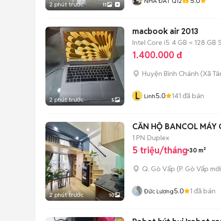
5.0
NHÀ ĐẤT Q12
2 phút trước
11
macbook air 2013
Intel Core i5
4 GB
< 128 GB
1.400.000 đ
Huyện Bình Chánh
(
Xã Tâ
L
5.0
141
đã bán
Linh
2 phút trước
5
CĂN HỘ BANCOL MÁY G
1 PN
Duplex
5 triệu/tháng
30 m²
Q. Gò Vấp
(
P. Gò Vấp
mới
5.0
1
đã bán
Đức Lương
2 phút trước
10