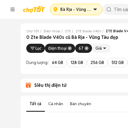
Bà Rịa - Vũng Tàu
Chợ Tốt
Điện thoại
ZTE
ZTE Blade V40s
ZTE Blade V4
0 Zte Blade V40s cũ Bà Rịa - Vũng Tàu đẹp
Lọc
Điện thoại
67
Giá
Dung lượng:
64 GB
128 GB
256 GB
512 GB
Siêu thị điện tử
Tất cả
Cá nhân
Bán chuyên