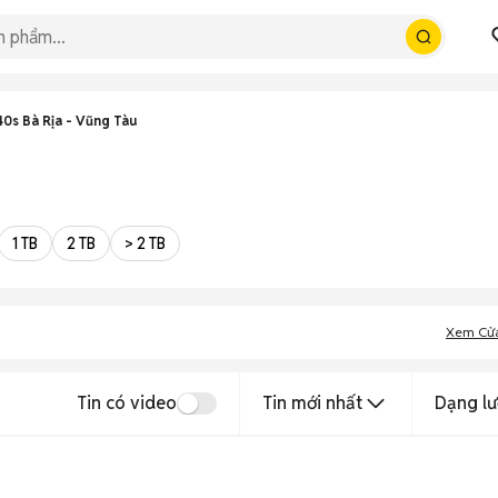
0s Bà Rịa - Vũng Tàu
1 TB
2 TB
> 2 TB
Xem Cử
Tin có video
Tin mới nhất
Dạng lư