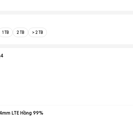
1 TB
2 TB
> 2 TB
q4
 44mm LTE Hồng 99%