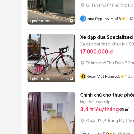
Q. Tân Phú
(
P. Phú Thọ Hò
4.9
2
đã
Nhà Đẹp Tân Phú
1 phút trước
3
Xe đạp đua Specialized
Xe đạp thể thao
Khác
M ( 50
17.000.000 đ
Thành phố Thủ Đức
(
P. P
Đ
5.0
4
đã 
Đoàn Việt Hưng
1 phút trước
19
Chính chủ cho thuê phò
Nội thất cao cấp
3,4 triệu/tháng
35 m²
Quận 12
(
P. Trung Mỹ Tây
5.0
12
đã bán