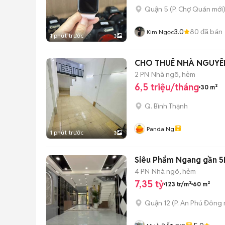
Quận 5
(
P. Chợ Quán
mới
3.0
80
đã bán
Kim Ngọc
1 phút trước
3
CHO THUÊ NHÀ NGUYÊN
2 PN
Nhà ngõ, hẻm
6,5 triệu/tháng
30 m²
Q. Bình Thạnh
Panda Ng
1 phút trước
3
Siêu Phẩm Ngang gần 5M
4 PN
Nhà ngõ, hẻm
7,35 tỷ
123 tr/m²
60 m²
Quận 12
(
P. An Phú Đông