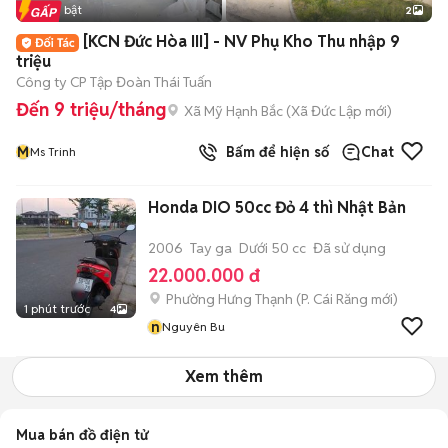
Tin nổi bật
2
[KCN Đức Hòa III] - NV Phụ Kho Thu nhập 9
triệu
Công ty CP Tập Đoàn Thái Tuấn
Đến 9 triệu/tháng
Xã Mỹ Hạnh Bắc
(
Xã Đức Lập
mới)
M
Bấm để hiện số
Chat
Ms Trinh
Honda DIO 50cc Đỏ 4 thì Nhật Bản
2006
Tay ga
Dưới 50 cc
Đã sử dụng
22.000.000 đ
Phường Hưng Thạnh
(
P. Cái Răng
mới)
1 phút trước
4
n
Nguyên Bu
Xem thêm
Mua bán đồ điện tử