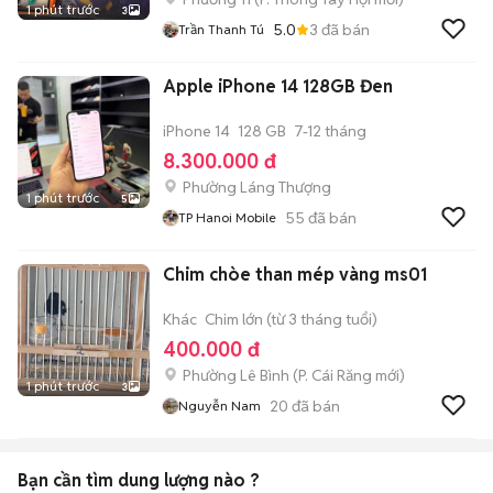
1 phút trước
3
5.0
3
đã bán
Trần Thanh Tú
Apple iPhone 14 128GB Đen
iPhone 14
128 GB
7-12 tháng
8.300.000 đ
Phường Láng Thượng
1 phút trước
5
55
đã bán
TP Hanoi Mobile
Chim chòe than mép vàng ms01
Khác
Chim lớn (từ 3 tháng tuổi)
400.000 đ
Phường Lê Bình
(
P. Cái Răng
mới)
1 phút trước
3
20
đã bán
Nguyễn Nam
Bạn cần tìm
dung lượng
nào ?