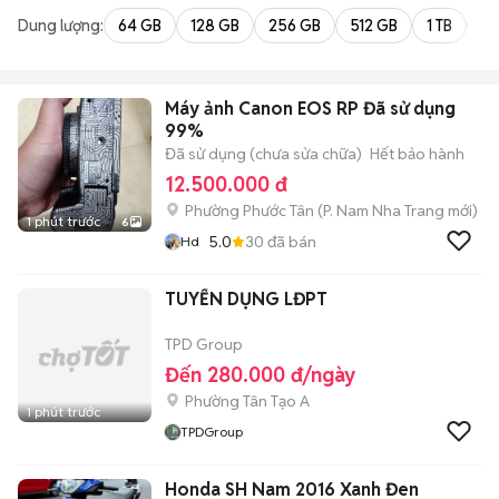
Dung lượng:
64 GB
128 GB
256 GB
512 GB
1 TB
2 
Máy ảnh Canon EOS RP Đã sử dụng
99%
Đã sử dụng (chưa sửa chữa)
Hết bảo hành
12.500.000 đ
Phường Phước Tân
(
P. Nam Nha Trang
mới)
1 phút trước
6
5.0
30
đã bán
Hd
TUYỂN DỤNG LĐPT
TPD Group
Đến 280.000 đ/ngày
Phường Tân Tạo A
1 phút trước
TPDGroup
Honda SH Nam 2016 Xanh Đen