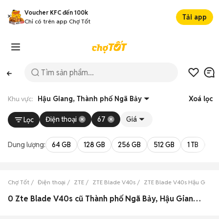
Voucher KFC đến 100k
Tải app
Chỉ có trên app Chợ Tốt
Khu vực:
Hậu Giang, Thành phố Ngã Bảy
Xoá lọc
Điện thoại
67
Giá
Lọc
Dung lượng:
64 GB
128 GB
256 GB
512 GB
1 TB
2 
Chợ Tốt
Điện thoại
ZTE
ZTE Blade V40s
ZTE Blade V40s Hậu Giang
0 Zte Blade V40s cũ Thành phố Ngã Bảy, Hậu Giang đẹp