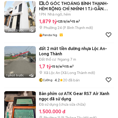
💥LÔ GÓC THOÁNG BÌNH THẠNH-
HẺM RỘNG CHỈ NHỈNH 1 T.ỉ-GẦN
RẠCH XUYÊN TÂM-
1 PN
Nhà ngõ, hẻm
1,879 tỷ
125 tr/m²
15 m²
Phường 24
(
P. Bình Thạnh
mới)
1 phút trước
3
Panda Ng
đất 2 măt tiền đường nhựa Lộc An-
Long Thành
Đất thổ cư
Ngang 7 m
1,7 tỷ
15 tr/m²
115 m²
Xã Lộc An
(
Xã Long Thành
mới)
1 phút trước
4
C
4.2
20
đã bán
Cường
Bàn phím cơ ATK Gear RS7 Air Xanh
ngọc đã sử dụng
Đã sử dụng (chưa sửa chữa)
1.500.000 đ
Phường 11
(
P. Thông Tây Hội
mới)