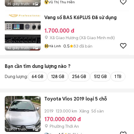
V
Vũ Thị Thu Hiền
35 giây trước
8
Vang số BAS K6PLUS Đã sử dụng
1.700.000 đ
Xã Giao Hương
(
Xã Giao Minh
mới)
H
0.5
83
đã bán
Hà Linh
42 giây trước
2
Bạn cần tìm
dung lượng
nào ?
Dung lượng:
64 GB
128 GB
256 GB
512 GB
1 TB
2 
Toyota Vios 2019 loại 5 chỗ
2019
123.000 km
Xăng
Số sàn
170.000.000 đ
Phường Thới An
1 phút trước
8