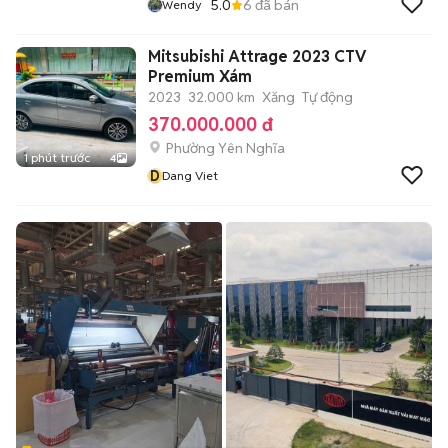
5.0
6
đã bán
Wendy
Mitsubishi Attrage 2023 CTV
Premium Xám
2023
32.000 km
Xăng
Tự động
370.000.000 đ
Phường Yên Nghĩa
1 phút trước
4
D
Dang Viet