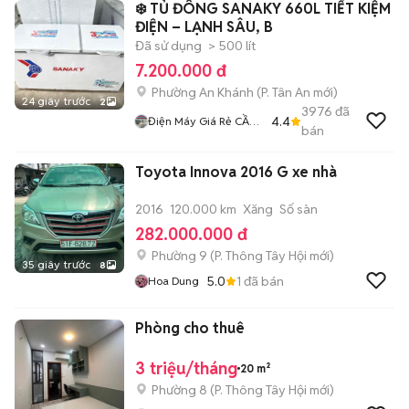
❄️ TỦ ĐÔNG SANAKY 660L TIẾT KIỆM
ĐIỆN – LẠNH SÂU, B
Đã sử dụng
> 500 lít
7.200.000 đ
Phường An Khánh
(
P. Tân An
mới)
24 giây trước
2
3976
đã
4.4
Điện Máy Giá Rẻ CẦN
bán
THƠ
Toyota Innova 2016 G xe nhà
2016
120.000 km
Xăng
Số sàn
282.000.000 đ
Phường 9
(
P. Thông Tây Hội
mới)
35 giây trước
8
5.0
1
đã bán
Hoa Dung
Phòng cho thuê
3 triệu/tháng
20 m²
Phường 8
(
P. Thông Tây Hội
mới)