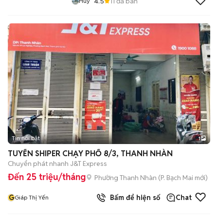
4.5
11
đã bán
Huy
Tin nổi bật
1
TUYỂN SHIPER CHẠY PHỐ 8/3, THANH NHÀN
Chuyển phát nhanh J&T Express
Đến 25 triệu/tháng
Phường Thanh Nhàn
(
P. Bạch Mai
mới)
G
Bấm để hiện số
Chat
Giáp Thị Yến