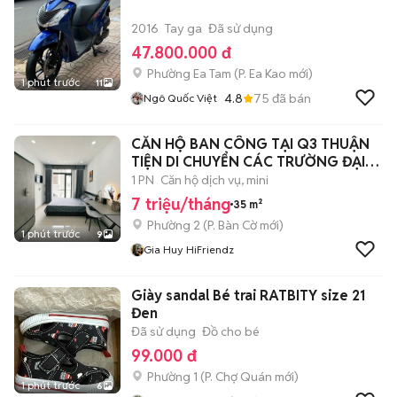
2016
Tay ga
Đã sử dụng
47.800.000 đ
Phường Ea Tam
(
P. Ea Kao
mới)
1 phút trước
11
4.8
75
đã bán
Ngô Quốc Việt
CĂN HỘ BAN CÔNG TẠI Q3 THUẬN
TIỆN DI CHUYỂN CÁC TRƯỜNG ĐẠI
HỌC
1 PN
Căn hộ dịch vụ, mini
7 triệu/tháng
35 m²
Phường 2
(
P. Bàn Cờ
mới)
1 phút trước
9
Gia Huy HiFriendz
Giày sandal Bé trai RATBITY size 21
Đen
Đã sử dụng
Đồ cho bé
99.000 đ
Phường 1
(
P. Chợ Quán
mới)
1 phút trước
6