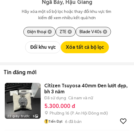
Ngã Bảy, Hậu Giang
Hãy xóa một số bộ lọc hoặc thay đổi khu vực tìm 
kiếm để xem nhiều kết quả hơn
Điện thoại
ZTE
Blade V40s
Đổi khu vực
Xóa tất cả bộ lọc
Tin đăng mới
Citizen Tsuyosa 40mm Đen lướt đẹp,
bh 3 năm
Đã sử dụng
Cả nam và nữ
5.300.000 đ
Phường 16
(
P. An Hội Đông
mới)
22 giây trước
5
T
6
đã bán
Tiến Đạt