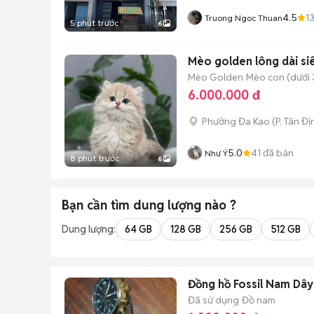
4.5
1
Truong Ngoc Thuan
5 phút trước
6
Mèo golden lông dài si
Mèo Golden
Mèo con (dưới 
6.000.000 đ
Phường Đa Kao
(
P. Tân Đị
5.0
41
đã bán
Như Ý
8 phút trước
6
Bạn cần tìm
dung lượng
nào ?
Dung lượng:
64 GB
128 GB
256 GB
512 GB
Đồng hồ Fossil Nam Dây
Đã sử dụng
Đồ nam