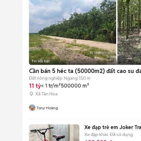
Tin nổi bật
Cần bán 5 héc ta (50000m2) đất cao su đa
Đất nông nghiệp
Ngang 150 m
11 tỷ
< 1 tr/m²
500000 m²
Xã Tân Hòa
Tony Hoàng
Xe đạp trẻ em Joker Tr
Xe đạp khác
Đã sử dụng