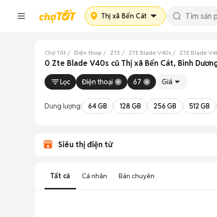
Thị xã Bến Cát
Chợ Tốt
Điện thoại
ZTE
ZTE Blade V40s
ZTE Blade V4
0 Zte Blade V40s cũ Thị xã Bến Cát, Bình Dươn
Lọc
Điện thoại
67
Giá
Dung lượng:
64 GB
128 GB
256 GB
512 GB
Siêu thị điện tử
Tất cả
Cá nhân
Bán chuyên