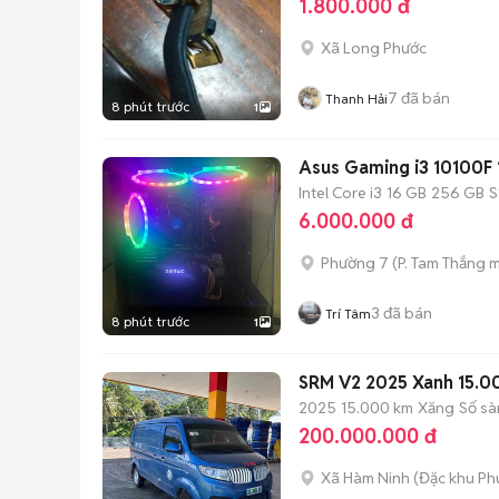
1.800.000 đ
Xã Long Phước
7
đã bán
Thanh Hải
8 phút trước
1
Asus Gaming i3 10100
Intel Core i3
16 GB
256 GB
S
6.000.000 đ
Phường 7
(
P. Tam Thắng
m
3
đã bán
Trí Tâm
8 phút trước
1
SRM V2 2025 Xanh 15.
2025
15.000 km
Xăng
Số sà
200.000.000 đ
Xã Hàm Ninh
(
Đặc khu Ph