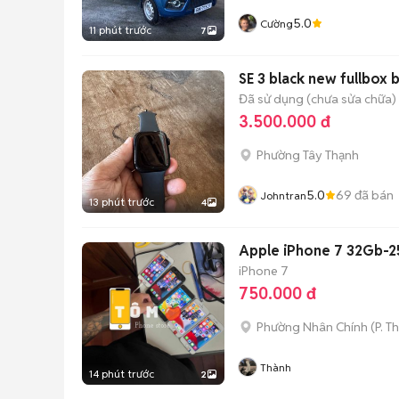
5.0
Cường
11 phút trước
7
SE 3 black new fullbox 
Đã sử dụng (chưa sửa chữa)
3.500.000 đ
Phường Tây Thạnh
5.0
69
đã bán
Johntran
13 phút trước
4
Apple iPhone 7 32Gb-
iPhone 7
750.000 đ
Phường Nhân Chính
(
P. T
Thành
14 phút trước
2