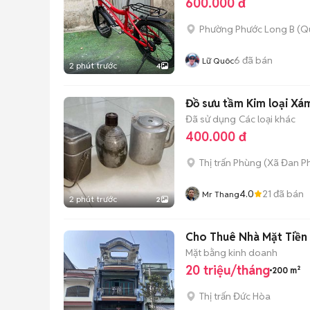
600.000 đ
Phường Phước Long B (Q
6
đã bán
Lữ Quôc
2 phút trước
4
Đồ sưu tầm Kim loại Xá
Đã sử dụng
Các loại khác
400.000 đ
Thị trấn Phùng
(
Xã Đan P
4.0
21
đã bán
Mr Thang
2 phút trước
2
Cho Thuê Nhà Mặ
Mặt bằng kinh doanh
20 triệu/tháng
200 m²
Thị trấn Đức Hòa