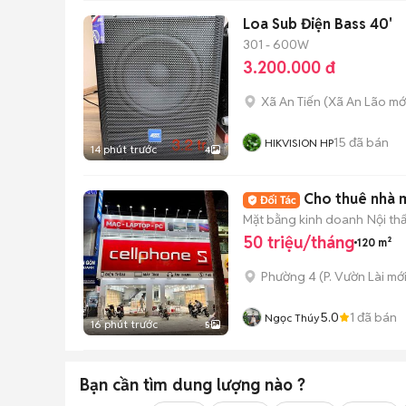
Loa Sub Điện Bass 40'
301 - 600W
3.200.000 đ
Xã An Tiến
(
Xã An Lão
mớ
15
đã bán
HIKVISION HP
14 phút trước
4
Cho thuê nhà m
Mặt bằng kinh doanh
Nội th
50 triệu/tháng
120 m²
Phường 4
(
P. Vườn Lài
mới
5.0
1
đã bán
Ngọc Thúy
16 phút trước
5
Bạn cần tìm
dung lượng
nào ?