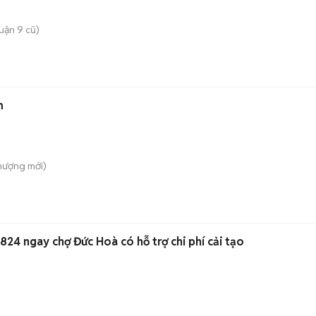
uận 9 cũ)
m
hượng
mới)
t Tiền 824 ngay chợ Đức Hoà có hỗ trợ chi phí cải tạo