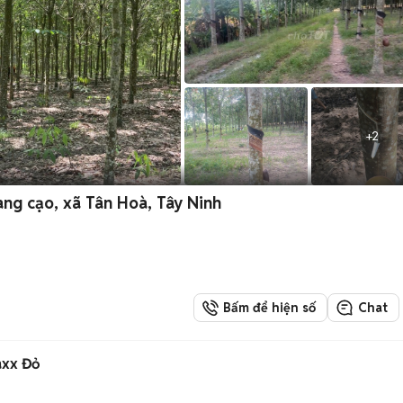
+
2
ng cạo, xã Tân Hoà, Tây Ninh
Bấm để hiện số
Chat
axx Đỏ