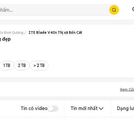
0s Bình Dương
ZTE Blade V40s Thị xã Bến Cát
g đẹp
1 TB
2 TB
> 2 TB
Xem Cử
Tin có video
Tin mới nhất
Dạng lư