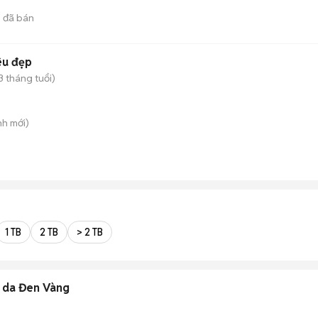
3
đã bán
êu đẹp
3 tháng tuổi)
nh
mới)
1 TB
2 TB
> 2 TB
 da Đen Vàng