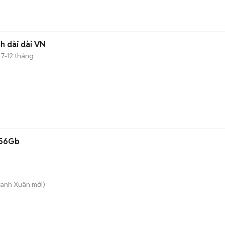
bh dài dài VN
7-12 tháng
256Gb
hanh Xuân
mới)