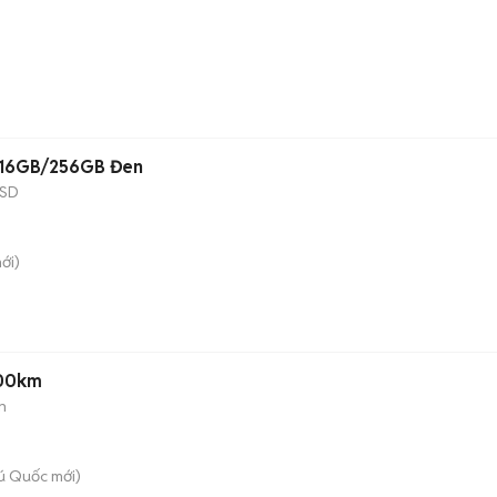
F 16GB/256GB Đen
SD
ới)
000km
n
ú Quốc
mới)