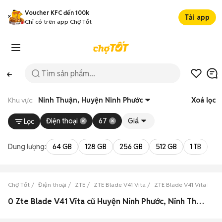
Voucher KFC đến 100k
Tải app
Chỉ có trên app Chợ Tốt
Khu vực:
Ninh Thuận, Huyện Ninh Phước
Xoá lọc
Điện thoại
67
Giá
Lọc
Dung lượng:
64 GB
128 GB
256 GB
512 GB
1 TB
2 
Chợ Tốt
Điện thoại
ZTE
ZTE Blade V41 Vita
ZTE Blade V41 Vita Ninh
0 Zte Blade V41 Vita cũ Huyện Ninh Phước, Ninh Thuận đẹp