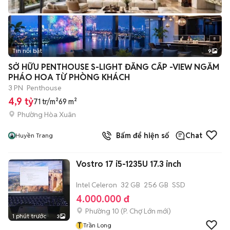
Tin nổi bật
9
+
2
SỞ HỮU PENTHOUSE S-LIGHT ĐẲNG CẤP -VIEW NGẮM
PHÁO HOA TỪ PHÒNG KHÁCH
3 PN
Penthouse
4,9 tỷ
71 tr/m²
69 m²
Phường Hòa Xuân
Bấm để hiện số
Chat
Huyền Trang
Vostro 17 i5-1235U 17.3 inch
Intel Celeron
32 GB
256 GB
SSD
4.000.000 đ
Phường 10
(
P. Chợ Lớn
mới)
1 phút trước
3
T
Trần Long