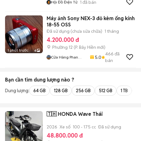
1
đã bán
Hội Đồ Điện Tử
Máy ảnh Sony NEX-3 đỏ kèm ống kính
18-55 OSS
Đã sử dụng (chưa sửa chữa)
1 tháng
4.200.000 đ
Phường 12
(
P. Bảy Hiền
mới)
1 phút trước
6
466
đã
5.0
Cửa Hàng Phan
bán
Nguyen
Bạn cần tìm
dung lượng
nào ?
Dung lượng:
64 GB
128 GB
256 GB
512 GB
1 TB
2 
🇹🇭 HONDA Wave Thái
2026
Xe số
100 - 175 cc
Đã sử dụng
48.800.000 đ