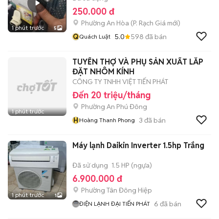
250.000 đ
Phường An Hòa
(
P. Rạch Giá
mới)
1 phút trước
5
Q
5.0
598
đã bán
Quách Luật
TUYỂN THỢ VÀ PHỤ SẢN XUẤT LẮP
ĐẶT NHÔM KÍNH
CÔNG TY TNHH VIỆT TIẾN PHÁT
Đến 20 triệu/tháng
Phường An Phú Đông
1 phút trước
H
3
đã bán
Hoàng Thanh Phong
Máy lạnh Daikin Inverter 1.5hp Trắng
Đã sử dụng
1.5 HP (ngựa)
6.900.000 đ
Phường Tân Đông Hiệp
1 phút trước
1
6
đã bán
ĐIỆN LẠNH ĐẠI TIẾN PHÁT