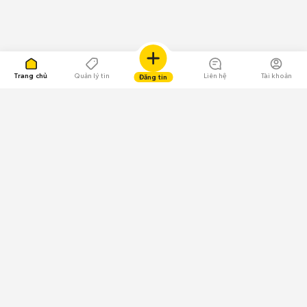
Trang chủ
Quản lý tin
Liên hệ
Tài khoản
Đăng tin
109.000 Bình chọn
Tải ứng dụng Chợ Tốt
Về Chợ Tốt
Quy chế sàn
Chính sách bảo mật
Giải quyết tranh chấp
CÔNG TY TNHH CHỢ TỐT - Người đại diện theo pháp luật:
Nguyễn Trọng Tấn; GPDKKD: 0312120782 do Sở KH & ĐT TP.HCM cấp ngày
11/01/2013;