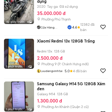
dụng
2020
Tay ga
Đã sử dụng
35.000.000 đ
Phường Phú Thạnh
42 giây trước
6
12382
đã
4.6
Cửa Hàng
bán
Tuanduy
Xiaomi Redmi 13x 128GB Trắng
Redmi 13x
128 GB
2.500.000 đ
Phường 9
(
P. Chánh Hưng
mới)
1 phút trước
3
L
5.0
4
đã bán
Luudangvinhtai
Samsung Galaxy M14 5G 128GB Xám
đen
Galaxy M14
128 GB
1.300.000 đ
Phường An Khánh (Quận 2 cũ)
1 phút trước
5