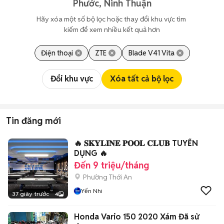
Phước, Ninh Thuận
Hãy xóa một số bộ lọc hoặc thay đổi khu vực tìm 
kiếm để xem nhiều kết quả hơn
Điện thoại
ZTE
Blade V41 Vita
Đổi khu vực
Xóa tất cả bộ lọc
Tin đăng mới
🔥 𝐒𝐊𝐘𝐋𝐈𝐍𝐄 𝐏𝐎𝐎𝐋 𝐂𝐋𝐔𝐁 TUYỂN
DỤNG 🔥
Đến 9 triệu/tháng
Phường Thới An
Yến Nhi
37 giây trước
4
Honda Vario 150 2020 Xám Đã sử