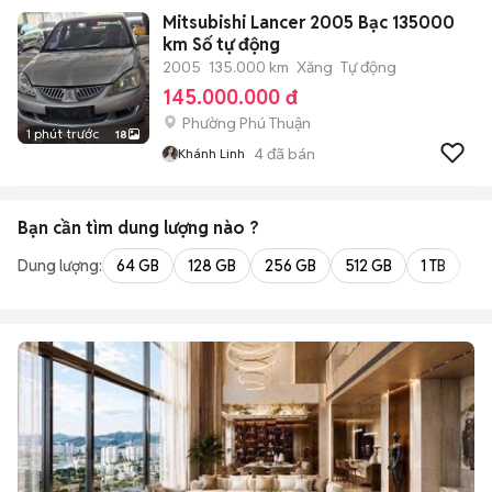
Mitsubishi Lancer 2005 Bạc 135000
km Số tự động
2005
135.000 km
Xăng
Tự động
145.000.000 đ
Phường Phú Thuận
1 phút trước
18
4
đã bán
Khánh Linh
Bạn cần tìm
dung lượng
nào ?
Dung lượng:
64 GB
128 GB
256 GB
512 GB
1 TB
2 