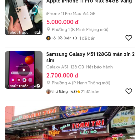
Apple iPhone 11 Pro Max 64GB Vàng
iPhone 11 Pro Max
64 GB
5.000.000 đ
Phường 1
(
P. Minh Phụng
mới)
1 phút trước
5
1
đã bán
Hội Đồ Điện Tử
Samsung Galaxy M51 128GB màn zin 2
sim
Galaxy A51
128 GB
Hết bảo hành
2.700.000 đ
Phường 4
(
P. Hạnh Thông
mới)
1 phút trước
6
5.0
21
đã bán
Như Băng