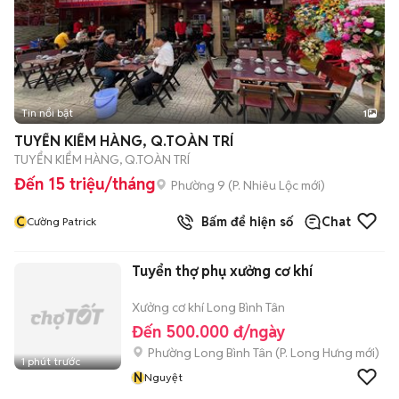
Tin nổi bật
1
TUYỂN KIỂM HÀNG, Q.TOÀN TRÍ
TUYỂN KIỂM HÀNG, Q.TOÀN TRÍ
Đến 15 triệu/tháng
Phường 9
(
P. Nhiêu Lộc
mới)
C
Bấm để hiện số
Chat
Cường Patrick
Tuyển thợ phụ xưởng cơ khí
Xưởng cơ khí Long Bình Tân
Đến 500.000 đ/ngày
Phường Long Bình Tân
(
P. Long Hưng
mới)
1 phút trước
N
Nguyệt