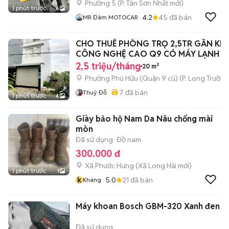
Phường 5
(
P. Tân Sơn Nhất
mới)
1 phút trước
6
4.2
45
đã bán
MR Đàm MOTOCAR
CHO THUÊ PHÒNG TRỌ 2,5TR GẦN KH
CÔNG NGHỆ CAO Q9 CÓ MÁY LẠNH
2,5 triệu/tháng
20 m²
Phường Phú Hữu (Quận 9 cũ)
(
P. Long Trường
7
đã bán
Thuỷ Đỗ
1 phút trước
6
Giày bảo hộ Nam Da Nâu chống mài
mòn
Đã sử dụng
Đồ nam
300.000 đ
Xã Phước Hưng
(
Xã Long Hải
mới)
1 phút trước
1
k
5.0
21
đã bán
Khang
Máy khoan Bosch GBM-320 Xanh đen
Đã sử dụng