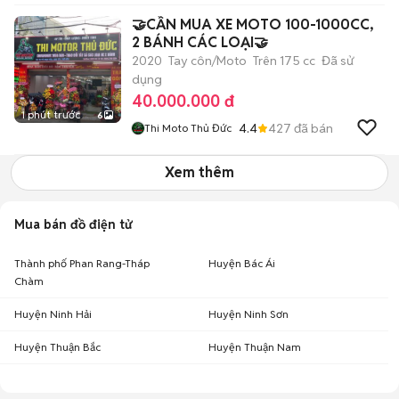
🤝CẦN MUA XE MOTO 100-1000CC,
2 BÁNH CÁC LOẠI🤝
2020
Tay côn/Moto
Trên 175 cc
Đã sử
dụng
40.000.000 đ
1 phút trước
6
4.4
427
đã bán
Thi Moto Thủ Đức
Xem thêm
Mua bán đồ điện tử
Thành phố Phan Rang-Tháp
Huyện Bác Ái
Chàm
Huyện Ninh Hải
Huyện Ninh Sơn
Huyện Thuận Bắc
Huyện Thuận Nam