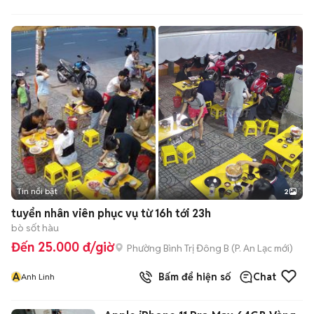
Tin nổi bật
2
tuyển nhân viên phục vụ từ 16h tới 23h
bò sốt hàu
Đến 25.000 đ/giờ
Phường Bình Trị Đông B
(
P. An Lạc
mới)
A
Bấm để hiện số
Chat
Anh Linh