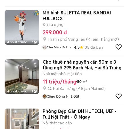
Mô hình SULETTA REAL BANDAI
FULLBOX
Đã sử dụng
299.000 đ
Thành phố Vũng Tàu
(
P. Tam Thắng
mới)
4 phút trước
1
4.5
135
đã bán
Chú Mèo Đi Hia
Cho thuê nhà nguyên căn 50m x 3
tầng ngõ 295 Bạch Mai, Hai Bà Trưng
Nhà mặt phố, mặt tiền
11 triệu/tháng
50 m²
Q. Hai Bà Trưng
(
P. Bạch Mai
mới)
4 phút trước
5
Cộng Đồng Nhà Đất
Phòng Đẹp Gần ĐH HUTECH, UEF -
Full Nội Thất - Ở Ngay
Nội thất cao cấp