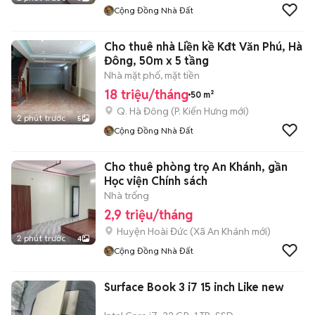
Cộng Đồng Nhà Đất
Cho thuê nhà Liền kề Kđt Văn Phú, Hà
Đông, 50m x 5 tầng
Nhà mặt phố, mặt tiền
18 triệu/tháng
50 m²
Q. Hà Đông
(
P. Kiến Hưng
mới)
2 phút trước
5
Cộng Đồng Nhà Đất
Cho thuê phòng trọ An Khánh, gần
Học viện Chính sách
Nhà trống
2,9 triệu/tháng
Huyện Hoài Đức
(
Xã An Khánh
mới)
2 phút trước
4
Cộng Đồng Nhà Đất
Surface Book 3 i7 15 inch Like new