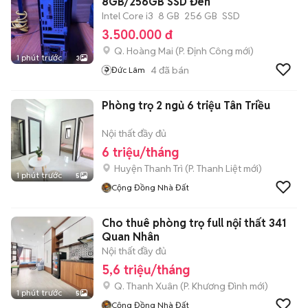
8GB/256GB SSD Đen
Intel Core i3
8 GB
256 GB
SSD
3.500.000 đ
Q. Hoàng Mai
(
P. Định Công
mới)
1 phút trước
3
4
đã bán
Đức Lâm
Phòng trọ 2 ngủ 6 triệu Tân Triều
Nội thất đầy đủ
6 triệu/tháng
Huyện Thanh Trì
(
P. Thanh Liệt
mới)
1 phút trước
5
Cộng Đồng Nhà Đất
Cho thuê phòng trọ full nội thất 341
Quan Nhân
Nội thất đầy đủ
5,6 triệu/tháng
Q. Thanh Xuân
(
P. Khương Đình
mới)
1 phút trước
5
Cộng Đồng Nhà Đất