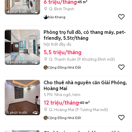
6 triệu/tháng
45 m²
Q. Bình Thạnh
4 phút trước
10
Bảo Khang
Phòng trọ full đồ, có thang máy, pet-
friendly, 5.5tr/tháng
Nội thất đầy đủ
5,5 triệu/tháng
Q. Thanh Xuân
(
P. Khương Đình
mới)
5 phút trước
5
Cộng Đồng Nhà Đất
Cho thuê nhà nguyên căn Giải Phóng,
Hoàng Mai
5 PN
Nhà ngõ, hẻm
12 triệu/tháng
40 m²
Q. Hoàng Mai
(
P. Tương Mai
mới)
5 phút trước
4
Cộng Đồng Nhà Đất