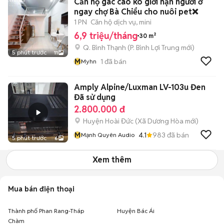
Căn hộ gác cao ko giơi hạn người ở
ngay chợ Bà Chiểu cho nuôi pet❌
1 PN
Căn hộ dịch vụ, mini
6,9 triệu/tháng
30 m²
Q. Bình Thạnh
(
P. Bình Lợi Trung
mới)
5 phút trước
11
M
1
đã bán
Myhn
Amply Alpine/Luxman LV-103u Đen
Đã sử dụng
2.800.000 đ
Huyện Hoài Đức
(
Xã Dương Hòa
mới)
M
4.1
983
đã bán
Mạnh Quyên Audio
5 phút trước
6
Xem thêm
Mua bán điện thoại
Thành phố Phan Rang-Tháp
Huyện Bác Ái
Chàm