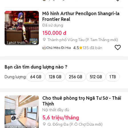
Mô hình Arthur Pencilgon Shangri-la
Frontier Real
Đã sử dụng
150.000 đ
Thành phố Vũng Tàu
(
P. Tam Thắng
mới)
1 phút trước
1
4.5
135
đã bán
Chú Mèo Đi Hia
Bạn cần tìm
dung lượng
nào ?
Dung lượng:
64 GB
128 GB
256 GB
512 GB
1 TB
2 
Cho thuê phòng trọ Ngã Tư Sở - Thái
Thịnh
Nội thất đầy đủ
5,6 triệu/tháng
Q. Đống Đa
(
P. Ô Chợ Dừa
mới)
2 phút trước
5