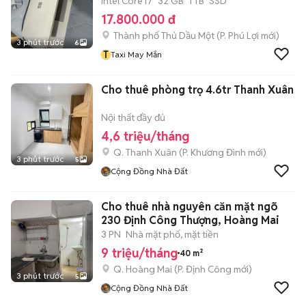
Intel Core i7
32 GB
1 TB
SSD
17.800.000 đ
Thành phố Thủ Dầu Một
(
P. Phú Lợi
mới)
3 phút trước
6
T
Taxi May Mắn
Cho thuê phòng trọ 4.6tr Thanh Xuân
Nội thất đầy đủ
4,6 triệu/tháng
Q. Thanh Xuân
(
P. Khương Đình
mới)
3 phút trước
5
Cộng Đồng Nhà Đất
Cho thuê nhà nguyên căn mặt ngõ
230 Định Công Thượng, Hoàng Mai
3 PN
Nhà mặt phố, mặt tiền
9 triệu/tháng
40 m²
Q. Hoàng Mai
(
P. Định Công
mới)
3 phút trước
5
Cộng Đồng Nhà Đất