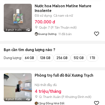
Nước hoa Maison Matine Nature
Insolente
Đã sử dụng
Cả nam và nữ
700.000 đ
Quận 7
(
P. Tân Thuận
mới)
3 phút trước
3
11
đã bán
Quang Dương
Bạn cần tìm
dung lượng
nào ?
Dung lượng:
64 GB
128 GB
256 GB
512 GB
1 TB
2 
Phòng trọ full đồ Bùi Xương Trạch
Nội thất đầy đủ
4 triệu/tháng
Q. Thanh Xuân
(
P. Khương Đình
mới)
4 phút trước
4
Cộng Đồng Nhà Đất