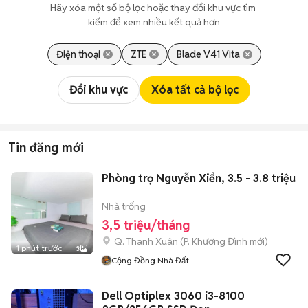
Hãy xóa một số bộ lọc hoặc thay đổi khu vực tìm 
kiếm để xem nhiều kết quả hơn
Điện thoại
ZTE
Blade V41 Vita
Đổi khu vực
Xóa tất cả bộ lọc
Tin đăng mới
Phòng trọ Nguyễn Xiển, 3.5 - 3.8 triệu
Nhà trống
3,5 triệu/tháng
Q. Thanh Xuân
(
P. Khương Đình
mới)
1 phút trước
3
Cộng Đồng Nhà Đất
Dell Optiplex 3060 i3-8100