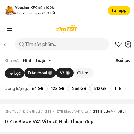
Voucher KFC đến 100k
Tải app
Chỉ có trên app Chợ Tốt
Khu vực:
Ninh Thuận
Xoá lọc
Điện thoại
67
Giá
Lọc
Dung lượng:
64 GB
128 GB
256 GB
512 GB
1 TB
2 
Chợ Tốt
Điện thoại
ZTE
ZTE Blade V41 Vita
ZTE Blade V41 Vita Ninh
0 Zte Blade V41 Vita cũ Ninh Thuận đẹp