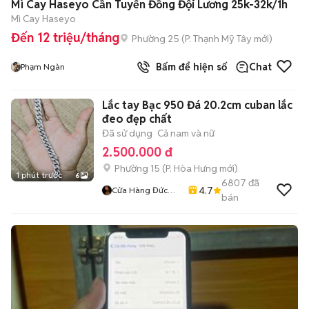
Mì Cay Haseyo Cần Tuyển Đồng Đội Lương 25k-32k/1h
Mì Cay Haseyo
Đến 12 triệu/tháng
Phường 25
(
P. Thạnh Mỹ Tây
mới)
Bấm để hiện số
Chat
Phạm Ngàn
Lắc tay Bạc 950 Đá 20.2cm cuban lắc
đeo đẹp chất
Đã sử dụng
Cả nam và nữ
2.500.000 đ
Phường 15
(
P. Hòa Hưng
mới)
1 phút trước
6
6807
đã
4.7
Cửa Hàng Đức
bán
Tuấn