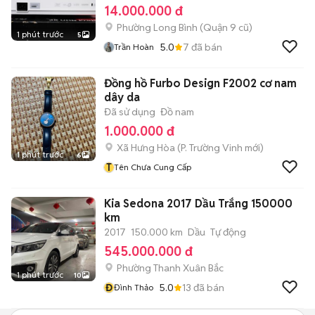
14.000.000 đ
Phường Long Bình (Quận 9 cũ)
1 phút trước
5
5.0
7
đã bán
Trần Hoàn
Đồng hồ Furbo Design F2002 cơ nam
dây da
Đã sử dụng
Đồ nam
1.000.000 đ
Xã Hưng Hòa
(
P. Trường Vinh
mới)
1 phút trước
6
T
Tên Chưa Cung Cấp
Kia Sedona 2017 Dầu Trắng 150000
km
2017
150.000 km
Dầu
Tự động
545.000.000 đ
Phường Thanh Xuân Bắc
1 phút trước
10
Đ
5.0
13
đã bán
Đình Thảo