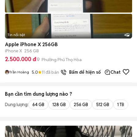
Tin nổi bật
4
Apple iPhone X 256GB
iPhone X
256 GB
2.500.000 đ
Phường Phú Thọ Hòa
5.0
11
đã bán
Bấm để hiện số
Chat
Trần Hoàng
Bạn cần tìm
dung lượng
nào ?
Dung lượng:
64 GB
128 GB
256 GB
512 GB
1 TB
2 