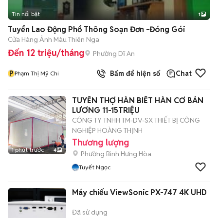
Tin nổi bật
1
Tuyển Lao Động Phổ Thông Soạn Đơn -Đóng Gói
Cửa Hàng Ảnh Màu Thiên Nga
Đến 12 triệu/tháng
Phường Dĩ An
P
Bấm để hiện số
Chat
Phạm Thị Mỹ Chi
TUYỂN THỢ HÀN BIẾT HÀN CƠ BẢN
LƯƠNG 11-15TRIỆU
CÔNG TY TNHH TM-DV-SX THIẾT BỊ CÔNG
NGHIỆP HOÀNG THỊNH
Thương lượng
1 phút trước
4
Phường Bình Hưng Hòa
Tuyết Ngọc
Máy chiếu ViewSonic PX-747 4K UHD
Đã sử dụng