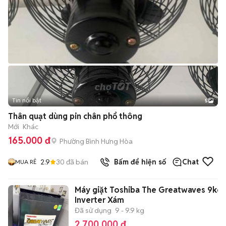
Tin nổi bật
5
Thân quạt dùng pin chân phổ thông
Mới
Khác
165.000 đ
Phường Bình Hưng Hòa
2.9
30
đã bán
Bấm để hiện số
Chat
MUA RẺ
Máy giặt Toshiba The Greatwaves 9kg
Inverter Xám
Đã sử dụng
9 - 9.9 kg
2.700.000 đ