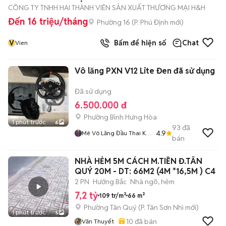
CÔNG TY TNHH HAI THÀNH VIÊN SẢN XUẤT THƯƠNG MẠI H&H
Đến 16 triệu/tháng
Phường 16
(
P. Phú Định
mới)
V
Bấm để hiện số
Chat
Vien
Vô lăng PXN V12 Lite Đen đã sử dụng
Đã sử dụng
6.500.000 đ
Phường Bình Hưng Hòa
1 phút trước
6
93
đã
4.9
Mê Vô Lăng Đầu Thai K
bán
Hết
NHÀ HẺM 5M CÁCH M.TIỀN Đ.TÂN
QUÝ 20M - DT: 66M2 (4M *16,5M ) C4
2 PN
Hướng Bắc
Nhà ngõ, hẻm
7,2 tỷ
109 tr/m²
66 m²
Phường Tân Quý
(
P. Tân Sơn Nhì
mới)
1 phút trước
5
10
đã bán
Văn Thuyết