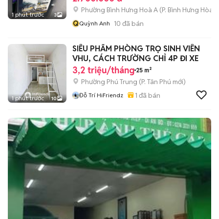
Phường Bình Hưng Hoà A
(
P. Bình Hưng Hòa
m
1 phút trước
3
Q
10
đã bán
Quỳnh Anh
SIÊU PHẨM PHÒNG TRỌ SINH VIÊN
VHU, CÁCH TRƯỜNG CHỈ 4P ĐI XE
3,2 triệu/tháng
25 m²
Phường Phú Trung
(
P. Tân Phú
mới)
1
đã bán
Đỗ Trí HiFriendz
1 phút trước
10