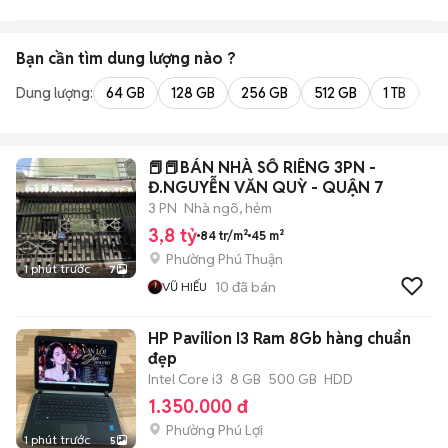
Bạn cần tìm
dung lượng
nào ?
Dung lượng:
64 GB
128 GB
256 GB
512 GB
1 TB
2 
📕📕BÁN NHÀ SỔ RIÊNG 3PN -
Đ.NGUYỄN VĂN QUỲ - QUẬN 7
3 PN
Nhà ngõ, hẻm
3,8 tỷ
84 tr/m²
45 m²
Phường Phú Thuận
1 phút trước
7
10
đã bán
VŨ HIẾU
HP Pavilion I3 Ram 8Gb hàng chuẩn
đẹp
Intel Core i3
8 GB
500 GB
HDD
1.350.000 đ
Phường Phú Lợi
1 phút trước
5