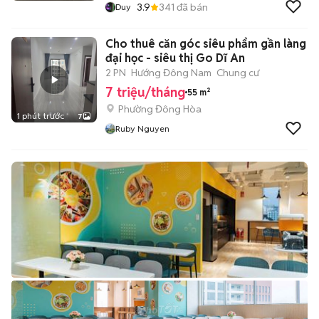
3.9
341
đã bán
Duy
Cho thuê căn góc siêu phẩm gần làng
đại học - siêu thị Go Dĩ An
2 PN
Hướng Đông Nam
Chung cư
7 triệu/tháng
55 m²
Phường Đông Hòa
1 phút trước
7
Ruby Nguyen