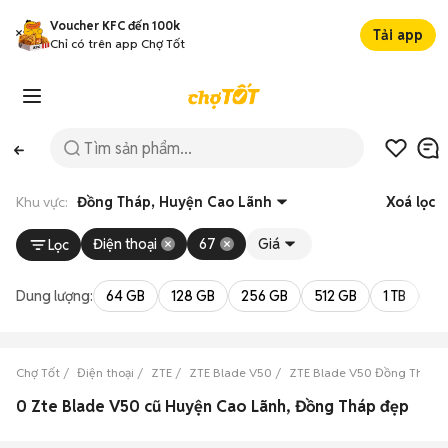
Voucher KFC đến 100k
Tải app
Chỉ có trên app Chợ Tốt
Khu vực:
Đồng Tháp, Huyện Cao Lãnh
Xoá lọc
Điện thoại
67
Giá
Lọc
Dung lượng:
64 GB
128 GB
256 GB
512 GB
1 TB
2 
Chợ Tốt
Điện thoại
ZTE
ZTE Blade V50
ZTE Blade V50 Đồng Tháp
0 Zte Blade V50 cũ Huyện Cao Lãnh, Đồng Tháp đẹp