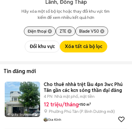
Lãnh, Đồng Tháp
Hãy xóa một số bộ lọc hoặc thay đổi khu vực tìm 
kiếm để xem nhiều kết quả hơn
Điện thoại
ZTE
Blade V50
Đổi khu vực
Xóa tất cả bộ lọc
Tin đăng mới
Cho thuê nhhà trệt lầu 4pn 3wc Phú
Tân gần các kcn sóng thần đại đăng
4 PN
Nhà mặt phố, mặt tiền
12 triệu/tháng
150 m²
Phường Phú Tân
(
P. Bình Dương
mới)
41 giây trước
8
Gia Kính