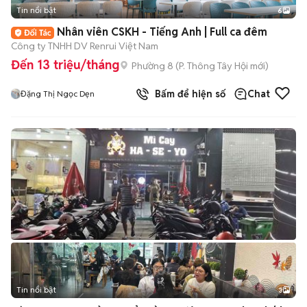
Tin nổi bật
6
+
2
Nhân viên CSKH - Tiếng Anh | Full ca đêm
Công ty TNHH DV Renrui Việt Nam
Đến 13 triệu/tháng
Phường 8
(
P. Thông Tây Hội
mới)
Bấm để hiện số
Chat
Đặng Thị Ngọc Dẹn
Tin nổi bật
3