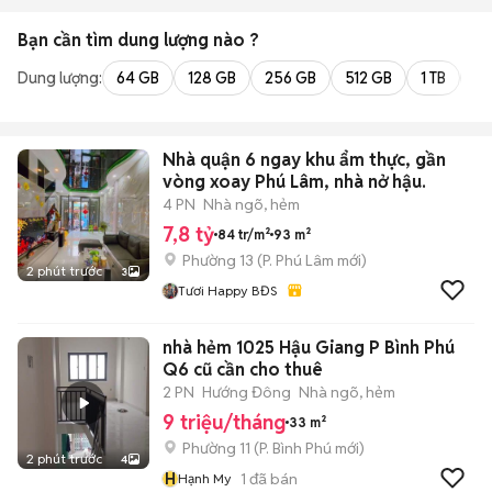
Bạn cần tìm
dung lượng
nào ?
Dung lượng:
64 GB
128 GB
256 GB
512 GB
1 TB
2 
Nhà quận 6 ngay khu ẩm thực, gần
vòng xoay Phú Lâm, nhà nở hậu.
4 PN
Nhà ngõ, hẻm
7,8 tỷ
84 tr/m²
93 m²
Phường 13
(
P. Phú Lâm
mới)
2 phút trước
3
Tươi Happy BĐS
nhà hẻm 1025 Hậu Giang P Bình Phú
Q6 cũ cần cho thuê
2 PN
Hướng Đông
Nhà ngõ, hẻm
9 triệu/tháng
33 m²
Phường 11
(
P. Bình Phú
mới)
2 phút trước
4
H
1
đã bán
Hạnh My