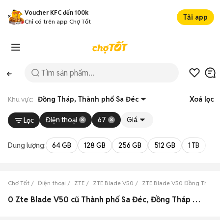
Voucher KFC đến 100k
Tải app
Chỉ có trên app Chợ Tốt
Khu vực:
Đồng Tháp, Thành phố Sa Đéc
Xoá lọc
Điện thoại
67
Giá
Lọc
Dung lượng:
64 GB
128 GB
256 GB
512 GB
1 TB
2 
Chợ Tốt
Điện thoại
ZTE
ZTE Blade V50
ZTE Blade V50 Đồng Tháp
0 Zte Blade V50 cũ Thành phố Sa Đéc, Đồng Tháp đẹp