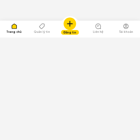
Trang chủ
Quản lý tin
Liên hệ
Tài khoản
Đăng tin
109.000 Bình chọn
Tải ứng dụng Chợ Tốt
Về Chợ Tốt
Quy chế sàn
Chính sách bảo mật
Giải quyết tranh chấp
CÔNG TY TNHH CHỢ TỐT - Người đại diện theo pháp luật:
Nguyễn Trọng Tấn; GPDKKD: 0312120782 do Sở KH & ĐT TP.HCM cấp ngày
11/01/2013;