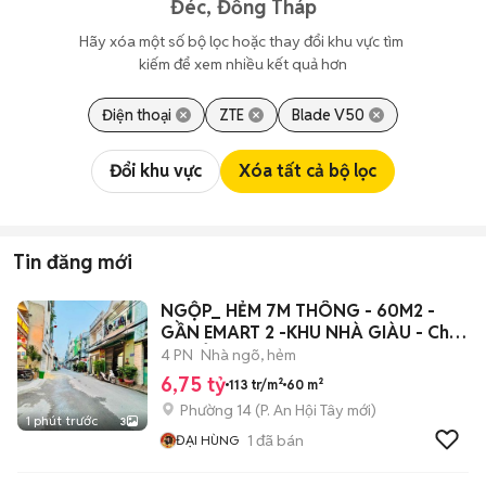
Đéc, Đồng Tháp
Hãy xóa một số bộ lọc hoặc thay đổi khu vực tìm 
kiếm để xem nhiều kết quả hơn
Điện thoại
ZTE
Blade V50
Đổi khu vực
Xóa tất cả bộ lọc
Tin đăng mới
NGỘP_ HẺM 7M THÔNG - 60M2 -
GẦN EMART 2 -KHU NHÀ GIÀU - Chỉ
6.x TỶ
4 PN
Nhà ngõ, hẻm
6,75 tỷ
113 tr/m²
60 m²
Phường 14
(
P. An Hội Tây
mới)
1 phút trước
3
1
đã bán
ĐẠI HÙNG