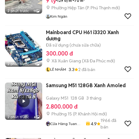
9 tỷ
129 tr/m²
70 m²
Phường Hiệp Tân
(
P. Phú Thạnh
mới)
2 phút trước
11
Kim Ngân
Mainboard CPU H61 i3320 Xanh
dương
Đã sử dụng (chưa sửa chữa)
300.000 đ
Xã Xuân Giang
(
Xã Đa Phúc
mới)
2 phút trước
1
L
3.3
2
đã bán
LÊ NHÂM
Samsung M51 128GB Xanh Amoled
Galaxy M51
128 GB
3 tháng
2.800.000 đ
Phường 15
(
P. Khánh Hội
mới)
2 phút trước
6
1966
đã
4.9
Cửa Hàng Tuan
bán
Khoi