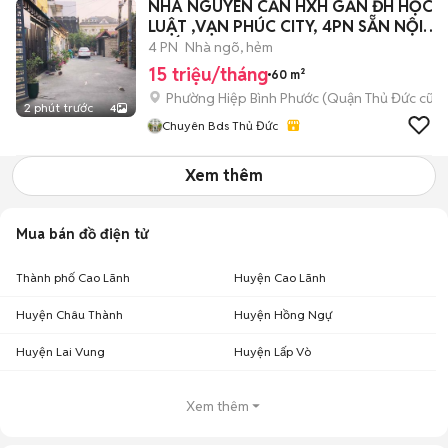
NHÀ NGUYÊN CĂN HXH GẦN ĐH HỌC
LUẬT ,VẠN PHÚC CITY, 4PN SẴN NỘI
THẤT
4 PN
Nhà ngõ, hẻm
15 triệu/tháng
60 m²
Phường Hiệp Bình Phước (Quận Thủ Đức cũ)
2 phút trước
4
Chuyên Bds Thủ Đức
Xem thêm
Mua bán đồ điện tử
Thành phố Cao Lãnh
Huyện Cao Lãnh
Huyện Châu Thành
Huyện Hồng Ngự
Huyện Lai Vung
Huyện Lấp Vò
Xem thêm