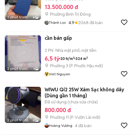
13.500.000 đ
Phường Bình Trị Đông
2 phút trước
6
4.9
2068
đã bán
Thành Loc
cần bán gấp
2 PN
Nhà mặt phố, mặt tiền
6,5 tỷ
20 tr/m²
324 m²
Phường 3
(
P. Phước Hậu
mới)
2 phút trước
3
V
Viet Nguyen
WIWU Qi2 25W Xám Sạc không dây
(Dùng gần 1 tháng)
Đã sử dụng (chưa sửa chữa)
800.000 đ
Phường 11
(
P. Vườn Lài
mới)
2 phút trước
5
4
đã bán
Hoàng Vương