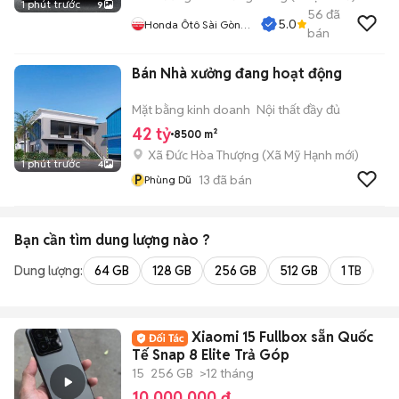
1 phút trước
9
56
đã
5.0
Honda Ôtô Sài Gòn
bán
Quận 2
Bán Nhà xưởng đang hoạt động
Mặt bằng kinh doanh
Nội thất đầy đủ
42 tỷ
8500 m²
Xã Đức Hòa Thượng
(
Xã Mỹ Hạnh
mới)
1 phút trước
4
P
13
đã bán
Phùng Dũ
Bạn cần tìm
dung lượng
nào ?
Dung lượng:
64 GB
128 GB
256 GB
512 GB
1 TB
2 
Xiaomi 15 Fullbox sẵn Quốc
Tế Snap 8 Elite Trả Góp
15
256 GB
>12 tháng
10.000.000 đ