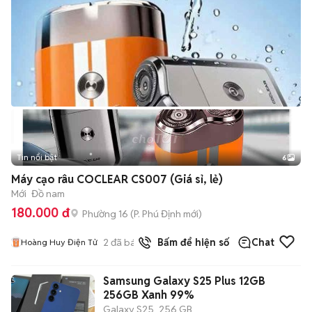
Tin nổi bật
6
+
2
Máy cạo râu COCLEAR CS007 (Giá sỉ, lẻ)
Mới
Đồ nam
180.000 đ
Phường 16
(
P. Phú Định
mới)
2
đã bán
Bấm để hiện số
Chat
Hoàng Huy Điện Tử
Samsung Galaxy S25 Plus 12GB
256GB Xanh 99%
Galaxy S25
256 GB