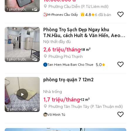
Phường Cầu Diễn
(
P. Từ Liêm
mới)
1 phút trước
6
4.8
6
đã bán
M-Phones Cầu Giấy
Phòng Trọ Sạch Đẹp Ngay khu
T.N.Hầu, cách Huit & Văn Hiến, Aeon
10p
Nội thất đầy đủ
2,6 triệu/tháng
18 m²
Phường Phú Thạnh
1 phút trước
4
5.0
Tan Hien Mua Ban Cho Thue
phòng trọ quận 7 12m2
Nhà trống
1,7 triệu/tháng
12 m²
Phường Tân Thuận Tây
(
P. Tân Thuận
mới)
2 phút trước
3
Võ Minh Tú