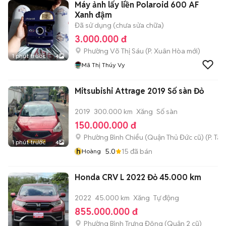
Máy ảnh lấy liền Polaroid 600 AF
Xanh đậm
Đã sử dụng (chưa sửa chữa)
3.000.000 đ
Phường Võ Thị Sáu
(
P. Xuân Hòa
mới)
1 phút trước
4
Mã Thị Thúy Vy
Mitsubishi Attrage 2019 Số sàn Đỏ
2019
300.000 km
Xăng
Số sàn
150.000.000 đ
Phường Bình Chiểu (Quận Thủ Đức cũ)
(
P. Ta
1 phút trước
4
h
5.0
15
đã bán
Hoàng
Honda CRV L 2022 Đỏ 45.000 km
2022
45.000 km
Xăng
Tự động
855.000.000 đ
Phường Bình Trưng Đông (Quận 2 cũ)