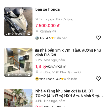
bán xe honda
2012
Tay ga
Đã sử dụng
7.500.000 đ
Xã Bình Mỹ
2 phút trước
4
4.5
11
đã bán
Huy
🏡 nhà bán 3m x 7m. 1 lầu. đường Phú
định F16.Q8
2 PN
Nhà ngõ, hẻm
1,3 tỷ
62 tr/m²
21 m²
Phường 16
(
P. Phú Định
mới)
2 phút trước
12
m
4.9
4
đã bán
Mình Thành
Nhà 4 tầng khu bàn cờ Họ Lê, DT
70m2 (4.1x17m) HXH 6m. Nhỉnh 9 tỷ
TL
4 PN
Nhà ngõ, hẻm