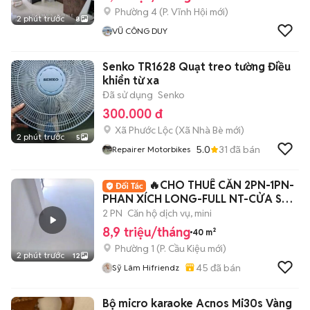
Phường 4
(
P. Vĩnh Hội
mới)
2 phút trước
8
VŨ CÔNG DUY
Senko TR1628 Quạt treo tường Điều
khiển từ xa
Đã sử dụng
Senko
300.000 đ
Xã Phước Lộc
(
Xã Nhà Bè
mới)
2 phút trước
5
5.0
31
đã bán
Repairer Motorbikes
🔥CHO THUÊ CĂN 2PN-1PN-
PHAN XÍCH LONG-FULL NT-CỬA SỔ
TRỜI-BANCOL-40M2
2 PN
Căn hộ dịch vụ, mini
8,9 triệu/tháng
40 m²
Phường 1
(
P. Cầu Kiệu
mới)
2 phút trước
12
45
đã bán
Sỹ Lâm Hifriendz
Bộ micro karaoke Acnos Mi30s Vàng