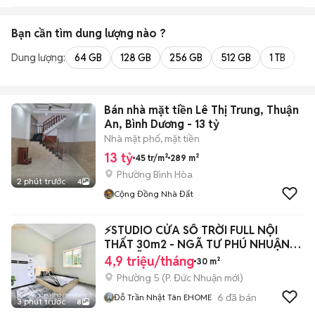
Bạn cần tìm
dung lượng
nào ?
Dung lượng:
64 GB
128 GB
256 GB
512 GB
1 TB
2 
Bán nhà mặt tiền Lê Thị Trung, Thuận
An, Bình Dương - 13 tỷ
Nhà mặt phố, mặt tiền
13 tỷ
45 tr/m²
289 m²
Phường Bình Hòa
2 phút trước
4
Cộng Đồng Nhà Đất
⚡️STUDIO CỬA SỔ TRỜI FULL NỘI
THẤT 30m2 - NGÃ TƯ PHÚ NHUẬN
NGUYỄN KIỆM
4,9 triệu/tháng
30 m²
Phường 5
(
P. Đức Nhuận
mới)
6
đã bán
Đỗ Trần Nhật Tân EHOME
3 phút trước
8