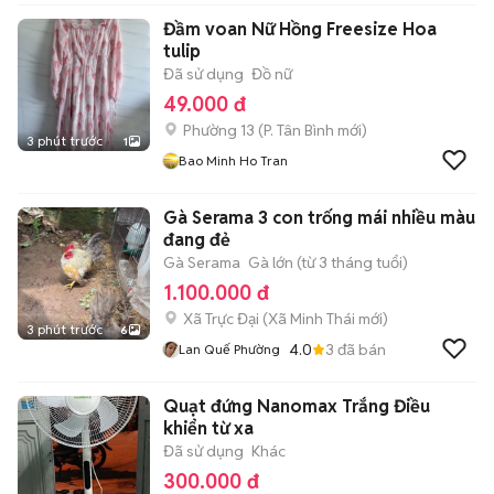
Đầm voan Nữ Hồng Freesize Hoa
tulip
Đã sử dụng
Đồ nữ
49.000 đ
Phường 13
(
P. Tân Bình
mới)
3 phút trước
1
Bao Minh Ho Tran
Gà Serama 3 con trống mái nhiều màu
đang đẻ
Gà Serama
Gà lớn (từ 3 tháng tuổi)
1.100.000 đ
Xã Trực Đại
(
Xã Minh Thái
mới)
3 phút trước
6
4.0
3
đã bán
Lan Quế Phường
Quạt đứng Nanomax Trắng Điều
khiển từ xa
Đã sử dụng
Khác
300.000 đ