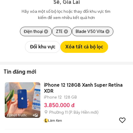
Sê, Gia Lai
Hãy xóa một số bộ lọc hoặc thay đổi khu vực tìm 
kiếm để xem nhiều kết quả hơn
Điện thoại
ZTE
Blade V50 Vita
Đổi khu vực
Xóa tất cả bộ lọc
Tin đăng mới
iPhone 12 128GB Xanh Super Retina
XDR
iPhone 12
128 GB
3.850.000 đ
Phường 11
(
P. Bảy Hiền
mới)
1 phút trước
4
L
Lâm Ken