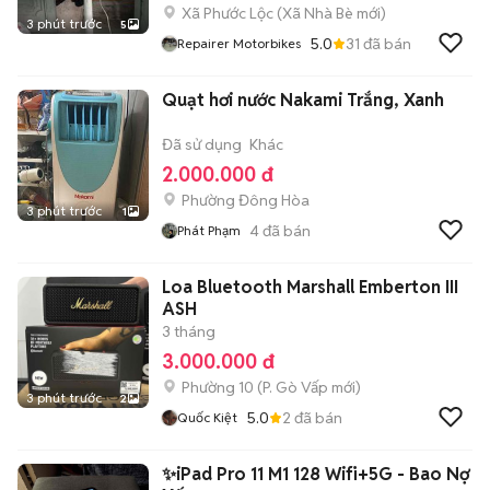
Xã Phước Lộc
(
Xã Nhà Bè
mới)
3 phút trước
5
5.0
31
đã bán
Repairer Motorbikes
Quạt hơi nước Nakami Trắng, Xanh
Đã sử dụng
Khác
2.000.000 đ
Phường Đông Hòa
3 phút trước
1
4
đã bán
Phát Phạm
Loa Bluetooth Marshall Emberton III
ASH
3 tháng
3.000.000 đ
Phường 10
(
P. Gò Vấp
mới)
3 phút trước
2
5.0
2
đã bán
Quốc Kiệt
✨iPad Pro 11 M1 128 Wifi+5G - Bao Nợ