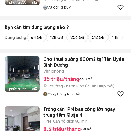
1 phút trước
6
VŨ CÔNG DUY
Bạn cần tìm
dung lượng
nào ?
Dung lượng:
64 GB
128 GB
256 GB
512 GB
1 TB
2 
Cho thuê xưởng 800m2 tại Tân Uyên,
Bình Dương
Văn phòng
35 triệu/tháng
550 m²
Phường Khánh Bình
(
P. Tân Hiệp
mới)
1 phút trước
3
Cộng Đồng Nhà Đất
Trống căn 1PN ban công lớn ngay
trung tâm Quận 4
1 PN
Căn hộ dịch vụ, mini
8,5 triệu/tháng
50 m²