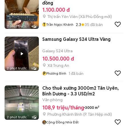
đồng
1.100.000 đ
Thị trấn Yên Viên
(
Xã Phù Đổng
mới)
T
2.3
35
đã bán
Trần Ngọc Khánh
2 phút trước
4
Samsung Galaxy S24 Ultra Vàng
Galaxy S24 Ultra
10.500.000 đ
Xã Trung An
2 phút trước
5
P
1
đã bán
Phương Bình
Cho thuê xưởng 3000m2 Tân Uyên,
Bình Dương - 3.3 USD/m2
Văn phòng
108,9 triệu/tháng
3000 m²
Phường Khánh Bình
(
P. Tân Hiệp
mới)
2 phút trước
3
Cộng Đồng Nhà Đất