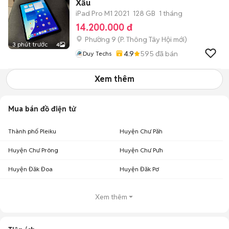
Xấu
iPad Pro M1 2021
128 GB
1 tháng
14.200.000 đ
Phường 9
(
P. Thông Tây Hội
mới)
3 phút trước
4
4.9
595
đã bán
Duy Techs
Xem thêm
Mua bán đồ điện tử
Thành phố Pleiku
Huyện Chư Păh
Huyện Chư Prông
Huyện Chư Pưh
Huyện Đăk Đoa
Huyện Đăk Pơ
Xem thêm