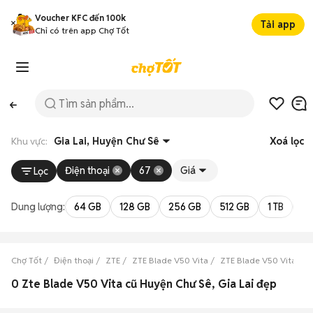
Voucher KFC đến 100k
Tải app
Chỉ có trên app Chợ Tốt
Khu vực:
Gia Lai, Huyện Chư Sê
Xoá lọc
Điện thoại
67
Giá
Lọc
Dung lượng:
64 GB
128 GB
256 GB
512 GB
1 TB
2 
Chợ Tốt
Điện thoại
ZTE
ZTE Blade V50 Vita
ZTE Blade V50 Vita Gia 
0 Zte Blade V50 Vita cũ Huyện Chư Sê, Gia Lai đẹp