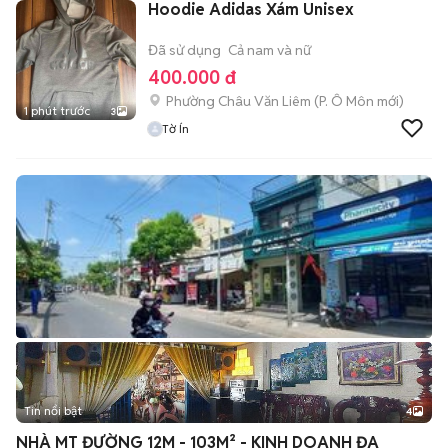
Hoodie Adidas Xám Unisex
Đã sử dụng
Cả nam và nữ
400.000 đ
Phường Châu Văn Liêm
(
P. Ô Môn
mới)
1 phút trước
3
Tờ Ín
Tin nổi bật
4
NHÀ MT ĐƯỜNG 12M - 103M² - KINH DOANH ĐA