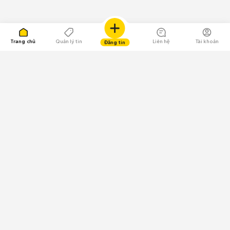
Trang chủ
Quản lý tin
Liên hệ
Tài khoản
Đăng tin
109.000 Bình chọn
Tải ứng dụng Chợ Tốt
Về Chợ Tốt
Quy chế sàn
Chính sách bảo mật
Giải quyết tranh chấp
CÔNG TY TNHH CHỢ TỐT - Người đại diện theo pháp luật:
Nguyễn Trọng Tấn; GPDKKD: 0312120782 do Sở KH & ĐT TP.HCM cấp ngày
11/01/2013;
GPMXH: 185/GP-BTTTT do Bộ Thông tin và Truyền thông
cấp ngày 09/07/2024 - Chịu trách nhiệm