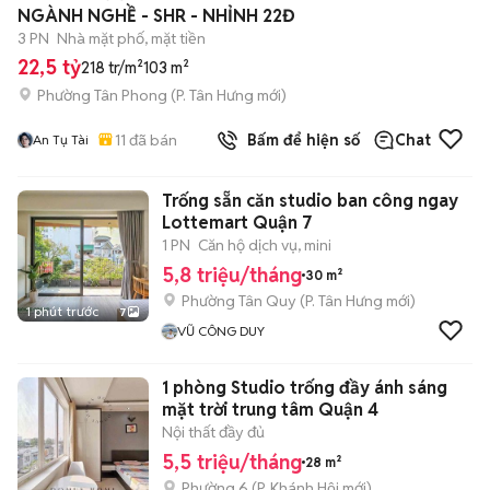
NGÀNH NGHỀ - SHR - NHỈNH 22Đ
3 PN
Nhà mặt phố, mặt tiền
22,5 tỷ
218 tr/m²
103 m²
Phường Tân Phong
(
P. Tân Hưng
mới)
11
đã bán
Bấm để hiện số
Chat
An Tụ Tài
Trống sẵn căn studio ban công ngay
Lottemart Quận 7
1 PN
Căn hộ dịch vụ, mini
5,8 triệu/tháng
30 m²
Phường Tân Quy
(
P. Tân Hưng
mới)
1 phút trước
7
VŨ CÔNG DUY
1 phòng Studio trống đầy ánh sáng
mặt trời trung tâm Quận 4
Nội thất đầy đủ
5,5 triệu/tháng
28 m²
Phường 6
(
P. Khánh Hội
mới)