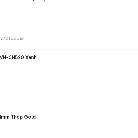
2701
đã bán
y WH-CH520 Xanh
41mm Thép Gold