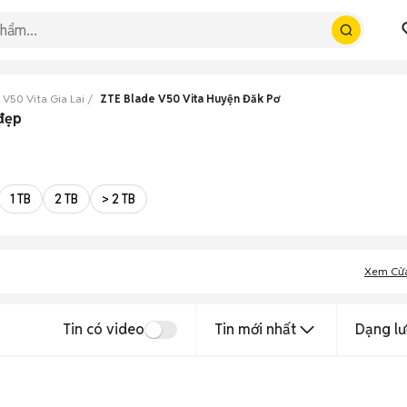
 V50 Vita Gia Lai
ZTE Blade V50 Vita Huyện Đăk Pơ
 đẹp
1 TB
2 TB
> 2 TB
Xem Cử
Tin có video
Tin mới nhất
Dạng lư