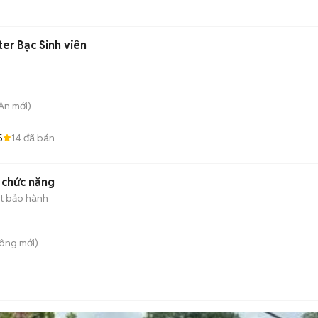
ter Bạc Sinh viên
 An
mới)
5
14
đã bán
l chức năng
t bảo hành
Công
mới)