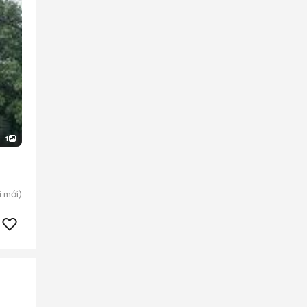
1
i
mới)