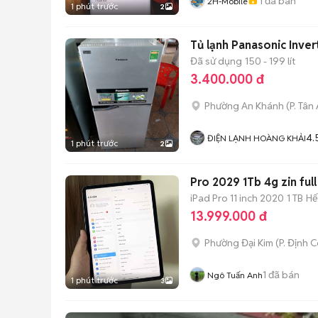
1
đã bán
2H-Mobile
1 phút trước
2
Tủ lạnh Panasonic Inver
Đã sử dụng
150 - 199 lít
3.400.000 đ
Phường An Khánh
(
P. Tân
4.
ĐIỆN LẠNH HOÀNG KHẢI
1 phút trước
2
Pro 2029 1Tb 4g zin ful
iPad Pro 11 inch 2020
1 TB
Hế
13.999.000 đ
Phường Đại Kim
(
P. Định 
1
đã bán
Ngô Tuấn Anh
1 phút trước
3