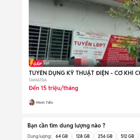
Tin nổi bật
TUYỂN DỤNG KỸ THUẬT ĐIỆN - CƠ KHÍ C
TAMATRA
Đến 15 triệu/tháng
Minh Tiến
Bạn cần tìm
dung lượng
nào ?
Dung lượng:
64 GB
128 GB
256 GB
512 GB