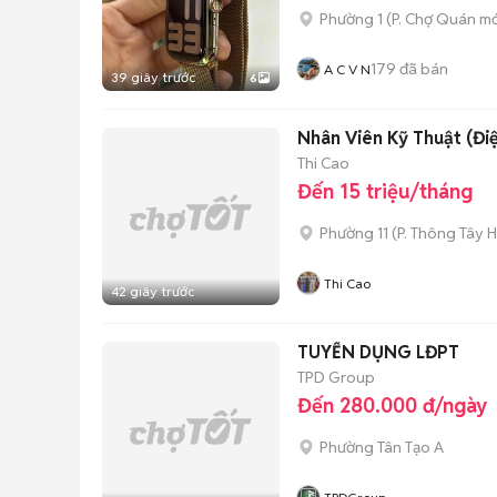
Phường 1
(
P. Chợ Quán
mớ
179
đã bán
A C V N
39 giây trước
6
Nhân Viên Kỹ Thuật (Đi
Thi Cao
Đến 15 triệu/tháng
Phường 11
(
P. Thông Tây H
Thi Cao
42 giây trước
TUYỂN DỤNG LĐPT
TPD Group
Đến 280.000 đ/ngày
Phường Tân Tạo A