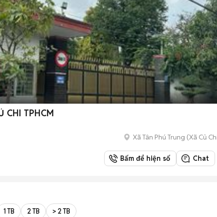
Ủ CHI TPHCM
Xã Tân Phú Trung
(
Xã Củ Ch
Bấm để hiện số
Chat
1 TB
2 TB
> 2 TB