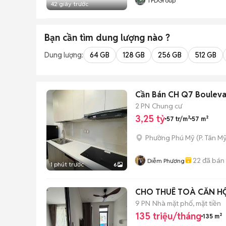
TPDGroup
42 giây trước
Bạn cần tìm
dung lượng
nào ?
Dung lượng:
64 GB
128 GB
256 GB
512 GB
Cần Bán CH Q7 Boulevar
2 PN
Chung cư
3,25 tỷ
57 tr/m²
57 m²
Phường Phú Mỹ
(
P. Tân My
22
đã bán
Diễm Phương
1 phút trước
6
CHO THUÊ TOÀ CĂN H
9 PN
Nhà mặt phố, mặt tiền
135 triệu/tháng
135 m²