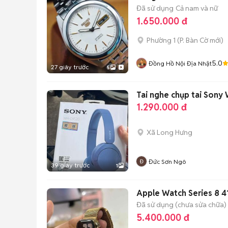
Đã sử dụng
Cả nam và nữ
1.650.000 đ
Phường 1
(
P. Bàn Cờ
mới)
5.0
Đồng Hồ Nội Địa Nhật
27 giây trước
5
Tai nghe chụp tai Son
1.290.000 đ
Xã Long Hưng
Đức Sơn Ngô
39 giây trước
1
Apple Watch Series 8 
Đã sử dụng (chưa sửa chữa)
5.400.000 đ