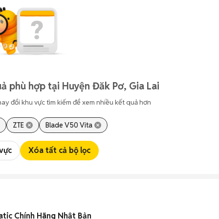
ả phù hợp tại Huyện Đăk Pơ, Gia Lai
hay đổi khu vực tìm kiếm để xem nhiều kết quả hơn
ZTE
Blade V50 Vita
 vực
Xóa tất cả bộ lọc
tic Chính Hãng Nhật Bản