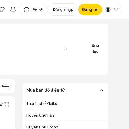
Đăng nhập
Đăng tin
Liên hệ
Xoá
lọc
a hàng
Mua bán đồ điện tử
Thành phố Pleiku
ới
Huyện Chư Păh
Huyện Chư Prông