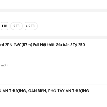
1 TB
2 TB
> 2 TB
d 2PN-1WC(57m) Full Nội thất Giá bán 3Tỷ 250
̃
mới)
Ộ AN THƯỢNG, GẦN BIỂN, PHỐ TÂY AN THƯỢNG