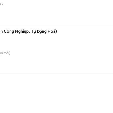
i)
ện Công Nghiệp, Tự Động Hoá)
ội
mới)