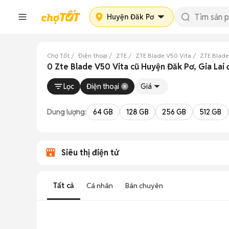
Huyện Đăk Pơ
Chợ Tốt
Điện thoại
ZTE
ZTE Blade V50 Vita
ZTE Blade
0 Zte Blade V50 Vita cũ Huyện Đăk Pơ, Gia Lai
Lọc
Điện thoại
Giá
Dung lượng:
64 GB
128 GB
256 GB
512 GB
Siêu thị điện tử
Tất cả
Cá nhân
Bán chuyên