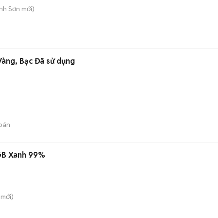
ành Sơn
mới)
àng, Bạc Đã sử dụng
bán
GB Xanh 99%
mới)