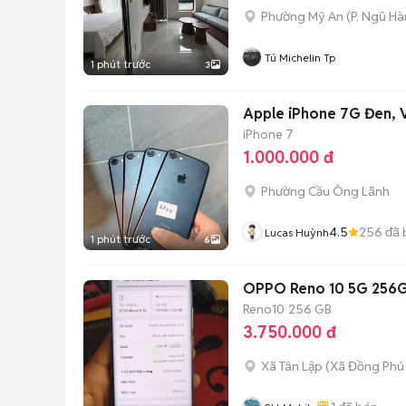
Phường Mỹ An
(
P. Ngũ H
Tú Michelin Tp
1 phút trước
3
Apple iPhone 7G Đen, V
iPhone 7
1.000.000 đ
Phường Cầu Ông Lãnh
4.5
256
đã 
Lucas Huỳnh
1 phút trước
6
OPPO Reno 10 5G 256
Reno10
256 GB
3.750.000 đ
Xã Tân Lập
(
Xã Đồng Phú