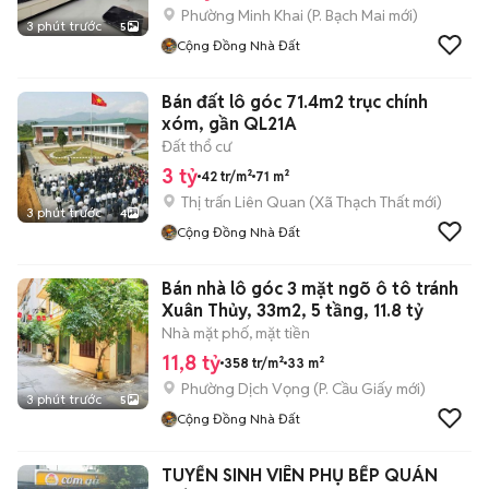
Phường Minh Khai
(
P. Bạch Mai
mới)
3 phút trước
5
Cộng Đồng Nhà Đất
Bán đất lô góc 71.4m2 trục chính
xóm, gần QL21A
Đất thổ cư
3 tỷ
42 tr/m²
71 m²
Thị trấn Liên Quan
(
Xã Thạch Thất
mới)
3 phút trước
4
Cộng Đồng Nhà Đất
Bán nhà lô góc 3 mặt ngõ ô tô tránh
Xuân Thủy, 33m2, 5 tầng, 11.8 tỷ
Nhà mặt phố, mặt tiền
11,8 tỷ
358 tr/m²
33 m²
Phường Dịch Vọng
(
P. Cầu Giấy
mới)
3 phút trước
5
Cộng Đồng Nhà Đất
TUYỂN SINH VIÊN PHỤ BẾP QUÁN