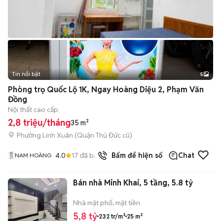
Tin nổi bật
5
Phòng trọ Quốc Lộ 1K, Ngay Hoàng Diệu 2, Phạm Văn
Đồng
Nội thất cao cấp
2,8 triệu/tháng
35 m²
Phường Linh Xuân (Quận Thủ Đức cũ)
4.0
17
đã bán
Bấm để hiện số
Chat
NAM HOÀNG
Bán nhà Minh Khai, 5 tầng, 5.8 tỷ
Nhà mặt phố, mặt tiền
5,8 tỷ
232 tr/m²
25 m²