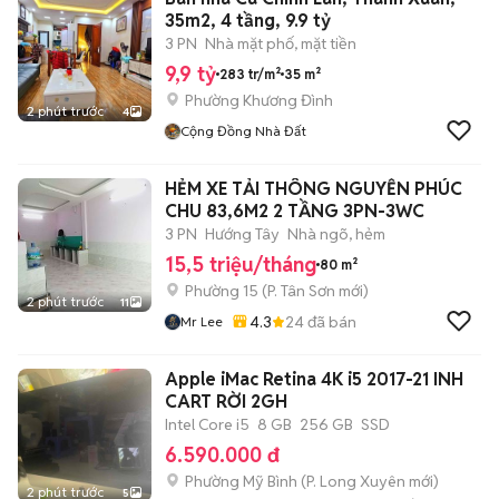
35m2, 4 tầng, 9.9 tỷ
3 PN
Nhà mặt phố, mặt tiền
9,9 tỷ
283 tr/m²
35 m²
Phường Khương Đình
2 phút trước
4
Cộng Đồng Nhà Đất
HẺM XE TẢI THÔNG NGUYỄN PHÚC
CHU 83,6M2 2 TẦNG 3PN-3WC
3 PN
Hướng Tây
Nhà ngõ, hẻm
15,5 triệu/tháng
80 m²
Phường 15
(
P. Tân Sơn
mới)
2 phút trước
11
4.3
24
đã bán
Mr Lee
Apple iMac Retina 4K i5 2017-21 INH
CART RỜI 2GH
Intel Core i5
8 GB
256 GB
SSD
6.590.000 đ
Phường Mỹ Bình
(
P. Long Xuyên
mới)
2 phút trước
5