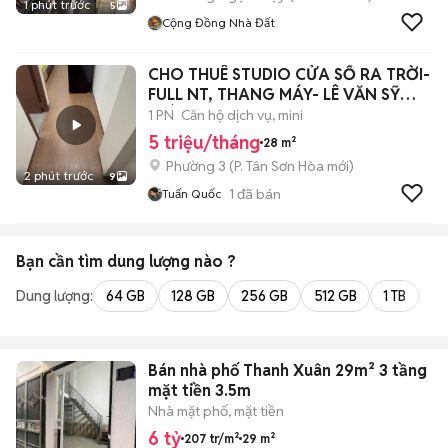
1 phút trước
5
Cộng Đồng Nhà Đất
CHO THUÊ STUDIO CỬA SỔ RA TRỜI-
FULL NT, THANG MÁY- LÊ VĂN SỸ
GIÁP Q3
1 PN
Căn hộ dịch vụ, mini
5 triệu/tháng
28 m²
Phường 3
(
P. Tân Sơn Hòa
mới)
2 phút trước
9
1
đã bán
Tuấn Quốc
Bạn cần tìm
dung lượng
nào ?
Dung lượng:
64 GB
128 GB
256 GB
512 GB
1 TB
2 
Bán nhà phố Thanh Xuân 29m² 3 tầng
mặt tiền 3.5m
Nhà mặt phố, mặt tiền
6 tỷ
207 tr/m²
29 m²