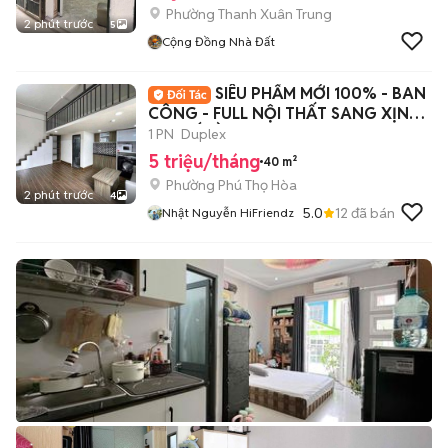
Phường Thanh Xuân Trung
2 phút trước
5
Cộng Đồng Nhà Đất
SIÊU PHẨM MỚI 100% - BAN
CÔNG - FULL NỘI THẤT SANG XỊN
MỊN KẾ ĐẦM SEN
1 PN
Duplex
5 triệu/tháng
40 m²
Phường Phú Thọ Hòa
2 phút trước
4
5.0
12
đã bán
Nhật Nguyễn HiFriendz