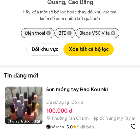
Quảng, Cao Bằng
Hãy xóa một số bộ lọc hoặc thay đổi khu vực tìm 
kiếm để xem nhiều kết quả hơn
Điện thoại
ZTE
Blade V50 Vita
Đổi khu vực
Xóa tất cả bộ lọc
Tin đăng mới
Sơn móng tay Hao Kou Nữ
Đã sử dụng
Đồ nữ
100.000 đ
Phường Tân Chánh Hiệp
(
P. Trung Mỹ Tây
mới
31 giây trước
2
5.0
6
đã bán
Bé Mèo