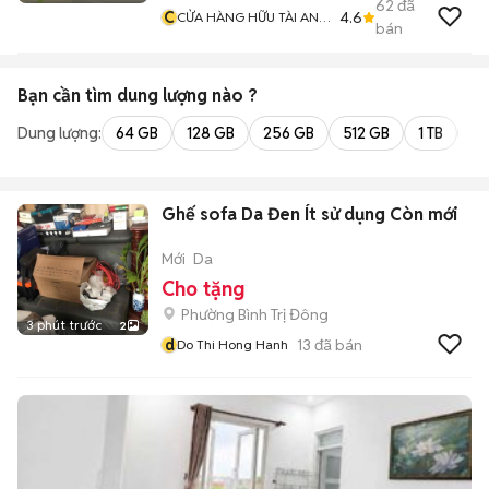
62
đã
C
4.6
CỬA HÀNG HỮU TÀI AN
bán
GIANG CÓ THU LẠI MÁY
TÍNH CŨ
Bạn cần tìm
dung lượng
nào ?
Dung lượng:
64 GB
128 GB
256 GB
512 GB
1 TB
2 
Ghế sofa Da Đen Ít sử dụng Còn mới
Mới
Da
Cho tặng
Phường Bình Trị Đông
3 phút trước
2
d
13
đã bán
Do Thi Hong Hanh