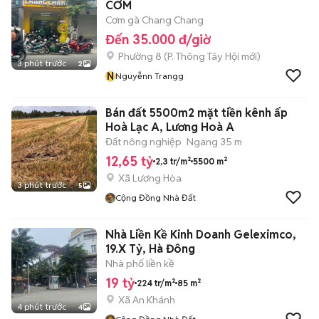
CƠM
Cơm gà Chang Chang
Đến 35.000 đ/giờ
Phường 8
(
P. Thông Tây Hội
mới)
3 phút trước
2
N
Nguyễnn Trangg
Bán đất 5500m2 mặt tiền kênh ấp
Hoà Lạc A, Lương Hoà A
Đất nông nghiệp
Ngang 35 m
12,65 tỷ
2,3 tr/m²
5500 m²
Xã Lương Hòa
3 phút trước
5
Cộng Đồng Nhà Đất
Nhà Liền Kề Kinh Doanh Geleximco,
19.X Tỷ, Hà Đông
Nhà phố liền kề
19 tỷ
224 tr/m²
85 m²
Xã An Khánh
4 phút trước
4