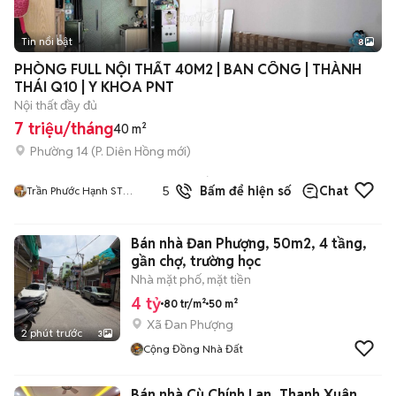
Tin nổi bật
8
+
2
PHÒNG FULL NỘI THẤT 40M2 | BAN CÔNG | THÀNH
THÁI Q10 | Y KHOA PNT
Nội thất đầy đủ
7 triệu/tháng
40 m²
Phường 14
(
P. Diên Hồng
mới)
4
đã
5.0
Bấm để hiện số
Chat
Trần Phước Hạnh ST
bán
FARMER HOME
Bán nhà Đan Phượng, 50m2, 4 tầng,
gần chợ, trường học
Nhà mặt phố, mặt tiền
4 tỷ
80 tr/m²
50 m²
Xã Đan Phượng
2 phút trước
3
Cộng Đồng Nhà Đất
Bán nhà Cù Chính Lan, Thanh Xuân,