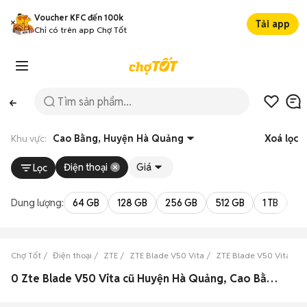
Voucher KFC đến 100k
Tải app
Chỉ có trên app Chợ Tốt
Khu vực:
Cao Bằng, Huyện Hà Quảng
Xoá lọc
Điện thoại
Giá
Lọc
Dung lượng:
64 GB
128 GB
256 GB
512 GB
1 TB
2 
Chợ Tốt
Điện thoại
ZTE
ZTE Blade V50 Vita
ZTE Blade V50 Vita Ca
0 Zte Blade V50 Vita cũ Huyện Hà Quảng, Cao Bằng đẹp