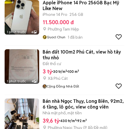
Apple iPhone 14 Pro 256GB Bạc Mỹ
Like New
iPhone 14 Pro
256 GB
11.500.000 đ
Phường Tam Hiệp
1 phút trước
6
Q
1
đã bán
Quocl Chun
Bán đất 100m2 Phú Cát, view hồ tây
thu nhỏ
Đất thổ cư
3 tỷ
30 tr/m²
100 m²
Xã Phú Cát
1 phút trước
4
Cộng Đồng Nhà Đất
Bán nhà Ngọc Thụy, Long Biên, 92m2,
6 tầng, lô góc, view công viên
Nhà mặt phố, mặt tiền
39,6 tỷ
430 tr/m²
92 m²
Phường Ngọc Thụy
(
P. Bồ Đề
mới)