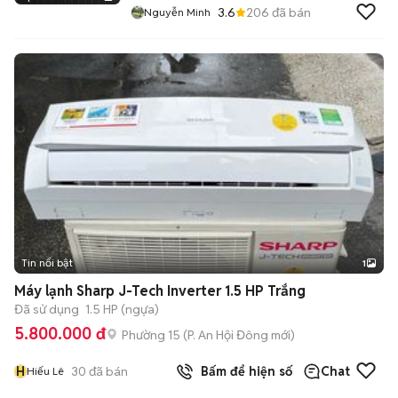
3.6
206
đã bán
Nguyễn Minh
Tin nổi bật
1
Máy lạnh Sharp J-Tech Inverter 1.5 HP Trắng
Đã sử dụng
1.5 HP (ngựa)
5.800.000 đ
Phường 15
(
P. An Hội Đông
mới)
H
30
đã bán
Bấm để hiện số
Chat
Hiếu Lê