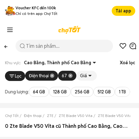
Voucher KFC đến 100k
Tải app
Chỉ có trên app Chợ Tốt
Khu vực:
Cao Bằng, Thành phố Cao Bằng
Xoá lọc
Điện thoại
67
Giá
Lọc
Dung lượng:
64 GB
128 GB
256 GB
512 GB
1 TB
2 
Chợ Tốt
Điện thoại
ZTE
ZTE Blade V50 Vita
ZTE Blade V50 Vita Ca
0 Zte Blade V50 Vita cũ Thành phố Cao Bằng, Cao Bằng đẹp