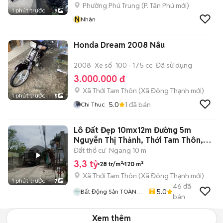
Phường Phú Trung
(
P. Tân Phú
mới)
1 phút trước
9
N
Nhân
Honda Dream 2008 Nâu
2008
Xe số
100 - 175 cc
Đã sử dụng
3.000.000 đ
Xã Thới Tam Thôn
(
Xã Đông Thạnh
mới)
1 phút trước
5
5.0
1
đã bán
Chi Thuc
Lô Đất Đẹp 10mx12m Đường 5m
Nguyễn Thị Thảnh, Thới Tam Thôn,
3.3 Tỷ
Đất thổ cư
Ngang 10 m
3,3 tỷ
28 tr/m²
120 m²
Xã Thới Tam Thôn
(
Xã Đông Thạnh
mới)
1 phút trước
7
46
đã
5.0
Bất Động Sản TOÀN
bán
CẦU LAND
Xem thêm