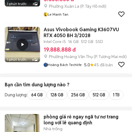
1 phút trước
3
Phường Xuân La
(
P. Tây Hồ
mới)
L
Le Manh Tan
Asus Vivobook Gaming K3607VU
RTX 4050 BH 3/2028
Intel Core i5
16 GB
512 GB
SSD
19.888.888 đ
Phường Hoàng Văn Thụ
(
P. Tương Mai
mới)
1 phút trước
6
5.0
45
đã bán
Hoàng Bách Techlife
Bạn cần tìm
dung lượng
nào ?
Dung lượng:
64 GB
128 GB
256 GB
512 GB
1 TB
2 
phòng giá rẻ ngay ngã tư nơ trang
long với lê quang định
Nhà trống