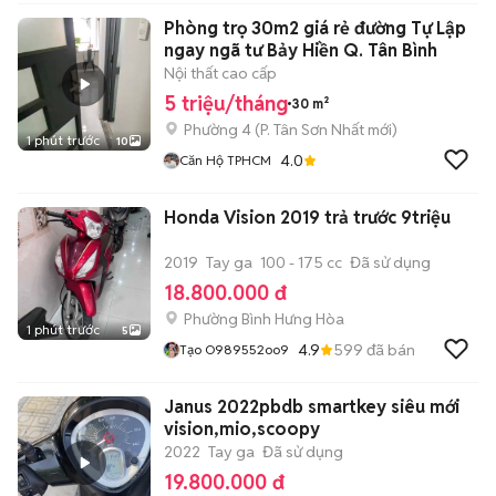
Phòng trọ 30m2 giá rẻ đường Tự Lập
ngay ngã tư Bảy Hiền Q. Tân Bình
Nội thất cao cấp
5 triệu/tháng
30 m²
Phường 4
(
P. Tân Sơn Nhất
mới)
1 phút trước
10
4.0
Căn Hộ TPHCM
Honda Vision 2019 trả trước 9triệu
2019
Tay ga
100 - 175 cc
Đã sử dụng
18.800.000 đ
Phường Bình Hưng Hòa
1 phút trước
5
4.9
599
đã bán
Tạo O989552oo9
Janus 2022pbdb smartkey siêu mới
vision,mio,scoopy
2022
Tay ga
Đã sử dụng
19.800.000 đ