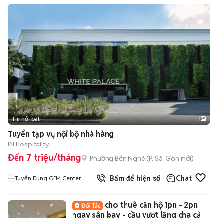
Tin nổi bật
1
Tuyển tạp vụ nội bộ nhà hàng
IN Hospitality
Đến 7 triệu/tháng
Phường Bến Nghé
(
P. Sài Gòn
mới)
Bấm để hiện số
Chat
Tuyển Dụng GEM Center
White Palace
cho thuê căn hộ 1pn - 2pn
ngay sân bay - cầu vượt lăng cha cả