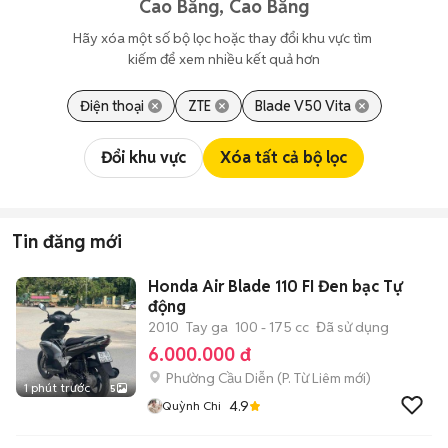
Cao Bằng, Cao Bằng
Hãy xóa một số bộ lọc hoặc thay đổi khu vực tìm 
kiếm để xem nhiều kết quả hơn
Điện thoại
ZTE
Blade V50 Vita
Đổi khu vực
Xóa tất cả bộ lọc
Tin đăng mới
Honda Air Blade 110 FI Đen bạc Tự
động
2010
Tay ga
100 - 175 cc
Đã sử dụng
6.000.000 đ
Phường Cầu Diễn
(
P. Từ Liêm
mới)
1 phút trước
5
4.9
Quỳnh Chi