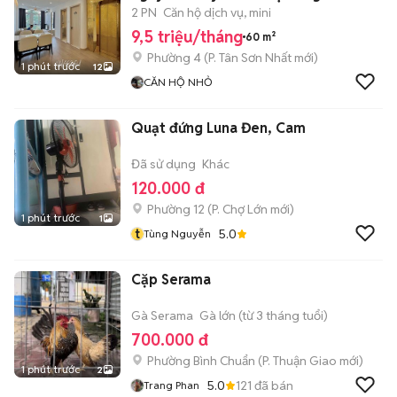
2 PN
Căn hộ dịch vụ, mini
9,5 triệu/tháng
60 m²
Phường 4
(
P. Tân Sơn Nhất
mới)
1 phút trước
12
CĂN HỘ NHỎ
Quạt đứng Luna Đen, Cam
Đã sử dụng
Khác
120.000 đ
Phường 12
(
P. Chợ Lớn
mới)
1 phút trước
1
t
5.0
Tùng Nguyễn
Cặp Serama
Gà Serama
Gà lớn (từ 3 tháng tuổi)
700.000 đ
Phường Bình Chuẩn
(
P. Thuận Giao
mới)
1 phút trước
2
5.0
121
đã bán
Trang Phan