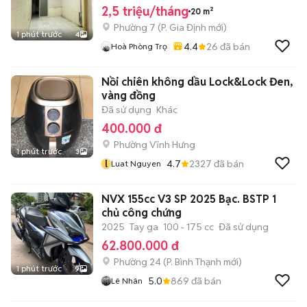
2,5 triệu/tháng
20 m²
Phường 7
(
P. Gia Định
mới)
1 phút trước
4
4.4
26
đã bán
Hoà Phòng Trọ
Nồi chiên không dầu Lock&Lock Đen,
vàng đồng
Đã sử dụng
Khác
400.000 đ
Phường Vĩnh Hưng
1 phút trước
3
l
4.7
2327
đã bán
Luat Nguyen
NVX 155cc V3 SP 2025 Bạc. BSTP 1
chủ công chứng
2025
Tay ga
100 - 175 cc
Đã sử dụng
62.800.000 đ
Phường 24
(
P. Bình Thạnh
mới)
1 phút trước
9
5.0
869
đã bán
Lê Nhân