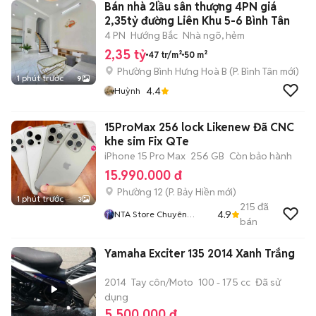
Bán nhà 2lầu sân thượng 4PN giá
2,35tỷ đường Liên Khu 5-6 Bình Tân
4 PN
Hướng Bắc
Nhà ngõ, hẻm
2,35 tỷ
47 tr/m²
50 m²
Phường Bình Hưng Hoà B
(
P. Bình Tân
mới)
1 phút trước
9
4.4
Huỳnh
15ProMax 256 lock Likenew Đã CNC
khe sim Fix QTe
iPhone 15 Pro Max
256 GB
Còn bảo hành
15.990.000 đ
Phường 12
(
P. Bảy Hiền
mới)
1 phút trước
3
215
đã
4.9
NTA Store Chuyên
bán
Iphone Chính Hãng Bao
Nợ Xấu
Yamaha Exciter 135 2014 Xanh Trắng
2014
Tay côn/Moto
100 - 175 cc
Đã sử
dụng
5.500.000 đ