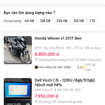
Bạn cần tìm
dung lượng
nào ?
Dung lượng:
64 GB
128 GB
256 GB
512 GB
1 TB
2 
Honda Winner v1 2017 Đen
2017
Tay côn/Moto
100 - 175 cc
Đã sử dụng
8.800.000 đ
Phường Bình Hưng Hoà A
(
P. Bình Hưng Hòa
m
1 phút trước
4
290
đã
5.0
CỬA HÀNG XE MÁY TRẦN
bán
TIÊN
Dell Vostr ( I5 - 1235U /8gb/512gb)
14inch mới 98%
Intel Core i5
8 GB
512 GB
SSD
7.950.000 đ
Phường 1
(
P. Chánh Hưng
mới)
1 phút trước
4