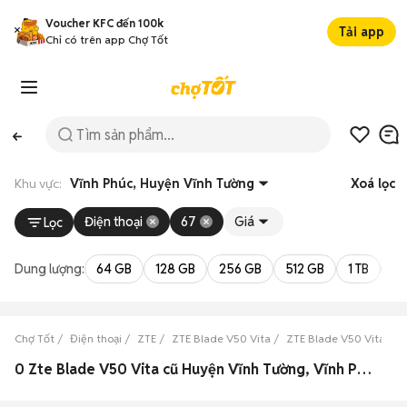
Voucher KFC đến 100k
Tải app
Chỉ có trên app Chợ Tốt
Khu vực:
Vĩnh Phúc, Huyện Vĩnh Tường
Xoá lọc
Điện thoại
67
Giá
Lọc
Dung lượng:
64 GB
128 GB
256 GB
512 GB
1 TB
2 
Chợ Tốt
Điện thoại
ZTE
ZTE Blade V50 Vita
ZTE Blade V50 Vita Vĩn
0 Zte Blade V50 Vita cũ Huyện Vĩnh Tường, Vĩnh Phúc đẹp