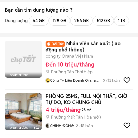
Bạn cần tìm
dung lượng
nào ?
Dung lượng:
64 GB
128 GB
256 GB
512 GB
1 TB
2 
Nhân viên sản xuất (lao
động phổ thông)
công ty Orana Việt Nam
Đến 10 triệu/tháng
Phường Tân Thới Hiệp
1 phút trước
C
2
đã bán
Công Ty Liên Doanh Orana
Vietnam
PHÒNG 25M2, FULL NỘI THẤT, GIỜ
TỰ DO, KO CHUNG CHỦ
4 triệu/tháng
25 m²
Phường 9
(
P. Tân Hòa
mới)
3
đã bán
CHÍNH ĐÔNG
1 phút trước
6