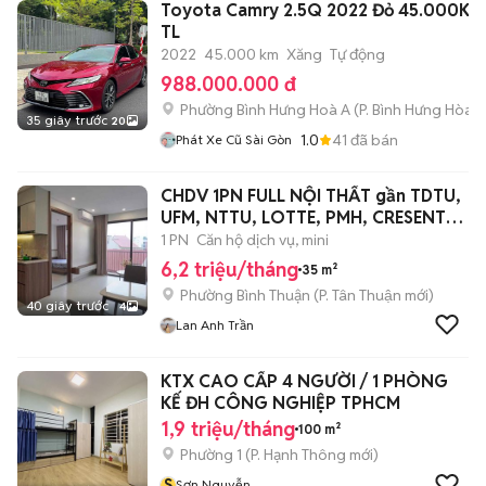
Toyota Camry 2.5Q 2022 Đỏ 45.000KM
TL
2022
45.000 km
Xăng
Tự động
988.000.000 đ
Phường Bình Hưng Hoà A
(
P. Bình Hưng Hòa
m
35 giây trước
20
1.0
41
đã bán
Phát Xe Cũ Sài Gòn
CHDV 1PN FULL NỘI THẤT gần TDTU,
UFM, NTTU, LOTTE, PMH, CRESENT
MALL
1 PN
Căn hộ dịch vụ, mini
6,2 triệu/tháng
35 m²
Phường Bình Thuận
(
P. Tân Thuận
mới)
40 giây trước
4
Lan Anh Trần
KTX CAO CẤP 4 NGƯỜI / 1 PHÒNG
KẾ ĐH CÔNG NGHIỆP TPHCM
1,9 triệu/tháng
100 m²
Phường 1
(
P. Hạnh Thông
mới)
S
Sơn Nguyễn