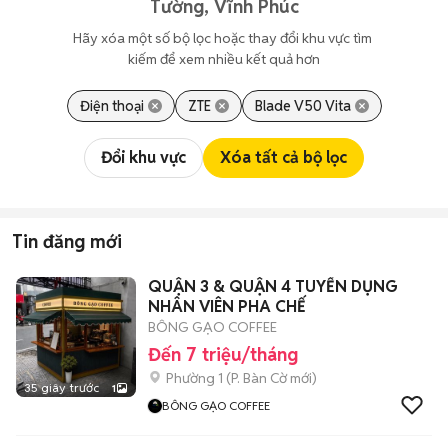
Tường, Vĩnh Phúc
Hãy xóa một số bộ lọc hoặc thay đổi khu vực tìm 
kiếm để xem nhiều kết quả hơn
Điện thoại
ZTE
Blade V50 Vita
Đổi khu vực
Xóa tất cả bộ lọc
Tin đăng mới
QUẬN 3 & QUẬN 4 TUYỂN DỤNG
NHÂN VIÊN PHA CHẾ
BÔNG GẠO COFFEE
Đến 7 triệu/tháng
Phường 1
(
P. Bàn Cờ
mới)
35 giây trước
1
BÔNG GẠO COFFEE