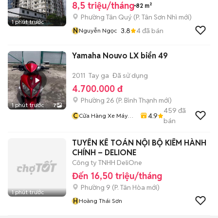
8,5 triệu/tháng
82 m²
Phường Tân Quý
(
P. Tân Sơn Nhì
mới)
1 phút trước
N
3.8
4
đã bán
Nguyễn Ngọc
Yamaha Nouvo LX biển 49
2011
Tay ga
Đã sử dụng
4.700.000 đ
Phường 26
(
P. Bình Thạnh
mới)
1 phút trước
7
459
đã
C
4.9
Cửa Hàng Xe Máy
bán
Văn Vũ
TUYỂN KẾ TOÁN NỘI BỘ KIÊM HÀNH
CHÍNH – DELIONE
Công ty TNHH DeliOne
Đến 16,50 triệu/tháng
Phường 9
(
P. Tân Hòa
mới)
1 phút trước
H
Hoàng Thái Sơn