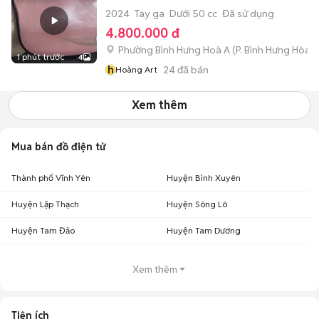
2024
Tay ga
Dưới 50 cc
Đã sử dụng
4.800.000 đ
Phường Bình Hưng Hoà A
(
P. Bình Hưng Hòa
m
1 phút trước
4
h
24
đã bán
Hoàng Art
Xem thêm
Mua bán đồ điện tử
Thành phố Vĩnh Yên
Huyện Bình Xuyên
Huyện Lập Thạch
Huyện Sông Lô
Huyện Tam Đảo
Huyện Tam Dương
Xem thêm
Tiện ích