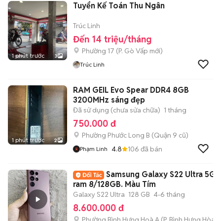
Tuyển Kế Toán Thu Ngân
Trúc Linh
Đến 14 triệu/tháng
Phường 17
(
P. Gò Vấp
mới)
1 phút trước
3
Trúc Linh
RAM GEIL Evo Spear DDR4 8GB
3200MHz sáng đẹp
Đã sử dụng (chưa sửa chữa)
1 tháng
750.000 đ
Phường Phước Long B (Quận 9 cũ)
1 phút trước
2
4.8
106
đã bán
Phạm Linh
Samsung Galaxy S22 Ultra 5G
ram 8/128GB. Màu Tím
Galaxy S22 Ultra
128 GB
4-6 tháng
8.600.000 đ
Phường Bình Hưng Hoà A
(
P. Bình Hưng Hòa
m