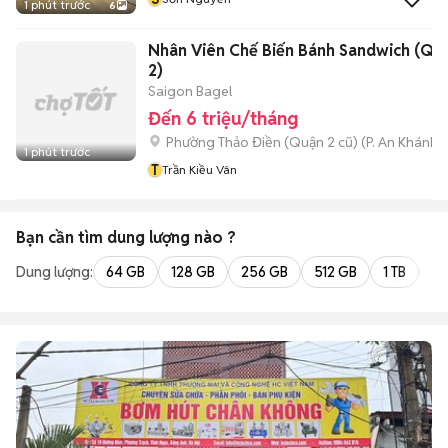
1 phút trước
6
Nhân Viên Chế Biến Bánh Sandwich (Qu
2)
Saigon Bagel
Đến 6 triệu/tháng
Phường Thảo Điền (Quận 2 cũ)
(
P. An Khánh
m
1 phút trước
T
Trần Kiều Vân
Bạn cần tìm
dung lượng
nào ?
Dung lượng:
64 GB
128 GB
256 GB
512 GB
1 TB
2 