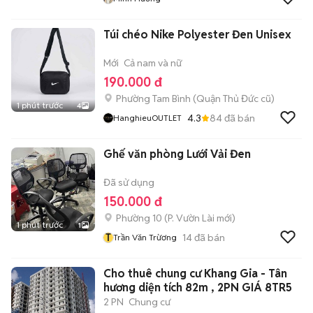
Túi chéo Nike Polyester Đen Unisex
Mới
Cả nam và nữ
190.000 đ
Phường Tam Bình (Quận Thủ Đức cũ)
1 phút trước
4
4.3
84
đã bán
HanghieuOUTLET
Ghế văn phòng Lưới Vải Đen
Đã sử dụng
150.000 đ
Phường 10
(
P. Vườn Lài
mới)
1 phút trước
1
T
14
đã bán
Trần Văn Trừơng
Cho thuê chung cư Khang Gia - Tân
hương diện tích 82m , 2PN GIÁ 8TR5
2 PN
Chung cư