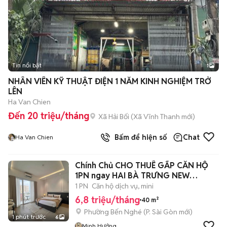
Tin nổi bật
1
NHÂN VIÊN KỸ THUẬT ĐIỆN 1 NĂM KINH NGHIỆM TRỞ
LÊN
Ha Van Chien
Đến 20 triệu/tháng
Xã Hải Bối
(
Xã Vĩnh Thanh
mới)
Bấm để hiện số
Chat
Ha Van Chien
Chính Chủ CHO THUÊ GẤP CĂN HỘ
1PN ngay HAI BÀ TRƯNG NEW
LUXURY
1 PN
Căn hộ dịch vụ, mini
6,8 triệu/tháng
40 m²
Phường Bến Nghé
(
P. Sài Gòn
mới)
1 phút trước
6
Minh Hướng