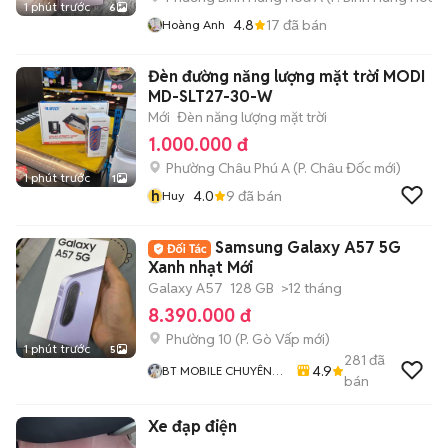
1 phút trước
6
4.8
17
đã bán
Hoàng Anh
Đèn đường năng lượng mặt trời MODI
MD-SLT27-30-W
Mới
Đèn năng lượng mặt trời
1.000.000 đ
Phường Châu Phú A
(
P. Châu Đốc
mới)
1 phút trước
1
h
4.0
9
đã bán
Huy
Samsung Galaxy A57 5G
Xanh nhạt Mới
Galaxy A57
128 GB
>12 tháng
8.390.000 đ
Phường 10
(
P. Gò Vấp
mới)
1 phút trước
5
281
đã
4.9
BT MOBILE CHUYÊN
bán
IPHONE VÀ ANDROID
GIÁ RẺ
Xe đạp điện