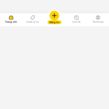
Trang chủ
Quản lý tin
Liên hệ
Tài khoản
Đăng tin
109.000 Bình chọn
Tải ứng dụng Chợ Tốt
Về Chợ Tốt
Quy chế sàn
Chính sách bảo mật
Giải quyết tranh chấp
CÔNG TY TNHH CHỢ TỐT - Người đại diện theo pháp luật:
Nguyễn Trọng Tấn; GPDKKD: 0312120782 do Sở KH & ĐT TP.HCM cấp ngày
11/01/2013;
GPMXH: 185/GP-BTTTT do Bộ Thông tin và Truyền thông