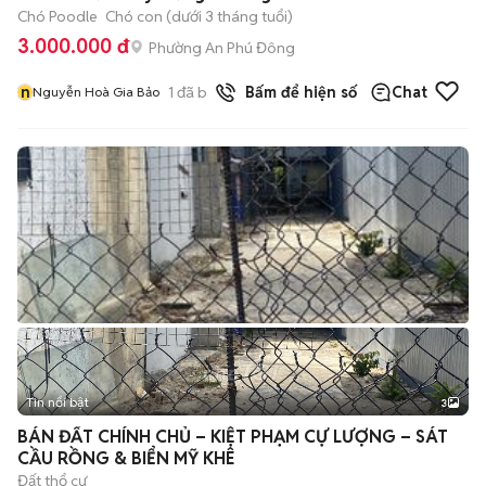
Chó Poodle
Chó con (dưới 3 tháng tuổi)
3.000.000 đ
Phường An Phú Đông
n
1
đã bán
Bấm để hiện số
Chat
Nguyễn Hoà Gia Bảo
Tin nổi bật
3
BÁN ĐẤT CHÍNH CHỦ – KIỆT PHẠM CỰ LƯỢNG – SÁT
CẦU RỒNG & BIỂN MỸ KHÊ
Đất thổ cư