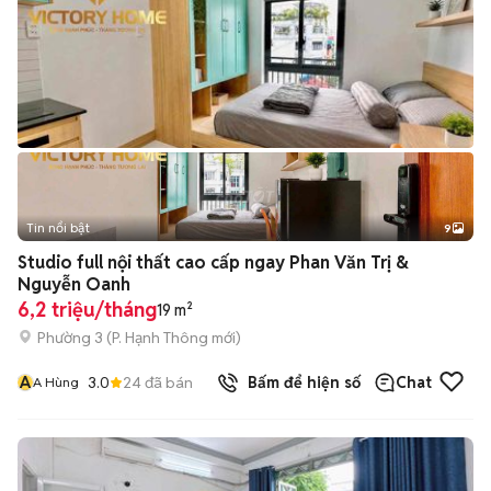
Tin nổi bật
9
+
2
Studio full nội thất cao cấp ngay Phan Văn Trị &
Nguyễn Oanh
6,2 triệu/tháng
19 m²
Phường 3
(
P. Hạnh Thông
mới)
A
3.0
24
đã bán
Bấm để hiện số
Chat
A Hùng