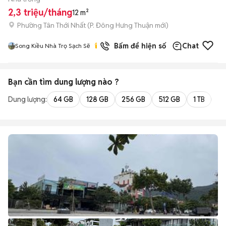
2,3 triệu/tháng
12 m²
Phường Tân Thới Nhất
(
P. Đông Hưng Thuận
mới)
Bấm để hiện số
Chat
Song Kiều Nhà Trọ Sạch Sẽ
Bạn cần tìm
dung lượng
nào ?
Dung lượng:
64 GB
128 GB
256 GB
512 GB
1 TB
2 