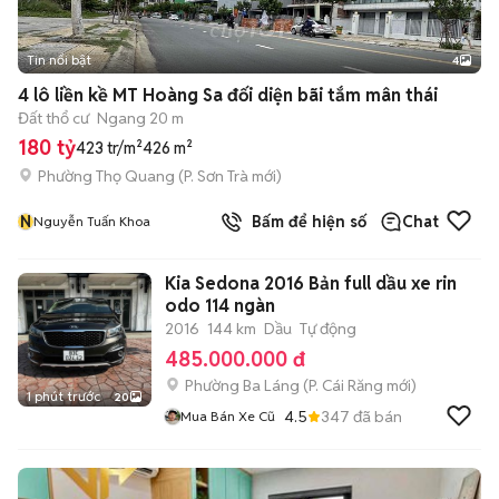
Tin nổi bật
4
4 lô liền kề MT Hoàng Sa đối diện bãi tắm mân thái
Đất thổ cư
Ngang 20 m
180 tỷ
423 tr/m²
426 m²
Phường Thọ Quang
(
P. Sơn Trà
mới)
N
Bấm để hiện số
Chat
Nguyễn Tuấn Khoa
Kia Sedona 2016 Bản full dầu xe rin
odo 114 ngàn
2016
144 km
Dầu
Tự động
485.000.000 đ
Phường Ba Láng
(
P. Cái Răng
mới)
1 phút trước
20
4.5
347
đã bán
Mua Bán Xe Cũ