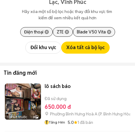
Lạc, Vĩnh Phúc
Hãy xóa một số bộ lọc hoặc thay đổi khu vực tìm 
kiếm để xem nhiều kết quả hơn
Điện thoại
ZTE
Blade V50 Vita
Đổi khu vực
Xóa tất cả bộ lọc
Tin đăng mới
lô sách báo
Đã sử dụng
650.000 đ
Phường Bình Hưng Hoà A
(
P. Bình Hưng Hòa
m
1 phút trước
2
T
5.0
1
đã bán
Tăng Hên