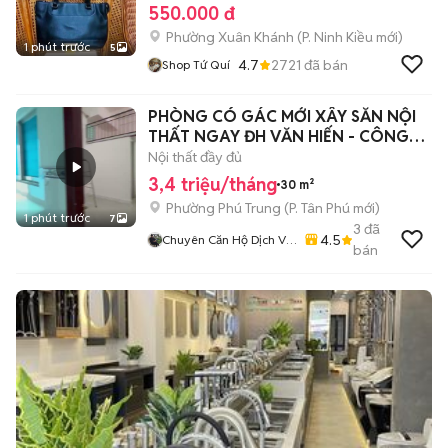
550.000 đ
Phường Xuân Khánh
(
P. Ninh Kiều
mới)
1 phút trước
5
4.7
2721
đã bán
Shop Tứ Quí
PHÒNG CÓ GÁC MỚI XÂY SẴN NỘI
THẤT NGAY ĐH VĂN HIẾN - CÔNG
THƯƠNG
Nội thất đầy đủ
3,4 triệu/tháng
30 m²
Phường Phú Trung
(
P. Tân Phú
mới)
1 phút trước
7
3
đã
4.5
Chuyên Căn Hộ Dịch Vụ
bán
- Phòng Trọ - Cam Kết
Giá Thật - Hình Thật