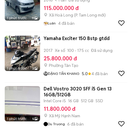
2018
< 1 tấn
Đã sử dụng
115.000.000 đ
Xã Hoà Long
(
P. Tam Long
mới)
1 phút trước
11
4
đã bán
Luân
Yamaha Exciter 150 Bstp gtdd
2017
Xe số
100 - 175 cc
Đã sử dụng
25.800.000 đ
Phường Tân Tạo
1 phút trước
2
5.0
4
đã bán
ĐẶNG TẤN KHANG
Dell Vostro 3020 SFF i5 Gen 13
16GB/512GB
Intel Core i5
16 GB
512 GB
SSD
11.800.000 đ
Xã Mỹ Hạnh Nam
1 phút trước
5
6
đã bán
Du Truong