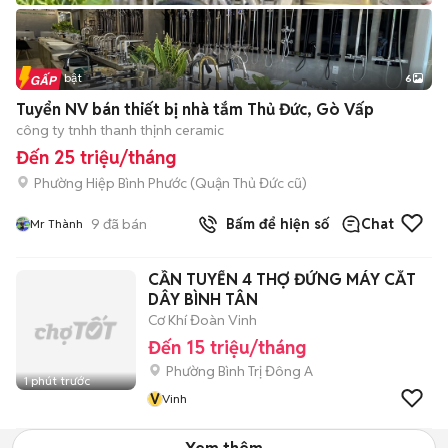
Tin nổi bật
6
+
2
Tuyển NV bán thiết bị nhà tắm Thủ Đức, Gò Vấp
công ty tnhh thanh thịnh ceramic
Đến 25 triệu/tháng
Phường Hiệp Bình Phước (Quận Thủ Đức cũ)
9
đã bán
Bấm để hiện số
Chat
Mr Thành
CẦN TUYỂN 4 THỢ ĐỨNG MÁY CẮT
DÂY BÌNH TÂN
Cơ Khí Đoàn Vinh
Đến 15 triệu/tháng
Phường Bình Trị Đông A
1 phút trước
V
Vinh