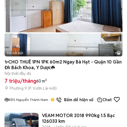
Tin nổi bật
7
+
2
✨CHO THUÊ 1PN 1PK 60m2 Ngay Bà Hạt - Quận 10 Gần
Đh Bách Khoa, Y Dược☘️
Nội thất đầy đủ
7 triệu/tháng
60 m²
Phường 9
(
P. Vườn Lài
mới)
2
đã bán
Bấm để hiện số
Chat
BĐS Nguyễn Thành Nam
VEAM MOTOR 2018 990kg 1.5 Bạc
126033 km