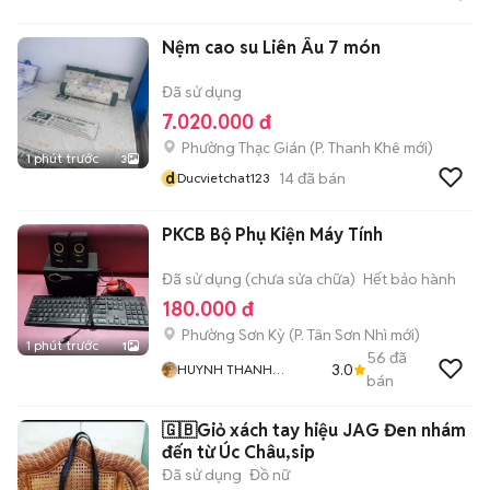
Nệm cao su Liên Âu 7 món
Đã sử dụng
7.020.000 đ
Phường Thạc Gián
(
P. Thanh Khê
mới)
1 phút trước
3
d
14
đã bán
Ducvietchat123
PKCB Bộ Phụ Kiện Máy Tính
Đã sử dụng (chưa sửa chữa)
Hết bảo hành
180.000 đ
Phường Sơn Kỳ
(
P. Tân Sơn Nhì
mới)
1 phút trước
1
56
đã
3.0
HUYNH THANH
bán
NHANH
🇬🇧Giỏ xách tay hiệu JAG Đen nhám
đến từ Úc Châu,sip
Đã sử dụng
Đồ nữ