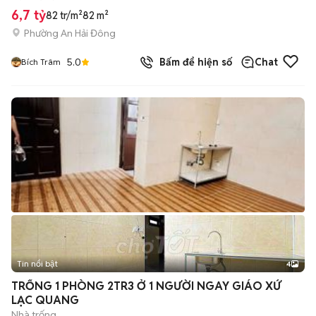
6,7 tỷ
82 tr/m²
82 m²
Phường An Hải Đông
5.0
Bấm để hiện số
Chat
Bích Trâm
Tin nổi bật
4
TRỐNG 1 PHÒNG 2TR3 Ở 1 NGƯỜI NGAY GIÁO XỨ
LẠC QUANG
Nhà trống