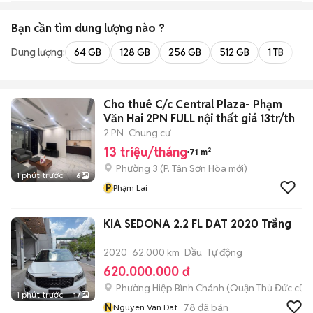
Bạn cần tìm
dung lượng
nào ?
Dung lượng:
64 GB
128 GB
256 GB
512 GB
1 TB
2 
Cho thuê C/c Central Plaza- Phạm
Văn Hai 2PN FULL nội thất giá 13tr/th
2 PN
Chung cư
13 triệu/tháng
71 m²
Phường 3
(
P. Tân Sơn Hòa
mới)
1 phút trước
6
P
Phạm Lai
KIA SEDONA 2.2 FL DAT 2020 Trắng
2020
62.000 km
Dầu
Tự động
620.000.000 đ
Phường Hiệp Bình Chánh (Quận Thủ Đức cũ)
1 phút trước
17
N
78
đã bán
Nguyen Van Dat