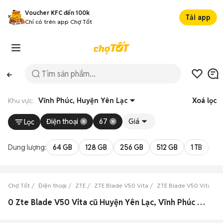
Voucher KFC đến 100k
Tải app
Chỉ có trên app Chợ Tốt
Khu vực:
Vĩnh Phúc, Huyện Yên Lạc
Xoá lọc
Điện thoại
67
Giá
Lọc
Dung lượng:
64 GB
128 GB
256 GB
512 GB
1 TB
2 
Chợ Tốt
Điện thoại
ZTE
ZTE Blade V50 Vita
ZTE Blade V50 Vita Vĩn
0 Zte Blade V50 Vita cũ Huyện Yên Lạc, Vĩnh Phúc đẹp