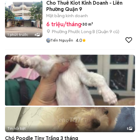
Cho Thuê Kiot Kinh Doanh - Liên
Phường Quận 9
Mặt bằng kinh doanh
6 triệu/tháng
30 m²
Phường Phước Long B (Quận 9 cũ)
1 phút trước
4
4.0
Tiến Nguyễn
Tin nổi bật
5
Chó Poodle Tiny Trắng 3 tháng