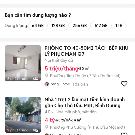
Bạn cần tìm
dung lượng
nào ?
Dung lượng:
64 GB
128 GB
256 GB
512 GB
1 TB
2 
PHÒNG TO 40-50M2 TÁCH BẾP KHU
LÝ PHỤC MAN Q7
Nội thất đầy đủ
5 triệu/tháng
50 m²
Phường Bình Thuận
(
P. Tân Thuận
mới)
2 phút trước
5
1
đã bán
Trang Home
Nhà 1 trệt 2 lầu mặt tiền kinh doanh
gần Chợ Thủ Dầu Một, Bình Dương
4 PN
Nhà mặt phố, mặt tiền
4 tỷ
63 tr/m²
64 m²
Phường Phú Cường
(
P. Thủ Dầu Một
mới)
2 phút trước
5