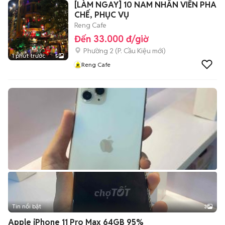
[LÀM NGAY] 10 NAM NHÂN VIÊN PHA
CHẾ, PHỤC VỤ
Reng Cafe
Đến 33.000 đ/giờ
Phường 2
(
P. Cầu Kiệu
mới)
1 phút trước
5
Reng Cafe
Tin nổi bật
3
Apple iPhone 11 Pro Max 64GB 95%