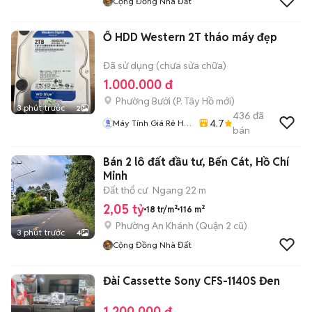
Cộng Đồng Nhà Đất
Ổ HDD Western 2T tháo máy đẹp
Đã sử dụng (chưa sửa chữa)
1.000.000 đ
Phường Bưởi
(
P. Tây Hồ
mới)
3 phút trước
2
436
đã
4.7
Máy Tính Giá Rẻ Hà
bán
Nôi
Bán 2 lô đất đầu tư, Bến Cát, Hồ Chí
Minh
Đất thổ cư
Ngang 22 m
2,05 tỷ
18 tr/m²
116 m²
Phường An Khánh (Quận 2 cũ)
3 phút trước
4
Cộng Đồng Nhà Đất
Đài Cassette Sony CFS-1140S Đen
1.200.000 đ