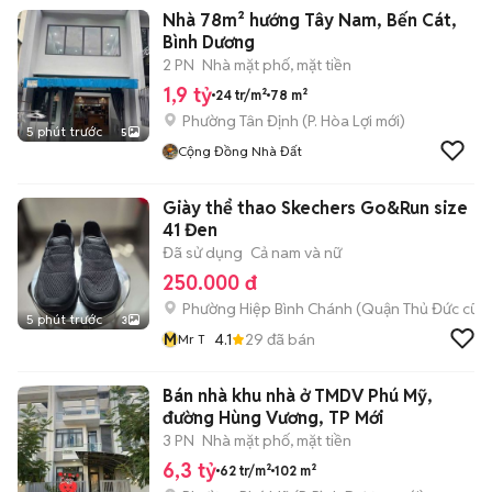
Nhà 78m² hướng Tây Nam, Bến Cát,
Bình Dương
2 PN
Nhà mặt phố, mặt tiền
1,9 tỷ
24 tr/m²
78 m²
Phường Tân Định
(
P. Hòa Lợi
mới)
5 phút trước
5
Cộng Đồng Nhà Đất
Giày thể thao Skechers Go&Run size
41 Đen
Đã sử dụng
Cả nam và nữ
250.000 đ
Phường Hiệp Bình Chánh (Quận Thủ Đức cũ)
5 phút trước
3
M
4.1
29
đã bán
Mr T
Bán nhà khu nhà ở TMDV Phú Mỹ,
đường Hùng Vương, TP Mới
3 PN
Nhà mặt phố, mặt tiền
6,3 tỷ
62 tr/m²
102 m²