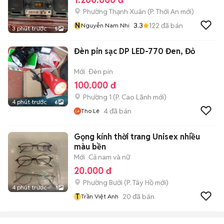
Phường Thạnh Xuân
(
P. Thới An
mới)
N
3.3
122
đã bán
Nguyễn Nam Nhi
3 phút trước
5
Đèn pin sạc DP LED-770 Đen, Đỏ
Mới
Đèn pin
100.000 đ
Phường 1
(
P. Cao Lãnh
mới)
4 phút trước
6
4
đã bán
Tho Lê
Gọng kính thời trang Unisex nhiều
màu bền
Mới
Cả nam và nữ
20.000 đ
Phường Bưởi
(
P. Tây Hồ
mới)
4 phút trước
1
T
20
đã bán
Trần Việt Anh