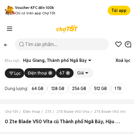
Voucher KFC đến 100k
Tải app
Chỉ có trên app Chợ Tốt
Khu vực:
Hậu Giang, Thành phố Ngã Bảy
Xoá lọc
Điện thoại
67
Giá
Lọc
Dung lượng:
64 GB
128 GB
256 GB
512 GB
1 TB
2 
Chợ Tốt
Điện thoại
ZTE
ZTE Blade V50 Vita
ZTE Blade V50 Vita Hậ
0 Zte Blade V50 Vita cũ Thành phố Ngã Bảy, Hậu Giang đẹp