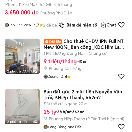
iPhone 11 Pro Max
64 GB
4-6 tháng
3.650.000 đ
Phường Phú Diễn
4.7
2
đã bán
Bấm để hiện số
Chat
Táo Sinh Viên
Cho thuê CHDV 1PN Full NT
New 100%_Ban công_KDC Him Lam
Quận 7.
1 PN
Hướng Đông Nam
Chung cư
9 triệu/tháng
40 m²
Phường Tân Hưng
2 phút trước
12
4.4
Cường
Bán đất góc 2 mặt tiền Nguyễn Văn
Trỗi, P.Hiệp Thành, 662m2
Đất thổ cư
Ngang 20 m
25 tỷ
38 tr/m²
662 m²
Phường Hiệp Thành
(
P. Tân Thới Hiệp
mới)
2 phút trước
4
Cộng Đồng Nhà Đất