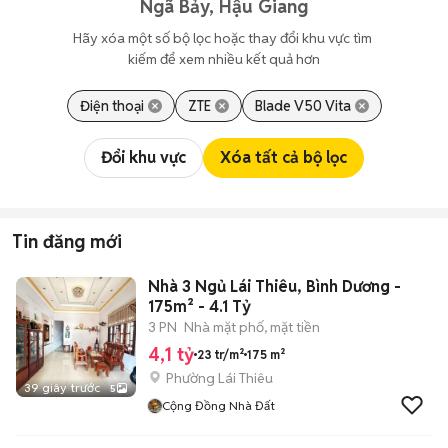
Ngã Bảy, Hậu Giang
Hãy xóa một số bộ lọc hoặc thay đổi khu vực tìm 
kiếm để xem nhiều kết quả hơn
Điện thoại
ZTE
Blade V50 Vita
Đổi khu vực
Xóa tất cả bộ lọc
Tin đăng mới
Nhà 3 Ngủ Lái Thiêu, Bình Dương -
175m² - 4.1 Tỷ
3 PN
Nhà mặt phố, mặt tiền
4,1 tỷ
23 tr/m²
175 m²
Phường Lái Thiêu
39 giây trước
5
Cộng Đồng Nhà Đất