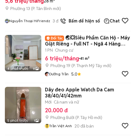
5,6 triệu/tháng
28 m²
Phường 13
(
P. Tân Bình
mới)
3
đã bán
Bấm để hiện số
Chat
Nguyễn Thoại HiFriendz
🌏💥Siêu Phẩm Căn Hộ - Máy
Giặt Riêng - Full NT - Ngã 4 Hàng
Xanh Q.BT
1 PN
Chung cư
6 triệu/tháng
41 m²
Phường 19
(
P. Thạnh Mỹ Tây
mới)
4 phút trước
11
5.0
Dưỡng Trần
Dây đeo Apple Watch Da Cam
38/40/41/42mm
Mới
Cả nam và nữ
20.000 đ
Phường Bưởi
(
P. Tây Hồ
mới)
5 phút trước
1
T
20
đã bán
Trần Việt Anh