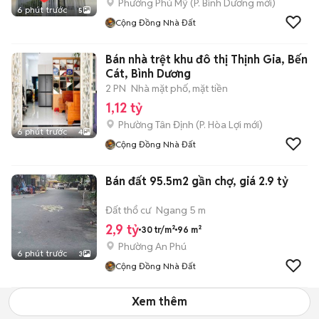
Phường Phú Mỹ
(
P. Bình Dương
mới)
6 phút trước
5
Cộng Đồng Nhà Đất
Bán nhà trệt khu đô thị Thịnh Gia, Bến
Cát, Bình Dương
2 PN
Nhà mặt phố, mặt tiền
1,12 tỷ
Phường Tân Định
(
P. Hòa Lợi
mới)
6 phút trước
4
Cộng Đồng Nhà Đất
Bán đất 95.5m2 gần chợ, giá 2.9 tỷ
Đất thổ cư
Ngang 5 m
2,9 tỷ
30 tr/m²
96 m²
Phường An Phú
6 phút trước
3
Cộng Đồng Nhà Đất
Xem thêm