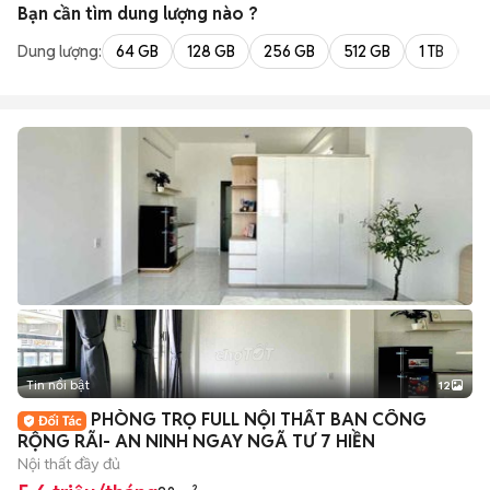
Bạn cần tìm
dung lượng
nào ?
Dung lượng:
64 GB
128 GB
256 GB
512 GB
1 TB
2 
Tin nổi bật
12
+
2
PHÒNG TRỌ FULL NỘI THẤT BAN CÔNG
RỘNG RÃI- AN NINH NGAY NGÃ TƯ 7 HIỀN
Nội thất đầy đủ