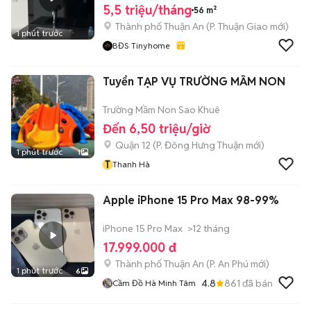
5,5 triệu/tháng
56 m²
Thành phố Thuận An
(
P. Thuận Giao
mới)
1 phút trước
BĐS Tinyhome
Tuyển TẠP VỤ TRƯỜNG MẦM NON
Trường Mầm Non Sao Khuê
Đến 6,50 triệu/giờ
Quận 12
(
P. Đông Hưng Thuận
mới)
1 phút trước
1
T
Thanh Hà
Apple iPhone 15 Pro Max 98-99%
iPhone 15 Pro Max
>12 tháng
17.999.000 đ
Thành phố Thuận An
(
P. An Phú
mới)
1 phút trước
6
4.8
861
đã bán
Cầm Đồ Hà Minh Tâm