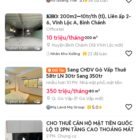
3.1
36
đã bán
Vũ Quang Thái
𝐊𝐇𝐎: 200m2➖10tr/th (tl), Liên ấp 2-
6, Vĩnh Lộc A, Bình Chánh
Officetel
10 triệu/tháng
200 m²
Huyện Bình Chánh
(
Xã Vĩnh Lộc
mới)
1 phút trước
3
22
đã bán
Nhân Kho Xưởng
Sang CHDV Gò Vấp Thuê
58tr LN 30tr Sang 350tr
nhiều hơn 10 PN
Nhà mặt phố, mặt tiền
350 triệu/tháng
80 m²
Q. Gò Vấp
(
P. Gò Vấp
mới)
1 phút trước
5
5.0
Mq Land Mq Group
CHO THUÊ CĂN HỘ MẶT TIỀN QUỐC
LỘ 13 2PN TẦNG CAO THOÁNG MÁT
2 PN
Chung cư