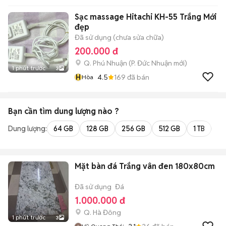
Sạc massage Hitachi KH-55 Trắng Mới
đẹp
Đã sử dụng (chưa sửa chữa)
200.000 đ
Q. Phú Nhuận
(
P. Đức Nhuận
mới)
1 phút trước
3
H
4.5
169
đã bán
Hòa
Bạn cần tìm
dung lượng
nào ?
Dung lượng:
64 GB
128 GB
256 GB
512 GB
1 TB
2 
Mặt bàn đá Trắng vân đen 180x80cm
Đã sử dụng
Đá
1.000.000 đ
Q. Hà Đông
1 phút trước
3