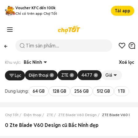
Voucher KFC đến 100k
Tải app
Chỉ có trên app Chợ Tốt
Khu vực:
Bắc Ninh
Xoá lọc
Điện thoại
ZTE
4477
Giá
Lọc
Dung lượng:
64 GB
128 GB
256 GB
512 GB
1 TB
2 
Chợ Tốt
Điện thoại
ZTE
ZTE Blade V60 Design
ZTE Blade V60 Desig
0 Zte Blade V60 Design cũ Bắc Ninh đẹp