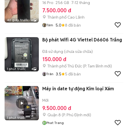
16 Pro
256 GB
7-12 tháng
7.500.000 đ
Thành phố Cao Lãnh
40 giây trước
6
5.0
8
đã bán
Tâm
Bộ phát Wifi 4G Viettel D6606 Trắng
Đã sử dụng (chưa sửa chữa)
150.000 đ
Thành phố Thủ Đức
(
P. Tam Bình
mới)
1 phút trước
4
3.5
5
đã bán
Trân
Máy in date tự động Kim loại Xám
Mới
9.500.000 đ
Quận 8
(
P. Phú Định
mới)
1 phút trước
Phat Trang