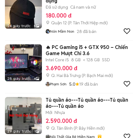
dụng
Đã sử dụng
Cả nam và nữ
180.000 đ
Quận 12
(
P. Tân Thới Hiệp
mới)
24 giây trước
5
28
đã bán
Nón Mầm Non
🔥 PC Gaming i5 + GTX 950 – Chiến
Game Mượt Chỉ 3.6
Intel Core i5
8 GB
< 128 GB
SSD
3.690.000 đ
Q. Hai Bà Trưng
(
P. Bạch Mai
mới)
28 giây trước
4
5.0
19
đã bán
Phạm Sơn
Tủ quần áo---Tủ quần áo---Tủ quần
áo---Tủ quần áo
Mới
Nhựa
2.590.000 đ
Q. Tân Bình
(
P. Bảy Hiền
mới)
29 giây trước
1
Nội Thất Gía Rẻ Miền Nam