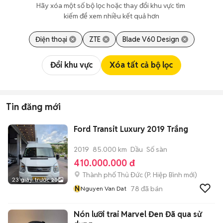
Hãy xóa một số bộ lọc hoặc thay đổi khu vực tìm 
kiếm để xem nhiều kết quả hơn
Điện thoại
ZTE
Blade V60 Design
Đổi khu vực
Xóa tất cả bộ lọc
Tin đăng mới
Ford Transit Luxury 2019 Trắng
2019
85.000 km
Dầu
Số sàn
410.000.000 đ
Thành phố Thủ Đức
(
P. Hiệp Bình
mới)
23 giây trước
20
N
78
đã bán
Nguyen Van Dat
Nón lưỡi trai Marvel Đen Đã qua sử