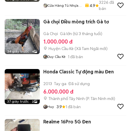
3226
đã
4.9
Cửa Hàng Tủ Nhựa
bán
Đài Loan Hoàng
Quân
Gà chọi Điều mòng trích Gà tơ
Gà Chọi
Gà lớn (từ 3 tháng tuổi)
1.000.000 đ
Huyện Cầu Kè
(
Xã Tam Ngãi
mới)
34 giây trước
4
1
đã bán
Duy Cầu Kè
Honda Classic Tự động màu Đen
2013
Tay ga
Đã sử dụng
6.000.000 đ
Thành phố Tây Ninh
(
P. Tân Ninh
mới)
37 giây trước
2
3.9
1
đã bán
Huy
Realme 16Pro 5G Đen