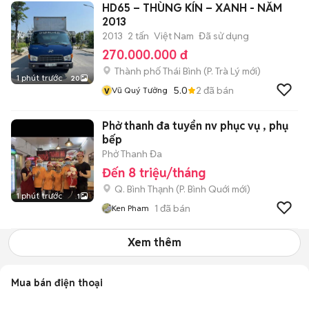
HD65 – THÙNG KÍN – XANH - NĂM
2013
2013
2 tấn
Việt Nam
Đã sử dụng
270.000.000 đ
Thành phố Thái Bình
(
P. Trà Lý
mới)
1 phút trước
20
v
5.0
2
đã bán
Vũ Quý Tưởng
Phở thanh đa tuyển nv phục vụ , phụ
bếp
Phở Thanh Đa
Đến 8 triệu/tháng
Q. Bình Thạnh
(
P. Bình Quới
mới)
1 phút trước
1
1
đã bán
Ken Pham
Xem thêm
Mua bán điện thoại