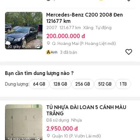
Mercedes-Benz C200 2008 Đen
121677 km
2007
121.677 km
Xăng
Tự động
200.000.000 đ
Q. Hoàng Mai
(
P. Hoàng Liệt
mới)
30 giây trước
3
A
3
đã bán
Anh
Bạn cần tìm
dung lượng
nào ?
Dung lượng:
64 GB
128 GB
256 GB
512 GB
1 TB
2 
TỦ NHỰA ĐÀI LOAN 5 CÁNH MÀU
TRẮNG
Đã sử dụng
Nhựa
2.950.000 đ
Quận 10
(
P. Vườn Lài
mới)
34 giây trước
1