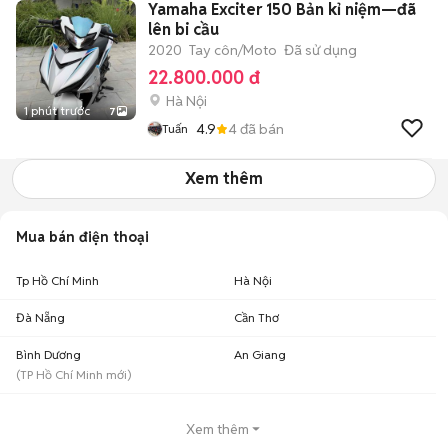
Yamaha Exciter 150 Bản kỉ niệm—đã
lên bi cầu
2020
Tay côn/Moto
Đã sử dụng
22.800.000 đ
Hà Nội
1 phút trước
7
4.9
4
đã bán
Tuấn
Xem thêm
Mua bán điện thoại
Tp Hồ Chí Minh
Hà Nội
Đà Nẵng
Cần Thơ
Bình Dương
An Giang
(
TP Hồ Chí Minh
mới)
Xem thêm