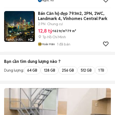
Ngoc Vo
Bán Căn hộ đẹp 79.1m2, 2PN, 2WC,
Landmark 4, Vinhomes Central Park
2 PN
Chung cư
12,8 tỷ
162 tr/m²
79 m²
Tp Hồ Chí Minh
1 phút trước
8
H
1
đã bán
Hoài Hân
Bạn cần tìm
dung lượng
nào ?
Dung lượng:
64 GB
128 GB
256 GB
512 GB
1 TB
2 