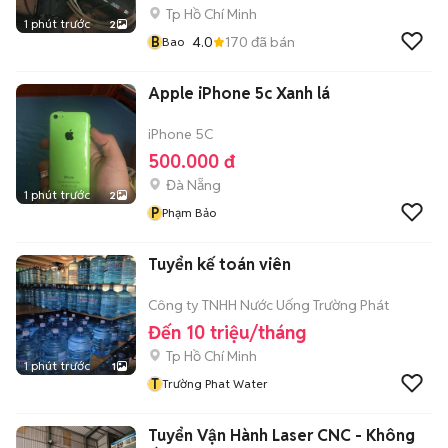
Tp Hồ Chí Minh
1 phút trước
2
B
4.0
170
đã bán
Bao
Apple iPhone 5c Xanh lá
iPhone 5C
500.000 đ
Đà Nẵng
1 phút trước
2
P
Phạm Bảo
Tuyển kế toán viên
Công ty TNHH Nước Uống Trường Phát
Đến 10 triệu/tháng
Tp Hồ Chí Minh
1 phút trước
1
T
Trường Phat Water
Tuyển Vận Hành Laser CNC - Không