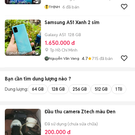
1 phút trước
4
T
6
đã bán
THỊNH
Samsung A51 Xanh 2 sim
Galaxy A51
128 GB
1.650.000 đ
Tp Hồ Chí Minh
1 phút trước
5
4.7
715
đã bán
Nguyễn Văn Vang
Bạn cần tìm
dung lượng
nào ?
Dung lượng:
64 GB
128 GB
256 GB
512 GB
1 TB
2 
Đầu thu camera Ztech màu Đen
Đã sử dụng (chưa sửa chữa)
200.000 đ