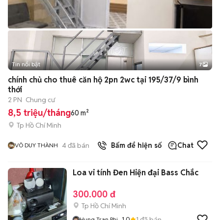
Tin nổi bật
7
+
2
chính chủ cho thuê căn hộ 2pn 2wc tại 195/37/9 bình
thới
2 PN
Chung cư
8,5 triệu/tháng
60 m²
Tp Hồ Chí Minh
4
đã bán
Bấm để hiện số
Chat
VÕ DUY THÀNH
Loa vi tính Đen Hiện đại Bass Chắc
300.000 đ
Tp Hồ Chí Minh
1.0
1
đã bán
Hung Tran Phi