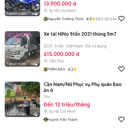
13.900.000 đ
Tp Hồ Chí Minh
1 phút trước
6
4.9
880
đã bán
Nguyễn Trường Thịnh
Xe tải HiNo 5tấn 2021 thùng 5m7
2021
5 tấn
Việt Nam
Đã sử dụng
615.000.000 đ
Cần Thơ
1 phút trước
14
4.2
TRẦN BẢO
Cần Nam/Nữ Phục vụ Phụ quán Bao
ăn ở
Gia
Đến 12 triệu/tháng
Tp Hồ Chí Minh
1 phút trước
1
Huỳnh Trần Thành