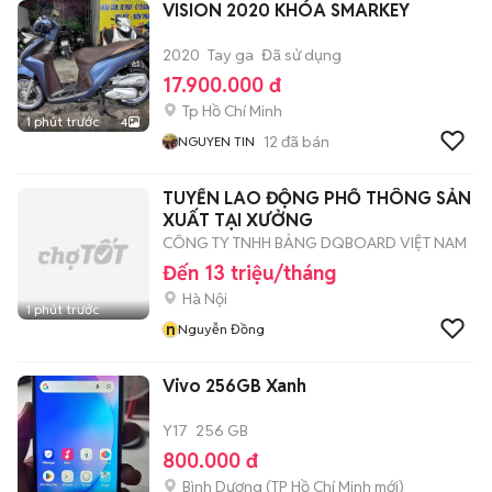
VISION 2020 KHÓA SMARKEY
2020
Tay ga
Đã sử dụng
17.900.000 đ
Tp Hồ Chí Minh
1 phút trước
4
12
đã bán
NGUYEN TIN
TUYỂN LAO ĐỘNG PHỔ THÔNG SẢN
XUẤT TẠI XƯỞNG
CÔNG TY TNHH BẢNG DQBOARD VIỆT NAM
Đến 13 triệu/tháng
Hà Nội
1 phút trước
n
Nguyễn Đồng
Vivo 256GB Xanh
Y17
256 GB
800.000 đ
Bình Dương
(
TP Hồ Chí Minh
mới)