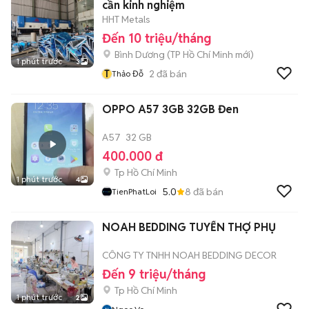
cần kinh nghiệm
HHT Metals
Đến 10 triệu/tháng
Bình Dương
(
TP Hồ Chí Minh
mới)
1 phút trước
3
T
2
đã bán
Thảo Đỗ
OPPO A57 3GB 32GB Đen
A57
32 GB
400.000 đ
Tp Hồ Chí Minh
1 phút trước
4
5.0
8
đã bán
TienPhatLoi
NOAH BEDDING TUYỂN THỢ PHỤ
CÔNG TY TNHH NOAH BEDDING DECOR
Đến 9 triệu/tháng
Tp Hồ Chí Minh
1 phút trước
2