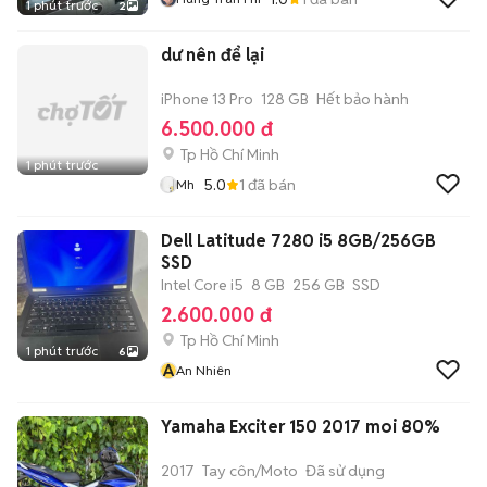
1 phút trước
2
dư nên để lại
iPhone 13 Pro
128 GB
Hết bảo hành
6.500.000 đ
Tp Hồ Chí Minh
1 phút trước
5.0
1
đã bán
Mh
Dell Latitude 7280 i5 8GB/256GB
SSD
Intel Core i5
8 GB
256 GB
SSD
2.600.000 đ
Tp Hồ Chí Minh
1 phút trước
6
A
An Nhiên
Yamaha Exciter 150 2017 moi 80%
2017
Tay côn/Moto
Đã sử dụng