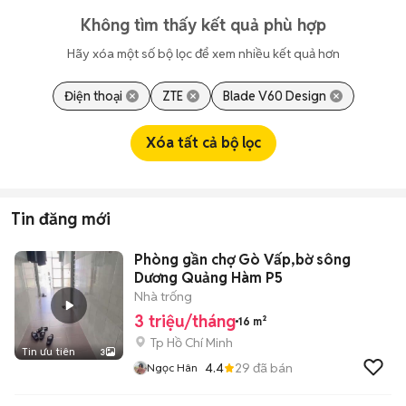
Không tìm thấy kết quả phù hợp
Hãy xóa một số bộ lọc để xem nhiều kết quả hơn
Điện thoại
ZTE
Blade V60 Design
Xóa tất cả bộ lọc
Tin đăng mới
Phòng gần chợ Gò Vấp,bờ sông
Dương Quảng Hàm P5
Nhà trống
3 triệu/tháng
16 m²
Tp Hồ Chí Minh
Tin ưu tiên
3
4.4
29
đã bán
Ngọc Hân