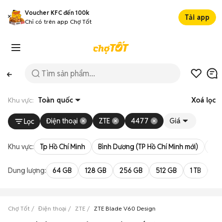
Voucher KFC đến 100k
Tải app
Chỉ có trên app Chợ Tốt
Khu vực:
Toàn quốc
Xoá lọc
Điện thoại
ZTE
4477
Giá
Lọc
Khu vực:
Tp Hồ Chí Minh
Bình Dương (TP Hồ Chí Minh mới)
Bà 
Dung lượng:
64 GB
128 GB
256 GB
512 GB
1 TB
2 
Chợ Tốt
Điện thoại
ZTE
ZTE Blade V60 Design