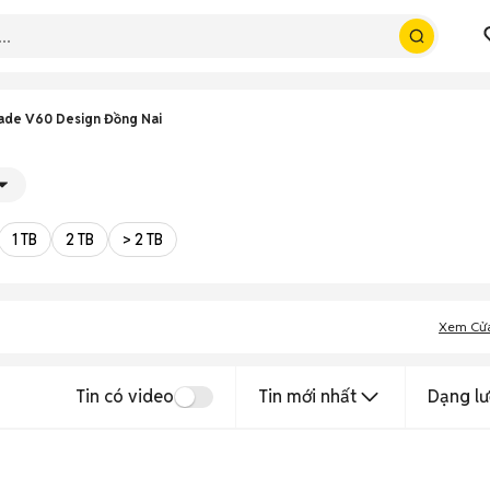
ade V60 Design Đồng Nai
1 TB
2 TB
> 2 TB
Xem Cử
Tin có video
Tin mới nhất
Dạng lư