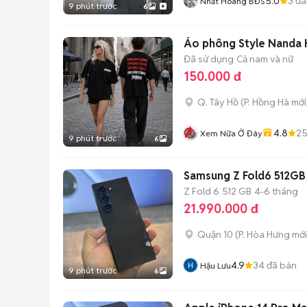
5.0
3
đã
Nhất Hoàng BĐS
9 phút trước
6
Áo phông Style Nanda K
Đã sử dụng
Cả nam và nữ
150.000 đ
Q. Tây Hồ
(
P. Hồng Hà
mới
4.8
2
Xem Nữa Ở Đây
9 phút trước
6
Samsung Z Fold6 512GB
Z Fold 6
512 GB
4-6 tháng
21.990.000 đ
Quận 10
(
P. Hòa Hưng
mới
4.9
34
đã bán
Hậu Lưu
9 phút trước
6