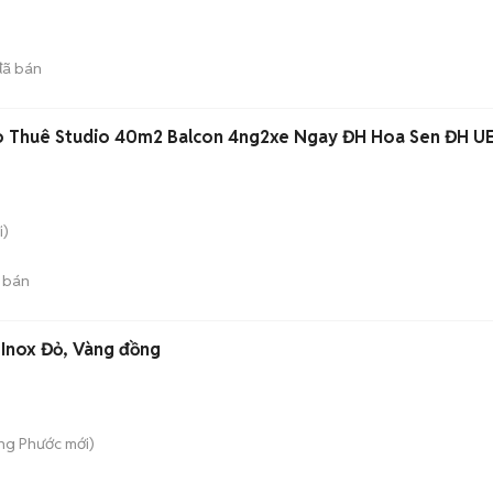
)
ã bán
ho Thuê Studio 40m2 Balcon 4ng2xe Ngay ĐH Hoa Sen ĐH U
i)
 bán
 Inox Đỏ, Vàng đồng
ong Phước
mới)