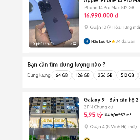
Apple iPhone 14 Pro M
iPhone 14 Pro Max
512 GB
16.990.000 đ
Quận 10
(
P. Hòa Hưng
mới
4.9
34
đã bán
Hậu Lưu
10 phút trước
6
Bạn cần tìm
dung lượng
nào ?
Dung lượng:
64 GB
128 GB
256 GB
512 GB
Galaxy 9 - Bán căn hộ 
2 PN
Chung cư
5,95 tỷ
104 tr/m²
57 m²
Quận 4
(
P. Vĩnh Hội
mới)