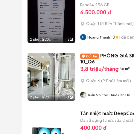
Reno14
256 GB
6.500.000 đ
Quận 1
(
P. Bến Thành
mới)
1.0
1
đã bá
Hoang Thanh
2 phút trước
3
PHÒNG GIÁ S
10_Q6
3,8 triệu/tháng
30 m²
Quận 6
(
P. Phú Lâm
mới)
Tuấn Võ Cho Thuê Căn Hộ
2 phút trước
5
Phòng Trọ
Tản nhiệt nước DeepC
Đã sử dụng (chưa sửa chữa)
400.000 đ