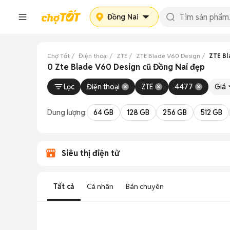
Đồng Nai
Chợ Tốt
Điện thoại
ZTE
ZTE Blade V60 Design
ZTE Bl
0 Zte Blade V60 Design cũ Đồng Nai đẹp
Lọc
Điện thoại
ZTE
4477
Giá
Dung lượng:
64 GB
128 GB
256 GB
512 GB
Siêu thị điện tử
Tất cả
Cá nhân
Bán chuyên