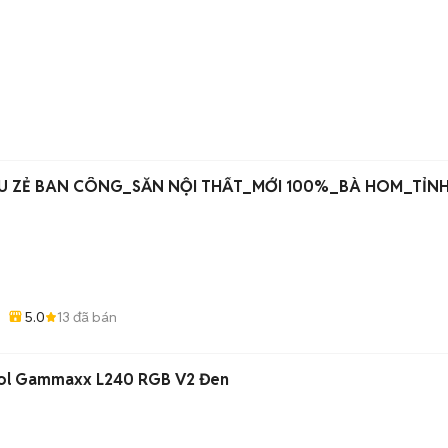
n
IU ZẺ BAN CÔNG_SẴN NỘI THẤT_MỚI 100%_BÀ HOM_TỈNH
5.0
13
đã bán
ool Gammaxx L240 RGB V2 Đen