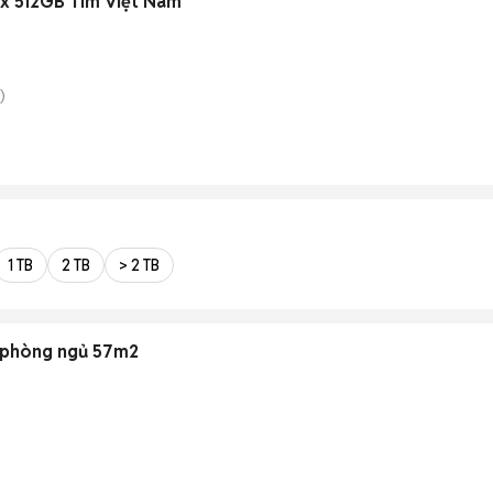
ax 512GB Tím Việt Nam
)
1 TB
2 TB
> 2 TB
2 phòng ngủ 57m2