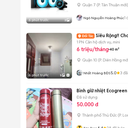
Quận 7
(
P. Tân Thuận
mới
1
đ
Ngô Nguyễn Hoàng Phúc
6 phút trước
2
Siêu Rộng!! C
1 PN
Căn hộ dịch vụ, mini
6 triệu/tháng
40 m²
Quận 10
(
P. Diên Hồng
mớ
5.0
3
đã
Nhất Hoàng BĐS
6 phút trước
5
Bình giữ nhiệt Ecogreen
Đã sử dụng
50.000 đ
Thành phố Thủ Đức
(
P. L
4.4
28
đã bán