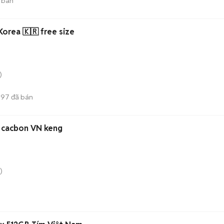
 bán
orea 🇰🇷 free size
)
597
đã bán
 cacbon VN keng
)