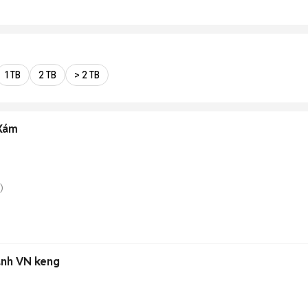
1 TB
2 TB
> 2 TB
 Xám
)
anh VN keng