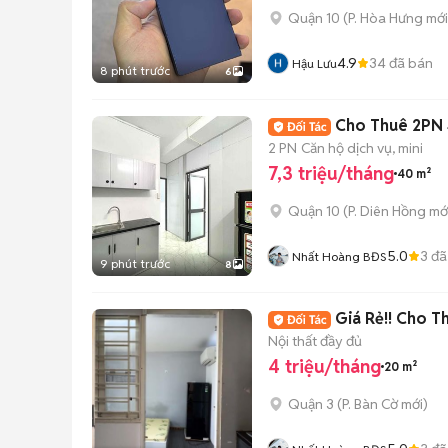
Quận 10
(
P. Hòa Hưng
mới
4.9
34
đã bán
Hậu Lưu
8 phút trước
6
Cho Thuê 2PN 
2 PN
Căn hộ dịch vụ, mini
7,3 triệu/tháng
40 m²
Quận 10
(
P. Diên Hồng
mớ
5.0
3
đã
Nhất Hoàng BĐS
9 phút trước
8
Giá Rẻ!! Cho 
Nội thất đầy đủ
4 triệu/tháng
20 m²
Quận 3
(
P. Bàn Cờ
mới)