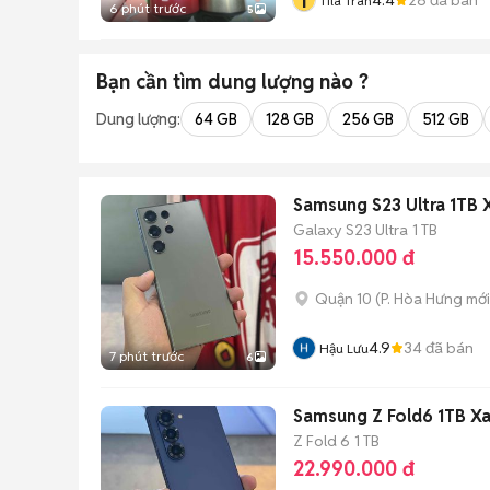
T
Tila Tran
6 phút trước
5
Bạn cần tìm
dung lượng
nào ?
Dung lượng:
64 GB
128 GB
256 GB
512 GB
Samsung S23 Ultra 1TB
Galaxy S23 Ultra
1 TB
15.550.000 đ
Quận 10
(
P. Hòa Hưng
mới
4.9
34
đã bán
Hậu Lưu
7 phút trước
6
Samsung Z Fold6 1TB X
Z Fold 6
1 TB
22.990.000 đ