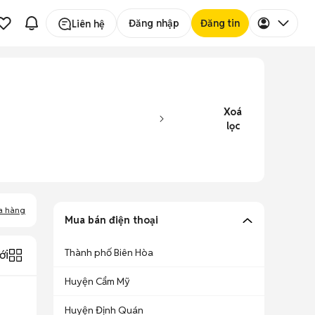
Đăng nhập
Đăng tin
Liên hệ
Xoá
lọc
a hàng
Mua bán điện thoại
Thành phố Biên Hòa
ới
Huyện Cẩm Mỹ
Huyện Định Quán