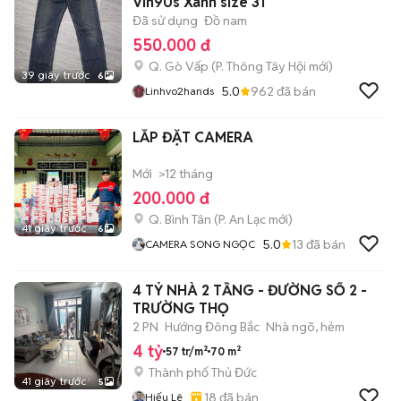
Vin90s Xanh size 31
Đã sử dụng
Đồ nam
550.000 đ
Q. Gò Vấp
(
P. Thông Tây Hội
mới)
39 giây trước
6
5.0
962
đã bán
Linhvo2hands
LẮP ĐẶT CAMERA
Mới
>12 tháng
200.000 đ
Q. Bình Tân
(
P. An Lạc
mới)
41 giây trước
6
5.0
13
đã bán
CAMERA SONG NGỌC
4 TỶ NHÀ 2 TẦNG - ĐƯỜNG SỐ 2 -
TRƯỜNG THỌ
2 PN
Hướng Đông Bắc
Nhà ngõ, hẻm
4 tỷ
57 tr/m²
70 m²
Thành phố Thủ Đức
41 giây trước
5
18
đã bán
Hiếu Lê