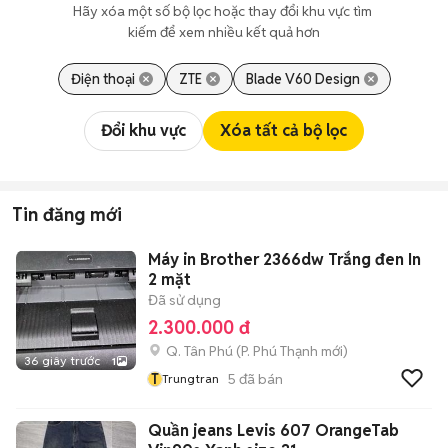
Hãy xóa một số bộ lọc hoặc thay đổi khu vực tìm 
kiếm để xem nhiều kết quả hơn
Điện thoại
ZTE
Blade V60 Design
Đổi khu vực
Xóa tất cả bộ lọc
Tin đăng mới
Máy in Brother 2366dw Trắng đen In
2 mặt
Đã sử dụng
2.300.000 đ
Q. Tân Phú
(
P. Phú Thạnh
mới)
36 giây trước
1
T
5
đã bán
Trungtran
Quần jeans Levis 607 OrangeTab