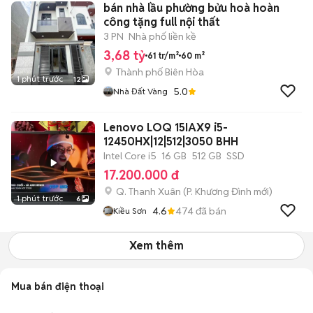
bán nhà lầu phường bửu hoà hoàn
công tặng full nội thất
3 PN
Nhà phố liền kề
3,68 tỷ
61 tr/m²
60 m²
Thành phố Biên Hòa
1 phút trước
12
5.0
Nhà Đất Vàng
Lenovo LOQ 15IAX9 i5-
12450HX|12|512|3050 BHH
Intel Core i5
16 GB
512 GB
SSD
17.200.000 đ
Q. Thanh Xuân
(
P. Khương Đình
mới)
1 phút trước
6
4.6
474
đã bán
Kiều Sơn
Xem thêm
Mua bán điện thoại