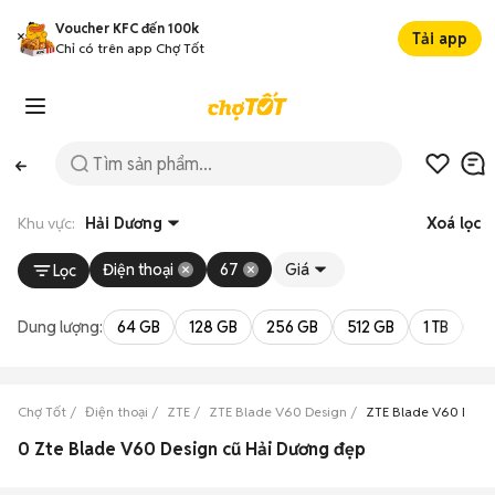
Voucher KFC đến 100k
Tải app
Chỉ có trên app Chợ Tốt
Khu vực:
Hải Dương
Xoá lọc
Điện thoại
67
Giá
Lọc
Dung lượng:
64 GB
128 GB
256 GB
512 GB
1 TB
2 
Chợ Tốt
Điện thoại
ZTE
ZTE Blade V60 Design
ZTE Blade V60 Desi
0 Zte Blade V60 Design cũ Hải Dương đẹp