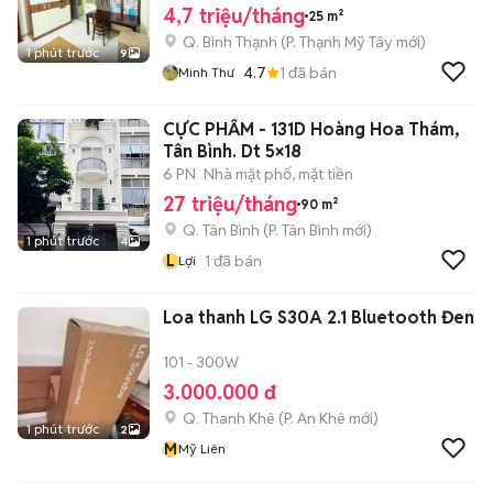
4,7 triệu/tháng
25 m²
Q. Bình Thạnh
(
P. Thạnh Mỹ Tây
mới)
1 phút trước
9
4.7
1
đã bán
Minh Thư
CỰC PHẨM - 131D Hoàng Hoa Thám,
Tân Bình. Dt 5×18
6 PN
Nhà mặt phố, mặt tiền
27 triệu/tháng
90 m²
Q. Tân Bình
(
P. Tân Bình
mới)
1 phút trước
4
L
1
đã bán
Lợi
Loa thanh LG S30A 2.1 Bluetooth Đen
101 - 300W
3.000.000 đ
Q. Thanh Khê
(
P. An Khê
mới)
1 phút trước
2
M
Mỹ Liên