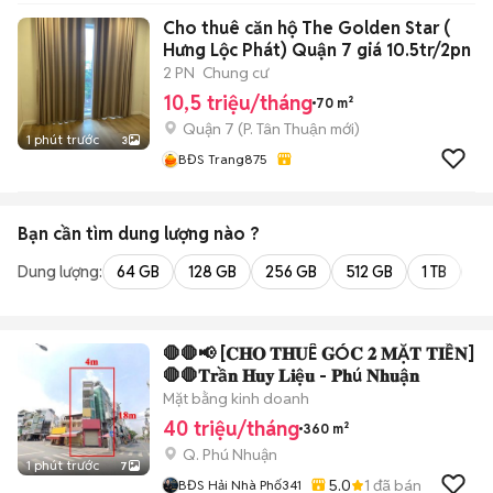
ĐẠI THẮNG HOLDINGS
Cho thuê căn hộ The Golden Star (
Hưng Lộc Phát) Quận 7 giá 10.5tr/2pn
2 PN
Chung cư
10,5 triệu/tháng
70 m²
Quận 7
(
P. Tân Thuận
mới)
1 phút trước
3
BĐS Trang875
Bạn cần tìm
dung lượng
nào ?
Dung lượng:
64 GB
128 GB
256 GB
512 GB
1 TB
2 
🛑🛑📢 [𝐂𝐇𝐎 𝐓𝐇𝐔Ê 𝐆Ó𝐂 𝟐 𝐌Ặ𝐓 𝐓𝐈Ề𝐍]
🛑🛑𝐓𝐫ầ𝐧 𝐇𝐮𝐲 𝐋𝐢ệ𝐮 - 𝐏𝐡ú 𝐍𝐡𝐮ậ𝐧
Mặt bằng kinh doanh
40 triệu/tháng
360 m²
Q. Phú Nhuận
1 phút trước
7
5.0
1
đã bán
BĐS Hải Nhà Phố341