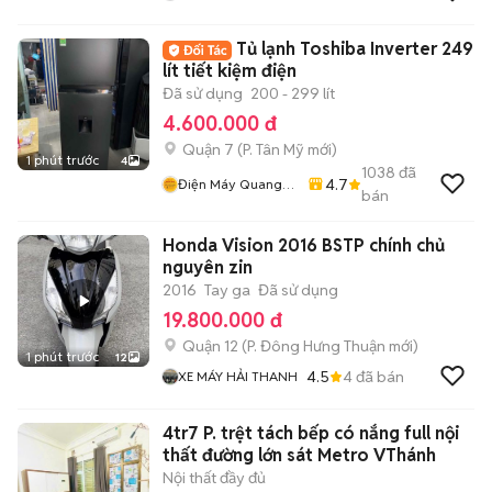
Tủ lạnh Toshiba Inverter 249
lít tiết kiệm điện
Đã sử dụng
200 - 299 lít
4.600.000 đ
Quận 7
(
P. Tân Mỹ
mới)
1 phút trước
4
1038
đã
4.7
Điện Máy Quang
bán
Phát
Honda Vision 2016 BSTP chính chủ
nguyên zin
2016
Tay ga
Đã sử dụng
19.800.000 đ
Quận 12
(
P. Đông Hưng Thuận
mới)
1 phút trước
12
4.5
4
đã bán
XE MÁY HẢI THANH
4tr7 P. trệt tách bếp có nắng full nội
thất đường lớn sát Metro VThánh
Nội thất đầy đủ