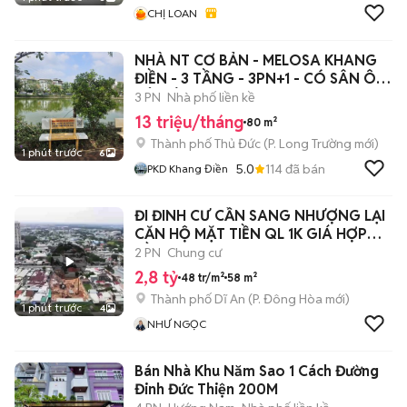
CHỊ LOAN
NHÀ NT CƠ BẢN - MELOSA KHANG
ĐIỀN - 3 TẦNG - 3PN+1 - CÓ SÂN Ô
TÔ RIÊNG
3 PN
Nhà phố liền kề
13 triệu/tháng
80 m²
Thành phố Thủ Đức
(
P. Long Trường
mới)
1 phút trước
6
5.0
114
đã bán
PKD Khang Điền
ĐI ĐINH CƯ CẦN SANG NHƯỢNG LẠI
CĂN HỘ MẶT TIỀN QL 1K GIÁ HỢP
ĐỒNG
2 PN
Chung cư
2,8 tỷ
48 tr/m²
58 m²
Thành phố Dĩ An
(
P. Đông Hòa
mới)
1 phút trước
4
NHƯ NGỌC
Bán Nhà Khu Năm Sao 1 Cách Đường
Đinh Đức Thiện 200M