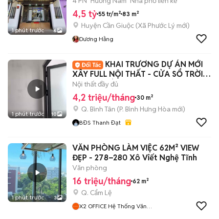
4 PN
Hướng Nam
Nhà phố liền kề
4,5 tỷ
55 tr/m²
83 m²
Huyện Cần Giuộc
(
Xã Phước Lý
mới)
1 phút trước
6
Dương Hằng
KHAI TRƯƠNG DỰ ÁN MỚI
XÂY FULL NỘI THẤT - CỬA SỔ TRỜI -
THANG MÁY
Nội thất đầy đủ
4,2 triệu/tháng
30 m²
Q. Bình Tân
(
P. Bình Hưng Hòa
mới)
1 phút trước
10
BĐS Thanh Đạt
VĂN PHÒNG LÀM VIỆC 62M² VIEW
ĐẸP - 278–280 Xô Viết Nghệ Tĩnh
Văn phòng
16 triệu/tháng
62 m²
Q. Cẩm Lệ
1 phút trước
3
X2 OFFICE Hệ Thống Văn
Phòng Cho Thuê Đà Nẵng