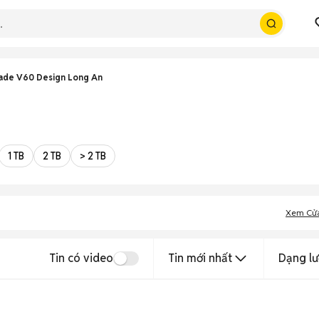
ade V60 Design Long An
1 TB
2 TB
> 2 TB
Xem Cử
Tin có video
Tin mới nhất
Dạng lư