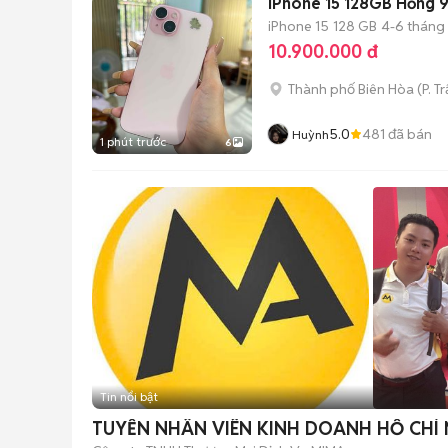
iPhone 15 128GB Hồng 
iPhone 15
128 GB
4-6 tháng
10.900.000 đ
Thành phố Biên Hòa
(
P. T
5.0
481
đã bán
Huỳnh
1 phút trước
6
Tin nổi bật
TUYỂN NHÂN VIÊN KINH DOANH HỒ CHÍ