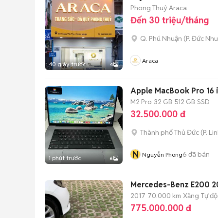
Phong Thuỷ Araca
Đến 30 triệu/tháng
Q. Phú Nhuận
(
P. Đức Nh
Araca
40 giây trước
4
Apple MacBook Pro 16 
M2 Pro
32 GB
512 GB
SSD
32.500.000 đ
Thành phố Thủ Đức
(
P. Li
N
6
đã bán
Nguyễn Phong
1 phút trước
6
Mercedes-Benz E200 20
2017
70.000 km
Xăng
Tự đ
775.000.000 đ