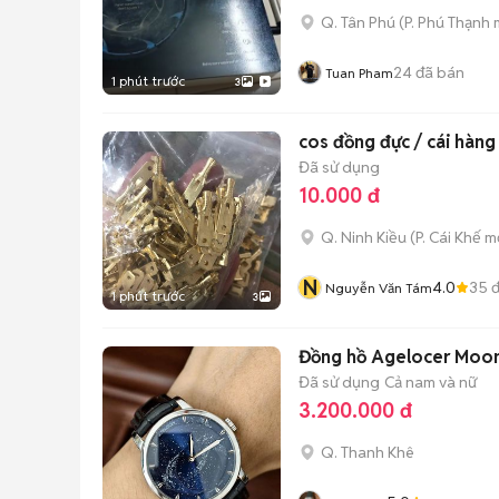
Q. Tân Phú
(
P. Phú Thạnh
m
24
đã bán
Tuan Pham
1 phút trước
3
cos đồng đực / cái hàng 
Đã sử dụng
10.000 đ
Q. Ninh Kiều
(
P. Cái Khế
mớ
N
4.0
35
đ
Nguyễn Văn Tám
1 phút trước
3
Đồng hồ Agelocer Moo
Đã sử dụng
Cả nam và nữ
3.200.000 đ
Q. Thanh Khê