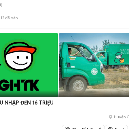
i)
12
đã bán
HU NHẬP ĐẾN 16 TRIỆU
Huyện C