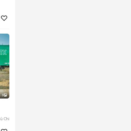
3
ủ Chi