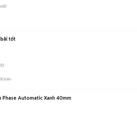
ới)
bãi tốt
i)
ã bán
n Phase Automatic Xanh 40mm