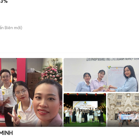
93%
rấn Biên
mới)
 MINH