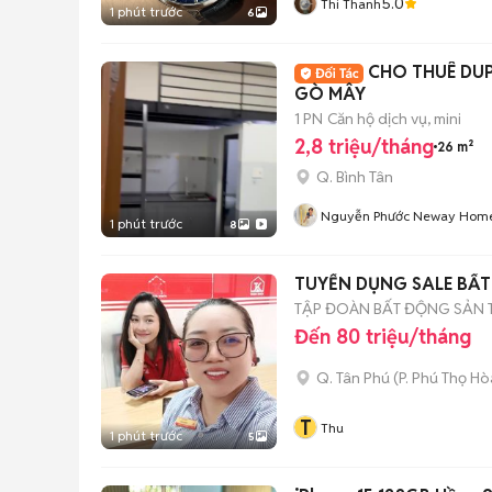
5.0
Thi Thanh
1 phút trước
6
CHO THUÊ DU
GÒ MÂY
1 PN
Căn hộ dịch vụ, mini
2,8 triệu/tháng
26 m²
Q. Bình Tân
Nguyễn Phước Neway Hom
1 phút trước
8
TUYỂN DỤNG SALE BẤ
TẬP ĐOÀN BẤT ĐỘNG SẢN T
Đến 80 triệu/tháng
Q. Tân Phú
(
P. Phú Thọ Hò
T
Thu
1 phút trước
5