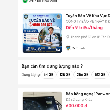
GHTK Bùi Nhật Đăng
Tuyển Bảo Vệ Khu Vực D
CÔNG TY BẢO VỆ NGÀY & 
Đến 9 triệu/tháng
Thành phố Dĩ An
(
P. Tân 
Mr Thanh
1 phút trước
1
Bạn cần tìm
dung lượng
nào ?
Dung lượng:
64 GB
128 GB
256 GB
512 GB
Bếp hồng ngoại Panworl
Đã sử dụng
Khác
600.000 đ