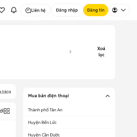
Đăng nhập
Đăng tin
Liên hệ
Xoá
lọc
a hàng
Mua bán điện thoại
Thành phố Tân An
ới
Huyện Bến Lức
Huyện Cần Đước