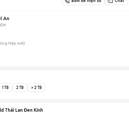
Bấm để hiện số
Chat
ĩ An
ĐÊM
Đông Hiệp
mới)
1 TB
2 TB
> 2 TB
d Thái Lan Đen Kính