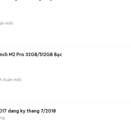
uận
mới)
inch M2 Pro 32GB/512GB Bạc
nh Xuân
mới)
17 dang ky thang 7/2018
ộng