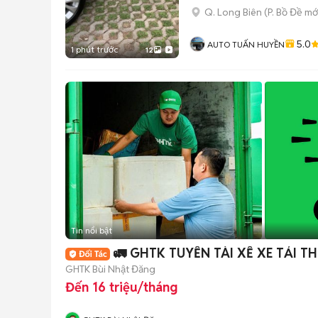
Q. Long Biên
(
P. Bồ Đề
mớ
5.0
AUTO TUẤN HUYỀN
1 phút trước
12
Tin nổi bật
🚛 GHTK TUYỂN TÀI XẾ XE TẢI T
GHTK Bùi Nhật Đăng
Đến 16 triệu/tháng