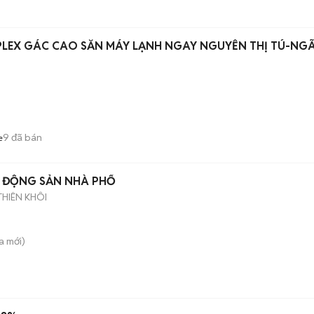
PLEX GÁC CAO SẴN MÁY LẠNH NGAY NGUYỄN THỊ TÚ-NG
9
đã bán
e
T ĐỘNG SẢN NHÀ PHỐ
HIÊN KHÔI
a
mới)