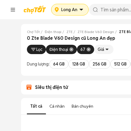
Long An
Chợ Tốt
Điện thoại
ZTE
ZTE Blade V60 Design
ZTE Bl
0 Zte Blade V60 Design cũ Long An đẹp
Lọc
Điện thoại
67
Giá
Dung lượng:
64 GB
128 GB
256 GB
512 GB
Siêu thị điện tử
Tất cả
Cá nhân
Bán chuyên