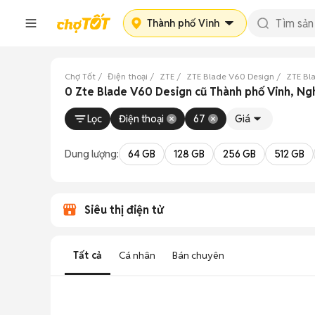
Thành phố Vinh
Chợ Tốt
Điện thoại
ZTE
ZTE Blade V60 Design
ZTE Bl
0 Zte Blade V60 Design cũ Thành phố Vinh, Ng
Lọc
Điện thoại
67
Giá
Dung lượng:
64 GB
128 GB
256 GB
512 GB
Siêu thị điện tử
Tất cả
Cá nhân
Bán chuyên