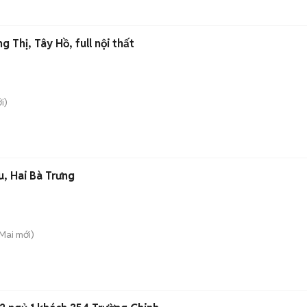
 Thị, Tây Hồ, full nội thất
i)
, Hai Bà Trưng
 Mai
mới)