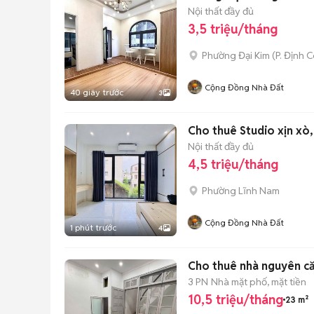
Nội thất đầy đủ
3,5 triệu/tháng
Phường Đại Kim
(
P. Định 
Cộng Đồng Nhà Đất
40 giây trước
3
Cho thuê Studio xịn xò, 
Nội thất đầy đủ
4,5 triệu/tháng
Phường Lĩnh Nam
Cộng Đồng Nhà Đất
1 phút trước
4
Cho thuê nhà nguyên că
3 PN
Nhà mặt phố, mặt tiền
10,5 triệu/tháng
23 m²