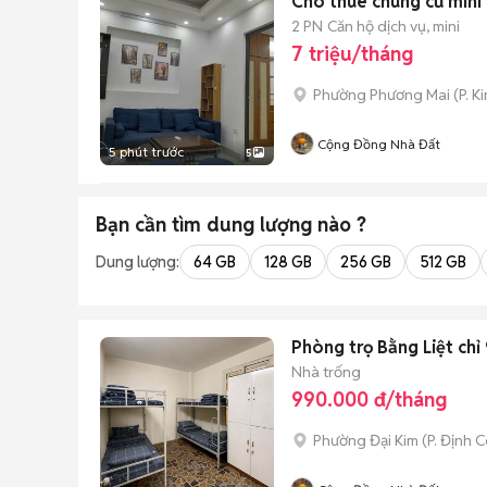
Cho thuê chung cư mini 
2 PN
Căn hộ dịch vụ, mini
7 triệu/tháng
Phường Phương Mai
(
P. K
Cộng Đồng Nhà Đất
5 phút trước
5
Bạn cần tìm
dung lượng
nào ?
Dung lượng:
64 GB
128 GB
256 GB
512 GB
Phòng trọ Bằng Liệt ch
Nhà trống
990.000 đ/tháng
Phường Đại Kim
(
P. Định 