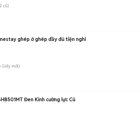
2 cũ)
estay ghép ở ghép đầy đủ tiện nghi
u Giấy
mới)
HB501MT Đen Kính cường lực Cũ