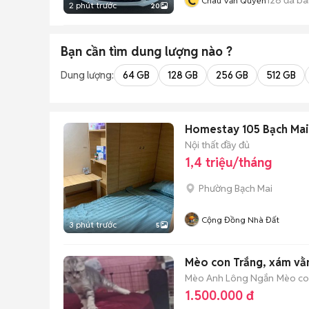
C
Châu Văn Quyền
2 phút trước
20
Bạn cần tìm
dung lượng
nào ?
Dung lượng:
64 GB
128 GB
256 GB
512 GB
Homestay 105 Bạch Mai 
Nội thất đầy đủ
1,4 triệu/tháng
Phường Bạch Mai
Cộng Đồng Nhà Đất
3 phút trước
5
Mèo con Trắng, xám vằn
Mèo Anh Lông Ngắn
Mèo con
1.500.000 đ