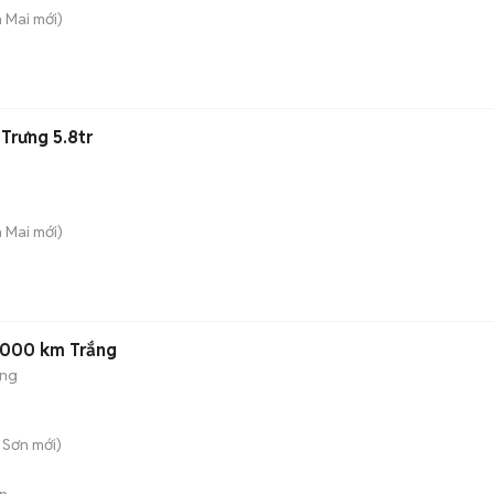
h Mai
mới)
 Trưng 5.8tr
h Mai
mới)
68000 km Trắng
ộng
 Sơn
mới)
n