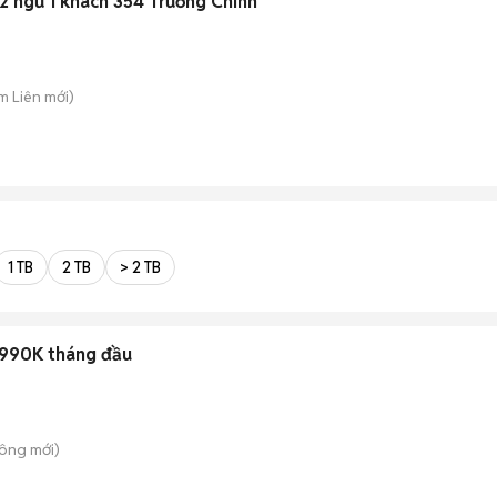
2 ngủ 1 khách 354 Trường Chinh
im Liên
mới)
1 TB
2 TB
> 2 TB
ỉ 990K tháng đầu
Công
mới)