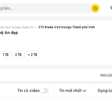
ade V60 Design Nghệ An
ZTE Blade V60 Design Thành phố Vinh
hệ An đẹp
1 TB
2 TB
> 2 TB
Xem Cử
Tin có video
Tin mới nhất
Dạng lư