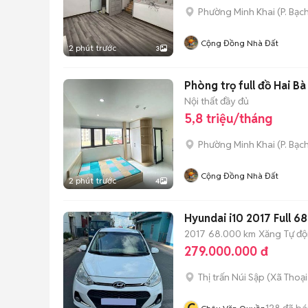
Phường Minh Khai
(
P. Bạc
Cộng Đồng Nhà Đất
2 phút trước
3
Phòng trọ full đồ Hai Bà
Nội thất đầy đủ
5,8 triệu/tháng
Phường Minh Khai
(
P. Bạc
Cộng Đồng Nhà Đất
2 phút trước
4
Hyundai i10 2017 Full 
2017
68.000 km
Xăng
Tự đ
279.000.000 đ
Thị trấn Núi Sập
(
Xã Thoại
128
đã bá