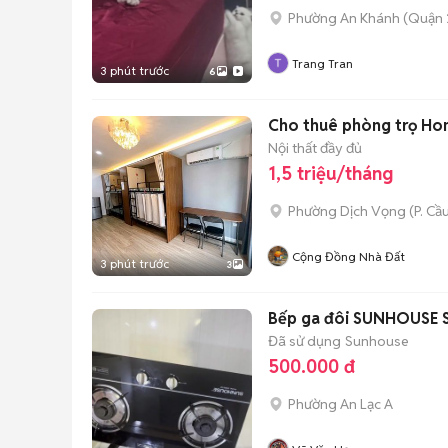
Phường An Khánh (Quận 
Trang Tran
3 phút trước
6
Cho thuê phòng trọ Hom
Nội thất đầy đủ
1,5 triệu/tháng
Phường Dịch Vọng
(
P. Cầ
Cộng Đồng Nhà Đất
3 phút trước
3
Bếp ga đôi SUNHOUSE S
Đã sử dụng
Sunhouse
500.000 đ
Phường An Lạc A