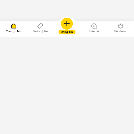
Trang chủ
Quản lý tin
Liên hệ
Tài khoản
Đăng tin
109.000 Bình chọn
Tải ứng dụng Chợ Tốt
Về Chợ Tốt
Quy chế sàn
Chính sách bảo mật
Giải quyết tranh chấp
CÔNG TY TNHH CHỢ TỐT - Người đại diện theo pháp luật:
Nguyễn Trọng Tấn; GPDKKD: 0312120782 do Sở KH & ĐT TP.HCM cấp ngày
11/01/2013;