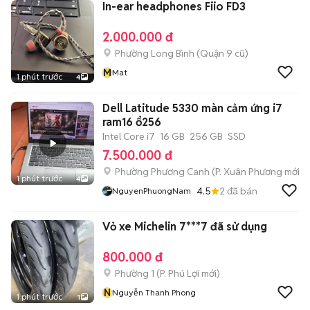
In-ear headphones Fiio FD3
2.000.000 đ
Phường Long Bình (Quận 9 cũ)
M
Mat
1 phút trước
4
Dell Latitude 5330 màn cảm ứng i7
ram16 ổ256
Intel Core i7
16 GB
256 GB
SSD
7.500.000 đ
Phường Phương Canh
(
P. Xuân Phương
mới)
1 phút trước
4
4.5
2
đã bán
NguyenPhuongNam
Vỏ xe Michelin 7***7 đã sử dụng
800.000 đ
Phường 1
(
P. Phú Lợi
mới)
N
Nguyễn Thanh Phong
1 phút trước
1