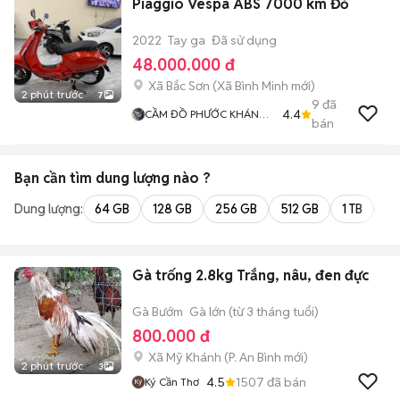
Piaggio Vespa ABS 7000 km Đỏ
2022
Tay ga
Đã sử dụng
48.000.000 đ
Xã Bắc Sơn
(
Xã Bình Minh
mới)
2 phút trước
7
9
đã
4.4
CẦM ĐỒ PHƯỚC KHÁNH
bán
HUY 2
Bạn cần tìm
dung lượng
nào ?
Dung lượng:
64 GB
128 GB
256 GB
512 GB
1 TB
2 
Gà trống 2.8kg Trắng, nâu, đen đực
Gà Bướm
Gà lớn (từ 3 tháng tuổi)
800.000 đ
Xã Mỹ Khánh
(
P. An Bình
mới)
2 phút trước
3
4.5
1507
đã bán
Ký Cần Thơ