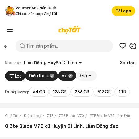
Voucher KFC đến 100k
Tải app
Chỉ có trên app Chợ Tốt
Khu vực:
Lâm Đồng, Huyện Di Linh
Xoá lọc
Điện thoại
67
Giá
Lọc
Dung lượng:
64 GB
128 GB
256 GB
512 GB
1 TB
2 
Chợ Tốt
Điện thoại
ZTE
ZTE Blade V70
ZTE Blade V70 Lâm Đồng
0 Zte Blade V70 cũ Huyện Di Linh, Lâm Đồng đẹp