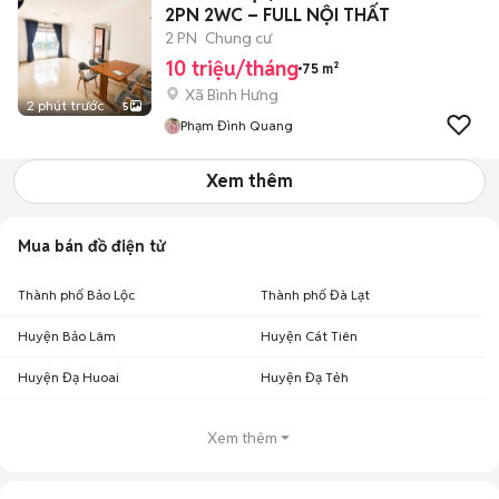
2PN 2WC – FULL NỘI THẤT
2 PN
Chung cư
10 triệu/tháng
75 m²
Xã Bình Hưng
2 phút trước
5
Phạm Đình Quang
Xem thêm
Mua bán đồ điện tử
Thành phố Bảo Lộc
Thành phố Đà Lạt
Huyện Bảo Lâm
Huyện Cát Tiên
Huyện Đạ Huoai
Huyện Đạ Tẻh
Xem thêm