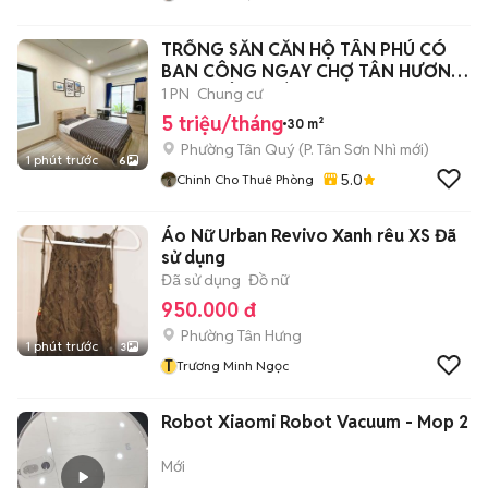
TRỐNG SẴN CĂN HỘ TÂN PHÚ CÓ
BAN CÔNG NGAY CHỢ TÂN HƯƠNG,
AEON TÂN PHÚ
1 PN
Chung cư
5 triệu/tháng
30 m²
Phường Tân Quý
(
P. Tân Sơn Nhì
mới)
1 phút trước
6
5.0
Chinh Cho Thuê Phòng
Áo Nữ Urban Revivo Xanh rêu XS Đã
sử dụng
Đã sử dụng
Đồ nữ
950.000 đ
Phường Tân Hưng
1 phút trước
3
T
Trương Minh Ngọc
Robot Xiaomi Robot Vacuum - Mop 2
Mới