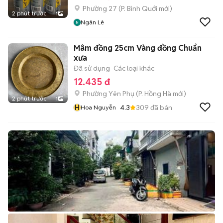
Phường 27
(
P. Bình Quới
mới)
2 phút trước
1
Ngân Lê
Mâm đồng 25cm Vàng đồng Chuẩn
xưa
Đã sử dụng
Các loại khác
12.435 đ
Phường Yên Phụ
(
P. Hồng Hà
mới)
2 phút trước
1
H
4.3
309
đã bán
Hoa Nguyễn