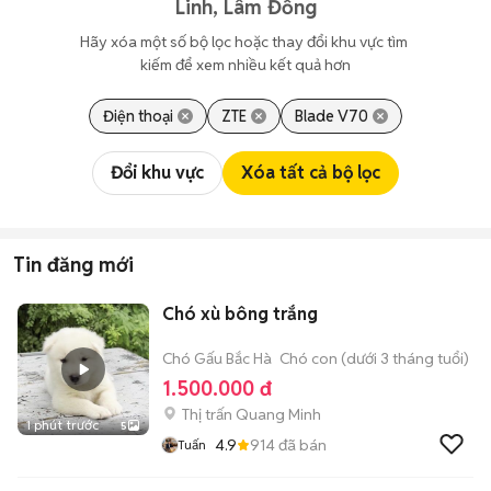
Linh, Lâm Đồng
Hãy xóa một số bộ lọc hoặc thay đổi khu vực tìm 
kiếm để xem nhiều kết quả hơn
Điện thoại
ZTE
Blade V70
Đổi khu vực
Xóa tất cả bộ lọc
Tin đăng mới
Chó xù bông trắng
Chó Gấu Bắc Hà
Chó con (dưới 3 tháng tuổi)
1.500.000 đ
Thị trấn Quang Minh
1 phút trước
5
4.9
914
đã bán
Tuấn