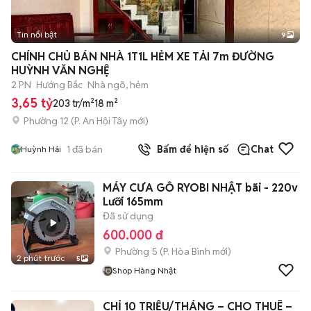
Tin nổi bật
9
+
2
CHÍNH CHỦ BÁN NHÀ 1T1L HẺM XE TẢI 7m ĐƯỜNG
HUỲNH VĂN NGHỆ
2 PN
Hướng Bắc
Nhà ngõ, hẻm
3,65 tỷ
203 tr/m²
18 m²
Phường 12
(
P. An Hội Tây
mới)
1
đã bán
Bấm để hiện số
Chat
Huỳnh Hải
MÁY CƯA GỖ RYOBI NHẬT bãi - 220v
Lưỡi 165mm
Đã sử dụng
600.000 đ
Phường 5
(
P. Hòa Bình
mới)
2 phút trước
5
Shop Hàng Nhật
CHỈ 10 TRIỆU/THÁNG – CHO THUÊ –