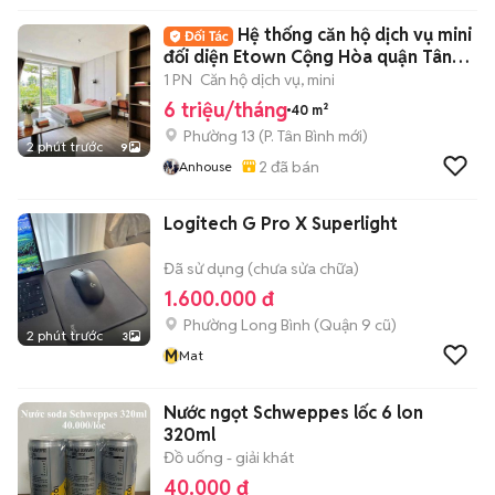
Hệ thống căn hộ dịch vụ mini
đối diện Etown Cộng Hòa quận Tân
Bình
1 PN
Căn hộ dịch vụ, mini
6 triệu/tháng
40 m²
Phường 13
(
P. Tân Bình
mới)
2 phút trước
9
2
đã bán
Anhouse
Logitech G Pro X Superlight
Đã sử dụng (chưa sửa chữa)
1.600.000 đ
Phường Long Bình (Quận 9 cũ)
2 phút trước
3
M
Mat
Nước ngọt Schweppes lốc 6 lon
320ml
Đồ uống - giải khát
40.000 đ