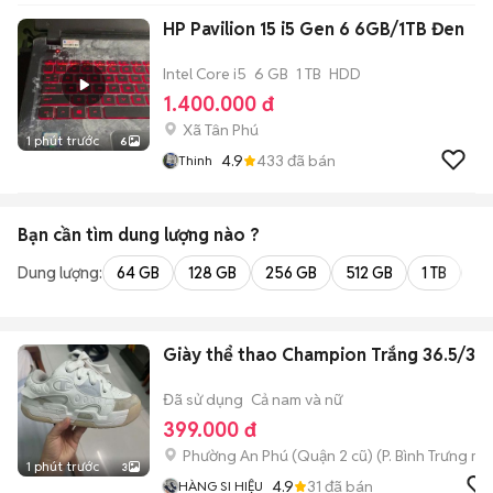
HP Pavilion 15 i5 Gen 6 6GB/1TB Đen
Intel Core i5
6 GB
1 TB
HDD
1.400.000 đ
Xã Tân Phú
1 phút trước
6
4.9
433
đã bán
Thinh
Bạn cần tìm
dung lượng
nào ?
Dung lượng:
64 GB
128 GB
256 GB
512 GB
1 TB
2 
Giày thể thao Champion Trắng 36.5/37
Đã sử dụng
Cả nam và nữ
399.000 đ
Phường An Phú (Quận 2 cũ)
(
P. Bình Trưng
mới
1 phút trước
3
4.9
31
đã bán
HÀNG SI HIỆU