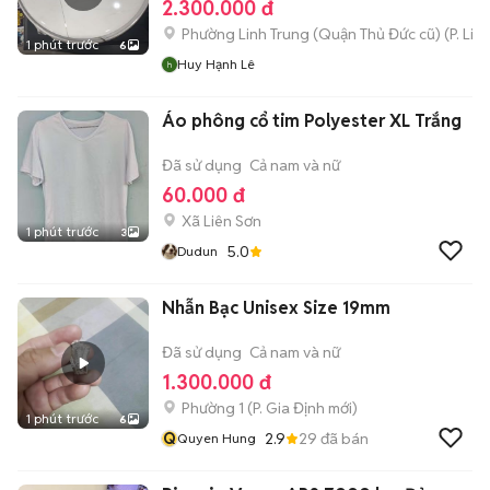
2.300.000 đ
Phường Linh Trung (Quận Thủ Đức cũ)
(
P. Lin
1 phút trước
6
Huy Hạnh Lê
Áo phông cổ tim Polyester XL Trắng
Đã sử dụng
Cả nam và nữ
60.000 đ
Xã Liên Sơn
1 phút trước
3
5.0
Dudun
Nhẫn Bạc Unisex Size 19mm
Đã sử dụng
Cả nam và nữ
1.300.000 đ
Phường 1
(
P. Gia Định
mới)
1 phút trước
6
Q
2.9
29
đã bán
Quyen Hung