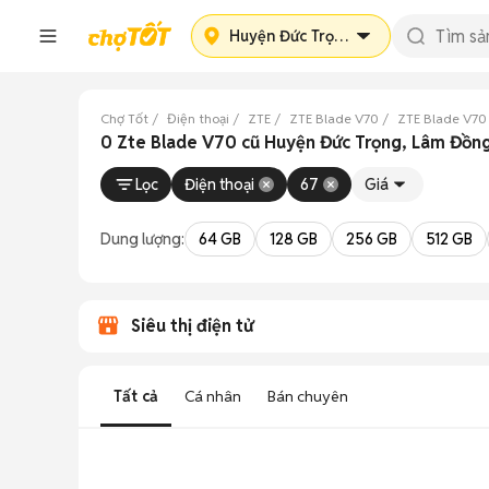
Huyện Đức Trọng
Chợ Tốt
Điện thoại
ZTE
ZTE Blade V70
ZTE Blade V7
0 Zte Blade V70 cũ Huyện Đức Trọng, Lâm Đồn
Lọc
Điện thoại
67
Giá
Dung lượng:
64 GB
128 GB
256 GB
512 GB
Siêu thị điện tử
Tất cả
Cá nhân
Bán chuyên