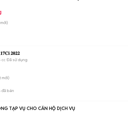
g
mới)
𝟕𝐂𝐢 𝟐𝟎𝟐𝟐
 cc
Đã sử dụng
t
mới)
5
đã bán
NG TẠP VỤ CHO CĂN HỘ DỊCH VỤ