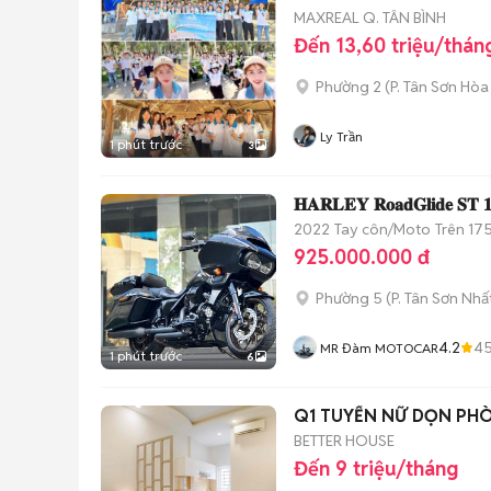
MAXREAL Q. TÂN BÌNH
Đến 13,60 triệu/thán
Phường 2
(
P. Tân Sơn Hòa
Ly Trần
1 phút trước
3
𝐇𝐀𝐑𝐋𝐄𝐘 𝐑𝐨𝐚𝐝𝐆𝐥𝐢𝐝𝐞 𝐒𝐓 𝟏
2022
Tay côn/Moto
Trên 175
925.000.000 đ
Phường 5
(
P. Tân Sơn Nhấ
4.2
4
MR Đàm MOTOCAR
1 phút trước
6
Q1 TUYỂN NỮ DỌN PHÒ
BETTER HOUSE
Đến 9 triệu/tháng