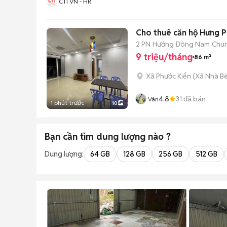
CTI VN - HR
Cho thuê căn hộ Hưng Ph
2 PN
Hướng Đông Nam
Chun
9 triệu/tháng
86 m²
Xã Phước Kiển
(
Xã Nhà B
4.8
31
đã bán
Vân
1 phút trước
10
Bạn cần tìm
dung lượng
nào ?
Dung lượng:
64 GB
128 GB
256 GB
512 GB