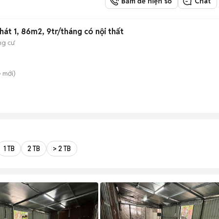
Bấm để hiện số
Chat
át 1, 86m2, 9tr/tháng có nội thất
g cư
è
mới)
1 TB
2 TB
> 2 TB