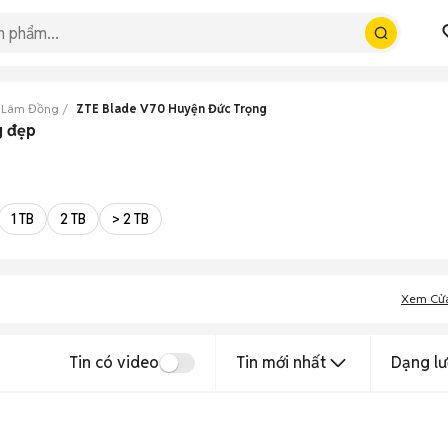
0 Lâm Đồng
ZTE Blade V70 Huyện Đức Trọng
g đẹp
1 TB
2 TB
> 2 TB
Xem Cử
Tin có video
Tin mới nhất
Dạng lư