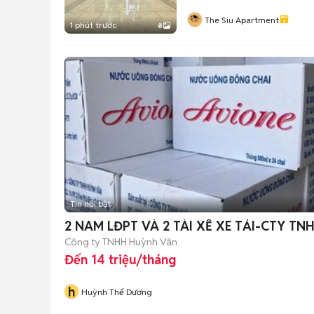
The Siu Apartment
1 phút trước
8
Tin nổi bật
2 NAM LĐPT VÀ 2 TÀI XẾ XE TẢI-CTY TN
Công ty TNHH Huỳnh Vân
Đến 14 triệu/tháng
h
Huỳnh Thế Dương