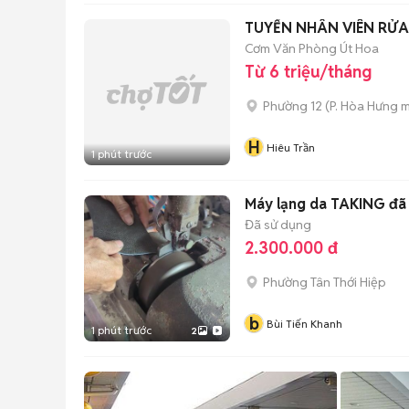
TUYỂN NHÂN VIÊN RỬA
Cơm Văn Phòng Út Hoa
Từ 6 triệu/tháng
Phường 12
(
P. Hòa Hưng
m
H
Hiêu Trần
1 phút trước
Máy lạng da TAKING đã
Đã sử dụng
2.300.000 đ
Phường Tân Thới Hiệp
b
Bùi Tiến Khanh
1 phút trước
2