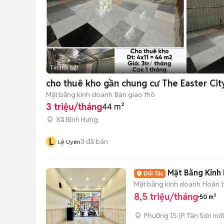
Tin nổi bật
cho thuê kho gần chung cư The Easter Ci
Mặt bằng kinh doanh
Bàn giao thô
3 triệu/tháng
44 m²
Xã Bình Hưng
L
3
đã bán
Lệ Uyên
Mặt Bằng Kinh 
Mặt bằng kinh doanh
Hoàn t
8,5 triệu/tháng
50 m²
Phường 15
(
P. Tân Sơn
mới