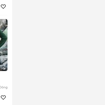
2
 Đông