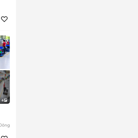
6
 Đông