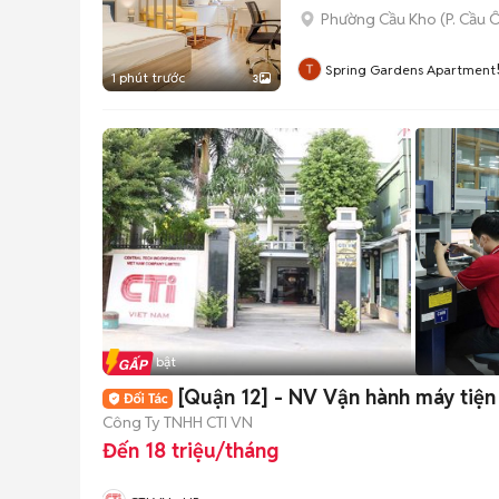
Phường Cầu Kho
(
P. Cầu 
Spring Gardens Apartment
1 phút trước
3
Tin nổi bật
[Quận 12] - NV Vận hành máy tiện
Công Ty TNHH CTI VN
Đến 18 triệu/tháng