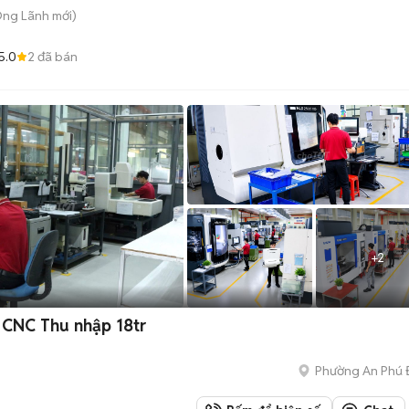
Ông Lãnh
mới)
5.0
2
đã bán
+
2
 CNC Thu nhập 18tr
Phường An Phú