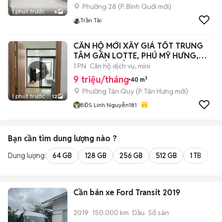
Phường 28
(
P. Bình Quới
mới)
1 phút trước
6
Trần Tài
CĂN HỘ MỚI XÂY GIÁ TỐT TRUNG
TÂM GẦN LOTTE, PHÚ MỸ HƯNG,
KHU CHẾ XUẤT
1 PN
Căn hộ dịch vụ, mini
9 triệu/tháng
40 m²
Phường Tân Quy
(
P. Tân Hưng
mới)
1 phút trước
12
BĐS Linh Nguyễn181
Bạn cần tìm
dung lượng
nào ?
Dung lượng:
64 GB
128 GB
256 GB
512 GB
1 TB
2 
Cần bán xe Ford Transit 2019
2019
150.000 km
Dầu
Số sàn