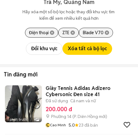
Trà My, Quảng Nam
Hãy xóa một số bộ lọc hoặc thay đổi khu vực tìm 
kiếm để xem nhiều kết quả hơn
Điện thoại
ZTE
Blade V70
Đổi khu vực
Xóa tất cả bộ lọc
Tin đăng mới
Giày Tennis Adidas Adizero
Cybersonic Đen size 41
Đã sử dụng
Cả nam và nữ
200.000 đ
Phường 14
(
P. Diên Hồng
mới)
1 phút trước
4
C
5.0
23
đã bán
Cao Minh