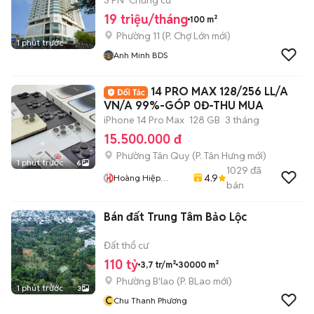
3 PN
Chung cư
19 triệu/tháng
100 m²
Phường 11
(
P. Chợ Lớn
mới)
1 phút trước
Anh Minh BDS
14 PRO MAX 128/256 LL/A
VN/A 99%-GÓP 0Đ-THU MUA
iPhone 14 Pro Max
128 GB
3 tháng
15.500.000 đ
Phường Tân Quy
(
P. Tân Hưng
mới)
1 phút trước
6
1029
đã
4.9
Hoàng Hiệp
bán
Mobile
Bán đất Trung Tâm Bảo Lộc
Đất thổ cư
110 tỷ
3,7 tr/m²
30000 m²
Phường B'lao
(
P. BLao
mới)
1 phút trước
3
C
Chu Thanh Phương