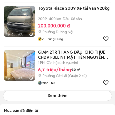
Toyota Hiace 2009 Xe tải van 920kg
2009
400 km
Dầu
Số sàn
200.000.000 đ
Phường Dương Nội
1 phút trước
3
V
Vũ Trung Dũng
GIẢM 2TR THÁNG ĐẦU. CHO THUÊ
CHDV FULL NT MẶT TIỀN NGUYỄN
THỊ ĐỊNH
1 PN
Căn hộ dịch vụ, mini
6,7 triệu/tháng
30 m²
Phường Cát Lái (Quận 2 cũ)
1 phút trước
3
Minh Thư
Xem thêm
Mua bán đồ điện tử