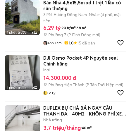
Bán Nhà 4,5x15,5m xd 1 trệt 1 lầu có
sân thượng
3 PN
Hướng Đông Nam
Nhà mặt phố, mặt
tiền
6,29 tỷ
93 tr/m²
68 m²
1 phút trước
6
Phường 7
(
P. Bình Đông
mới)
1.0
15
đã bán
Anh Tâm
DJI Osmo Pocket 4P Nguyên seal
Chính hãng
Mới
14.300.000 đ
Phường Hiệp Thành
(
P. Tân Thới Hiệp
mới)
1 phút trước
2
L
Le Ly
DUPLEX BỰ CHÀ BÁ NGAY CẦU
THANH ĐA - 40M2 - KHÔNG PHÍ XE -
KHÔNG PHÍ DV
Nhà trống
3,7 triệu/tháng
40 m²