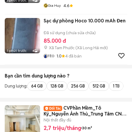
1 phút trước
4
G
4.6
Gia Huy
Sạc dự phòng Hoco 10.000 mAh Đen
Đã sử dụng (chưa sửa chữa)
85.000 đ
Xã Tam Phước
(
Xã Long Hải
mới)
1 phút trước
4
1.0
4
đã bán
TÈO
Bạn cần tìm
dung lượng
nào ?
Dung lượng:
64 GB
128 GB
256 GB
512 GB
1 TB
2 
CVPhần Mềm_Tô
Ký_Nguyễn Ảnh Thủ_Trung Tâm CN
Sinh Học_Phòng Gác Đủ NT
Nội thất đầy đủ
2,7 triệu/tháng
30 m²