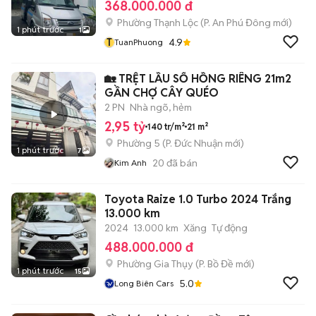
368.000.000 đ
Phường Thạnh Lộc
(
P. An Phú Đông
mới)
1 phút trước
1
T
4.9
TuanPhuong
🏡 TRỆT LẦU SỔ HỒNG RIÊNG 21m2
GẦN CHỢ CÂY QUÉO
2 PN
Nhà ngõ, hẻm
2,95 tỷ
140 tr/m²
21 m²
Phường 5
(
P. Đức Nhuận
mới)
1 phút trước
7
20
đã bán
Kim Anh
Toyota Raize 1.0 Turbo 2024 Trắng
13.000 km
2024
13.000 km
Xăng
Tự động
488.000.000 đ
Phường Gia Thụy
(
P. Bồ Đề
mới)
1 phút trước
15
5.0
Long Biên Cars