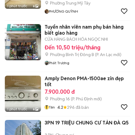
Phường Trung Mỹ Tây
1 phút trước
6
PHƯƠNG QUỲNH
Tuyển nhân viên nam phụ bán hàng
biết giao hàng
CỬA HÀNG BÁCH HÓA NGỌC NHI
Đến 10,50 triệu/tháng
Phường Bình Trị Đông B
(
P. An Lạc
mới)
1 phút trước
2
Phát Trương
Amply Denon PMA-1500ae zin đẹp
tốt
7.900.000 đ
Phường 16
(
P. Phú Định
mới)
T
4.2
296
đã bán
Tân
1 phút trước
6
3PN 19 TRIỆU CHUNG CƯ TẢN ĐÀ Q5