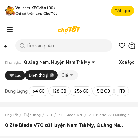
Voucher KFC đến 100k
Tải app
Chỉ có trên app Chợ Tốt
Khu vực:
Quảng Nam, Huyện Nam Trà My
Xoá lọc
Điện thoại
Giá
Lọc
Dung lượng:
64 GB
128 GB
256 GB
512 GB
1 TB
2 
Chợ Tốt
Điện thoại
ZTE
ZTE Blade V70
ZTE Blade V70 Quảng Nam
0 Zte Blade V70 cũ Huyện Nam Trà My, Quảng Nam đẹp