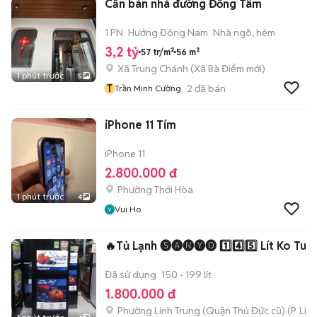
Cần bán nhà đường Đồng Tâm
1 PN
Hướng Đông Nam
Nhà ngõ, hẻm
3,2 tỷ
57 tr/m²
56 m²
Xã Trung Chánh
(
Xã Bà Điểm
mới)
1 phút trước
5
T
2
đã bán
Trần Minh Cường
iPhone 11 Tím
iPhone 11
2.800.000 đ
Phường Thới Hòa
1 phút trước
4
Vui Ho
🔥Tủ Lạnh 🅢🅐🅝🅨🅞 1️⃣4️⃣5️⃣ Lít Ko Tuy
Đã sử dụng
150 - 199 lít
1.800.000 đ
Phường Linh Trung (Quận Thủ Đức cũ)
(
P. Lin