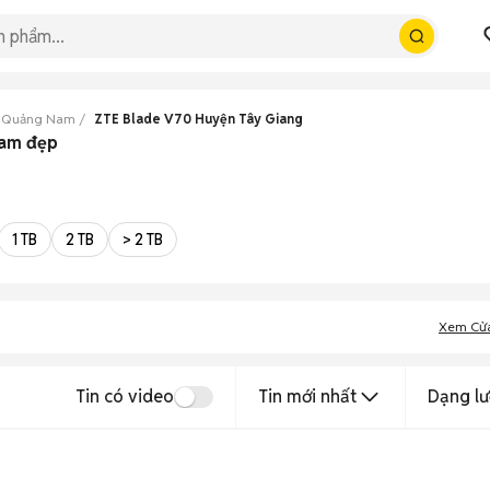
0 Quảng Nam
ZTE Blade V70 Huyện Tây Giang
Nam đẹp
1 TB
2 TB
> 2 TB
Xem Cử
Tin có video
Tin mới nhất
Dạng lư