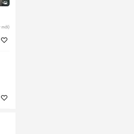
1
y
mới)