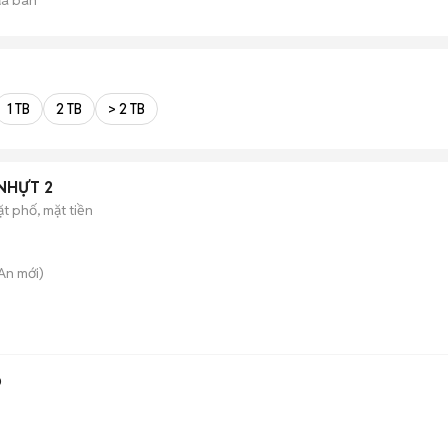
1 TB
2 TB
> 2 TB
 NHỰT 2
t phố, mặt tiền
 An
mới)
b