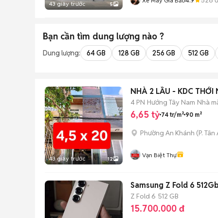
Xe Máy Gia Bảo
43 giây trước
5
Bạn cần tìm
dung lượng
nào ?
Dung lượng:
64 GB
128 GB
256 GB
512 GB
NHÀ 2 LẦU - KDC THỚI
4 PN
Hướng Tây Nam
Nhà mặ
6,65 tỷ
74 tr/m²
90 m²
Phường An Khánh
(
P. Tân
Vạn Biệt Thự
43 giây trước
12
Samsung Z Fold 6 512G
Z Fold 6
512 GB
15.700.000 đ