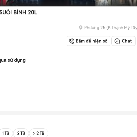
UỐI BÌNH 20L
Phường 25
(
P. Thạnh Mỹ Tâ
Bấm để hiện số
Chat
qua sử dụng
1 TB
2 TB
> 2 TB