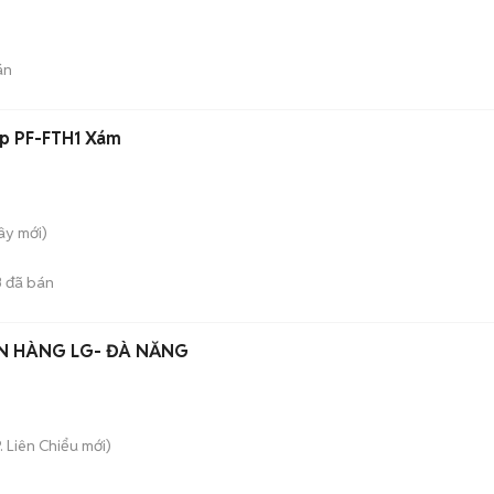
án
rp PF-FTH1 Xám
Tây
mới)
3
đã bán
ÁN HÀNG LG- ĐÀ NẴNG
. Liên Chiểu
mới)