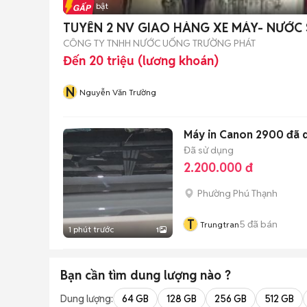
Tin nổi bật
TUYỂN 2 NV GIAO HÀNG XE MÁY- NƯỚC S
CÔNG TY TNHH NƯỚC UỐNG TRƯỜNG PHÁT
Đến 20 triệu (lương khoán)
N
Nguyễn Văn Trường
Máy in Canon 2900 đã 
Đã sử dụng
2.200.000 đ
Phường Phú Thạnh
T
5
đã bán
Trungtran
1 phút trước
1
Bạn cần tìm
dung lượng
nào ?
Dung lượng:
64 GB
128 GB
256 GB
512 GB