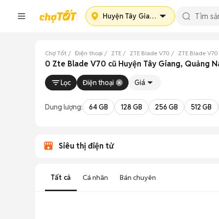
Huyện Tây Giang
Chợ Tốt
Điện thoại
ZTE
ZTE Blade V70
ZTE Blade V7
0 Zte Blade V70 cũ Huyện Tây Giang, Quảng 
Lọc
Điện thoại
Giá
Dung lượng:
64 GB
128 GB
256 GB
512 GB
Siêu thị điện tử
Tất cả
Cá nhân
Bán chuyên