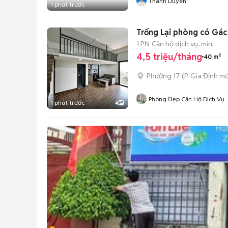
Thanh Duyên
1 phút trước
Trống Lại phòng có Gá
1 PN
Căn hộ dịch vụ, mini
4,5 triệu/tháng
40 m²
Phường 17
(
P. Gia Định
mớ
Phòng Đẹp Căn Hộ Dịch Vụ
1 phút trước
4
Và Mặt Bằng