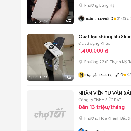
Phường Láng Hạ
5.0
31
đã b
Tuấn Nguyễn
44 giây trước
6
Quạt lọc không khí Sha
Đã sử dụng
Khác
1.400.000 đ
Phường 22
(
P. Thạnh Mỹ 
N
5.0
6
Nguyễn Minh Dũng
1 phút trước
1
NHÂN VIÊN TƯ VẤN B
Công ty TNHH SỨC BẬT
Đến 13 triệu/tháng
Phường Hòa Khánh Bắc
(
P