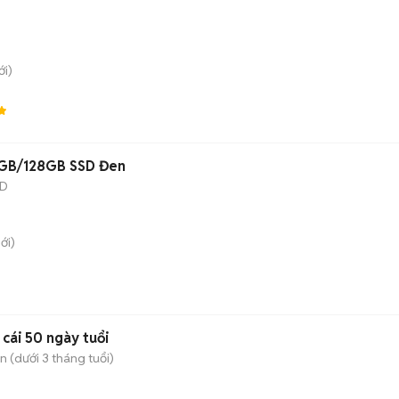
i)
8GB/128GB SSD Đen
SD
ới)
ái 50 ngày tuổi
 (dưới 3 tháng tuổi)