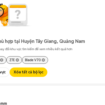
hù hợp tại Huyện Tây Giang, Quảng Nam
hay đổi khu vực tìm kiếm để xem nhiều kết quả hơn
ZTE
Blade V70
 vực
Xóa tất cả bộ lọc
35mm