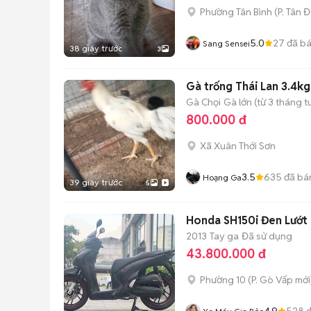
Phường Tân Bình
(
P. Tân 
5.0
27
đã b
Sang Sensei
38 giây trước
3
Gà trống Thái Lan 3.4k
Gà Chọi
Gà lớn (từ 3 tháng t
800.000 đ
Xã Xuân Thới Sơn
3.5
635
đã bá
Hoạng Ga
39 giây trước
5
Honda SH150i
2013
Tay ga
Đã sử dụng
43.800.000 đ
Phường 10
(
P. Gò Vấp
mới
4.9
528
đ