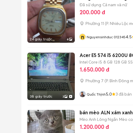
Đã sử dụng
Cả nam và nữ
200.000 đ
Phường 11
(
P. Nhiêu Lộc
mớ
n
4.5
Nguyensinhduc 012345
24 giây trước
6
Acer E5 574 i5 6200U 
Intel Core i5
8 GB
128 GB
S
1.650.000 đ
Phường 7
(
P. Bình Đông
m
5.0
3
đã bán
Quốc Thịnh
38 giây trước
3
bán mèo ALN xám xanh c
Mèo Anh Lông Ngắn
Mèo con
1.200.000 đ