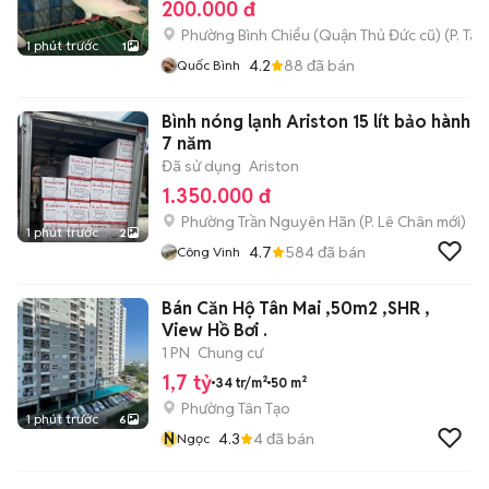
200.000 đ
Phường Bình Chiểu (Quận Thủ Đức cũ)
(
P. Ta
1 phút trước
1
4.2
88
đã bán
Quốc Bình
Bình nóng lạnh Ariston 15 lít bảo hành
7 năm
Đã sử dụng
Ariston
1.350.000 đ
Phường Trần Nguyên Hãn
(
P. Lê Chân
mới)
1 phút trước
2
4.7
584
đã bán
Công Vinh
Bán Căn Hộ Tân Mai ,50m2 ,SHR ,
View Hồ Bơi .
1 PN
Chung cư
1,7 tỷ
34 tr/m²
50 m²
Phường Tân Tạo
1 phút trước
6
N
4.3
4
đã bán
Ngọc