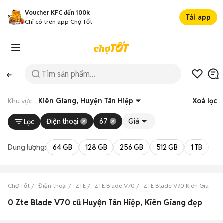
Voucher KFC đến 100k
Tải app
Chỉ có trên app Chợ Tốt
Khu vực:
Kiên Giang, Huyện Tân Hiệp
Xoá lọc
Điện thoại
67
Giá
Lọc
Dung lượng:
64 GB
128 GB
256 GB
512 GB
1 TB
2 
Chợ Tốt
Điện thoại
ZTE
ZTE Blade V70
ZTE Blade V70 Kiên Giang
0 Zte Blade V70 cũ Huyện Tân Hiệp, Kiên Giang đẹp