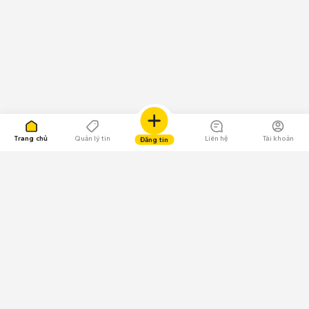
Trang chủ
Quản lý tin
Liên hệ
Tài khoản
Đăng tin
109.000 Bình chọn
Tải ứng dụng Chợ Tốt
Về Chợ Tốt
Quy chế sàn