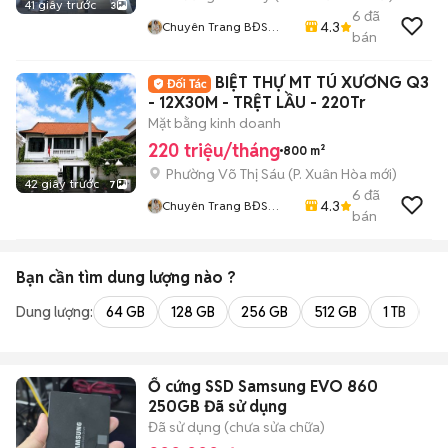
41 giây trước
3
6
đã
4.3
Chuyên Trang BĐS
bán
HOME CITY
BIỆT THỰ MT TÚ XƯƠNG Q3
- 12X30M - TRỆT LẦU - 220Tr
Mặt bằng kinh doanh
220 triệu/tháng
800 m²
Phường Võ Thị Sáu
(
P. Xuân Hòa
mới)
42 giây trước
7
6
đã
4.3
Chuyên Trang BĐS
bán
HOME CITY
Bạn cần tìm
dung lượng
nào ?
Dung lượng:
64 GB
128 GB
256 GB
512 GB
1 TB
2 
Ổ cứng SSD Samsung EVO 860
250GB Đã sử dụng
Đã sử dụng (chưa sửa chữa)