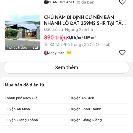
18
đã bán
PHAN DUY ANH
CHÚ NĂM ĐI ĐỊNH CƯ NÊN BÁN
NHANH LÔ ĐẤT 359M2 SHR TẠI TÂN
PHÚ TRUNG
Đất thổ cư
Ngang 22,61 m
890 triệu
2,5 tr/m²
359 m²
Xã Tân Phú Trung
(
Xã Củ Chi
mới)
1 phút trước
5
Anny Hân
Xem thêm
Mua bán đồ điện tử
Thành phố Rạch Giá
Huyện An Biên
Huyện An Minh
Huyện Châu Thành
Huyện Giang Thành
Huyện Giồng Riềng