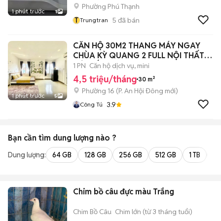
Phường Phú Thạnh
1 phút trước
1
T
5
đã bán
Trungtran
CĂN HỘ 30M2 THANG MÁY NGAY
CHÙA KỲ QUANG 2 FULL NỘI THẤT
GÒ VẤP
1 PN
Căn hộ dịch vụ, mini
4,5 triệu/tháng
30 m²
Phường 16
(
P. An Hội Đông
mới)
1 phút trước
5
3.9
Công Tú
Bạn cần tìm
dung lượng
nào ?
Dung lượng:
64 GB
128 GB
256 GB
512 GB
1 TB
2 
Chim bồ câu đực màu Trắng
Chim Bồ Câu
Chim lớn (từ 3 tháng tuổi)