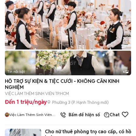
Tin nổi bật
6
+
2
HỖ TRỢ SỰ KIỆN & TIỆC CƯỚI - KHÔNG CẦN KINH
NGHIỆM
VIỆC LÀM THÊM SINH VIÊN TP.HCM
Đến 1 triệu/ngày
Phường 3
(
P. Hạnh Thông
mới)
5
đã bán
Bấm để hiện số
Chat
Việc Làm Thêm Sinh Viên
HCM
Cho nữ thuê phòng trọ cao cấp, có hồ