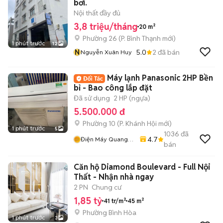
bơi.
Nội thất đầy đủ
3,8 triệu/tháng
20 m²
Phường 26
(
P. Bình Thạnh
mới)
1 phút trước
12
N
5.0
2
đã bán
Nguyễn Xuân Huy
Máy lạnh Panasonic 2HP Bền
bỉ - Bao công lắp đặt
Đã sử dụng
2 HP (ngựa)
5.500.000 đ
Phường 10
(
P. Khánh Hội
mới)
1 phút trước
5
1036
đã
4.7
Điện Máy Quang
bán
Phát
Căn hộ Diamond Boulevard - Full Nội
Thất - Nhận nhà ngay
2 PN
Chung cư
1,85 tỷ
41 tr/m²
45 m²
Phường Bình Hòa
1 phút trước
3