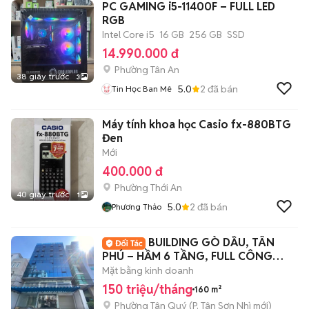
PC GAMING i5-11400F – FULL LED
RGB
Intel Core i5
16 GB
256 GB
SSD
14.990.000 đ
Phường Tân An
38 giây trước
3
5.0
2
đã bán
Tin Học Ban Mê
Máy tính khoa học Casio fx-880BTG
Đen
Mới
400.000 đ
Phường Thới An
40 giây trước
1
5.0
2
đã bán
Phương Thảo
BUILDING GÒ DẦU, TÂN
PHÚ – HẦM 6 TẦNG, FULL CÔNG
NĂNG
Mặt bằng kinh doanh
150 triệu/tháng
160 m²
Phường Tân Quý
(
P. Tân Sơn Nhì
mới)