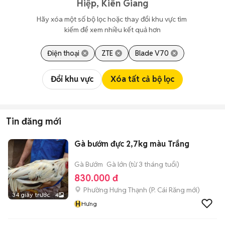
Hiệp, Kiên Giang
Hãy xóa một số bộ lọc hoặc thay đổi khu vực tìm 
kiếm để xem nhiều kết quả hơn
Điện thoại
ZTE
Blade V70
Đổi khu vực
Xóa tất cả bộ lọc
Tin đăng mới
Gà bướm đực 2,7kg màu Trắng
Gà Bướm
Gà lớn (từ 3 tháng tuổi)
830.000 đ
Phường Hưng Thạnh
(
P. Cái Răng
mới)
34 giây trước
4
H
Hưng