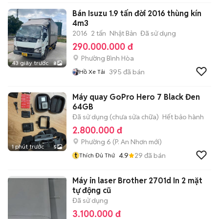
Bán Isuzu 1.9 tấn đời 2016 thùng kín
4m3
2016
2 tấn
Nhật Bản
Đã sử dụng
290.000.000 đ
Phường Bình Hòa
43 giây trước
8
395
đã bán
Hồ Xe Tải
Máy quay GoPro Hero 7 Black Đen
64GB
Đã sử dụng (chưa sửa chữa)
Hết bảo hành
2.800.000 đ
Phường 6
(
P. An Nhơn
mới)
1 phút trước
5
t
4.9
29
đã bán
Thích Đủ Thứ
Máy in laser Brother 2701d In 2 mặt
tự động cũ
Đã sử dụng
3.100.000 đ