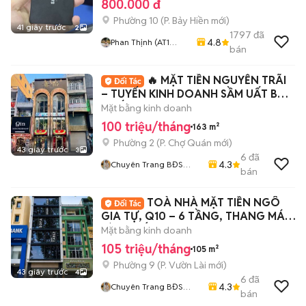
800.000 đ
Phường 10
(
P. Bảy Hiền
mới)
41 giây trước
2
1797
đã
4.8
Phan Thịnh (AT1
bán
COMPUTER)
🔥 MẶT TIỀN NGUYỄN TRÃI
– TUYẾN KINH DOANH SẦM UẤT BẬC
NHẤT QUẬN 5 🔥
Mặt bằng kinh doanh
100 triệu/tháng
163 m²
Phường 2
(
P. Chợ Quán
mới)
43 giây trước
3
6
đã
4.3
Chuyên Trang BĐS
bán
HOME CITY
TOÀ NHÀ MẶT TIỀN NGÔ
GIA TỰ, Q10 – 6 TẦNG, THANG MÁY,
SÀN SUỐT
Mặt bằng kinh doanh
105 triệu/tháng
105 m²
Phường 9
(
P. Vườn Lài
mới)
43 giây trước
4
6
đã
4.3
Chuyên Trang BĐS
bán
HOME CITY