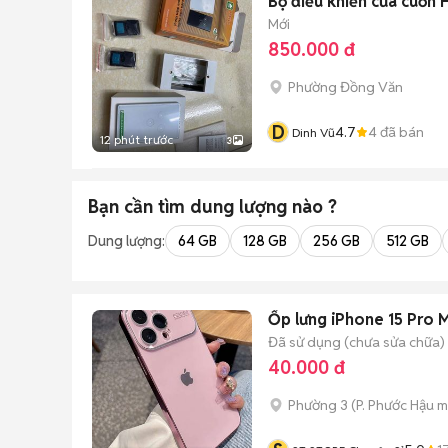
Bộ điều khiển cửa cuốn 
Mới
850.000 đ
Phường Đồng Văn
D
4.7
4
đã bán
Dinh Vũ
12 phút trước
3
Bạn cần tìm
dung lượng
nào ?
Dung lượng:
64 GB
128 GB
256 GB
512 GB
Ốp lưng iPhone 15 Pro 
Đã sử dụng (chưa sửa chữa)
40.000 đ
Phường 3
(
P. Phước Hậu
m