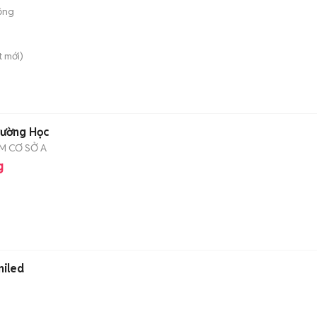
ộng
t
mới)
n
rường Học
CM CƠ SỞ A
g
niled