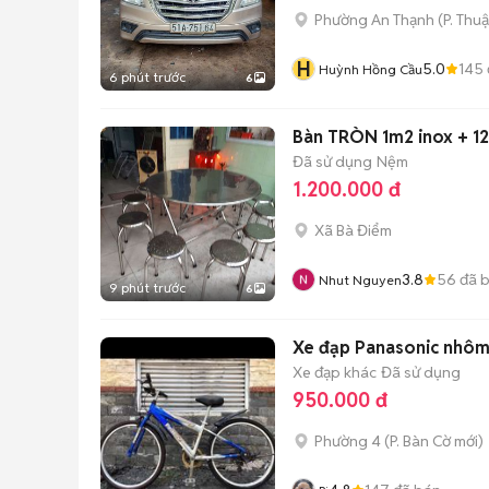
Phường An Thạnh
(
P. Thu
H
5.0
145
Huỳnh Hồng Cầu
6 phút trước
6
Bàn TRÒN 1m2 inox + 1
Đã sử dụng
Nệm
1.200.000 đ
Xã Bà Điểm
3.8
56
đã 
Nhut Nguyen
9 phút trước
6
Xe đạp Panasonic 
Xe đạp khác
Đã sử dụng
950.000 đ
Phường 4
(
P. Bàn Cờ
mới)