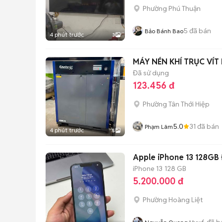
Phường Phú Thuận
5
đã bán
Bảo Bánh Bao
4 phút trước
3
MÁY NÉN KHÍ TRỤC VÍT
Đã sử dụng
123.456 đ
Phường Tân Thới Hiệp
5.0
31
đã bán
Phạm Lâm
4 phút trước
5
Apple iPhone 13 128GB Đ
iPhone 13
128 GB
5.200.000 đ
Phường Hoàng Liệt
6
đã b