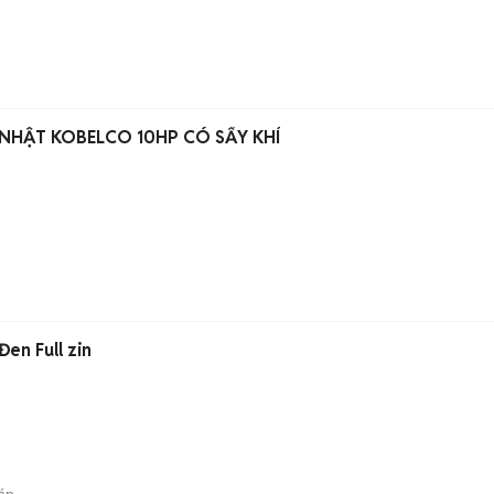
 NHẬT KOBELCO 10HP CÓ SẤY KHÍ
en Full zin
án