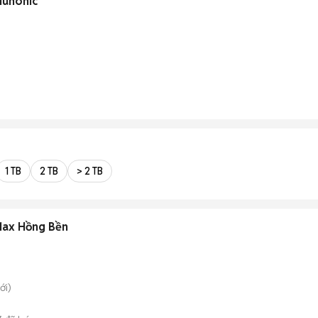
Hunonic
1 TB
2 TB
> 2 TB
Max Hồng Bền
ới)