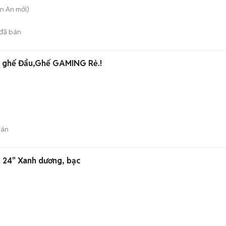
ận An
mới)
đã bán
2 ghế Đẩu,Ghế GAMING Rẻ.!
bán
nhôm 24" Xanh dương, bạc