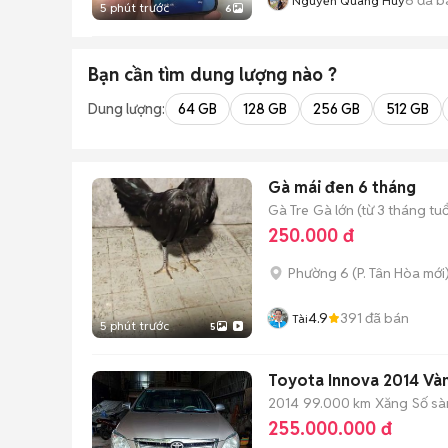
Nguyễn Quang Huy
5 phút trước
6
Bạn cần tìm
dung lượng
nào ?
Dung lượng:
64 GB
128 GB
256 GB
512 GB
Gà mái đen 6 tháng
Gà Tre
Gà lớn (từ 3 tháng tuổ
250.000 đ
Phường 6
(
P. Tân Hòa
mới
4.9
391
đã bán
Tài
5 phút trước
5
Toyota Innova 2014 Vàn
2014
99.000 km
Xăng
Số sà
255.000.000 đ