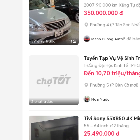
2007
90.000 km
Xăng
Tự đ
350.000.000 đ
Phường 4
(
P. Tân Sơn Nhấ
8
đã bá
Manh Duong Auto
39 giây trước
15
Tuyển Tạp Vụ Vệ Sinh T
Trường Đại Học Kinh Tế TPH
Đến 10,70 triệu/thán
Phường 5
(
P. Bàn Cờ
mới)
Nga Ngọc
2 phút trước
Tivi Sony 55XR50 4K Mi
55 – 64 inch
>12 tháng
25.490.000 đ