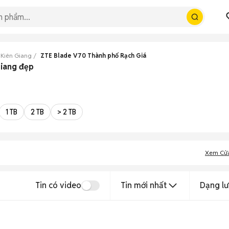
 Kiên Giang
ZTE Blade V70 Thành phố Rạch Giá
Giang đẹp
1 TB
2 TB
> 2 TB
Xem Cử
Tin có video
Tin mới nhất
Dạng lư