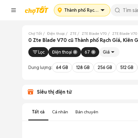
Thành phố Rạch Giá
Chợ Tốt
Điện thoại
ZTE
ZTE Blade V70
ZTE Blade V70
0 Zte Blade V70 cũ Thành phố Rạch Giá, Kiên 
Lọc
Điện thoại
67
Giá
Dung lượng:
64 GB
128 GB
256 GB
512 GB
Siêu thị điện tử
Tất cả
Cá nhân
Bán chuyên