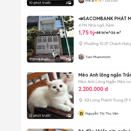
4.8
147
đã bán
Pi
10 phút trước
2
📣SACOM
4 PN
Nhà ngõ, hẻm
1,75 tỷ
48 tr/m²
36 m²
Phường 10
(
P. Chánh Hưn
Tien Phamminh
11 phút trước
5
Mèo Anh lông ngắn Trắn
Mèo Anh Lông Ngắn
Mèo con
2.200.000 đ
Xã Long Thành Trung
(
P.
n
Nguyễn Thị Thu Vân
12 phút trước
3