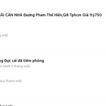
BANK PHÁT MÃI CĂN NHÀ Đuờng Pham Thế Hiển,Q8 Tphcm Giá 1tỷ750
g
mới)
g Đực cái đã tiêm phòng
 (dưới 3 tháng tuổi)
 Hòa Thành
mới)