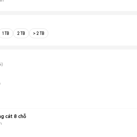
1 TB
2 TB
> 2 TB
i)
)
g cát 8 chỗ
n