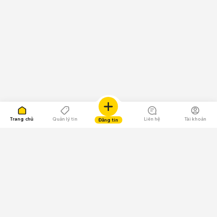
Trang chủ
Quản lý tin
Liên hệ
Tài khoản
Đăng tin
109.000 Bình chọn
Tải ứng dụng Chợ Tốt