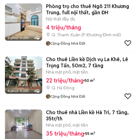
Phòng trọ cho thuê Ngõ 211 Khương
Trung, full nội thất, gần ĐH
Nội thất đầy đủ
4 triệu/tháng
Q. Thanh Xuân
(
P. Khương Đình
mới)
3 phút trước
4
Cộng Đồng Nhà Đất
Cho thuê Liền kề Dịch vụ La Khê, Lê
Trọng Tấn, 50m2, 7 tầng
Nhà mặt phố, mặt tiền
22 triệu/tháng
50 m²
Q. Hà Đông
4 phút trước
4
Cộng Đồng Nhà Đất
Cho thuê nhà Liền kề Hà Trì, 7 tầng,
35tr/th
Nhà mặt phố, mặt tiền
35 triệu/tháng
55 m²