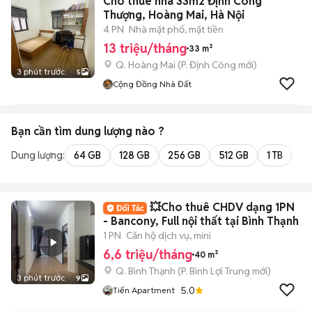
Cho thuê nhà 33m2 Định Công
Thượng, Hoàng Mai, Hà Nội
4 PN
Nhà mặt phố, mặt tiền
13 triệu/tháng
33 m²
Q. Hoàng Mai
(
P. Định Công
mới)
3 phút trước
5
Cộng Đồng Nhà Đất
Bạn cần tìm
dung lượng
nào ?
Dung lượng:
64 GB
128 GB
256 GB
512 GB
1 TB
2 
💥Cho thuê CHDV dạng 1PN
- Bancony, Full nội thất tại Bình Thạnh
1 PN
Căn hộ dịch vụ, mini
6,6 triệu/tháng
40 m²
Q. Bình Thạnh
(
P. Bình Lợi Trung
mới)
3 phút trước
9
5.0
Tiến Apartment