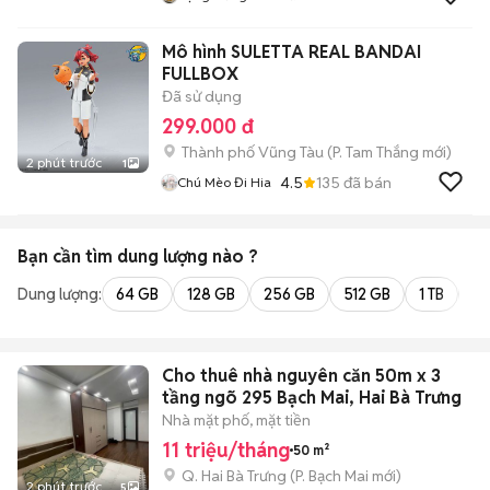
Mô hình SULETTA REAL BANDAI
FULLBOX
Đã sử dụng
299.000 đ
Thành phố Vũng Tàu
(
P. Tam Thắng
mới)
2 phút trước
1
4.5
135
đã bán
Chú Mèo Đi Hia
Bạn cần tìm
dung lượng
nào ?
Dung lượng:
64 GB
128 GB
256 GB
512 GB
1 TB
2 
Cho thuê nhà nguyên căn 50m x 3
tầng ngõ 295 Bạch Mai, Hai Bà Trưng
Nhà mặt phố, mặt tiền
11 triệu/tháng
50 m²
Q. Hai Bà Trưng
(
P. Bạch Mai
mới)
2 phút trước
5