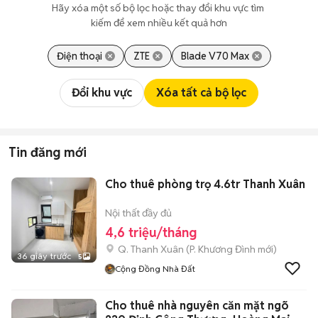
Hãy xóa một số bộ lọc hoặc thay đổi khu vực tìm 
kiếm để xem nhiều kết quả hơn
Điện thoại
ZTE
Blade V70 Max
Đổi khu vực
Xóa tất cả bộ lọc
Tin đăng mới
Cho thuê phòng trọ 4.6tr Thanh Xuân
Nội thất đầy đủ
4,6 triệu/tháng
Q. Thanh Xuân
(
P. Khương Đình
mới)
36 giây trước
5
Cộng Đồng Nhà Đất
Cho thuê nhà nguyên căn mặt ngõ