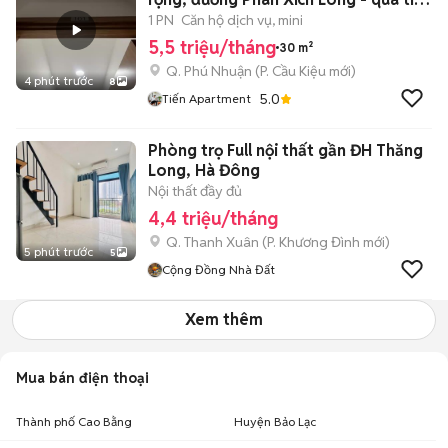
ích
1 PN
Căn hộ dịch vụ, mini
5,5 triệu/tháng
30 m²
Q. Phú Nhuận
(
P. Cầu Kiệu
mới)
4 phút trước
8
5.0
Tiến Apartment
Phòng trọ Full nội thất gần ĐH Thăng
Long, Hà Đông
Nội thất đầy đủ
4,4 triệu/tháng
Q. Thanh Xuân
(
P. Khương Đình
mới)
5 phút trước
5
Cộng Đồng Nhà Đất
Xem thêm
Mua bán điện thoại
Thành phố Cao Bằng
Huyện Bảo Lạc