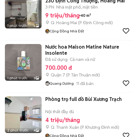
230 Định Công Thượng, Hoàng Mai
3 PN
Nhà mặt phố, mặt tiền
9 triệu/tháng
40 m²
Q. Hoàng Mai
(
P. Định Công
mới)
1 phút trước
5
Cộng Đồng Nhà Đất
Nước hoa Maison Matine Nature
Insolente
Đã sử dụng
Cả nam và nữ
700.000 đ
Quận 7
(
P. Tân Thuận
mới)
1 phút trước
3
11
đã bán
Quang Dương
Phòng trọ full đồ Bùi Xương Trạch
Nội thất đầy đủ
4 triệu/tháng
Q. Thanh Xuân
(
P. Khương Đình
mới)
2 phút trước
4
Cộng Đồng Nhà Đất