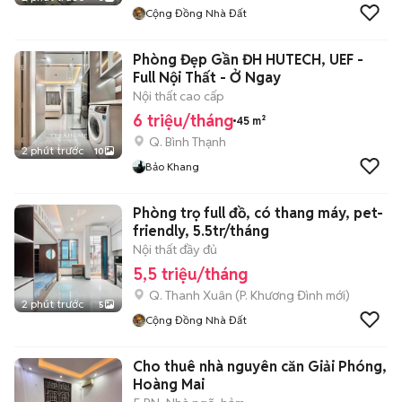
Cộng Đồng Nhà Đất
Phòng Đẹp Gần ĐH HUTECH, UEF -
Full Nội Thất - Ở Ngay
Nội thất cao cấp
6 triệu/tháng
45 m²
Q. Bình Thạnh
2 phút trước
10
Bảo Khang
Phòng trọ full đồ, có thang máy, pet-
friendly, 5.5tr/tháng
Nội thất đầy đủ
5,5 triệu/tháng
Q. Thanh Xuân
(
P. Khương Đình
mới)
2 phút trước
5
Cộng Đồng Nhà Đất
Cho thuê nhà nguyên căn Giải Phóng,
Hoàng Mai