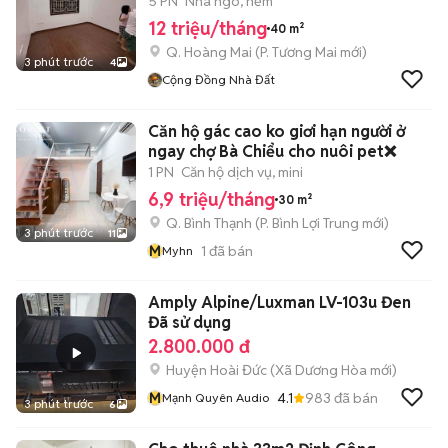
5 PN
Nhà ngõ, hẻm
12 triệu/tháng
40 m²
Q. Hoàng Mai
(
P. Tương Mai
mới)
3 phút trước
4
Cộng Đồng Nhà Đất
Căn hộ gác cao ko giơi hạn người ở
ngay chợ Bà Chiểu cho nuôi pet❌
1 PN
Căn hộ dịch vụ, mini
6,9 triệu/tháng
30 m²
Q. Bình Thạnh
(
P. Bình Lợi Trung
mới)
3 phút trước
11
M
1
đã bán
Myhn
Amply Alpine/Luxman LV-103u Đen
Đã sử dụng
2.800.000 đ
Huyện Hoài Đức
(
Xã Dương Hòa
mới)
M
4.1
983
đã bán
Mạnh Quyên Audio
3 phút trước
6