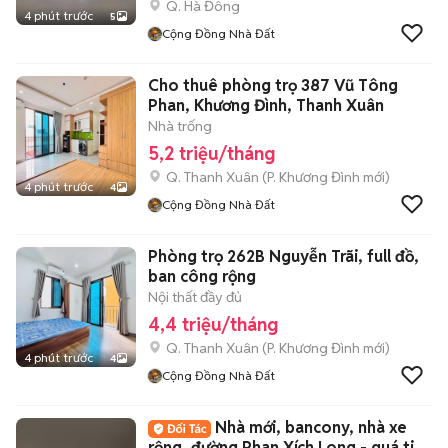
Q. Hà Đông
4 phút trước
5
Cộng Đồng Nhà Đất
Cho thuê phòng trọ 387 Vũ Tông
Phan, Khương Đình, Thanh Xuân
Nhà trống
5,2 triệu/tháng
Q. Thanh Xuân
(
P. Khương Đình
mới)
4 phút trước
4
Cộng Đồng Nhà Đất
Phòng trọ 262B Nguyễn Trãi, full đồ,
ban công rộng
Nội thất đầy đủ
4,4 triệu/tháng
Q. Thanh Xuân
(
P. Khương Đình
mới)
4 phút trước
4
Cộng Đồng Nhà Đất
Nhà mới, bancony, nhà xe
rộng, đường Phan Xích Long - quá tiện