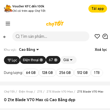
Voucher KFC đến 100k
Tải app
Chỉ có trên app Chợ Tốt
Khu vực:
Cao Bằng
Xoá lọc
Điện thoại
67
Giá
Lọc
Dung lượng:
64 GB
128 GB
256 GB
512 GB
1 TB
2 
Chợ Tốt
Điện thoại
ZTE
ZTE Blade V70 Max
ZTE Blade V70 Max Cao
0 Zte Blade V70 Max cũ Cao Bằng đẹp