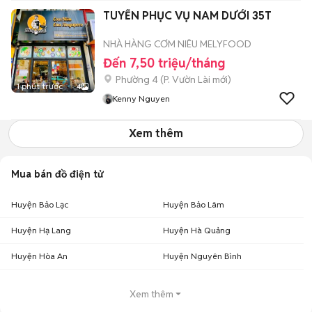
TUYỂN PHỤC VỤ NAM DƯỚI 35T
NHÀ HÀNG CƠM NIÊU MELYFOOD
Đến 7,50 triệu/tháng
Phường 4
(
P. Vườn Lài
mới)
1 phút trước
4
Kenny Nguyen
Xem thêm
Mua bán đồ điện tử
Huyện Bảo Lạc
Huyện Bảo Lâm
Huyện Hạ Lang
Huyện Hà Quảng
Huyện Hòa An
Huyện Nguyên Bình
Xem thêm