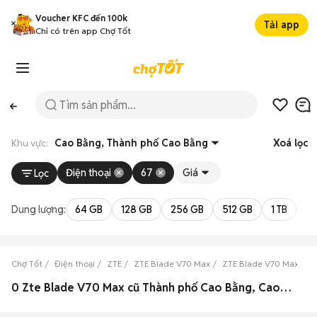
Voucher KFC đến 100k
Tải app
Chỉ có trên app Chợ Tốt
Khu vực:
Cao Bằng, Thành phố Cao Bằng
Xoá lọc
Điện thoại
67
Giá
Lọc
Dung lượng:
64 GB
128 GB
256 GB
512 GB
1 TB
2 
Chợ Tốt
Điện thoại
ZTE
ZTE Blade V70 Max
ZTE Blade V70 Max Cao
0 Zte Blade V70 Max cũ Thành phố Cao Bằng, Cao Bằng đẹp