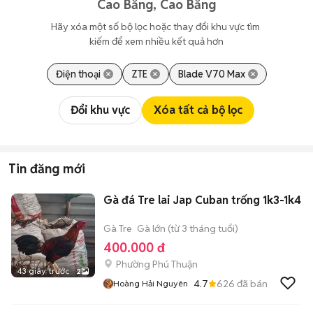
Cao Bằng, Cao Bằng
Hãy xóa một số bộ lọc hoặc thay đổi khu vực tìm 
kiếm để xem nhiều kết quả hơn
Điện thoại
ZTE
Blade V70 Max
Đổi khu vực
Xóa tất cả bộ lọc
Tin đăng mới
Gà đá Tre lai Jap Cuban trống 1k3-1k4
Gà Tre
Gà lớn (từ 3 tháng tuổi)
400.000 đ
Phường Phú Thuận
43 giây trước
2
4.7
626
đã bán
Hoàng Hải Nguyên