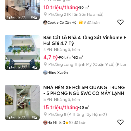
10 triệu/tháng
50 m²
Phường 2
(
P. Tân Sơn Hòa
mới)
1 phút trước
10
9
đã bán
Cookie Có Căn Hộ
Bán Cắt Lỗ Nhà 4 Tầng Sát Vinhome Hẻ
Hơi Giá 4.7 Tỷ
4 PN
Nhà ngõ, hẻm
4,7 tỷ
90 tr/m²
52 m²
Phường Long Thạnh Mỹ (Quận 9 cũ)
(
P. Long
1 phút trước
4
Hồng Xuyến
NHÀ HẺM XE HƠI 5M QUANG TRUNG
- 5 PHÒNG NGỦ 5WC CÓ MÁY LẠNH
5 PN
Nhà ngõ, hẻm
15 triệu/tháng
60 m²
Phường 8
(
P. Thông Tây Hội
mới)
1 phút trước
5
5.0
10
đã bán
Hà Mi