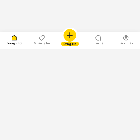
Trang chủ
Quản lý tin
Liên hệ
Tài khoản
Đăng tin
109.000 Bình chọn
Tải ứng dụng Chợ Tốt
Về Chợ Tốt
Quy chế sàn
Chính sách bảo mật
Giải quyết tranh chấp
CÔNG TY TNHH CHỢ TỐT - Người đại diện theo pháp luật: