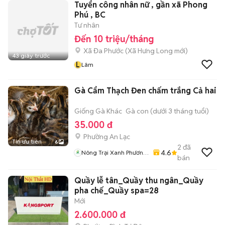
Tuyển công nhân nữ , gần xã Phong
Phú , BC
Tư nhân
Đến 10 triệu/tháng
Xã Đa Phước
(
Xã Hưng Long
mới)
43 giây trước
L
Lâm
Gà Cẩm Thạch Đen chấm trắng Cả hai
Giống Gà Khác
Gà con (dưới 3 tháng tuổi)
35.000 đ
Phường An Lạc
Tin ưu tiên
6
2
đã
4.6
Nông Trại Xanh Phương
bán
Nam - HCM
Quầy lễ tân_Quầy thu ngân_Quầy
pha chế_Quầy spa=28
Mới
2.600.000 đ