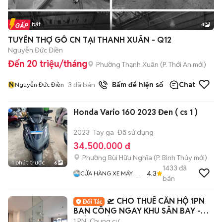
Tin nổi bật
4
TUYỂN THỢ GỖ CN TẠI THANH XUÂN - Q12
Nguyễn Đức Điền
Đến 20 triệu/tháng
Phường Thạnh Xuân
(
P. Thới An
mới)
N
3
đã bán
Bấm để hiện số
Chat
Nguyễn Đức Điền
Honda Vario 160 2023 Đen ( cs 1 )
2023
Tay ga
Đã sử dụng
34.500.000 đ
Phường Bùi Hữu Nghĩa
(
P. Bình Thủy
mới)
1 phút trước
6
1433
đã
4.3
CỬA HÀNG XE MÁY VŨ
bán
Fi
🛫 CHO THUÊ CĂN HỘ 1PN
BAN CÔNG NGAY KHU SÂN BAY -
GIÁP PHÚ NHUẬN
1 PN
Chung cư