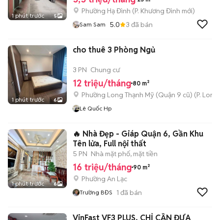
Phường Hạ Đình
(
P. Khương Đình
mới)
1 phút trước
5
5.0
3
đã bán
Sam Sam
cho thuê 3 Phòng Ngủ
3 PN
Chung cư
12 triệu/tháng
80 m²
Phường Long Thạnh Mỹ (Quận 9 cũ)
(
P. Long
1 phút trước
6
Lê Quốc Hp
🔥 Nhà Đẹp - Giáp Quận 6, Gần Khu
Tên lửa, Full nội thất
5 PN
Nhà mặt phố, mặt tiền
16 triệu/tháng
90 m²
Phường An Lạc
1 phút trước
6
1
đã bán
Trường BĐS
VinFast VF3 PLUS, CHỈ CẦN ĐƯA