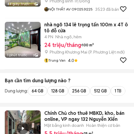
Phường Bình Trị Đông
44 giây trước
1
3523
đã bán
NỘI THẤT AV O9O253l225
nhà ngõ 134 lê trọng tấn 100m x 4T ô
tô đỗ cửa
4 PN
Nhà ngõ, hẻm
24 triệu/tháng
100 m²
Phường Khương Mai
(
P. Phương Liệt
mới)
1 phút trước
3
t
4.0
Trung Van
Bạn cần tìm
dung lượng
nào ?
Dung lượng:
64 GB
128 GB
256 GB
512 GB
1 TB
2 
Chính Chủ cho thuê MBKD, kho, bán
online, VP ngay 132 Nguyễn Xiển
Mặt bằng kinh doanh
Hoàn thiện cơ bản
5,5 triệu/tháng
25 m²