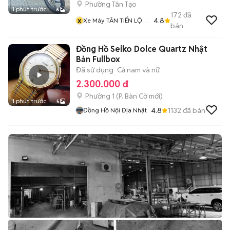
Phường Tân Tạo
1 phút trước
6
172
đã
x
4.8
Xe Máy TÂN TIẾN LỘC
bán
1
Đồng Hồ Seiko Dolce Quartz Nhật
Bản Fullbox
Đã sử dụng
Cả nam và nữ
2.300.000 đ
Phường 1
(
P. Bàn Cờ
mới)
1 phút trước
5
4.8
1132
đã bán
Đồng Hồ Nội Địa Nhật