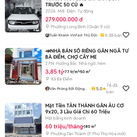
TRƯỚC 50 CỦ 🔥
2026
Mới
Điện
Tự động
279.000.000 đ
Phường Long Bình (Quận 9 cũ)
1 phút trước
6
6
đã bán
Tuấn Khanh VinFast Thủ Đức
📣NHÀ BÁN SỔ RIÊNG GẦN NGÃ TƯ
BÀ ĐIỂM, CHỢ CÂY ME
2 PN
Hướng Bắc
Nhà ngõ, hẻm
3,85 tỷ
77 tr/m²
50 m²
Xã Bà Điểm
1 phút trước
8
78
đã
5.0
Văn Phòng Bất Động
bán
Sản Gia Long - Hóc
Môn
Mặt Tiền TÂN THÀNH GẦN ÂU CƠ
9x20, 3 Lầu Giá Chỉ 60 Triệu
Mặt bằng kinh doanh
60 triệu/tháng
180 m²
Phường Tân Thành
(
P. Phú Thọ Hòa
mới)
1 phút trước
10