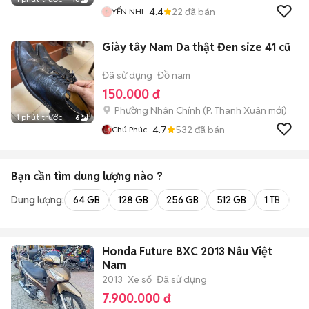
4.4
22
đã bán
YẾN NHI
Giày tây Nam Da thật Đen size 41 cũ
Đã sử dụng
Đồ nam
150.000 đ
Phường Nhân Chính
(
P. Thanh Xuân
mới)
1 phút trước
6
4.7
532
đã bán
Chú Phúc
Bạn cần tìm
dung lượng
nào ?
Dung lượng:
64 GB
128 GB
256 GB
512 GB
1 TB
2 
Honda Future BXC 2013 Nâu Việt
Nam
2013
Xe số
Đã sử dụng
7.900.000 đ