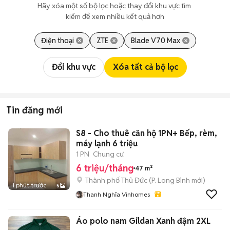
Hãy xóa một số bộ lọc hoặc thay đổi khu vực tìm 
kiếm để xem nhiều kết quả hơn
Điện thoại
ZTE
Blade V70 Max
Đổi khu vực
Xóa tất cả bộ lọc
Tin đăng mới
S8 - Cho thuê căn hộ 1PN+ Bếp, rèm,
máy lạnh 6 triệu
1 PN
Chung cư
6 triệu/tháng
47 m²
Thành phố Thủ Đức
(
P. Long Bình
mới)
1 phút trước
5
Thanh Nghĩa Vinhomes
Áo polo nam Gildan Xanh đậm 2XL