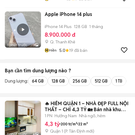
Apple iPhone 14 plus
iPhone 14 Plus
128 GB
1 tháng
8.900.000 đ
Q. Thanh Khê
1 phút trước
3
H
5.0
19
đã bán
Hiền
Bạn cần tìm
dung lượng
nào ?
Dung lượng:
64 GB
128 GB
256 GB
512 GB
1 TB
2 
🔥 HIẾM QUẬN 1 – NHÀ ĐẸP FULL NỘI
THẤT – CHỈ 4,3 TỶ 🏡 Bán nhà khu
Nguyễ
1 PN
Hướng Nam
Nhà ngõ, hẻm
4,3 tỷ
200 tr/m²
22 m²
Quận 1
(
P. Tân Định
mới)
1 phút trước
6