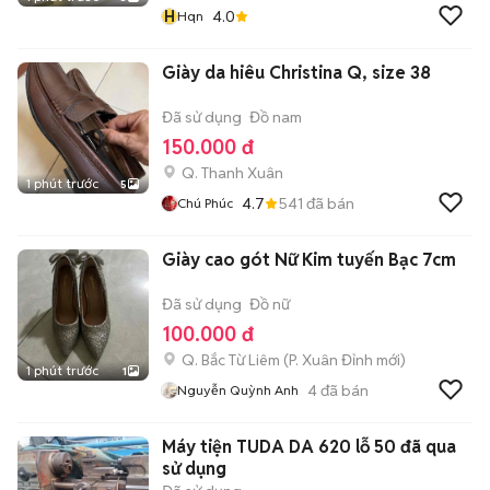
H
4.0
Hqn
Giày da hiêu Christina Q, size 38
Đã sử dụng
Đồ nam
150.000 đ
Q. Thanh Xuân
1 phút trước
5
4.7
541
đã bán
Chú Phúc
Giày cao gót Nữ Kim tuyến Bạc 7cm
Đã sử dụng
Đồ nữ
100.000 đ
Q. Bắc Từ Liêm
(
P. Xuân Đỉnh
mới)
1 phút trước
1
4
đã bán
Nguyễn Quỳnh Anh
Máy tiện TUDA DA 620 lỗ 50 đã qua
sử dụng