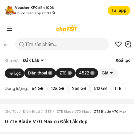
Voucher KFC đến 100k
Tải app
Chỉ có trên app Chợ Tốt
Khu vực:
Đắk Lắk
Xoá lọc
Điện thoại
ZTE
4522
Giá
Lọc
Dung lượng:
64 GB
128 GB
256 GB
512 GB
1 TB
2 
Chợ Tốt
Điện thoại
ZTE
ZTE Blade V70 Max
ZTE Blade V70 Max Đắk
0 Zte Blade V70 Max cũ Đắk Lắk đẹp