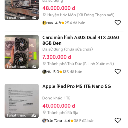
Đã sử dụng
48.000.000 đ
Huyện Hóc Môn
(
Xã Đông Thạnh
mới)
1 phút trước
1
H
4.8
254
đã bán
Hoa
Card màn hình ASUS Dual RTX 4060
8GB Đen
Đã sử dụng (chưa sửa chữa)
7.300.000 đ
Thành phố Thủ Đức
(
P. Linh Xuân
mới)
1 phút trước
4
5.0
135
đã bán
HS
Apple iPad Pro M5 1TB Nano 5G
Dòng khác
1 TB
40.000.000 đ
Thành phố Bà Rịa
1 phút trước
2
4.6
389
đã bán
Trần Tùng