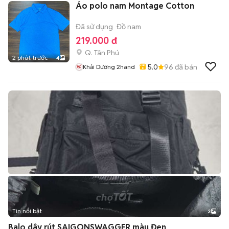
Áo polo nam Montage Cotton
Đã sử dụng
Đồ nam
219.000 đ
Q. Tân Phú
2 phút trước
4
5.0
96
đã bán
Khải Dương 2hand
Tin nổi bật
3
Balo dây rút SAIGONSWAGGER màu Đen