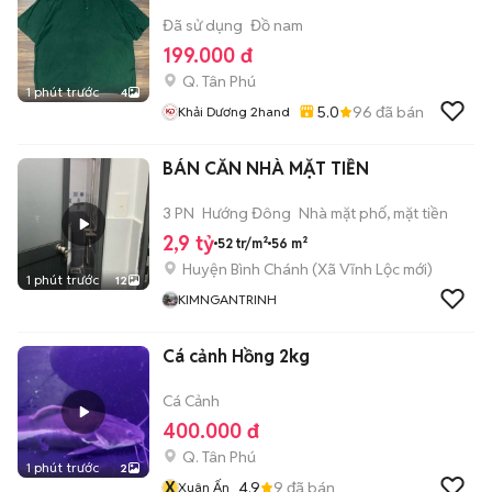
Đã sử dụng
Đồ nam
199.000 đ
Q. Tân Phú
1 phút trước
4
5.0
96
đã bán
Khải Dương 2hand
BÁN CĂN NHÀ MẶT TIỀN
3 PN
Hướng Đông
Nhà mặt phố, mặt tiền
2,9 tỷ
52 tr/m²
56 m²
Huyện Bình Chánh
(
Xã Vĩnh Lộc
mới)
1 phút trước
12
KIMNGANTRINH
Cá cảnh Hồng 2kg
Cá Cảnh
400.000 đ
Q. Tân Phú
1 phút trước
2
X
4.9
9
đã bán
Xuân Ấn