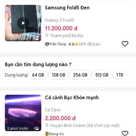
Samsung Fold5 Đen
Galaxy Z Fold5
11.200.000 đ
Thành phố Bà Rịa
1 phút trước
4
4.6
389
đã bán
Trần Tùng
Bạn cần tìm
dung lượng
nào ?
Dung lượng:
64 GB
128 GB
256 GB
512 GB
1 TB
2 
Cá cảnh Bạc Khỏe mạnh
Cá Cảnh
2.200.000 đ
Huyện Bình Chánh
(
Xã Vĩnh Lộc
mới)
2 phút trước
1
D
Dung Vu