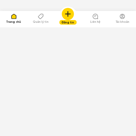
Trang chủ
Quản lý tin
Liên hệ
Tài khoản
Đăng tin
109.000 Bình chọn
Tải ứng dụng Chợ Tốt
Về Chợ Tốt
Quy chế sàn
Chính sách bảo mật
Giải quyết tranh chấp
CÔNG TY TNHH CHỢ TỐT - Người đại diện theo pháp luật:
Nguyễn Trọng Tấn; GPDKKD: 0312120782 do Sở KH & ĐT TP.HCM cấp ngày
11/01/2013;
GPMXH: 185/GP-BTTTT do Bộ Thông tin và Truyền thông
cấp ngày 09/07/2024 - Chịu trách nhiệm