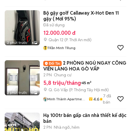
Bộ gậy golf Callaway X-Hot Đen 11
gậy ( Mới 95%)
Đã sử dụng
12.000.000 đ
Quận 12
(
P. Thới An
mới)
2 phút trước
6
T
TRần Minh TRung
2 PHÒNG NGỦ NGAY CÔNG
VIÊN LÀNG HOA GÒ VẤP
2 PN
Chung cư
5,8 triệu/tháng
45 m²
Q. Gò Vấp
(
P. Thông Tây Hội
mới)
2 phút trước
10
7
đã
4.6
Minh Thành Apartment
bán
Chdv
Hạ 100tr bán gấp căn nhà thiết kế độc
bản
2 PN
Nhà ngõ, hẻm