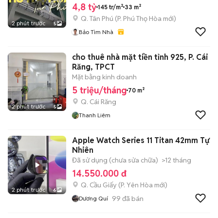
4,8 tỷ
145 tr/m²
33 m²
Q. Tân Phú
(
P. Phú Thọ Hòa
mới)
2 phút trước
5
Bảo Tìm Nhà
cho thuê nhà mặt tiền tỉnh 925, P. Cái
Răng, TPCT
Mặt bằng kinh doanh
5 triệu/tháng
70 m²
Q. Cái Răng
2 phút trước
5
Thanh Liêm
Apple Watch Series 11 Titan 42mm Tự
Nhiên
Đã sử dụng (chưa sửa chữa)
>12 tháng
14.550.000 đ
Q. Cầu Giấy
(
P. Yên Hòa
mới)
2 phút trước
6
99
đã bán
Dương Quí