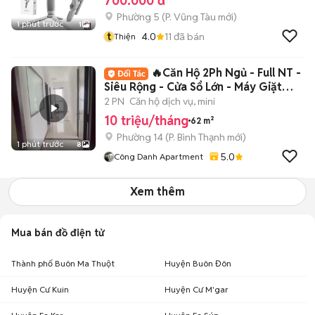
700.000 đ
Phường 5
(
P. Vũng Tàu
mới)
1 phút trước
1
t
4.0
11
đã bán
Thiện
🔥Căn Hộ 2Ph Ngủ - Full NT -
Siêu Rộng - Cửa Sổ Lớn - Máy Giặt
Riêng
2 PN
Căn hộ dịch vụ, mini
10 triệu/tháng
62 m²
Phường 14
(
P. Bình Thạnh
mới)
1 phút trước
8
5.0
Công Danh Apartment
Xem thêm
Mua bán đồ điện tử
Thành phố Buôn Ma Thuột
Huyện Buôn Đôn
Huyện Cư Kuin
Huyện Cư M'gar