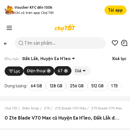
Voucher KFC đến 100k
Tải app
Chỉ có trên app Chợ Tốt
Khu vực:
Đắk Lắk, Huyện Ea H'leo
Xoá lọc
Điện thoại
67
Giá
Lọc
Dung lượng:
64 GB
128 GB
256 GB
512 GB
1 TB
2 
Chợ Tốt
Điện thoại
ZTE
ZTE Blade V70 Max
ZTE Blade V70 Max Đắk
0 Zte Blade V70 Max cũ Huyện Ea H'leo, Đắk Lắk đẹp