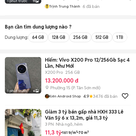
1 phút trước
11
T
6
đã bán
Trịnh Trung Thành
Bạn cần tìm
dung lượng
nào ?
Dung lượng:
64 GB
128 GB
256 GB
512 GB
1 TB
2 
Hiếm: Vivo X200 Pro 12/256Gb Sạc 4
Lần, Như Mới
X200 Pro
256 GB
13.200.000 đ
Phường 15
(
P. Tân Sơn
mới)
1 phút trước
6
4.9
3476
đã bán
Kiên Android Shop
Giảm 3 tỷ bán gấp nhà HXH 333 Lê
Văn Sỹ 6 x 13,2m, giá 11,3 tỷ
3 PN
Nhà ngõ, hẻm
11,3 tỷ
161 tr/m²
70 m²