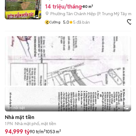
14 triệu/tháng
80 m²
Phường Tân Chánh Hiệp
(
P. Trung Mỹ Tây
mới
1 phút trước
4
c
5.0
5
đã bán
Cường
Tin nổi bật
4
Nhà mặt tiền
1 PN
Nhà mặt phố, mặt tiền
94,999 tỷ
90 tr/m²
1053 m²