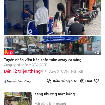
Tin nổi bật
5
Tuyển nhân viên bán cafe take away ca sáng
Công ty cổ phần MOTO CAFE
Đến 12 triệu/tháng
Phường 3
(
P. Vĩnh Hội
mới)
Bấm để hiện số
Chat
Nguyễn Văn Vàng
sang nhượng mặt bằng
Mặt bằng kinh doanh