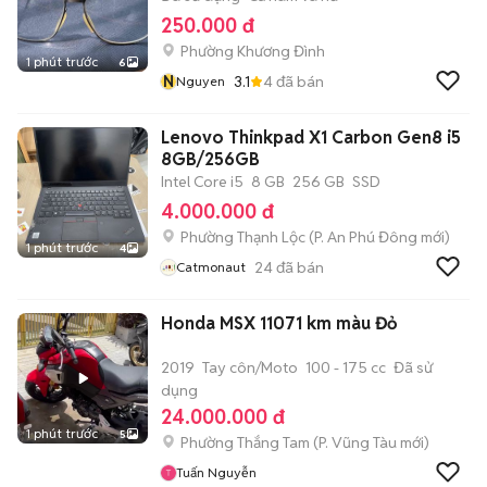
250.000 đ
Phường Khương Đình
1 phút trước
6
N
3.1
4
đã bán
Nguyen
Lenovo Thinkpad X1 Carbon Gen8 i5
8GB/256GB
Intel Core i5
8 GB
256 GB
SSD
4.000.000 đ
Phường Thạnh Lộc
(
P. An Phú Đông
mới)
1 phút trước
4
24
đã bán
Catmonaut
Honda MSX 11071 km màu Đỏ
2019
Tay côn/Moto
100 - 175 cc
Đã sử
dụng
24.000.000 đ
1 phút trước
5
Phường Thắng Tam
(
P. Vũng Tàu
mới)
Tuấn Nguyễn