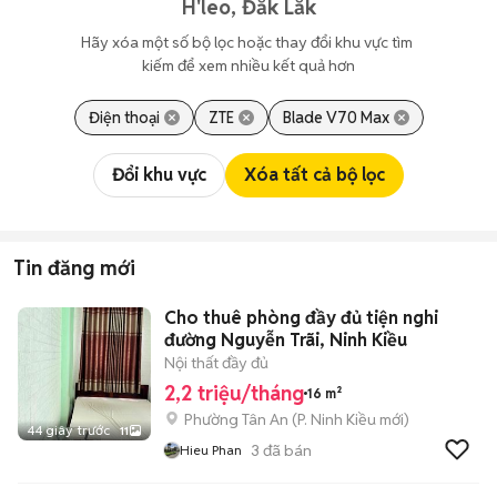
H'leo, Đắk Lắk
Hãy xóa một số bộ lọc hoặc thay đổi khu vực tìm 
kiếm để xem nhiều kết quả hơn
Điện thoại
ZTE
Blade V70 Max
Đổi khu vực
Xóa tất cả bộ lọc
Tin đăng mới
Cho thuê phòng đầy đủ tiện nghi
đường Nguyễn Trãi, Ninh Kiều
Nội thất đầy đủ
2,2 triệu/tháng
16 m²
Phường Tân An
(
P. Ninh Kiều
mới)
44 giây trước
11
3
đã bán
Hieu Phan