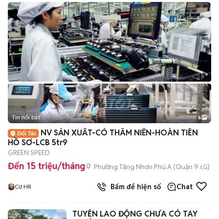
Tin nổi bật
6
+
2
NV SẢN XUẤT-CÓ THÂM NIÊN-HOÀN TIỀN
HỒ SƠ-LCB 5tr9
GREEN SPEED
Đến 15 triệu/tháng
Phường Tăng Nhơn Phú A (Quận 9 cũ)
Bấm để hiện số
Chat
Cơ HR
TUYỂN LAO ĐỘNG CHƯA CÓ TAY