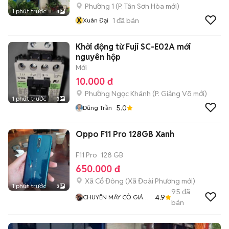
Phường 1
(
P. Tân Sơn Hòa
mới)
1 phút trước
4
X
1
đã bán
Xuân Đại
Khởi động từ Fuji SC-E02A mới
nguyên hộp
Mới
10.000 đ
Phường Ngọc Khánh
(
P. Giảng Võ
mới)
1 phút trước
3
5.0
Dũng Trần
Oppo F11 Pro 128GB Xanh
F11 Pro
128 GB
650.000 đ
Xã Cổ Đông
(
Xã Đoài Phương
mới)
1 phút trước
3
95
đã
4.9
CHUYÊN MÁY CỎ GIÁ
bán
RẺ