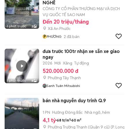
NGHỀ
CÔNG TY CỔ PHẦN THƯƠNG MẠI VÀ DỊCH
VỤ QUỐC TẾ SAO NAM
Đến 20 triệu/tháng
1 phút trước
2
Xã An Phước
P
2
đã bán
PHƯƠNG
đưa trước 100tr nhận xe sẵn xe giao
ngay
2026
Mới
Xăng
Tự động
520.000.000 đ
Phường Tây Thạnh
1 phút trước
8
Sanh Tuân Mitsubishi
bán nhà nguyễn duy trinh Q.9
1 PN
Hướng Đông Bắc
Nhà ngõ, hẻm
4,1 tỷ
68 tr/m²
60 m²
Phường Trường Thạnh (Quận 9 cũ)
(
P. Long 