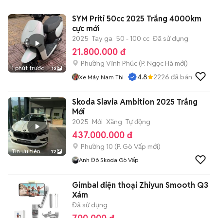
SYM Priti 50cc 2025 Trắng 4000km
cực mới
2025
Tay ga
50 - 100 cc
Đã sử dụng
21.800.000 đ
Phường Vĩnh Phúc
(
P. Ngọc Hà
mới)
1 phút trước
13
4.8
2226
đã bán
Xe Máy Nam Thi
Skoda Slavia Ambition 2025 Trắng
Mới
2025
Mới
Xăng
Tự động
437.000.000 đ
Phường 10
(
P. Gò Vấp
mới)
Tin ưu tiên
12
Anh Đô Skoda Gò Vấp
Gimbal điện thoại Zhiyun Smooth Q3
Xám
Đã sử dụng