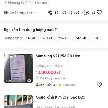
Phường 13
(
P. Phú Lâm
mới)
Bấm để hiện số
Chat
Nguyễn Ngọc Thanh
Bạn cần tìm
dung lượng
nào ?
Dung lượng:
64 GB
128 GB
256 GB
512 GB
1 TB
2 
Samsung S21 256GB Đen
Galaxy S21
256 GB
1.000.000 đ
Phường Láng Hạ
1 phút trước
3
A
4.5
12
đã bán
Anh Tuấn
Gọng kính Kim loại Bạc Đức
Đã sử dụng
Cả nam và nữ