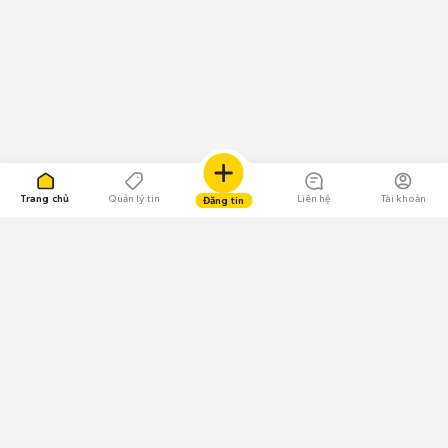
Trang chủ
Quản lý tin
Liên hệ
Tài khoản
Đăng tin
109.000 Bình chọn
Tải ứng dụng Chợ Tốt
Về Chợ Tốt
Quy chế sàn