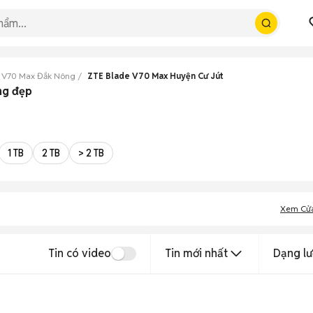
 V70 Max Đắk Nông
ZTE Blade V70 Max Huyện Cư Jút
ng đẹp
1 TB
2 TB
> 2 TB
Xem Cử
Tin có video
Tin mới nhất
Dạng lư