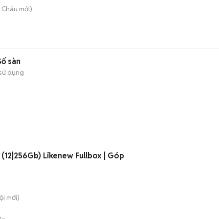
i Châu
mới)
ố sàn
sử dụng
a (12|256Gb) Likenew Fullbox | Góp
ội
mới)