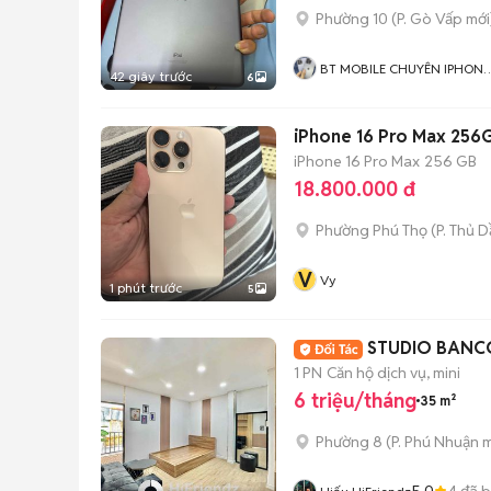
Phường 10
(
P. Gò Vấp
mới
BT MOBILE CHUYÊN IPHONE
42 giây trước
6
VÀ ANDROID GIÁ RẺ
iPhone 16 Pro Max 256
iPhone 16 Pro Max
256 GB
18.800.000 đ
Phường Phú Thọ
(
P. Thủ 
V
Vy
1 phút trước
5
STUDIO BANCO
1 PN
Căn hộ dịch vụ, mini
6 triệu/tháng
35 m²
Phường 8
(
P. Phú Nhuận
m
5.0
4
đã 