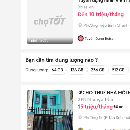
Tuyền dụng nhân viên l
Roise Vn
Đến 10 triệu/tháng
Phường Hiệp Bình Chánh 
Tuyển Dụng Roise
1 phút trước
Bạn cần tìm
dung lượng
nào ?
Dung lượng:
64 GB
128 GB
256 GB
512 GB
🔰CHO THUÊ NHÀ MỚI 
3 PN
Nhà ngõ, hẻm
15 triệu/tháng
80 m²
Phường 15
(
P. Tân Sơn
mới