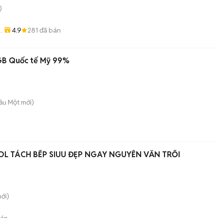
)
4.9
281
đã bán
GB Quốc tế Mỹ 99%
Dầu Một
mới)
L TÁCH BẾP SIUU ĐẸP NGAY NGUYỄN VĂN TRỔI
ới)
bán