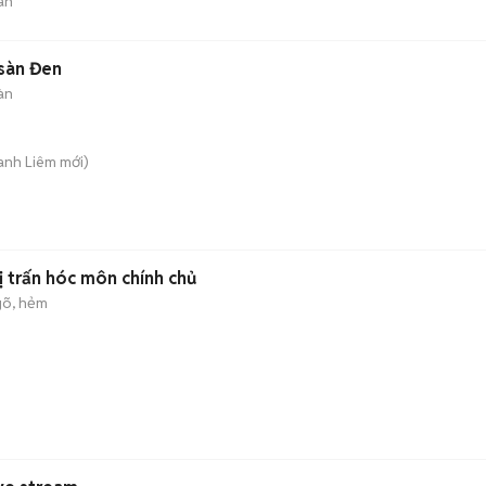
án
sàn Đen
àn
anh Liêm
mới)
ị trấn hóc môn chính chủ
õ, hẻm