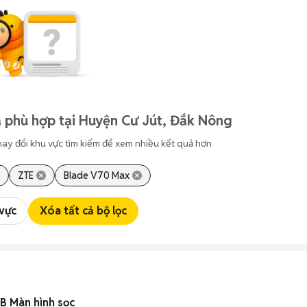
 phù hợp tại Huyện Cư Jút, Đắk Nông
hay đổi khu vực tìm kiếm để xem nhiều kết quả hơn
ZTE
Blade V70 Max
 vực
Xóa tất cả bộ lọc
 Màn hình sọc