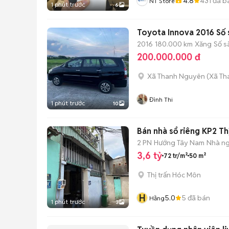
4.8
431
đã b
NT Store
1 phút trước
6
Toyota Innova 2016 Số 
2016
180.000 km
Xăng
Số s
200.000.000 đ
Xã Thanh Nguyên
(
Xã Th
Đình Thi
1 phút trước
10
Bán nhà sổ riêng KP2 Th
2 PN
Hướng Tây Nam
Nhà ng
3,6 tỷ
72 tr/m²
50 m²
Thị trấn Hóc Môn
H
5.0
5
đã bán
Hằng
1 phút trước
3