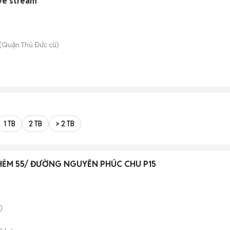
ive stream
(Quận Thủ Đức cũ)
1 TB
2 TB
> 2 TB
HẺM 55/ ĐƯỜNG NGUYỄN PHÚC CHU P15
)