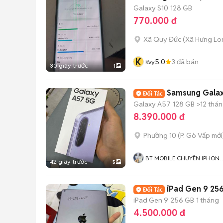
Galaxy S10
128 GB
770.000 đ
Xã Quy Đức
(
Xã Hưng Lo
K
5.0
3
đã bán
Kvy
30 giây trước
1
Samsung Galax
Galaxy A57
128 GB
>12 thá
8.390.000 đ
Phường 10
(
P. Gò Vấp
mới
BT MOBILE CHUYÊN IPHONE
42 giây trước
5
VÀ ANDROID GIÁ RẺ
iPad Gen 9 25
iPad Gen 9
256 GB
1 tháng
4.500.000 đ