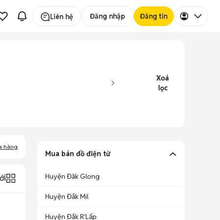
Đăng nhập
Đăng tin
Liên hệ
Xoá
lọc
a hàng
Mua bán đồ điện tử
Huyện Đăk Glong
ới
Huyện Đắk Mil
Huyện Đắk R'Lấp