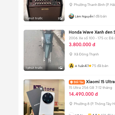
Phường Thanh Bình
(
P. Hả
1
đã bán
Lâm Nguyễn
1 phút trước
2
Honda Wave Xanh đen S
2006
Xe số
100 - 175 cc
Đã 
3.800.000 đ
Xã Đông Thạnh
A
4.1
75
đã bán
A Tuấn
1 phút trước
3
Xiaomi 15 Ultr
15 Ultra
256 GB
7-12 tháng
14.490.000 đ
Phường 8
(
P. Thông Tây H