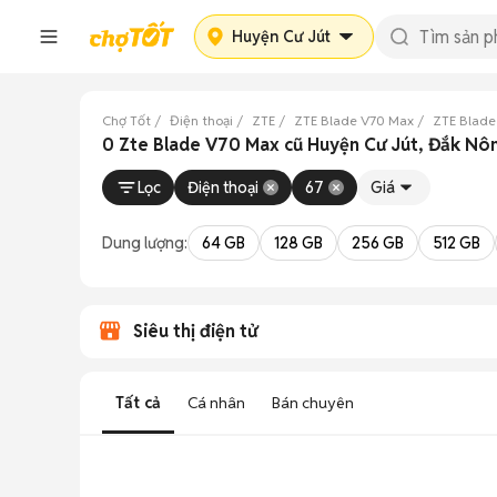
Huyện Cư Jút
Chợ Tốt
Điện thoại
ZTE
ZTE Blade V70 Max
ZTE Blade
0 Zte Blade V70 Max cũ Huyện Cư Jút, Đắk Nô
Lọc
Điện thoại
67
Giá
Dung lượng:
64 GB
128 GB
256 GB
512 GB
Siêu thị điện tử
Tất cả
Cá nhân
Bán chuyên