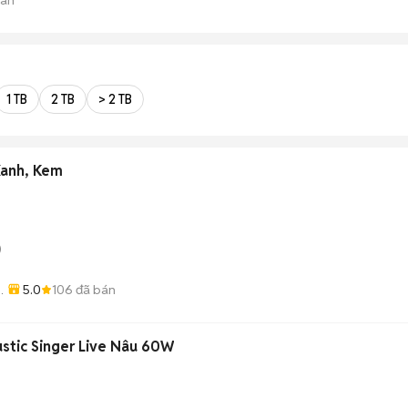
1 TB
2 TB
> 2 TB
Xanh, Kem
)
5.0
106
đã bán
stic Singer Live Nâu 60W