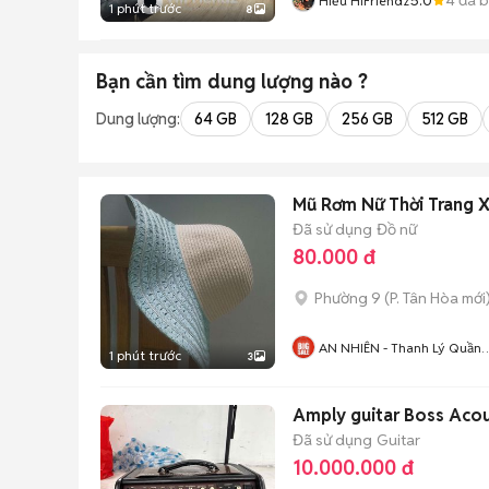
Hiếu HiFriendz
1 phút trước
8
Bạn cần tìm
dung lượng
nào ?
Dung lượng:
64 GB
128 GB
256 GB
512 GB
Mũ Rơm Nữ Thời Trang 
Đã sử dụng
Đồ nữ
80.000 đ
Phường 9
(
P. Tân Hòa
mới
AN NHIÊN - Thanh Lý Quần
1 phút trước
3
Áo Và Phụ Kiện Thời Trang
Amply guitar Boss Acou
Đã sử dụng
Guitar
10.000.000 đ