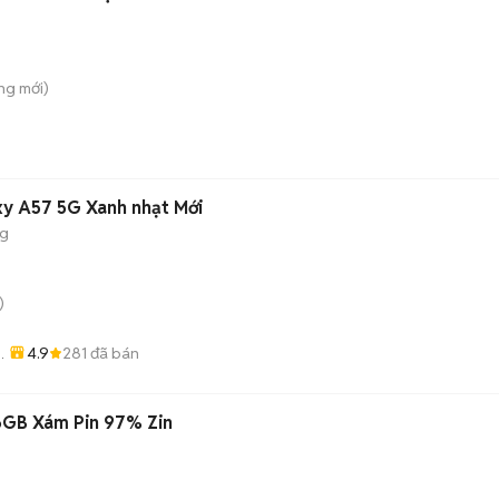
ng
mới)
y A57 5G Xanh nhạt Mới
ng
)
4.9
281
đã bán
6GB Xám Pin 97% Zin