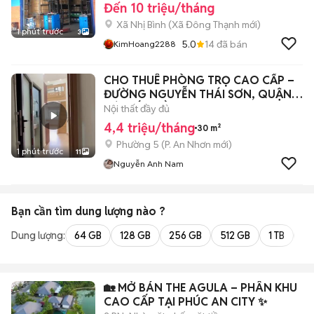
Đến 10 triệu/tháng
Xã Nhị Bình
(
Xã Đông Thạnh
mới)
1 phút trước
3
5.0
14
đã bán
KimHoang2288
CHO THUÊ PHÒNG TRỌ CAO CẤP –
ĐƯỜNG NGUYỄN THÁI SƠN, QUẬN
GÒ VẤP (GẦN V
Nội thất đầy đủ
4,4 triệu/tháng
30 m²
Phường 5
(
P. An Nhơn
mới)
1 phút trước
11
Nguyễn Anh Nam
Bạn cần tìm
dung lượng
nào ?
Dung lượng:
64 GB
128 GB
256 GB
512 GB
1 TB
2 
🏡 MỞ BÁN THE AGULA – PHÂN KHU
CAO CẤP TẠI PHÚC AN CITY ✨