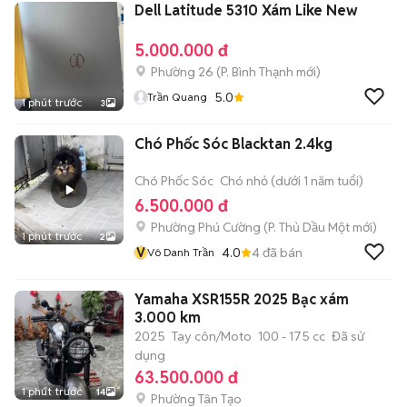
Dell Latitude 5310 Xám Like New
5.000.000 đ
Phường 26
(
P. Bình Thạnh
mới)
5.0
Trần Quang
1 phút trước
3
Chó Phốc Sóc Blacktan 2.4kg
Chó Phốc Sóc
Chó nhỏ (dưới 1 năm tuổi)
6.500.000 đ
Phường Phú Cường
(
P. Thủ Dầu Một
mới)
1 phút trước
2
V
4.0
4
đã bán
Vô Danh Trần
Yamaha XSR155R 2025 Bạc xám
3.000 km
2025
Tay côn/Moto
100 - 175 cc
Đã sử
dụng
63.500.000 đ
1 phút trước
14
Phường Tân Tạo