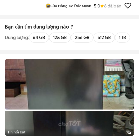
5.0
6
đã bán
Cửa Hàng Xe Đức Mạnh
Bạn cần tìm
dung lượng
nào ?
Dung lượng:
64 GB
128 GB
256 GB
512 GB
1 TB
2 
Tin nổi bật
3