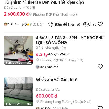
Tủ lạnh mini Hisense Đen 94L Tiết kiệm điện
Đã sử dụng
< 100 lít
2.600.000 đ
Phường 11
(
P. Phú Nhuận
mới)
5.0
9
đã bán
Bấm để hiện số
Chat
Tuấn Anh
4,5x15 - 3 TẦNG - 3PN - MT KDC PHÚ
LỢI - SỔ VUÔNG
3 PN
Nhà ngõ, hẻm
6,3 tỷ
90 tr/m²
70 m²
Phường 7
(
P. Bình Đông
mới)
1 phút trước
5
Rạng Nhà Phố
Ghế sofa Vải Xám 1m9
Đã sử dụng
Vải
600.000 đ
Phường Long Trường (Quận 9 cũ)
1 phút trước
1
20
đã bán
Thủ Đức