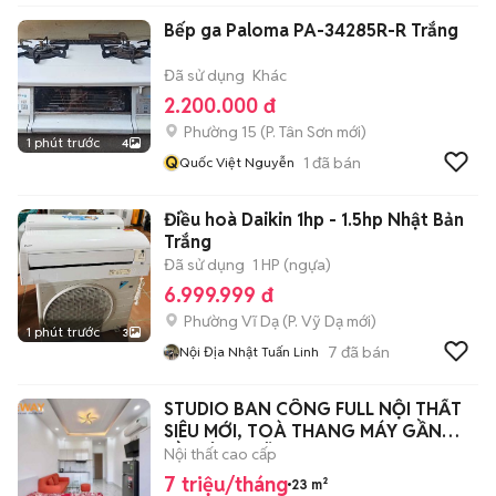
Bếp ga Paloma PA-34285R-R Trắng
Đã sử dụng
Khác
2.200.000 đ
Phường 15
(
P. Tân Sơn
mới)
1 phút trước
4
Q
1
đã bán
Quốc Việt Nguyễn
Điều hoà Daikin 1hp - 1.5hp Nhật Bản
Trắng
Đã sử dụng
1 HP (ngựa)
6.999.999 đ
Phường Vĩ Dạ
(
P. Vỹ Dạ
mới)
1 phút trước
3
7
đã bán
Nội Địa Nhật Tuấn Linh
STUDIO BAN CÔNG FULL NỘI THẤT
SIÊU MỚI, TOÀ THANG MÁY GẦN
CẦU ÔNG LÃNH
Nội thất cao cấp
7 triệu/tháng
23 m²