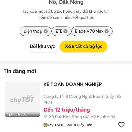
Nô, Đắk Nông
Hãy xóa một số bộ lọc hoặc thay đổi khu vực tìm 
kiếm để xem nhiều kết quả hơn
Điện thoại
ZTE
Blade V70 Max
Đổi khu vực
Xóa tất cả bộ lọc
Tin đăng mới
KẾ TOÁN DOANH NGHIỆP
Công ty TNHH Công Nghệ Bao Bì Giấy Tiến
Phát
Đến 12 triệu/tháng
1 phút trước
Xã Đức Hòa Đông
(
Xã Mỹ Hạnh
mới)
Cty TNHH Bao Bì Giấy Tiến
Phát