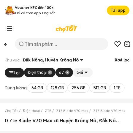
Voucher KFC đến 100k
Tải app
Chỉ có trên app Chợ Tốt
Khu vực:
Đắk Nông, Huyện Krông Nô
Xoá lọc
Điện thoại
67
Giá
Lọc
Dung lượng:
64 GB
128 GB
256 GB
512 GB
1 TB
2 
Chợ Tốt
Điện thoại
ZTE
ZTE Blade V70 Max
ZTE Blade V70 Max Đắ
0 Zte Blade V70 Max cũ Huyện Krông Nô, Đắk Nông đẹp