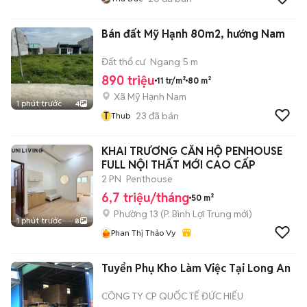
Bán đất Mỹ Hạnh 80m2, hướng Nam
Đất thổ cư
Ngang 5 m
890 triệu
11 tr/m²
80 m²
Xã Mỹ Hạnh Nam
1 phút trước
4
T
23
đã bán
Thub
KHAI TRƯƠNG CĂN HỘ PENHOUSE
FULL NỘI THẤT MỚI CAO CẤP
2 PN
Penthouse
6,7 triệu/tháng
50 m²
Phường 13
(
P. Bình Lợi Trung
mới)
1 phút trước
8
Phan Thị Thảo Vy
Tuyển Phụ Kho Làm Việc Tại Long An
CÔNG TY CP QUỐC TẾ ĐỨC HIẾU