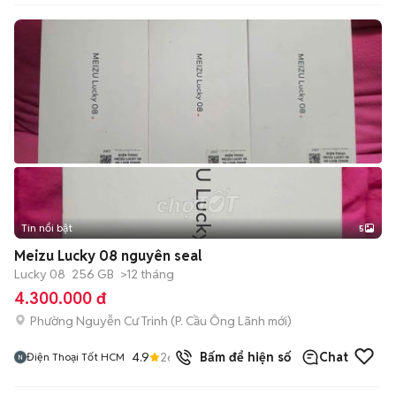
Tin nổi bật
5
Meizu Lucky 08 nguyên seal
Lucky 08
256 GB
>12 tháng
4.300.000 đ
Phường Nguyễn Cư Trinh
(
P. Cầu Ông Lãnh
mới)
4.9
26
đã bán
Bấm để hiện số
Chat
Điện Thoại Tốt HCM