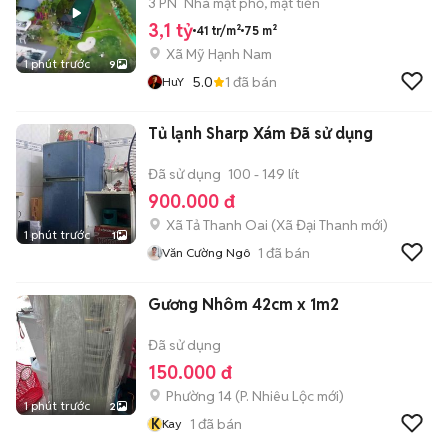
3 PN
Nhà mặt phố, mặt tiền
3,1 tỷ
41 tr/m²
75 m²
Xã Mỹ Hạnh Nam
1 phút trước
9
5.0
1
đã bán
HuY
Tủ lạnh Sharp Xám Đã sử dụng
Đã sử dụng
100 - 149 lít
900.000 đ
Xã Tả Thanh Oai
(
Xã Đại Thanh
mới)
1 phút trước
1
1
đã bán
Văn Cường Ngô
Gương Nhôm 42cm x 1m2
Đã sử dụng
150.000 đ
Phường 14
(
P. Nhiêu Lộc
mới)
1 phút trước
2
K
1
đã bán
Kay