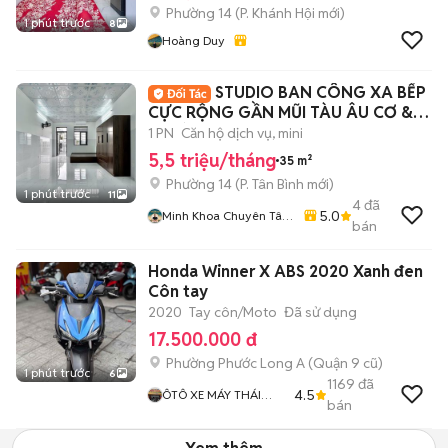
Phường 14
(
P. Khánh Hội
mới)
1 phút trước
8
Hoàng Duy
STUDIO BAN CÔNG XA BẾP
CỰC RỘNG GẦN MŨI TÀU ÂU CƠ &
TRƯỜNG CHINH
1 PN
Căn hộ dịch vụ, mini
5,5 triệu/tháng
35 m²
Phường 14
(
P. Tân Bình
mới)
1 phút trước
11
4
đã
5.0
Minh Khoa Chuyên Tân
bán
Bình - Tân Phú
Honda Winner X ABS 2020 Xanh đen
Côn tay
2020
Tay côn/Moto
Đã sử dụng
17.500.000 đ
Phường Phước Long A (Quận 9 cũ)
1 phút trước
6
1169
đã
4.5
ÔTÔ XE MÁY THÁI
bán
HOÀ