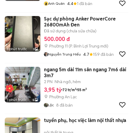
a
4.4
1
đã bán
Anh Quân
Sạc dự phòng Anker PowerCore
26800mAh Đen
Đã sử dụng (chưa sửa chữa)
500.000 đ
Phường 11
(
P. Bình Lợi Trung
mới)
1 phút trước
3
4.7
159
đã bán
Nguyễn Trung Hiếu
ngang 5m dài 11m sân ngang 7m6 dài
3m7
2 PN
Nhà ngõ, hẻm
3,95 tỷ
72 tr/m²
55 m²
Phường An Lạc
1 phút trước
5
8
đã bán
Lộc
tuyển phụ, học việc làm nội thất nhựa
nội thất lê trung