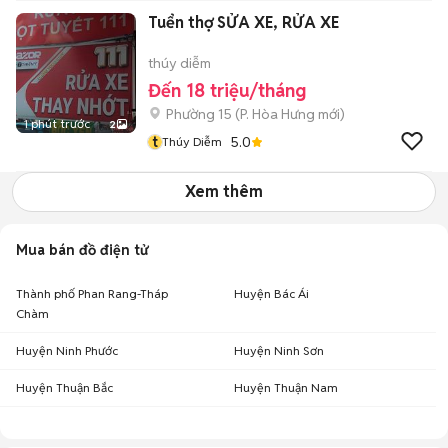
Tuển thợ SỬA XE, RỬA XE
thúy diễm
Đến 18 triệu/tháng
Phường 15
(
P. Hòa Hưng
mới)
1 phút trước
2
t
5.0
Thúy Diễm
Xem thêm
Mua bán đồ điện tử
Thành phố Phan Rang-Tháp
Huyện Bác Ái
Chàm
Huyện Ninh Phước
Huyện Ninh Sơn
Huyện Thuận Bắc
Huyện Thuận Nam