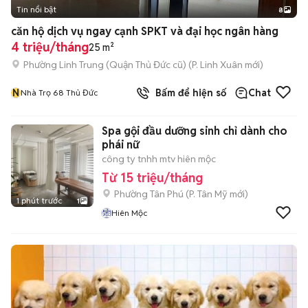
Tin nổi bật
8
+
2
căn hộ dịch vụ ngay cạnh SPKT và đại học ngân hàng
4 triệu/tháng
25 m²
Phường Linh Trung (Quận Thủ Đức cũ)
(
P. Linh Xuân
mới)
N
Bấm để hiện số
Chat
Nhà Trọ 68 Thủ Đức
Spa gội đầu dưỡng sinh chỉ dành cho
phái nữ
công ty tnhh mtv hiên mộc
Từ 15 triệu/tháng
Phường Tân Phú
(
P. Tân Mỹ
mới)
1 phút trước
1
Hiên Mộc