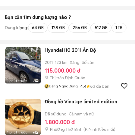
COMPUTER
Bạn cần tìm
dung lượng
nào ?
Dung lượng:
64 GB
128 GB
256 GB
512 GB
1 TB
2 
Hyundai i10 2011 Ấn Độ
2011
123 km
Xăng
Số sàn
115.000.000 đ
Thị trấn Định Quán
1 phút trước
7
Đ
4.4
83
đã bán
Đặng Ngọc Dũng
Đồng hồ Vinatge limited edition
Đã sử dụng
Cả nam và nữ
1.800.000 đ
Phường Thới Bình
(
P. Ninh Kiều
mới)
1 phút trước
6