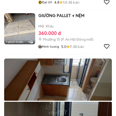
Đ
4.8
58
đã bán
Đạt 09
GIƯỜNG PALLET + NỆM
Mới
Khác
360.000 đ
Phường 15
(
P. An Hội Đông
mới)
1 phút trước
5
5.0
9
đã bán
Minh Suong