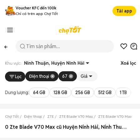
Voucher KFC đến 100k
Tải app
Chỉ có trên app Chợ Tốt
Khu vực:
Ninh Thuận, Huyện Ninh Hải
Xoá lọc
Điện thoại
67
Giá
Lọc
Dung lượng:
64 GB
128 GB
256 GB
512 GB
1 TB
2 
Chợ Tốt
Điện thoại
ZTE
ZTE Blade V70 Max
ZTE Blade V70 Max Nin
0 Zte Blade V70 Max cũ Huyện Ninh Hải, Ninh Thuận đẹp