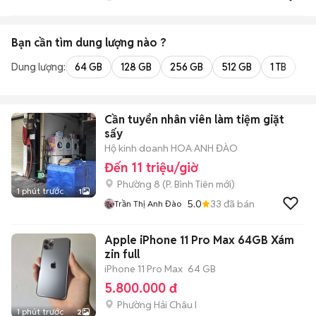
Bạn cần tìm
dung lượng
nào ?
Dung lượng:
64 GB
128 GB
256 GB
512 GB
1 TB
2 
Cần tuyển nhân viên làm tiệm giặt
sấy
Hộ kinh doanh HOA ANH ĐÀO
Đến 11 triệu/giờ
Phường 8
(
P. Bình Tiên
mới)
1 phút trước
1
5.0
33
đã bán
Trần Thị Anh Đào
Apple iPhone 11 Pro Max 64GB Xám
zin full
iPhone 11 Pro Max
64 GB
5.800.000 đ
Phường Hải Châu I
1 phút trước
2