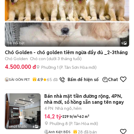
Tin nổi bật
5
Chó Golden - chó golden tiêm ngừa đẩy đủ _2-3tháng
Chó Golden
Chó con (dưới 3 tháng tuổi)
4.500.000 đ
Phường 1
(
P. Tân Sơn Hòa
mới)
4.9
65
đã bán
Bấm để hiện số
Chat
SÀI GÒN PET
Bán nhà mặt tiền đường rộng, 4PN,
nhà mới, sổ hồng sẵn sang tên ngay
4 PN
Nhà ngõ, hẻm
14,2 tỷ
229 tr/m²
62 m²
Phường 8
(
P. Tân Hòa
mới)
1 phút trước
6
28
đã bán
Anh Kiệt BĐS