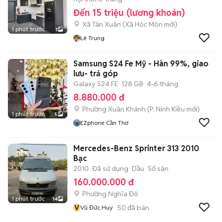
Đến 15 triệu (lương khoán)
Xã Tân Xuân
(
Xã Hóc Môn
mới)
1 phút trước
1
Lê Trung
Samsung S24 Fe Mỹ - Hàn 99%, giao
lưu- trả góp
Galaxy S24 FE
128 GB
4-6 tháng
8.880.000 đ
Phường Xuân Khánh
(
P. Ninh Kiều
mới)
1 phút trước
5
EZphone Cần Thơ
Mercedes-Benz Sprinter 313 2010
Bạc
2010
Đã sử dụng
Dầu
Số sàn
160.000.000 đ
Phường Nghĩa Đô
1 phút trước
14
V
50
đã bán
Vũ Đức Huy