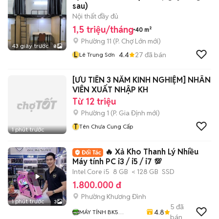
sau)
Nội thất đầy đủ
1,5 triệu/tháng
40 m²
Phường 11
(
P. Chợ Lớn
mới)
43 giây trước
8
L
4.4
27
đã bán
Lê Trung Sơn
[ƯU TIÊN 3 NĂM KINH NGHIỆM] NHÂN
VIÊN XUẤT NHẬP KH
Từ 12 triệu
Phường 1
(
P. Gia Định
mới)
T
Tên Chưa Cung Cấp
1 phút trước
🔥 Xả Kho Thanh Lý Nhiều
Máy tính PC i3 / i5 / i7 💯
Intel Core i5
8 GB
< 128 GB
SSD
1.800.000 đ
Phường Khương Đình
1 phút trước
3
5
đã
4.8
MÁY TÍNH BK5
bán