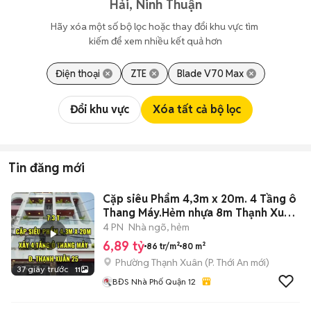
Hải, Ninh Thuận
Hãy xóa một số bộ lọc hoặc thay đổi khu vực tìm 
kiếm để xem nhiều kết quả hơn
Điện thoại
ZTE
Blade V70 Max
Đổi khu vực
Xóa tất cả bộ lọc
Tin đăng mới
Cặp siêu Phẩm 4,3m x 20m. 4 Tầng ô
Thang Máy.Hẻm nhựa 8m Thạnh Xuân
25
4 PN
Nhà ngõ, hẻm
6,89 tỷ
86 tr/m²
80 m²
Phường Thạnh Xuân
(
P. Thới An
mới)
37 giây trước
11
BĐS Nhà Phố Quận 12