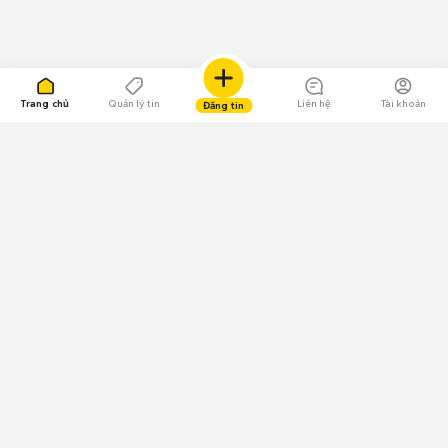
Trang chủ
Quản lý tin
Liên hệ
Tài khoản
Đăng tin
109.000 Bình chọn
Tải ứng dụng Chợ Tốt
Về Chợ Tốt
Quy chế sàn
Chính sách bảo mật
Giải quyết tranh chấp
CÔNG TY TNHH CHỢ TỐT - Người đại diện theo pháp luật:
Nguyễn Trọng Tấn; GPDKKD: 0312120782 do Sở KH & ĐT TP.HCM cấp ngày
11/01/2013;