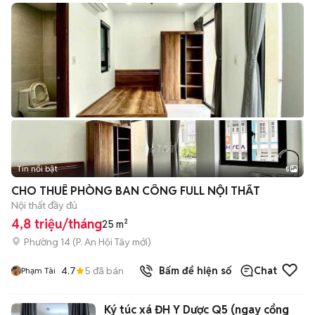
Tin nổi bật
5
CHO THUÊ PHÒNG BAN CÔNG FULL NỘI THẤT
Nội thất đầy đủ
4,8 triệu/tháng
25 m²
Phường 14
(
P. An Hội Tây
mới)
4.7
5
đã bán
Bấm để hiện số
Chat
Phạm Tài
Ký túc xá ĐH Y Dược Q5 (ngay cổng