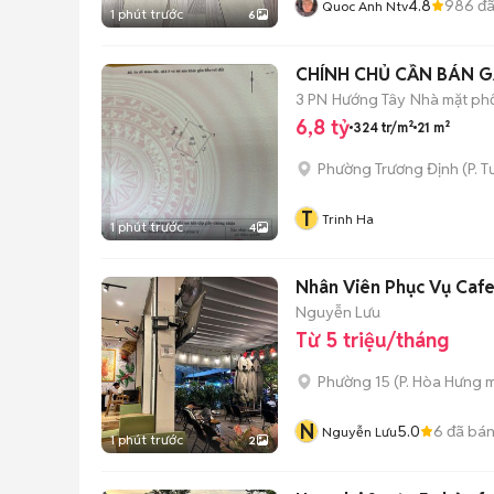
4.8
986
đã
Quoc Anh Ntv
1 phút trước
6
CHÍNH CHỦ CẦN BÁN G
3 PN
Hướng Tây
Nhà mặt phố
6,8 tỷ
324 tr/m²
21 m²
Phường Trương Định
(
P. 
T
Trinh Ha
1 phút trước
4
Nhân Viên Phục Vụ Cafe
Nguyễn Lưu
Từ 5 triệu/tháng
Phường 15
(
P. Hòa Hưng
m
N
5.0
6
đã bá
Nguyễn Lưu
1 phút trước
2