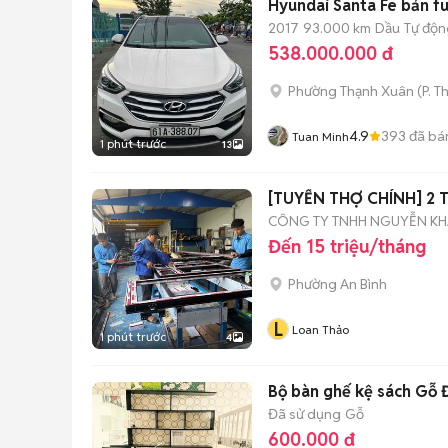
Hyundai Santa Fe bản ful
2017
93.000 km
Dầu
Tự độn
538.000.000 đ
Phường Thạnh Xuân
(
P. T
4.9
393
đã bá
Tuan Minh
1 phút trước
13
[TUYỂN THỢ CHÍNH] 2
CÔNG TY TNHH NGUYỄN K
Đến 15 triệu/tháng
Phường An Bình
L
Loan Thảo
1 phút trước
4
Bộ bàn ghế kệ sách Gỗ
Đã sử dụng
Gỗ
600.000 đ