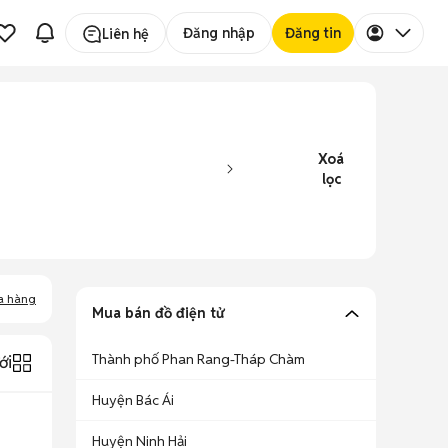
Đăng nhập
Đăng tin
Liên hệ
Xoá
lọc
a hàng
Mua bán đồ điện tử
Thành phố Phan Rang-Tháp Chàm
ới
Huyện Bác Ái
Huyện Ninh Hải