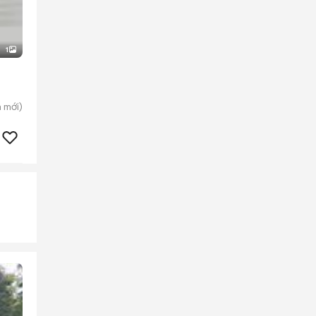
1
n
mới)