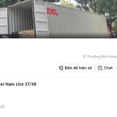
Phường Bình Hưn
Bấm để hiện số
Chat
er Nam size 37/38
ới)