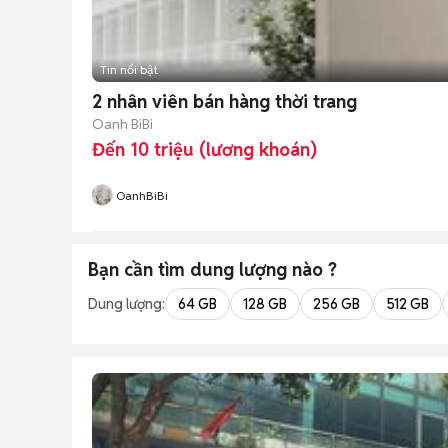
Tin nổi bật
2 nhân viên bán hàng thời trang
Oanh BiBi
Đến 10 triệu (lương khoán)
OanhBiBi
Bạn cần tìm
dung lượng
nào ?
Dung lượng:
64 GB
128 GB
256 GB
512 GB