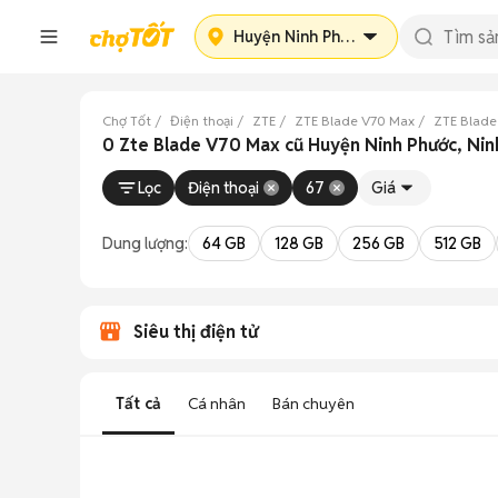
Huyện Ninh Phước
Chợ Tốt
Điện thoại
ZTE
ZTE Blade V70 Max
ZTE Blade
0 Zte Blade V70 Max cũ Huyện Ninh Phước, Nin
Lọc
Điện thoại
67
Giá
Dung lượng:
64 GB
128 GB
256 GB
512 GB
Siêu thị điện tử
Tất cả
Cá nhân
Bán chuyên