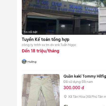
Tin nổi bật
Tuyển Kế toán tổng hợp
công ty tnhh sx tm dv xnk Tuấn Ngọc
Đến 18 triệu/tháng
Hường
Quần kaki Tommy Hilfig
Đã sử dụng
Đồ nam
300.000 đ
Xã Tân Hòa
(
Xã Phú Tân
m