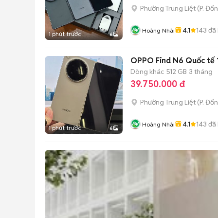
Phường Trung Liệt
(
P. Đố
4.1
143
đã
Hoàng Nhài
1 phút trước
6
OPPO Find N6 Quốc tế 
Dòng khác
512 GB
3 tháng
39.750.000 đ
Phường Trung Liệt
(
P. Đố
4.1
143
đã
Hoàng Nhài
1 phút trước
6