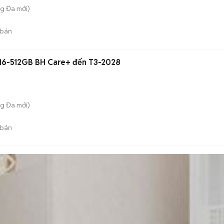
ng Đa
mới)
 bán
16-512GB BH Care+ đến T3-2028
ng Đa
mới)
 bán