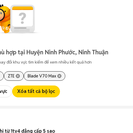
ù hợp tại Huyện Ninh Phước, Ninh Thuận
hay đổi khu vực tìm kiếm để xem nhiều kết quả hơn
ZTE
Blade V70 Max
 vực
Xóa tất cả bộ lọc
ỉ từ 1ty4 đẳng cấp 5 sao