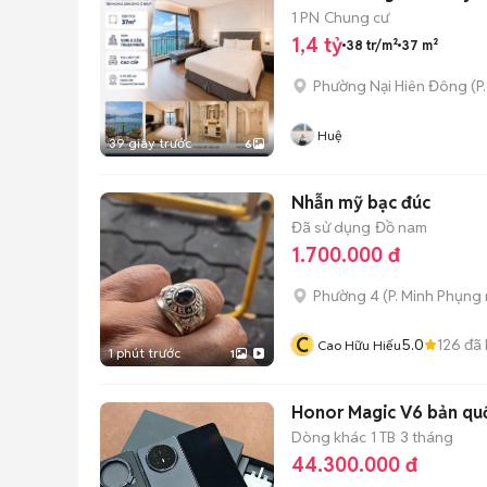
1 PN
Chung cư
1,4 tỷ
38 tr/m²
37 m²
Phường Nại Hiên Đông
(
P
Huệ
39 giây trước
6
Nhẫn mỹ bạc đúc
Đã sử dụng
Đồ nam
1.700.000 đ
Phường 4
(
P. Minh Phụng
C
5.0
126
đã 
Cao Hữu Hiếu
1 phút trước
1
Honor Magic V6 bản qu
Dòng khác
1 TB
3 tháng
44.300.000 đ