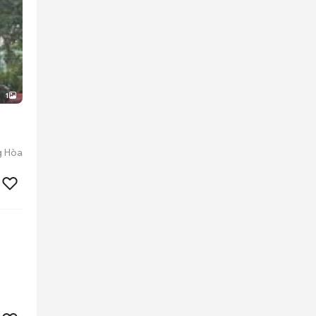
1
g Hòa