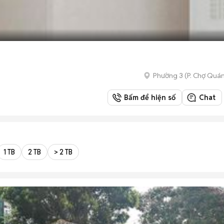
Phường 3
(
P. Chợ Quá
Bấm để hiện số
Chat
1 TB
2 TB
> 2 TB