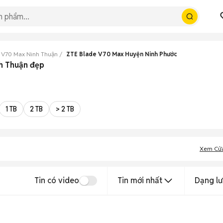
 V70 Max Ninh Thuận
ZTE Blade V70 Max Huyện Ninh Phước
h Thuận đẹp
1 TB
2 TB
> 2 TB
Xem Cử
Tin có video
Tin mới nhất
Dạng lư