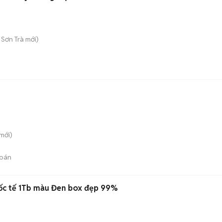
. Sơn Trà
mới)
mới)
bán
ốc tế 1Tb màu Đen box đẹp 99%