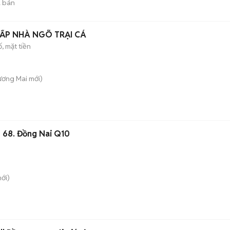
 bán
ẤP NHÀ NGÕ TRẠI CÁ
, mặt tiền
Tương Mai
mới)
 68. Đồng Nai Q10
ới)
n