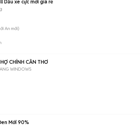
l Dầu xe cực mới giá rẻ
g
hới An
mới)
n
 THỢ CHÍNH CẦN THƠ
HANG WINDOWS
 Đen Mới 90%