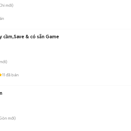
Chi
mới)
án
y cầm,Save & có sẵn Game
mới)
11
đã bán
m
 Gòn
mới)