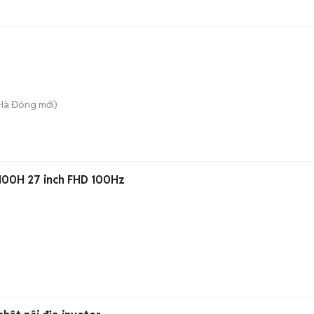
 Hà Đông
mới)
00H 27 inch FHD 100Hz