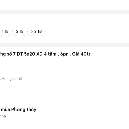
1 TB
2 TB
> 2 TB
g số 7 DT 5x20 XD 4 tấm , 6pn . Giá 40tr
. An Lạc
mới)
à mùa Phong thủy
 nhà