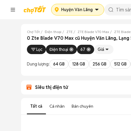
Huyện Văn Lãng
Chợ Tốt
Điện thoại
ZTE
ZTE Blade V70 Max
ZTE Blade
0 Zte Blade V70 Max cũ Huyện Văn Lãng, Lạng
Lọc
Điện thoại
67
Giá
Dung lượng:
64 GB
128 GB
256 GB
512 GB
Siêu thị điện tử
Tất cả
Cá nhân
Bán chuyên