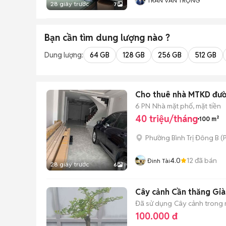
TRẦN VĂN TRỌNG
28 giây trước
7
Bạn cần tìm
dung lượng
nào ?
Dung lượng:
64 GB
128 GB
256 GB
512 GB
Cho thuê nhà MTKD đườn
6 PN
Nhà mặt phố, mặt tiền
40 triệu/tháng
100 m²
Phường Bình Trị Đông B
(
P
4.0
12
đã bán
Đinh Tài
28 giây trước
6
Cây cảnh Cần thăng Gi
Đã sử dụng
Cây cảnh trong
100.000 đ