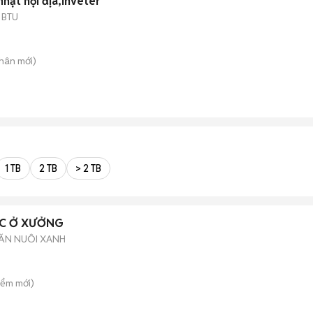
nhật nội địa,inveter
 BTU
Chân
mới)
1 TB
2 TB
> 2 TB
ỆC Ở XƯỞNG
HĂN NUÔI XANH
iểm
mới)