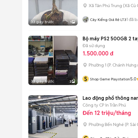
Xã Tân Phú Trung
(
Xã Củ 
1
đã b
Cây Kiểng Giá Rẻ LT3
33 giây trước
1
Bộ máy PS2 500GB 2 ta
Đã sử dụng
1.500.000 đ
Phường 1
(
P. Chánh Hưng
S
5.0
Shop Game Playstation
33 giây trước
2
Lao động phổ thông na
Công ty CP In Trần Phú
Đến 12 triệu/tháng
Phường Bến Nghé
(
P. Sài