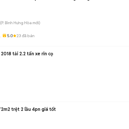
(
P. Bình Hưng Hòa
mới)
5.0
23
đã bán
ỗ
2018 tải 2.2 tấn xe rin cọ
m2 trệt 2 lầu 4pn giá tốt