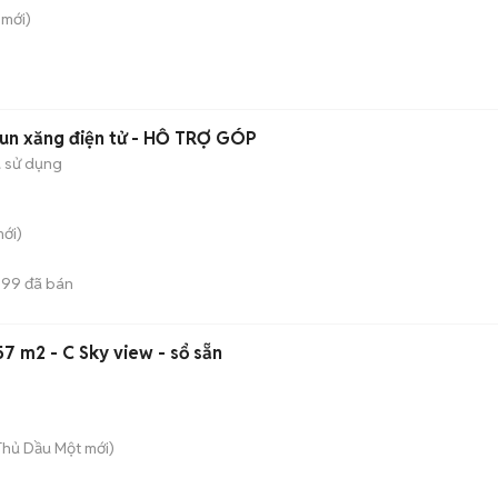
mới)
un xăng điện tử - HỖ TRỢ GÓP
 sử dụng
ới)
899
đã bán
 57 m2 - C Sky view - sổ sẵn
 Thủ Dầu Một
mới)