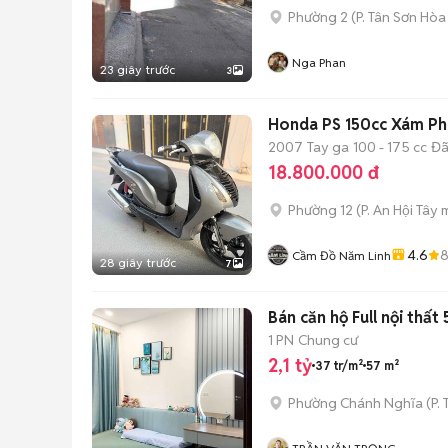
Phường 2
(
P. Tân Sơn Hòa
Nga Phan
23 giây trước
3
Honda PS 150cc Xám Ph
2007
Tay ga
100 - 175 cc
Đã
18.800.000 đ
Phường 12
(
P. An Hội Tây
m
4.6
Cầm Đồ Năm Linh
28 giây trước
7
Bán căn hộ Full nội thất
1 PN
Chung cư
2,1 tỷ
37 tr/m²
57 m²
Phường Chánh Nghĩa
(
P.