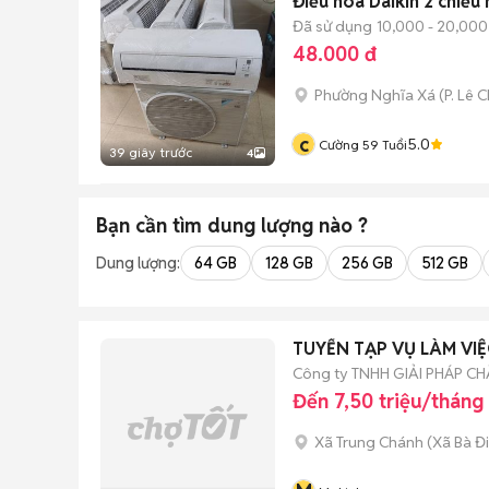
Điều hòa Daikin 2 chiều 
Đã sử dụng
10,000 - 20,000
48.000 đ
Phường Nghĩa Xá
(
P. Lê 
c
5.0
Cường 59 Tuổi
39 giây trước
4
Bạn cần tìm
dung lượng
nào ?
Dung lượng:
64 GB
128 GB
256 GB
512 GB
TUYỂN TẠP VỤ LÀM VI
Công ty TNHH GIẢI PHÁP C
Đến 7,50 triệu/tháng
Xã Trung Chánh
(
Xã Bà Đ