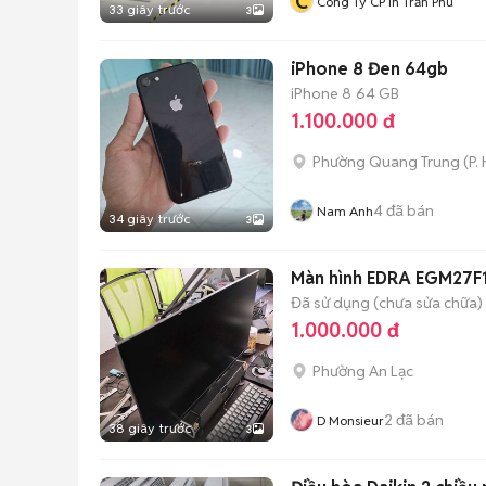
C
Công Ty CP In Trần Phú
33 giây trước
3
iPhone 8 Đen 64gb
iPhone 8
64 GB
1.100.000 đ
Phường Quang Trung
(
P.
4
đã bán
Nam Anh
34 giây trước
3
Màn hình EDRA EGM27F1
Đã sử dụng (chưa sửa chữa)
1.000.000 đ
Phường An Lạc
2
đã bán
D Monsieur
38 giây trước
3