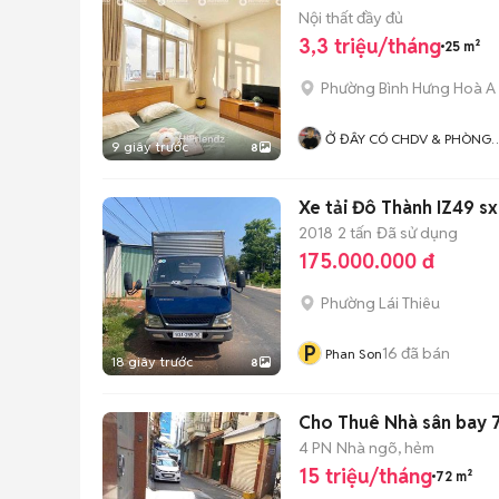
Nội thất đầy đủ
3,3 triệu/tháng
25 m²
Phường Bình Hưng Hoà A
Ở ĐÂY CÓ CHDV & PHÒNG
9 giây trước
8
TRỌ TÂN PHÚ - BÌNH TÂN. H
Trợ Xem Phòng Nhanh –
Trung Thực
Xe tải Đô Thành IZ49 sx 
2018
2 tấn
Đã sử dụng
175.000.000 đ
Phường Lái Thiêu
P
16
đã bán
Phan Son
18 giây trước
8
Cho Thuê Nhà sân bay 72
4 PN
Nhà ngõ, hẻm
15 triệu/tháng
72 m²