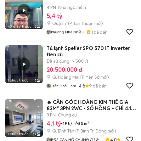
4 PN
Nhà ngõ, hẻm
5,4 tỷ
Quận 7
(
P. Tân Thuận
mới)
43 giây trước
3
1
đã bán
Phương Nhà Nhiều
Tủ lạnh Spelier SPO 570 IT Inverter
Đen cũ
Đã sử dụng
> 500 lít
20.500.000 đ
Q. Hoàng Mai
(
P. Yên Sở
mới)
1 phút trước
3
4.8
9
đã bán
Trần Hoài Lâm
🔥 CĂN GÓC HOÀNG KIM THẾ GIA
83M² 3PN 2WC - SỔ HỒNG - CHỈ 4.1
TỶ
3 PN
Chung cư
4,1 tỷ
49 tr/m²
83 m²
Q. Bình Tân
(
P. Bình Trị Đông
mới)
1 phút trước
12
4.0
BĐS CĂN HỘ CHUNG CƯ GIÁ