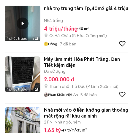
nhà trọ trung tâm Tp,40m2 giá 4 triệu
Nhà trống
4 triệu/tháng
40 m²
Q. Hải Châu
(
P. Hòa Cường
mới)
1 phút trước
8
H
7
đã bán
Hồng
Máy làm mát Hòa Phát Trắng, Đen
Tiết kiệm điện
Đã sử dụng
2.000.000 đ
Thành phố Thủ Đức
(
P. Linh Xuân
mới)
1 phút trước
1
5
đã bán
Phan Khắc Việt An
Nhà mới vào ở liền không gian thoáng
mát rộng rãi khu an ninh
2 PN
Nhà ngõ, hẻm
1,65 tỷ
47 tr/m²
35 m²