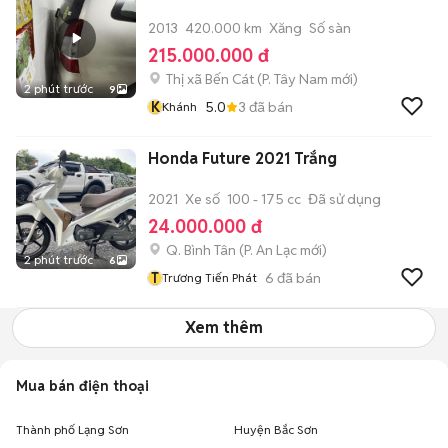
2013
420.000 km
Xăng
Số sàn
215.000.000 đ
Thị xã Bến Cát
(
P. Tây Nam
mới)
2 phút trước
9
K
5.0
3
đã bán
Khánh
Honda Future 2021 Trắng
2021
Xe số
100 - 175 cc
Đã sử dụng
24.000.000 đ
Q. Bình Tân
(
P. An Lạc
mới)
2 phút trước
6
T
6
đã bán
Trương Tiến Phát
Xem thêm
Mua bán điện thoại
Thành phố Lạng Sơn
Huyện Bắc Sơn