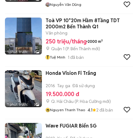
Nguyễn Văn Dũng
Toà VP 10*20m Hầm 8Tầng TDT
2000m2 Bến Thành Q1
Văn phòng
250 triệu/tháng
2000 m²
Quận 1
(
P. Bến Thành
mới)
1 phút trước
3
T
1
đã bán
Tuệ Minh
Honda Vision Fi Trắng
2016
Tay ga
Đã sử dụng
19.500.000 đ
Q. Hải Châu
(
P. Hòa Cường
mới)
1 phút trước
3
n
4.1
2
đã bán
Nguyen Thanh Thao
Wave FUGIAR Biển SG