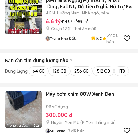
[Seri Nhà Ngộp] Hạ 600Tr, Nhà 5
Tầng, Full Nt, Đủ Tiện Nghi, Hỗ Trợ Ba
4 PN
Hướng Nam
Nhà ngõ, hẻm
6,6 tỷ
114 tr/m²
58 m²
Quận 12
(
P. Thới An
mới)
1 phút trước
12
59
đã
5.0
Trung Nhà Đất
bán
0901888734
Bạn cần tìm
dung lượng
nào ?
Dung lượng:
64 GB
128 GB
256 GB
512 GB
1 TB
2 
Máy bơm chìm 80W Xanh Đen
Đã sử dụng
300.000 đ
Huyện Yên Mô
(
P. Yên Thắng
mới)
1 phút trước
2
3
đã bán
Su Takim