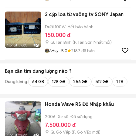
RẺ
3 cặp loa từ vuông tv SONY Japan
Dưới 100W
Hết bảo hành
150.000 đ
Q. Tân Bình
(
P. Tân Sơn Nhất
mới)
1 phút trước
5
5.0
2187
đã bán
AHuy
Bạn cần tìm
dung lượng
nào ?
Dung lượng:
64 GB
128 GB
256 GB
512 GB
1 TB
2 
Honda Wave RS Đỏ Nhập khẩu
2006
Xe số
Đã sử dụng
7.500.000 đ
Q. Gò Vấp
(
P. Gò Vấp
mới)
1 phút trước
4