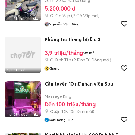
2013
Xe số
Đã sử dụng
5.200.000 đ
Q. Gò Vấp
(
P. Gò Vấp
mới)
1 phút trước
5
Nguyễn Văn Dũng
Phòng trọ thang bộ lầu 3
3,9 triệu/tháng
35 m²
Q. Bình Tân
(
P. Bình Trị Đông
mới)
K
Khang
1 phút trước
Cần tuyển 10 nữ nhân viên Spa
Massage King
Đến 100 triệu/tháng
Quận 1
(
P. Tân Định
mới)
1 phút trước
1
VanThang Hua