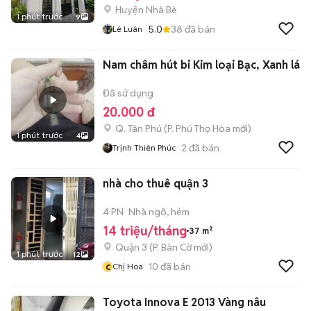
Huyện Nhà Bè
1 phút trước
9
5.0
38
đã bán
Lê Luân
Nam châm hút bi Kim loại Bạc, Xanh lá
Đã sử dụng
20.000 đ
Q. Tân Phú
(
P. Phú Thọ Hòa
mới)
1 phút trước
4
2
đã bán
Trịnh Thiên Phúc
nhà cho thuê quận 3
4 PN
Nhà ngõ, hẻm
14 triệu/tháng
37 m²
Quận 3
(
P. Bàn Cờ
mới)
1 phút trước
12
c
10
đã bán
Chị Hoa
Toyota Innova E 2013 Vàng nâu