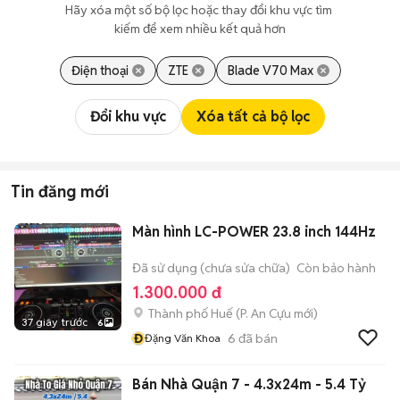
Hãy xóa một số bộ lọc hoặc thay đổi khu vực tìm 
kiếm để xem nhiều kết quả hơn
Điện thoại
ZTE
Blade V70 Max
Đổi khu vực
Xóa tất cả bộ lọc
Tin đăng mới
Màn hình LC-POWER 23.8 inch 144Hz
Đã sử dụng (chưa sửa chữa)
Còn bảo hành
1.300.000 đ
Thành phố Huế
(
P. An Cựu
mới)
37 giây trước
6
Đ
6
đã bán
Đặng Văn Khoa
Bán Nhà Quận 7 - 4.3x24m - 5.4 Tỷ