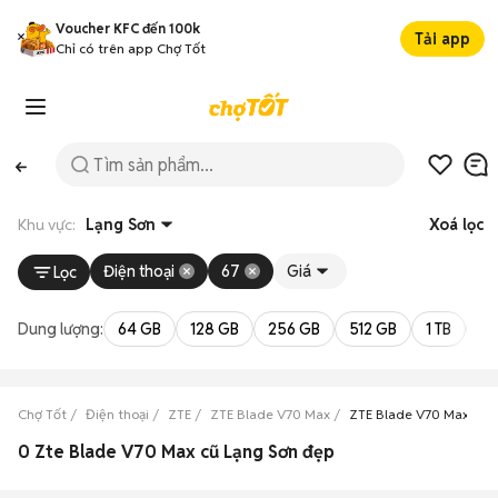
Voucher KFC đến 100k
Tải app
Chỉ có trên app Chợ Tốt
Khu vực:
Lạng Sơn
Xoá lọc
Điện thoại
67
Giá
Lọc
Dung lượng:
64 GB
128 GB
256 GB
512 GB
1 TB
2 
Chợ Tốt
Điện thoại
ZTE
ZTE Blade V70 Max
ZTE Blade V70 Max Lạn
0 Zte Blade V70 Max cũ Lạng Sơn đẹp