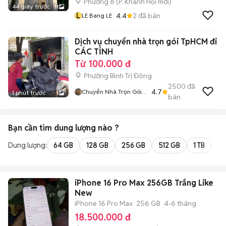
Phường 8
(
P. Khánh Hội
mới)
44 giây trước
11
L
4.4
2
đã bán
LE Bang LE
Dịch vụ chuyển nhà trọn gói TpHCM đi
CÁC TỈNH
Từ 100.000 đ
Phường Bình Trị Đông
2500
đã
4.7
Chuyển Nhà Trọn Gói
1 phút trước
1
bán
Robert Biện
Bạn cần tìm
dung lượng
nào ?
Dung lượng:
64 GB
128 GB
256 GB
512 GB
1 TB
2 
iPhone 16 Pro Max 256GB Trắng Like
New
iPhone 16 Pro Max
256 GB
4-6 tháng
18.500.000 đ