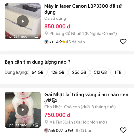
Máy in laser Canon LBP3300 đã sử
dụng
Đã sử dụng
850.000 đ
Phường Cổ Nhuế 1
(
P. Nghĩa Đô
mới)
1 phút trước
1
4.9
45
đã bán
QT
Bạn cần tìm
dung lượng
nào ?
Dung lượng:
64 GB
128 GB
256 GB
512 GB
1 TB
2 
Gái Nhật lai trắng vàng ú nu chào sen
ạ💖🥰
Chó Nhật
Chó con (dưới 3 tháng tuổi)
750.000 đ
Xã Tân Xuân
(
Xã Hóc Môn
mới)
1 phút trước
2
8
đã bán
Ánh Dương Pet