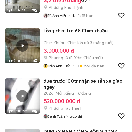
3,2 triệu/tháng
30 m²
Phường Phú Thạnh
1 phút trước
7
1
đã bán
Tú Anh HiFriendz
Lồng chim tre 68 Chim khướu
Chim Khướu
Chim lớn (từ 3 tháng tuổi)
3.000.000 đ
Phường 13
(
P. Xóm Chiếu
mới)
1 phút trước
4
T
5.0
294
đã bán
Trần Anh Tuấn
đưa trước 100tr nhận xe sẵn xe giao
ngay
2026
Mới
Xăng
Tự động
520.000.000 đ
Phường Tây Thạnh
1 phút trước
8
Sanh Tuân Mitsubishi
DUPLEX BAN CÔNG RỘNG 20M2