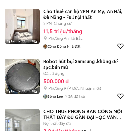
Cho thuê căn hộ 2PN An Mỹ, An Hải,
Đà Nẵng - Full nội thất
2 PN
Chung cư
11,5 triệu/tháng
Phường An Hải Bắc
1 phút trước
5
Cộng Đồng Nhà Đất
Robot hút bụi Samsung .không đế
sạc.bán mù
Đã sử dụng
500.000 đ
Phường 9
(
P. Đức Nhuận
mới)
1 phút trước
5
206
đã bán
Bông Lee
CHO THUÊ PHÒNG BAN CÔNG NỘI
THẤT ĐẦY ĐỦ GẦN ĐẠI HỌC VĂN
HIẾN ĐẦM SEN
Nội thất đầy đủ