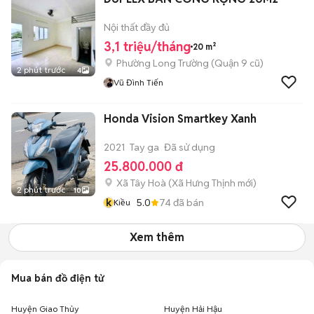
Nội thất đầy đủ
3,1 triệu/tháng
20 m²
Phường Long Trường (Quận 9 cũ)
2 phút trước
4
Vũ Đình Tiến
Honda Vision Smartkey Xanh
2021
Tay ga
Đã sử dụng
25.800.000 đ
Xã Tây Hoà
(
Xã Hưng Thịnh
mới)
2 phút trước
10
k
5.0
74
đã bán
Kiều
Xem thêm
Mua bán đồ điện tử
Huyện Giao Thủy
Huyện Hải Hậu