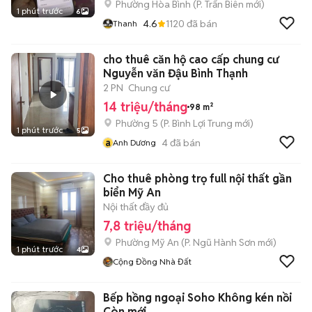
Phường Hòa Bình
(
P. Trấn Biên
mới)
1 phút trước
6
4.6
1120
đã bán
Thanh
cho thuê căn hộ cao cấp chung cư
Nguyễn văn Đậu Bình Thạnh
2 PN
Chung cư
14 triệu/tháng
98 m²
Phường 5
(
P. Bình Lợi Trung
mới)
1 phút trước
5
a
4
đã bán
Anh Dương
Cho thuê phòng trọ full nội thất gần
biển Mỹ An
Nội thất đầy đủ
7,8 triệu/tháng
Phường Mỹ An
(
P. Ngũ Hành Sơn
mới)
1 phút trước
4
Cộng Đồng Nhà Đất
Bếp hồng ngoại Soho Không kén nồi
Còn mới