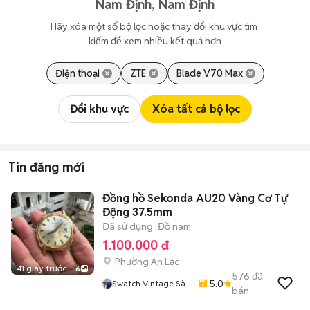
Nam Định, Nam Định
Hãy xóa một số bộ lọc hoặc thay đổi khu vực tìm 
kiếm để xem nhiều kết quả hơn
Điện thoại
ZTE
Blade V70 Max
Đổi khu vực
Xóa tất cả bộ lọc
Tin đăng mới
Đồng hồ Sekonda AU20 Vàng Cơ Tự
Động 37.5mm
Đã sử dụng
Đồ nam
1.100.000 đ
Phường An Lạc
41 giây trước
6
576
đã
5.0
Swatch Vintage Sài
bán
Gòn