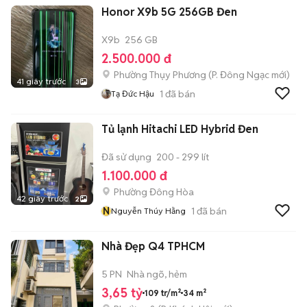
Honor X9b 5G 256GB Đen
X9b
256 GB
2.500.000 đ
Phường Thụy Phương
(
P. Đông Ngạc
mới)
41 giây trước
3
1
đã bán
Tạ Đức Hậu
Tủ lạnh Hitachi LED Hybrid Đen
Đã sử dụng
200 - 299 lít
1.100.000 đ
Phường Đông Hòa
42 giây trước
2
N
1
đã bán
Nguyễn Thúy Hằng
Nhà Đẹp Q4 TPHCM
5 PN
Nhà ngõ, hẻm
3,65 tỷ
109 tr/m²
34 m²