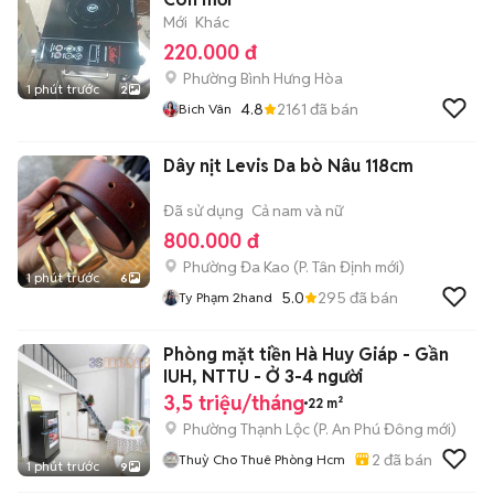
Mới
Khác
220.000 đ
Phường Bình Hưng Hòa
1 phút trước
2
4.8
2161
đã bán
Bich Vân
Dây nịt Levis Da bò Nâu 118cm
Đã sử dụng
Cả nam và nữ
800.000 đ
Phường Đa Kao
(
P. Tân Định
mới)
1 phút trước
6
5.0
295
đã bán
Ty Phạm 2hand
Phòng mặt tiền Hà Huy Giáp - Gần
IUH, NTTU - Ở 3-4 người
3,5 triệu/tháng
22 m²
Phường Thạnh Lộc
(
P. An Phú Đông
mới)
2
đã bán
Thuỳ Cho Thuê Phòng Hcm
1 phút trước
9