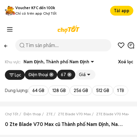
Voucher KFC đến 100k
Tải app
Chỉ có trên app Chợ Tốt
Khu vực:
Nam Định, Thành phố Nam Định
Xoá lọc
Điện thoại
67
Giá
Lọc
Dung lượng:
64 GB
128 GB
256 GB
512 GB
1 TB
2 
Chợ Tốt
Điện thoại
ZTE
ZTE Blade V70 Max
ZTE Blade V70 Max Na
0 Zte Blade V70 Max cũ Thành phố Nam Định, Nam Định đẹp