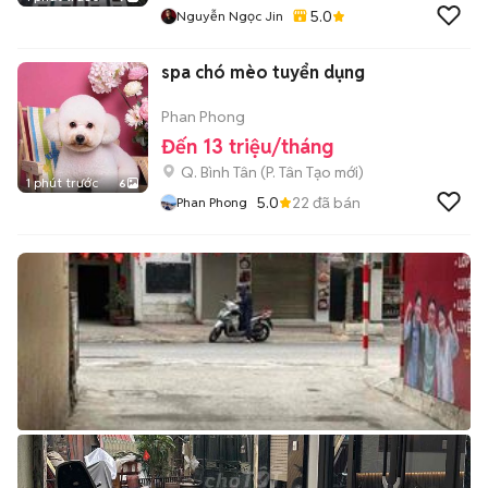
5.0
Nguyễn Ngọc Jin
spa chó mèo tuyển dụng
Phan Phong
Đến 13 triệu/tháng
Q. Bình Tân
(
P. Tân Tạo
mới)
1 phút trước
6
5.0
22
đã bán
Phan Phong