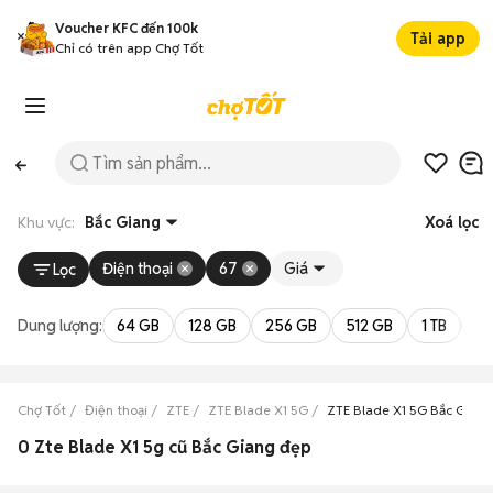
Voucher KFC đến 100k
Tải app
Chỉ có trên app Chợ Tốt
Khu vực:
Bắc Giang
Xoá lọc
Điện thoại
67
Giá
Lọc
Dung lượng:
64 GB
128 GB
256 GB
512 GB
1 TB
2 
Chợ Tốt
Điện thoại
ZTE
ZTE Blade X1 5G
ZTE Blade X1 5G Bắc Giang
0 Zte Blade X1 5g cũ Bắc Giang đẹp