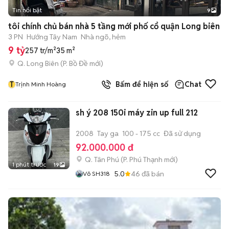
Tin nổi bật
9
+
2
tôi chính chủ bán nhà 5 tầng mới phố cổ quận Long biên
3 PN
Hướng Tây Nam
Nhà ngõ, hẻm
9 tỷ
257 tr/m²
35 m²
Q. Long Biên
(
P. Bồ Đề
mới)
T
Bấm để hiện số
Chat
Trịnh Minh Hoàng
sh ý 208 150i máy zin up full 212
2008
Tay ga
100 - 175 cc
Đã sử dụng
92.000.000 đ
Q. Tân Phú
(
P. Phú Thạnh
mới)
1 phút trước
19
5.0
46
đã bán
Võ SH318