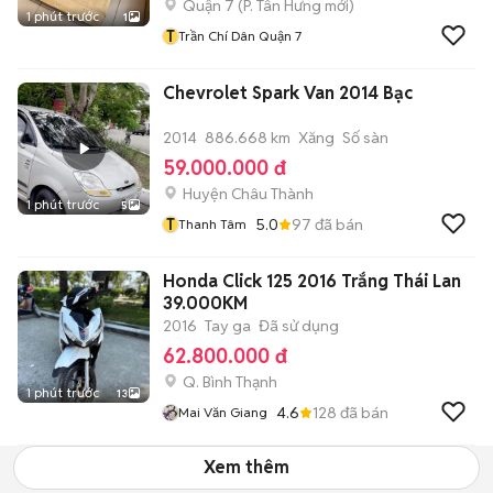
Quận 7
(
P. Tân Hưng
mới)
1 phút trước
1
T
Trần Chí Dân Quận 7
Chevrolet Spark Van 2014 Bạc
2014
886.668 km
Xăng
Số sàn
59.000.000 đ
Huyện Châu Thành
1 phút trước
5
T
5.0
97
đã bán
Thanh Tâm
Honda Click 125 2016 Trắng Thái Lan
39.000KM
2016
Tay ga
Đã sử dụng
62.800.000 đ
Q. Bình Thạnh
1 phút trước
13
4.6
128
đã bán
Mai Văn Giang
Xem thêm