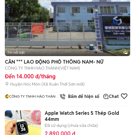
Tin nổi bật
1
CẦN *** LAO ĐỘNG PHỔ THÔNG NAM- NỮ
CÔNG TY TNHH HÀO THÀNH(VIỆT NAM)
Đến 14.000 đ/tháng
Huyện Hóc Môn
(
Xã Xuân Thới Sơn
mới)
C
Bấm để hiện số
Chat
CÔNG TY TNHH HÀO THÀNH
VIỆT NAM
Apple Watch Series 5 Thép Gold
44mm
Đã sử dụng (chưa sửa chữa)
2.890.000 đ