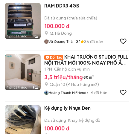
RAM DDR3 4GB
Đã sử dụng (chưa sửa chữa)
100.000 đ
Q. Hà Đông
1 phút trước
1
3.1
36
đã bán
Vũ Quang Thái
KHAI TRƯƠNG STUDIO FULL
NỘI THẤT MỚI 100% NGAY PHỐ ẨM
THỰC Q10
1 PN
Căn hộ dịch vụ, mini
3,5 triệu/tháng
30 m²
Quận 10
(
P. Hòa Hưng
mới)
1 phút trước
5
6
đã bán
Hoàng Thanh HiFriendz
Kệ đựng ly Nhựa Đen
Đã sử dụng
Khay, kệ đựng đồ
100.000 đ