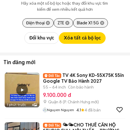
Hãy xóa một số bộ lọc hoặc thay đổi khu vực tìm 
kiếm để xem nhiều kết quả hơn
Điện thoại
ZTE
Blade X1 5G
Đổi khu vực
Xóa tất cả bộ lọc
Tin đăng mới
TV 4K Sony KD-55X75K 55in
Google TV Bảo Hành 2027
55 – 64 inch
Còn bảo hành
9.100.000 đ
Quận 8
(
P. Chánh Hưng
mới)
1 phút trước
4
4.1
4
đã bán
Nguyen Nguyen
🌤️🌤️CHO THUÊ CĂN HỘ