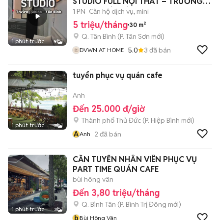
STUDIO FULL NỘI THẤT – TRƯỜNG
CHINH - TÂN BÌNH
1 PN
Căn hộ dịch vụ, mini
5 triệu/tháng
30 m²
Q. Tân Bình
(
P. Tân Sơn
mới)
1 phút trước
9
5.0
3
đã bán
DVWN AT HOME
tuyển phục vụ quán cafe
Anh
Đến 25.000 đ/giờ
Thành phố Thủ Đức
(
P. Hiệp Bình
mới)
1 phút trước
3
A
2
đã bán
Anh
CẦN TUYỂN NHÂN VIÊN PHỤC VỤ
PART TIME QUÁN CAFE
bùi hông vân
Đến 3,80 triệu/tháng
Q. Bình Tân
(
P. Bình Trị Đông
mới)
1 phút trước
3
b
Bùi Hông Vân