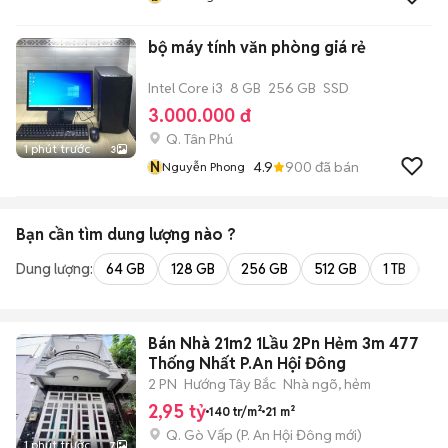
bộ máy tính văn phòng giá rẻ
Intel Core i3
8 GB
256 GB
SSD
3.000.000 đ
Q. Tân Phú
1 phút trước
3
N
4.9
900
đã bán
Nguyễn Phong
Bạn cần tìm
dung lượng
nào ?
Dung lượng:
64 GB
128 GB
256 GB
512 GB
1 TB
2 
Bán Nhà 21m2 1Lầu 2Pn Hẻm 3m 477
Thống Nhất P.An Hội Đông
2 PN
Hướng Tây Bắc
Nhà ngõ, hẻm
2,95 tỷ
140 tr/m²
21 m²
Q. Gò Vấp
(
P. An Hội Đông
mới)
1 phút trước
7