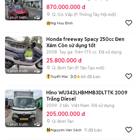
870.000.000 đ
Q. Gò Vấp
(
P. Thông Tây Hội
mới)
1 phút trước
6
n
Ng Huu Bình
Honda freeway Spacy 250cc Đen
Xám Còn sử dụng tốt
2008
Tay ga
Trên 175 cc
Đã sử dụng
25.800.000 đ
Q. Bình Tân
(
P. Tân Tạo
mới)
1 phút trước
6
T
3.0
46
đã bán
Tuyết Mai
Hino WU342LHBMMB3DLTTK 2009
Trắng Diesel
2009
2 tấn
Việt Nam
Đã sử dụng
205.000.000 đ
Q. Bình Tân
1 phút trước
9
N
11
đã bán
Nguyen Van Sách