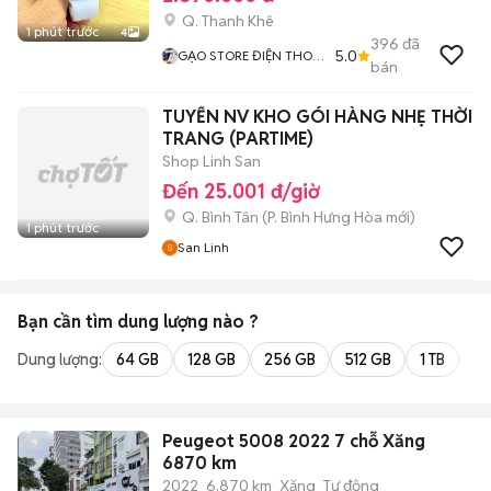
Q. Thanh Khê
1 phút trước
4
396
đã
5.0
GẠO STORE ĐIỆN THOẠI
bán
TRẢ GÓP GIÁ RẺ ĐÀ
NẴNG
TUYỂN NV KHO GÓI HÀNG NHẸ THỜI
TRANG (PARTIME)
Shop Linh San
Đến 25.001 đ/giờ
Q. Bình Tân
(
P. Bình Hưng Hòa
mới)
1 phút trước
San Linh
Bạn cần tìm
dung lượng
nào ?
Dung lượng:
64 GB
128 GB
256 GB
512 GB
1 TB
2 
Peugeot 5008 2022 7 chỗ Xăng
6870 km
2022
6.870 km
Xăng
Tự động