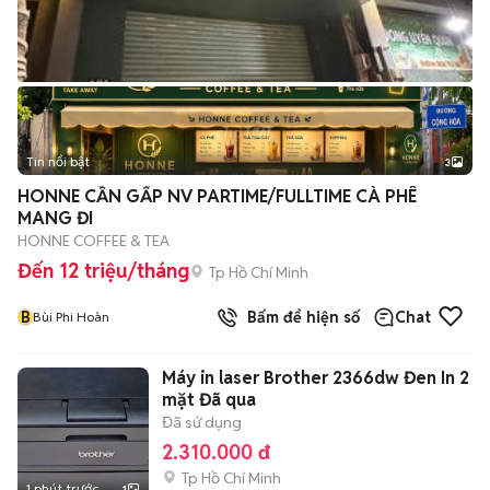
Tin nổi bật
3
HONNE CẦN GẤP NV PARTIME/FULLTIME CÀ PHÊ
MANG ĐI
HONNE COFFEE & TEA
Đến 12 triệu/tháng
Tp Hồ Chí Minh
B
Bấm để hiện số
Chat
Bùi Phi Hoàn
Máy in laser Brother 2366dw Đen In 2
mặt Đã qua
Đã sử dụng
2.310.000 đ
Tp Hồ Chí Minh
1 phút trước
1