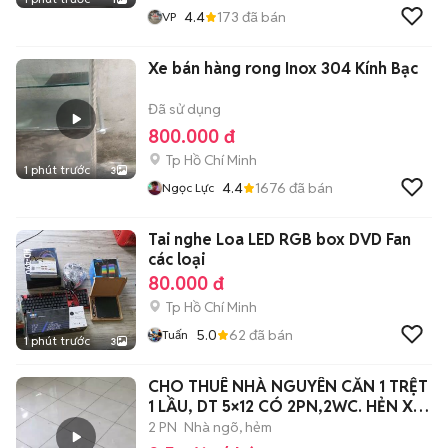
4.4
173
đã bán
VP
Xe bán hàng rong Inox 304 Kính Bạc
Đã sử dụng
800.000 đ
Tp Hồ Chí Minh
1 phút trước
3
4.4
1676
đã bán
Ngọc Lực
Tai nghe Loa LED RGB box DVD Fan
các loại
80.000 đ
Tp Hồ Chí Minh
5.0
62
đã bán
Tuấn
1 phút trước
3
CHO THUÊ NHÀ NGUYÊN CĂN 1 TRỆT
1 LẦU, DT 5×12 CÓ 2PN,2WC. HẺN XE
HƠI
2 PN
Nhà ngõ, hẻm