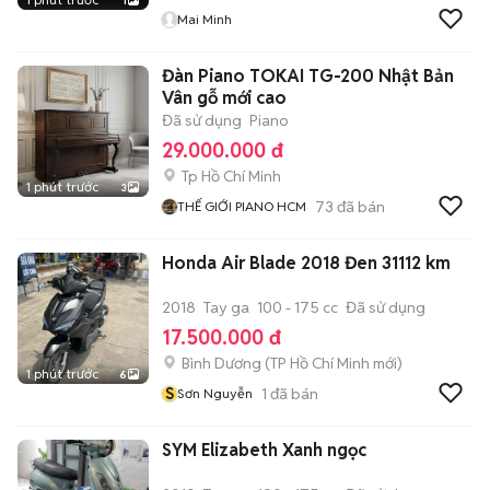
1
Mai Minh
Đàn Piano TOKAI TG-200 Nhật Bản
Vân gỗ mới cao
Đã sử dụng
Piano
29.000.000 đ
Tp Hồ Chí Minh
1 phút trước
3
73
đã bán
THẾ GIỚI PIANO HCM
Honda Air Blade 2018 Đen 31112 km
2018
Tay ga
100 - 175 cc
Đã sử dụng
17.500.000 đ
Bình Dương
(
TP Hồ Chí Minh
mới)
1 phút trước
6
S
1
đã bán
Sơn Nguyễn
SYM Elizabeth Xanh ngọc