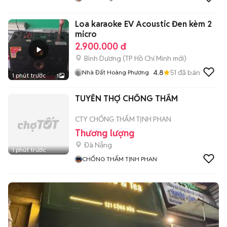
Loa karaoke EV Acoustic Đen kèm 2
micro
2.900.000 đ
Bình Dương
(
TP Hồ Chí Minh
mới)
4.8
51
đã bán
Nhà Đất Hoàng Phương
1 phút trước
1
TUYỂN THỢ CHỐNG THẤM
CTY CHỐNG THẤM TỊNH PHAN
Thương lượng
Đà Nẵng
1 phút trước
CHỐNG THẤM TỊNH PHAN