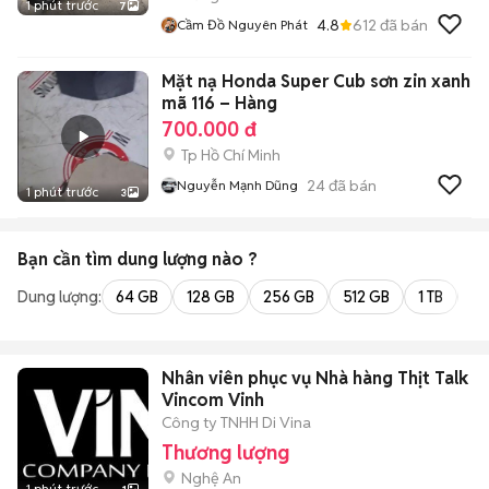
1 phút trước
7
4.8
612
đã bán
Cầm Đồ Nguyên Phát
Mặt nạ Honda Super Cub sơn zin xanh
mã 116 – Hàng
700.000 đ
Tp Hồ Chí Minh
24
đã bán
Nguyễn Mạnh Dũng
1 phút trước
3
Bạn cần tìm
dung lượng
nào ?
Dung lượng:
64 GB
128 GB
256 GB
512 GB
1 TB
2 
Nhân viên phục vụ Nhà hàng Thịt Talk
Vincom Vinh
Công ty TNHH Di Vina
Thương lượng
Nghệ An
1 phút trước