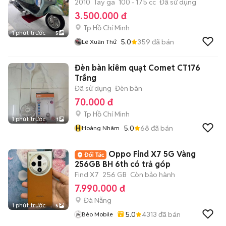
2010
Tay ga
100 - 175 cc
Đã sử dụng
3.500.000 đ
Tp Hồ Chí Minh
1 phút trước
5
5.0
359
đã bán
Lê Xuân Thứ
Đèn bàn kiêm quạt Comet CT176
Trắng
Đã sử dụng
Đèn bàn
70.000 đ
Tp Hồ Chí Minh
1 phút trước
1
H
5.0
68
đã bán
Hoàng Nhâm
Oppo Find X7 5G Vàng
256GB BH 6th có trả góp
Find X7
256 GB
Còn bảo hành
7.990.000 đ
Đà Nẵng
1 phút trước
5
5.0
4313
đã bán
Bèo Mobile