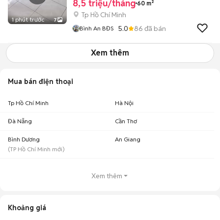
8,5 triệu/tháng
60 m²
Tp Hồ Chí Minh
1 phút trước
7
5.0
86
đã bán
Bình An BĐS
Xem thêm
Mua bán điện thoại
Tp Hồ Chí Minh
Hà Nội
Đà Nẵng
Cần Thơ
Bình Dương
An Giang
(
TP Hồ Chí Minh
mới)
Xem thêm
Khoảng giá