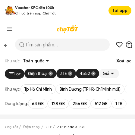
Voucher KFC đến 100k
Tải app
Chỉ có trên app Chợ Tốt
Khu vực:
Toàn quốc
Xoá lọc
Điện thoại
ZTE
4552
Giá
Lọc
Khu vực:
Tp Hồ Chí Minh
Bình Dương (TP Hồ Chí Minh mới)
Bà 
Dung lượng:
64 GB
128 GB
256 GB
512 GB
1 TB
2 
Chợ Tốt
Điện thoại
ZTE
ZTE Blade X1 5G