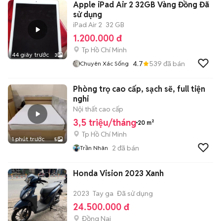
Apple iPad Air 2 32GB Vàng Đồng Đã
sử dụng
iPad Air 2
32 GB
1.200.000 đ
Tp Hồ Chí Minh
44 giây trước
3
4.7
539
đã bán
Chuyên Xác Sống
Phòng trọ cao cấp, sạch sẽ, full tiện
nghi
Nội thất cao cấp
3,5 triệu/tháng
20 m²
Tp Hồ Chí Minh
1 phút trước
5
2
đã bán
Trần Nhân
Honda Vision 2023 Xanh
2023
Tay ga
Đã sử dụng
24.500.000 đ
Đồng Nai