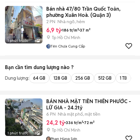
Bán nhà 47/80 Trần Quốc Toản,
phường Xuân Hoà. (Quận 3)
2 PN
Nhà ngõ, hẻm
6,9 tỷ
186 tr/m²
37 m²
Tp Hồ Chí Minh
1 phút trước
4
Tên Chưa Cung Cấp
Bạn cần tìm
dung lượng
nào ?
Dung lượng:
64 GB
128 GB
256 GB
512 GB
1 TB
2 
BÁN NHÀ MẶT TIỀN THIÊN PHƯỚC -
LỮ GIA - 24.2tỷ
6 PN
Nhà mặt phố, mặt tiền
24,2 tỷ
336 tr/m²
72 m²
Tp Hồ Chí Minh
1 phút trước
3
Phan Hùng Sơn