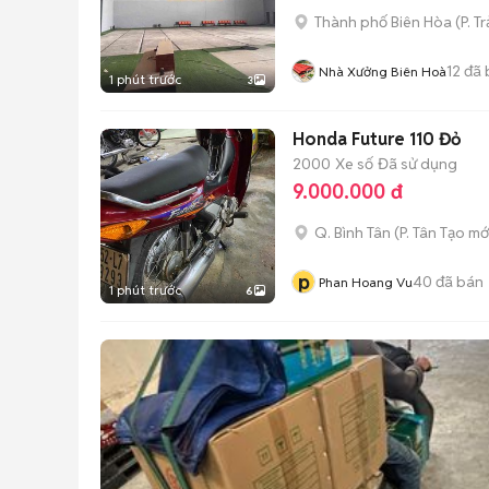
Thành phố Biên Hòa
(
P. T
12
đã 
Nhà Xưởng Biên Hoà
1 phút trước
3
Honda Future 110 Đỏ
2000
Xe số
Đã sử dụng
9.000.000 đ
Q. Bình Tân
(
P. Tân Tạo
mớ
p
40
đã bán
Phan Hoang Vu
1 phút trước
6