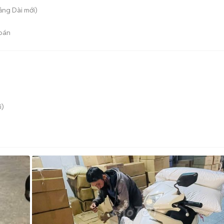
rảng Dài
mới)
bán
i)