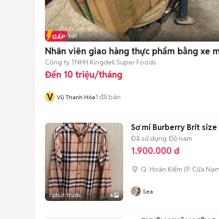
Tin nổi bật
Nhân viên giao hàng thực phẩm bằng xe 
Công ty TNHH Kingdeli Super Foods
Đến 10 triệu/tháng
V
1
đã bán
Vũ Thanh Hòa
Sơ mi Burberry Brit size
Đã sử dụng
Đồ nam
1.900.000 đ
Q. Hoàn Kiếm
(
P. Cửa Na
Sea
1 phút trước
6