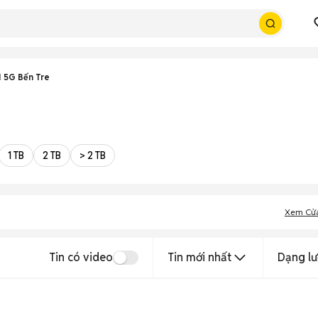
1 5G Bến Tre
1 TB
2 TB
> 2 TB
Xem Cử
Tin có video
Tin mới nhất
Dạng lư