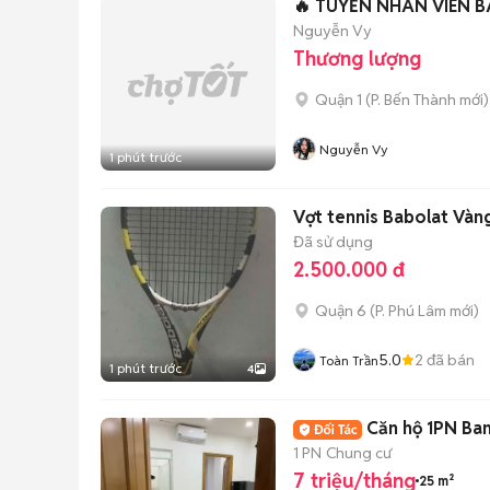
🔥 TUYỂN NHÂN VIÊN B
Nguyễn Vy
Thương lượng
Quận 1
(
P. Bến Thành
mới)
Nguyễn Vy
1 phút trước
Vợt tennis Babolat Vàn
Đã sử dụng
2.500.000 đ
Quận 6
(
P. Phú Lâm
mới)
5.0
2
đã bán
Toàn Trần
1 phút trước
4
Căn hộ 1PN Ba
1 PN
Chung cư
7 triệu/tháng
25 m²