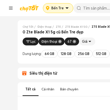
Bến Tre
Chợ Tốt
Điện thoại
ZTE
ZTE Blade X1 5G
ZTE Blade X
0 Zte Blade X1 5g cũ Bến Tre đẹp
Lọc
Điện thoại
67
Giá
Dung lượng:
64 GB
128 GB
256 GB
512 GB
Siêu thị điện tử
Tất cả
Cá nhân
Bán chuyên