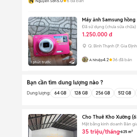
N
5.0
6
đã bán
Nguyễn Sơn
Máy ảnh Samsung hồng 
Đã sử dụng (chưa sửa chữa)
1.250.000 đ
Q. Bình Thạnh
(
P. Gia Định
4.2
36
đã bán
A Nhiệp
1 phút trước
4
Bạn cần tìm
dung lượng
nào ?
Dung lượng:
64 GB
128 GB
256 GB
512 GB
Cho Thuê Kho Xưởng (62
Mặt bằng kinh doanh
Bàn gi
35 triệu/tháng
625 m²