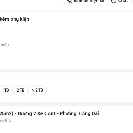
Bấm để hiện số
Chat
kèm phụ kiện
mới)
1 TB
2 TB
> 2 TB
5m2) - Đường 2 Xe Cont - Phường Trảng Dài
ao thô