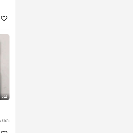
3
ủ Đức