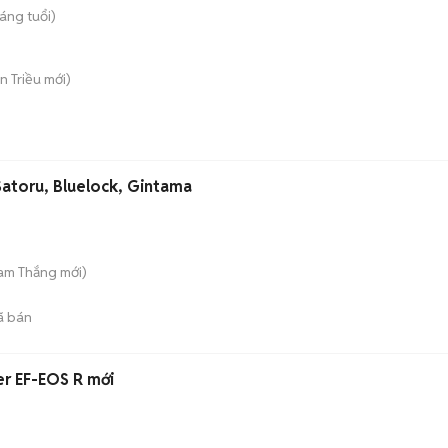
áng tuổi)
ân Triều
mới)
atoru, Bluelock, Gintama
Tam Thắng
mới)
ã bán
r EF-EOS R mới