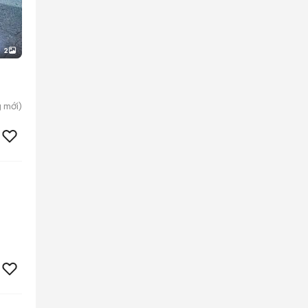
2
g
mới)