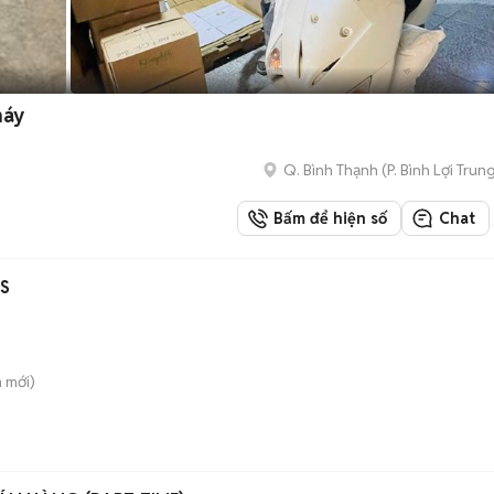
máy
Q. Bình Thạnh
(
P. Bình Lợi Trun
Bấm để hiện số
Chat
 S
m
mới)