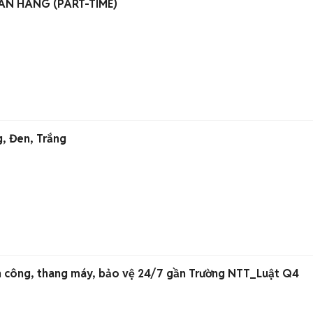
ÁN HÀNG (PART-TIME)
g, Đen, Trắng
n công, thang máy, bảo vệ 24/7 gần Trường NTT_Luật Q4