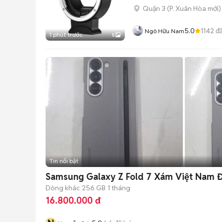
Quận 3
(
P. Xuân Hòa
mới)
5.0
1142
đã
Ngô Hữu Nam
1 phút trước
5
Tin nổi bật
Samsung Galaxy Z Fold 7 Xám Việt Nam 
Dòng khác
256 GB
1 tháng
16.800.000 đ