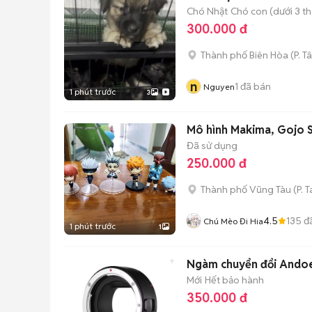
Chó Nhật
Chó con (dưới 3 th
300.000 đ
Thành phố Biên Hòa
(
P. T
n
1
đã bán
Nguyen
1 phút trước
3
Mô hình Makima, Gojo S
Đã sử dụng
250.000 đ
Thành phố Vũng Tàu
(
P. 
4.5
135
đ
Chú Mèo Đi Hia
1 phút trước
1
Ngàm chuyển đổi Andoe
Mới
Hết bảo hành
350.000 đ