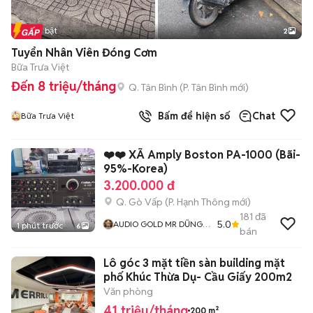
Tin nổi bật
2
Tuyển Nhân Viên Đóng Cơm
Bữa Trưa Việt
Đến 8 triệu/tháng
Q. Tân Bình
(
P. Tân Bình
mới)
Bấm để hiện số
Chat
Bữa Trưa Việt
❤️❤️ XÃ Amply Boston PA-1000 (Bãi-
95%-Korea)
3.200.000 đ
Q. Gò Vấp
(
P. Hạnh Thông
mới)
181
đã
5.0
AUDIO GOLD MR DŨNG
1 phút trước
6
bán
GÒ VẤP
Lô góc 3 mặt tiền sàn building mặt
phố Khúc Thừa Dụ- Cầu Giấy 200m2
Văn phòng
41 triệu/tháng
200 m²