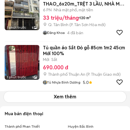
THAO_6x20m_TRỆT 3 LẦU, NHÀ MỚI
ĐẸP.
6 PN
Nhà mặt phố, mặt tiền
33 triệu/tháng
120 m²
Q. Tân Bình
(
P. Tân Sơn Hòa
mới)
1 phút trước
5
4
đã bán
Đăng Khoa
Tủ quần áo Sắt Đỏ gỗ 85cm 1m2 45cm
Mới 100%
Mới
Sắt
690.000 đ
Thành phố Thuận An
(
P. Thuận Giao
mới)
1 phút trước
1
5.0
Tủ Nhựa Bình Dương
Xem thêm
Mua bán điện thoại
Thành phố Phan Thiết
Huyện Bắc Bình