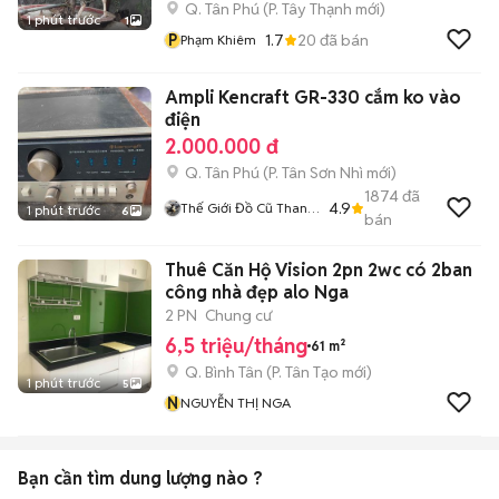
Q. Tân Phú
(
P. Tây Thạnh
mới)
1 phút trước
1
P
1.7
20
đã bán
Phạm Khiêm
Ampli Kencraft GR-330 cắm ko vào
điện
2.000.000 đ
Q. Tân Phú
(
P. Tân Sơn Nhì
mới)
1874
đã
4.9
Thế Giới Đồ Cũ Thanh
1 phút trước
6
bán
Lý
Thuê Căn Hộ Vision 2pn 2wc có 2ban
công nhà đẹp alo Nga
2 PN
Chung cư
6,5 triệu/tháng
61 m²
Q. Bình Tân
(
P. Tân Tạo
mới)
1 phút trước
5
N
NGUYỄN THỊ NGA
Bạn cần tìm
dung lượng
nào ?