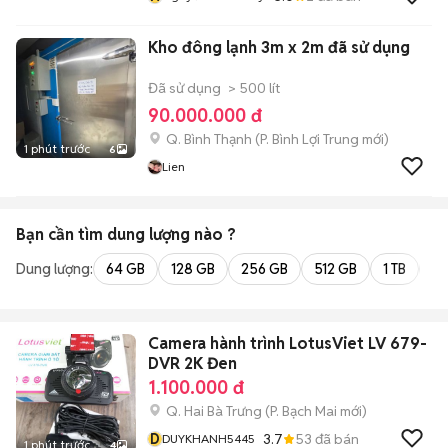
Kho đông lạnh 3m x 2m đã sử dụng
Đã sử dụng
> 500 lít
90.000.000 đ
Q. Bình Thạnh
(
P. Bình Lợi Trung
mới)
1 phút trước
6
Lien
Bạn cần tìm
dung lượng
nào ?
Dung lượng:
64 GB
128 GB
256 GB
512 GB
1 TB
2 
Camera hành trình LotusViet LV 679-
DVR 2K Đen
1.100.000 đ
Q. Hai Bà Trưng
(
P. Bạch Mai
mới)
D
3.7
53
đã bán
DUYKHANH5445
1 phút trước
4