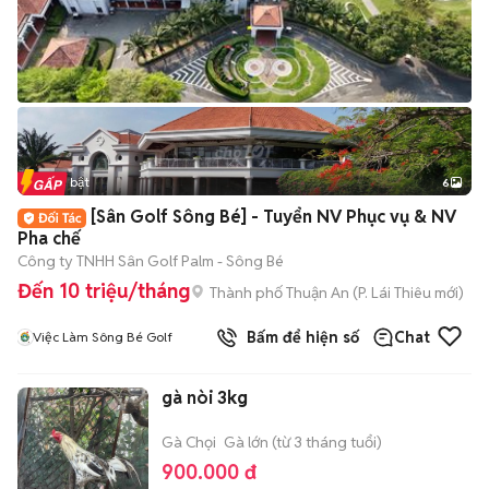
Tin nổi bật
6
+
2
[Sân Golf Sông Bé] - Tuyển NV Phục vụ & NV
Pha chế
Công ty TNHH Sân Golf Palm - Sông Bé
Đến 10 triệu/tháng
Thành phố Thuận An
(
P. Lái Thiêu
mới)
Bấm để hiện số
Chat
Việc Làm Sông Bé Golf
gà nòi 3kg
Gà Chọi
Gà lớn (từ 3 tháng tuổi)
900.000 đ