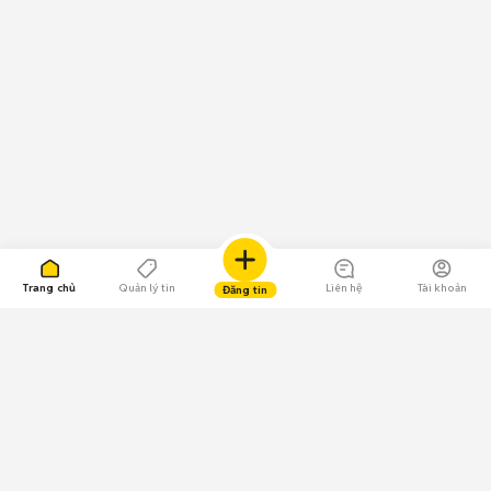
Trang chủ
Quản lý tin
Liên hệ
Tài khoản
Đăng tin
109.000 Bình chọn
Tải ứng dụng Chợ Tốt