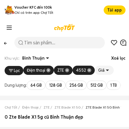
Voucher KFC đến 100k
Tải app
Chỉ có trên app Chợ Tốt
Khu vực:
Bình Thuận
Xoá lọc
Điện thoại
ZTE
4552
Giá
Lọc
Dung lượng:
64 GB
128 GB
256 GB
512 GB
1 TB
2 
Chợ Tốt
Điện thoại
ZTE
ZTE Blade X1 5G
ZTE Blade X1 5G Bình Thuậ
0 Zte Blade X1 5g cũ Bình Thuận đẹp