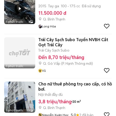
2015
Tay ga
100 - 175 cc
Đã sử dụng
11.500.000 đ
Q. Bình Thạnh
1 phút trước
4
Long Hòa
Trái Cây Sạch Subo Tuyển NVBH Cắt
Gọt Trái Cây
Trái Cây Sạch Subo
Đến 8,70 triệu/tháng
Q. Gò Vấp
(
P. Hạnh Thông
mới)
1 phút trước
v
Vũ
Cho nữ thuê phòng trọ cao cấp, có hồ
bơi.
Nội thất đầy đủ
3,8 triệu/tháng
20 m²
Q. Bình Thạnh
1 phút trước
12
N
5.0
2
đã bán
Nguyễn Xuân Huy