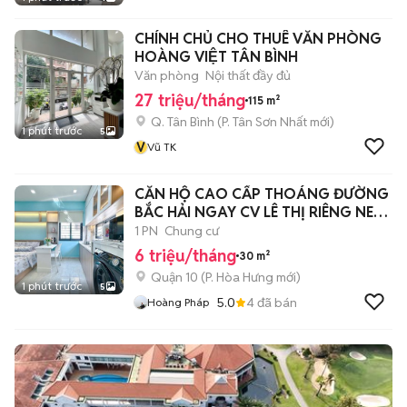
CHÍNH CHỦ CHO THUÊ VĂN PHÒNG
HOÀNG VIỆT TÂN BÌNH
Văn phòng
Nội thất đầy đủ
27 triệu/tháng
115 m²
Q. Tân Bình
(
P. Tân Sơn Nhất
mới)
1 phút trước
5
V
Vũ TK
CĂN HỘ CAO CẤP THOÁNG ĐƯỜNG
BẮC HẢI NGAY CV LÊ THỊ RIÊNG NEW
6 TRIỆU
1 PN
Chung cư
6 triệu/tháng
30 m²
Quận 10
(
P. Hòa Hưng
mới)
1 phút trước
5
5.0
4
đã bán
Hoàng Pháp