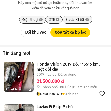
Hãy xóa một số bộ lọc hoặc thay đổi khu vực tìm 
kiếm để xem nhiều kết quả hơn
Điện thoại
ZTE
Blade X1 5G
Đổi khu vực
Xóa tất cả bộ lọc
Tin đăng mới
Honda Vision 2019 Đỏ, 145516 km,
một đời chủ
2019
Tay ga
Đã sử dụng
21.500.000 đ
Thành phố Thủ Đức
(
P. Tam Bình
mới)
1 phút trước
2
N
4.0
3
đã bán
Người Bán
Luvias Fi Bstp 9 chủ