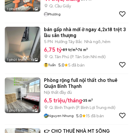
Q. Cầu Giấy
1 phút trước
3
Phương
bán gấp nhà mới ở ngay 4,2x18 trệt 3
lầu sân thượng
5 PN
Hướng Tây Bắc
Nhà ngõ, hẻm
6,75 tỷ
89 tr/m²
76 m²
Q. Tân Phú
(
P. Tân Sơn Nhì
mới)
1 phút trước
12
T
5.0
5
đã bán
Tuấn
Phòng rộng full nội thất cho thuê
Quận Bình Thạnh
Nội thất đầy đủ
6,5 triệu/tháng
35 m²
Q. Bình Thạnh
(
P. Bình Lợi Trung
mới)
1 phút trước
6
5.0
15
đã bán
Nguyen Nhung
👉 CHO THUÊ NHÀ MT SÔNG