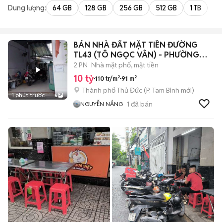
Dung lượng:
64 GB
128 GB
256 GB
512 GB
1 TB
2 
BÁN NHÀ ĐẤT MẶT TIỀN ĐƯỜNG
TL43 (TÔ NGỌC VÂN) - PHƯỜNG
TAM BÌNH-TPHCM
2 PN
Nhà mặt phố, mặt tiền
10 tỷ
110 tr/m²
91 m²
Thành phố Thủ Đức
(
P. Tam Bình
mới)
1 phút trước
5
1
đã bán
NGUYỄN NẮNG